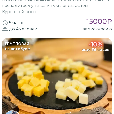
насладитесь уникальным ландшафтом
Куршской косы
15000
₽
5 часов
до 4
человек
за экскурсию
-
10
%
ГРУППОВАЯ
на автобусе
еще 36 часов