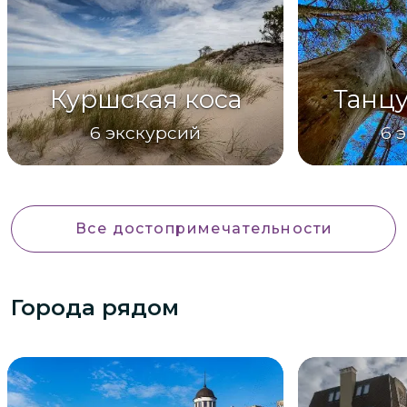
Куршская коса
Танц
6
экскурсий
6
э
Все достопримечательности
Города рядом