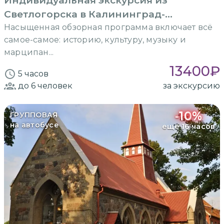
Индивидуальная экскурсия из
Светлогорска в Калининград-
Кёнигсберг
Насыщенная обзорная программа включает всё
самое-самое: историю, культуру, музыку и
марципан...
13400
₽
5 часов
до 6
человек
за экскурсию
-
10
%
ГРУППОВАЯ
на автобусе
еще 16 часов