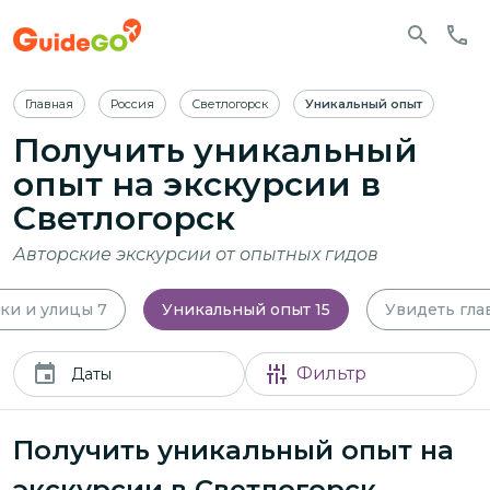
Главная
Россия
Светлогорск
Уникальный опыт
Получить уникальный
опыт на экскурсии в
Светлогорск
Авторские экскурсии от опытных гидов
ки и улицы
7
Уникальный опыт
15
Увидеть гла
Фильтр
Даты
Получить уникальный опыт на
экскурсии в Светлогорск