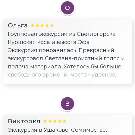
прям то что вам надо. Еще можно
О
посмотреть, как переплетаются корни
деревьев, очень необычно. Как
Ольга
ознакомительная экскурсия огонь 🔥
Групповая экскурсия из Светлогорска:
Если сомневаетесь надо оно вам или нет,
Куршская коса и высота Эфа
берите, не пожалеете. А если уже были,
Экскурсия понравилась. Прекрасный
то конечно лучше ехать самому и на
экскурсовод Светлана-приятный голос и
целый день
подача материала. Хотелось бы больше
свободного времени, место чудесное,
хочется там подольше побыть.
В
Виктория
Экскурсия в Ушаково, Семимостье,