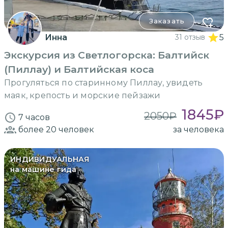
Заказать
Инна
31 отзыв
5
Экскурсия из Светлогорска: Балтийск
(Пиллау) и Балтийская коса
Прогуляться по старинному Пиллау, увидеть
маяк, крепость и морские пейзажи
1845
₽
2050
₽
7 часов
более 20
человек
за человека
ИНДИВИДУАЛЬНАЯ
на машине гида