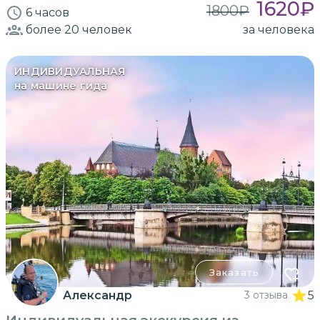
1620
₽
1800
₽
6 часов
более 20
человек
за человека
ИНДИВИДУАЛЬНАЯ
на машине гида
Заказать
Александр
3 отзыва
5