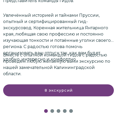
Представитель команды гидов.
Н
п
в
Увлечённый историей и тайнами Пруссии,
опытный и сертифицированный гид-
экскурсовод. Коренная жительница Янтарного
О
края, любящая свою профессию и постоянно
п
изучающая тонкости и потаённые уголки своего
региона.
С радостью готова помочь
В
организовать ваш отпуск так, как вам будет
Вместе с опытной командой гидов с радостью
э
удобно, интересно и комфортно.
проведём любую желаемую вами экскурсию по
П
нашей замечательной Калининградской
н
области.
8
экскурсий