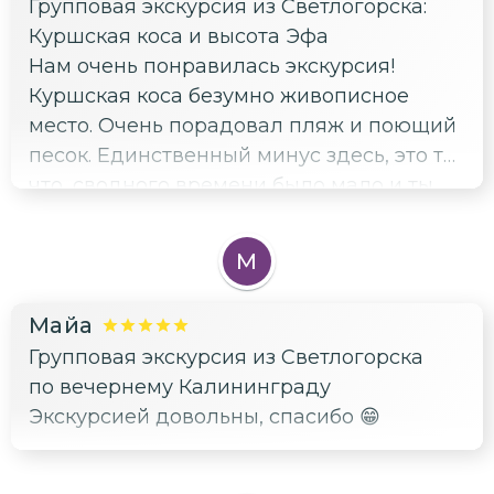
Групповая экскурсия из Светлогорска:
Куршская коса и высота Эфа
Нам очень понравилась экскурсия!
Куршская коса безумно живописное
место. Очень порадовал пляж и поющий
песок. Единственный минус здесь, это то
что, сводного времени было мало и ты
голопом бежишь чтобы успеть поесть,
искупаться в Балтике и еще залезть на
М
высоту Эфа. 1 часа 45 минут прям
недостаточно. Понимаю, что экскурсия
Майа
ознакомительная по большей части, но
Групповая экскурсия из Светлогорска
всё равно провести времени в таком
по вечернему Калининграду
прекрасном месте хочется на часик
Экскурсией довольны, спасибо 😁
побольше. Также хочется отметить
Танцующий лес. Если вы задолбались от
вонючего городского воздуха - то это