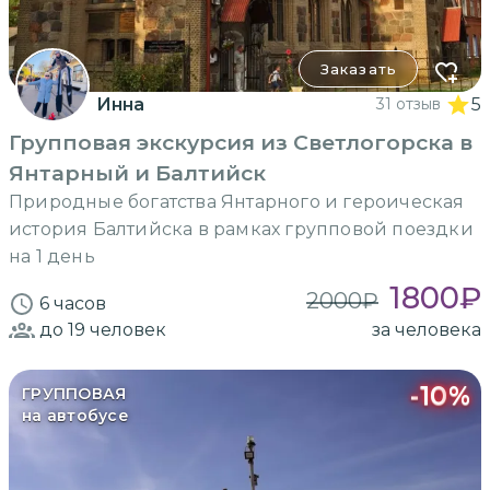
Заказать
Инна
31 отзыв
5
Групповая экскурсия из Светлогорска в
Янтарный и Балтийск
Природные богатства Янтарного и героическая
история Балтийска в рамках групповой поездки
на 1 день
1800
₽
2000
₽
6 часов
до 19
человек
за человека
-
10
%
ГРУППОВАЯ
на автобусе