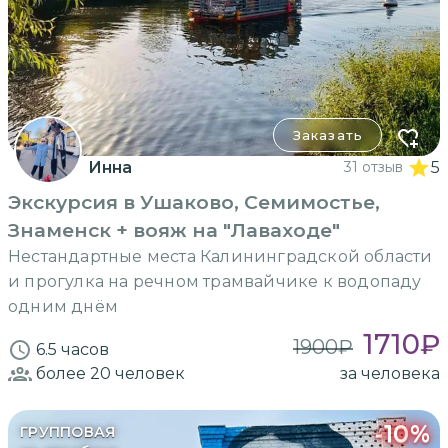
Заказать
Инна
31 отзыв
5
Экскурсия в Ушаково, Семимостье,
Знаменск + вояж на "Лаваходе"
Нестандартные места Калининградской области
и прогулка на речном трамвайчике к водопаду
одним днём
1710
₽
1900
₽
6.5 часов
более 20
человек
за человека
-
10
%
ГРУППОВАЯ