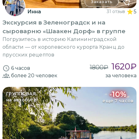
Заказать
Инна
31 отзыв
5
Экскурсия в Зеленоградск и на
сыроварню «Шаакен Дорф» в группе
Погрузитесь в историю Калининградской
области — от королевского курорта Кранц до
прусских рецептов
1620
₽
1800
₽
6 часов
более 20
человек
за человека
-
10
%
ГРУППОВАЯ
на автобусе
еще 7 часов