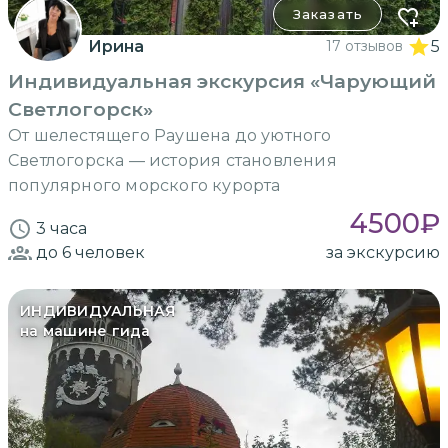
Заказать
Ирина
17 отзывов
5
Индивидуальная экскурсия «Чарующий
Светлогорск»
От шелестящего Раушена до уютного
Светлогорска — история становления
популярного морского курорта
4500
₽
3 часа
до 6
человек
за экскурсию
ИНДИВИДУАЛЬНАЯ
на машине гида