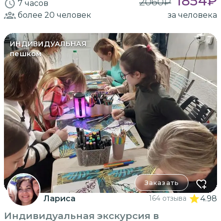
1854
₽
2060
₽
7 часов
более 20
человек
за человека
ИНДИВИДУАЛЬНАЯ
пешком
Заказать
Лариса
164 отзыва
4.98
Индивидуальная экскурсия в