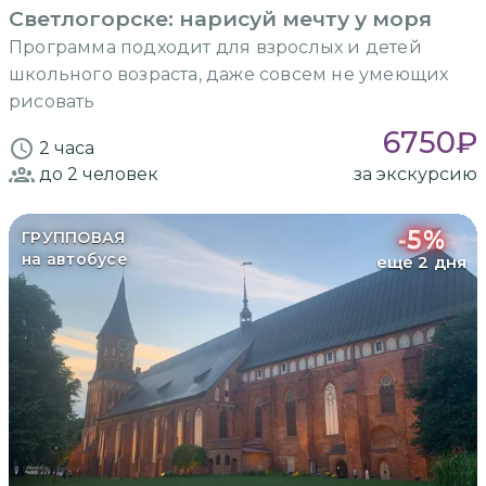
Светлогорске: нарисуй мечту у моря
Программа подходит для взрослых и детей
школьного возраста, даже совсем не умеющих
рисовать
6750
₽
2 часа
до 2
человек
за экскурсию
-
5
%
ГРУППОВАЯ
на автобусе
еще 2 дня