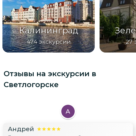
Калининград
Зеле
474
экскурсии
27
Отзывы на экскурсии
в
Светлогорске
А
Андрей