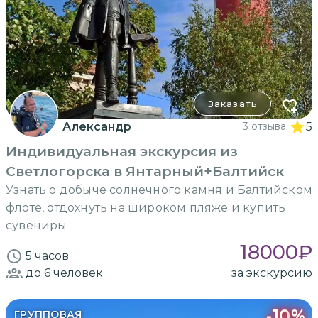
Заказать
Александр
3 отзыва
5
Индивидуальная экскурсия из
Светлогорска в Янтарный+Балтийск
Узнать о добыче солнечного камня и Балтийском
флоте, отдохнуть на широком пляже и купить
сувениры
18000
₽
5 часов
до 6
человек
за экскурсию
-
10
%
ГРУППОВАЯ