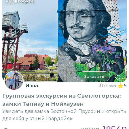
на автобусе
Заказать
Инна
31 отзыв
5
Групповая экскурсия из Светлогорска:
замки Тапиау и Нойхаузен
Увидеть два замка Восточной Пруссии и открыть
для себя уютный Гвардейск