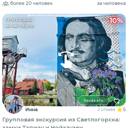
более 20
человек
за человека
-
10
%
ГРУППОВАЯ
на автобусе
Заказать
Инна
2 отзыва
5
Групповая экскурсия из Светлогорска:
замки Тапиау и Нойхаузен