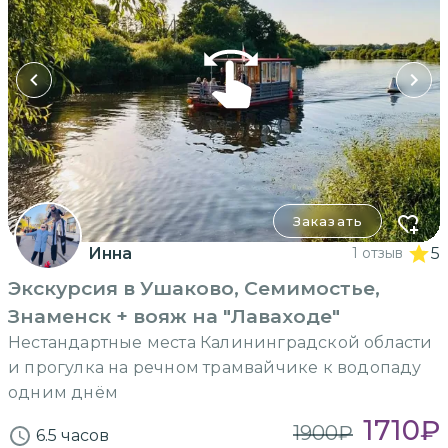
Заказать
Инна
1 отзыв
5
Экскурсия в Ушаково, Семимостье,
Знаменск + вояж на "Лаваходе"
Нестандартные места Калининградской области
и прогулка на речном трамвайчике к водопаду
одним днём
1710
₽
1900
₽
6.5 часов