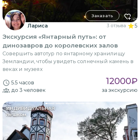
Заказать
Лариса
3 отзыва
5
Экскурсия «Янтарный путь»: от
динозавров до королевских залов
Совершить автотур по янтарному хранилищу
Земландии, чтобы увидеть солнечный камень в
веках и музеях
12000
₽
5.5 часов
до 3
человек
за экскурсию
ИНДИВИДУАЛЬНАЯ
пешком