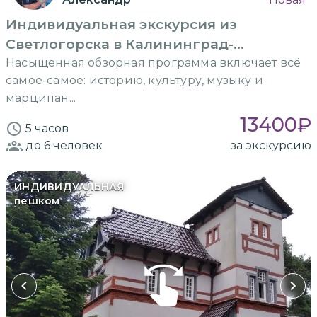
Индивидуальная экскурсия из
Светлогорска в Калининград-
Кёнигсберг
Насыщенная обзорная программа включает всё
самое-самое: историю, культуру, музыку и
марципан...
13400
₽
5 часов
до 6
человек
за экскурсию
ИНДИВИДУАЛЬНАЯ
пешком