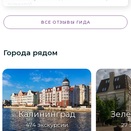
повезло)
ВСЕ ОТЗЫВЫ ГИДА
Города рядом
Калининград
Зеле
474
экскурсии
27