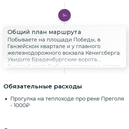
5ч
Общий план маршрута
Побываете на площади Победы, в
Ганзейском квартале и у главного
железнодорожного вокзала Кёнигсберга.
Увидите Браденбургские ворота,
Высокий мост, Рыбную деревню и остров
Иммануила Канта (бывший Кнайпхоф). По
желанию после автобусной экскурсии вы
Обязательные расходы
отправитесь на часовую водную
прогулку на теплоходе. Гид будет рядом
Прогулка на теплоходе про реке Преголя
и обязательно расскажет о мостах,
-
1000
₽
набережных и всех важных локациях,
которые встретятся вам на пути.