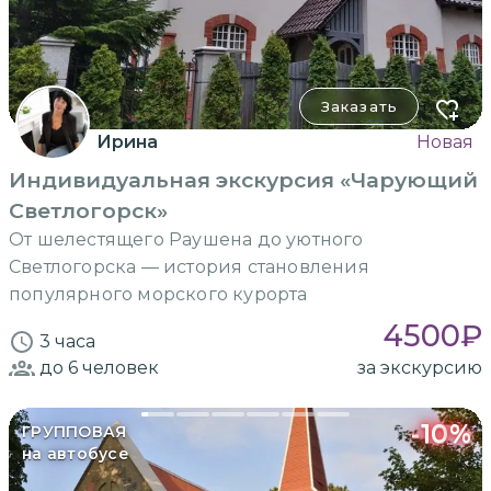
Заказать
Ирина
Новая
Индивидуальная экскурсия «Чарующий
Светлогорск»
От шелестящего Раушена до уютного
Светлогорска — история становления
популярного морского курорта
4500
₽
3 часа
до 6
человек
за экскурсию
-
10
%
ГРУППОВАЯ
на автобусе