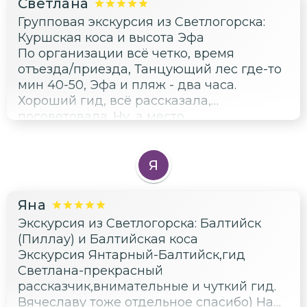
Светлана
Групповая экскурсия из Светлогорска:
Куршская коса и высота Эфа
По организации всё четко, время
отъезда/приезда, Танцующий лес где-то
мин 40-50, Эфа и пляж - два часа.
Хороший гид, всё рассказала,
посоветовала. Ну, а место
необыкновенное 🤩 Фотографии, к
сожалению, не передают масштаба и
ощущений
Я
Яна
Экскурсия из Светлогорска: Балтийск
(Пиллау) и Балтийская коса
Экскурсия Янтарный-Балтийск,гид
Светлана-прекрасный
рассказчик,внимательные и чуткий гид.
Вячеславу тоже отдельное спасибо) Нам