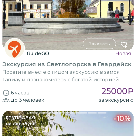
Заказать
GuideGO
Новая
Экскурсия из Светлогорска в Гвардейск
Посетите вместе с гидом экскурсию в замок
Тапиау и познакомьтесь с богатой историей
25000
₽
6 часов
до 3
человек
за экскурсию
-
10
%
ГРУППОВАЯ
на автобусе