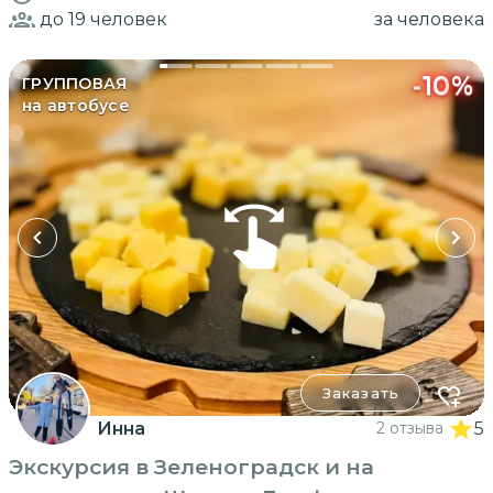
до 19
человек
за человека
-
10
%
ГРУППОВАЯ
на автобусе
Заказать
Инна
2 отзыва
5
Экскурсия в Зеленоградск и на