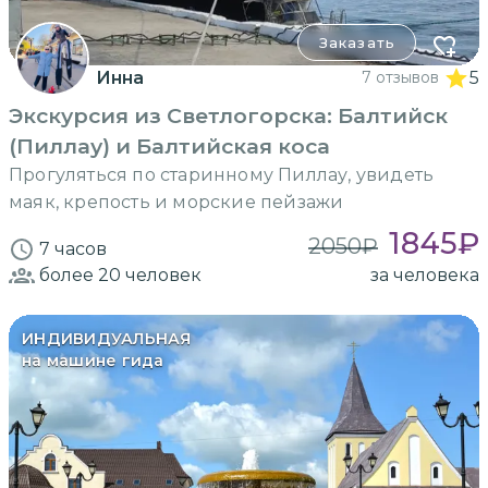
Заказать
Инна
7 отзывов
5
Экскурсия из Светлогорска: Балтийск
(Пиллау) и Балтийская коса
Прогуляться по старинному Пиллау, увидеть
маяк, крепость и морские пейзажи
1845
₽
2050
₽
7 часов
более 20
человек
за человека
ИНДИВИДУАЛЬНАЯ
на машине гида