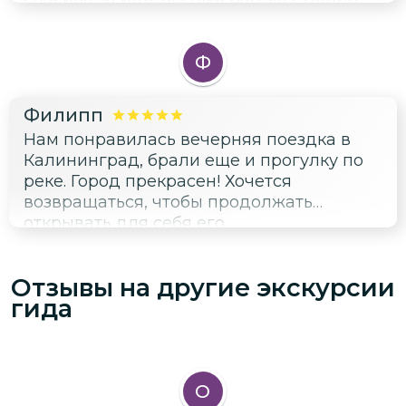
испортить прогулку.
что человек разбирающийся и
преподносил материал интересно.
Экскурсия началась строго по времени.
Ф
Нас везли на комфортабельном автобусе.
Рекомендуем однозначно👍
Филипп
Нам понравилась вечерняя поездка в
Калининград, брали еще и прогулку по
реке. Город прекрасен! Хочется
возвращаться, чтобы продолжать
открывать для себя его
достопримечательности)
Отзывы на другие экскурсии
гида
О