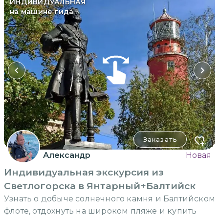
ИНДИВИДУАЛЬНАЯ
на машине гида
Заказать
Александр
Новая
Индивидуальная экскурсия из
Светлогорска в Янтарный+Балтийск
Узнать о добыче солнечного камня и Балтийском
флоте, отдохнуть на широком пляже и купить