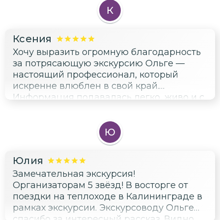
К
Ксения
Хочу выразить огромную благодарность
за потрясающую экскурсию Ольге —
настоящий профессионал, который
искренне влюблен в свой край.
Информация подавалась легко, живо и с
юмором, без скучных академических
лекций. Мы буквально погрузились в
историю Кёнигсберга и Калининграда. А
Ю
дальше Ольга буквально открыла для
нас мир Иммануила Канта. Рассказать о
Юлия
сложных философских идеях и великих
Замечательная экскурсия!
открытиях мыслителя так просто,
Организаторам 5 звёзд! В восторге от
доступно и увлекательно — это
поездки на теплоходе в Калининграде в
настоящий талант! Время пролетело
рамках экскурсии. Экскурсоводу Ольге
незаметно и даже погоде не удалось
спасибо за интересный рассказ. Видно,