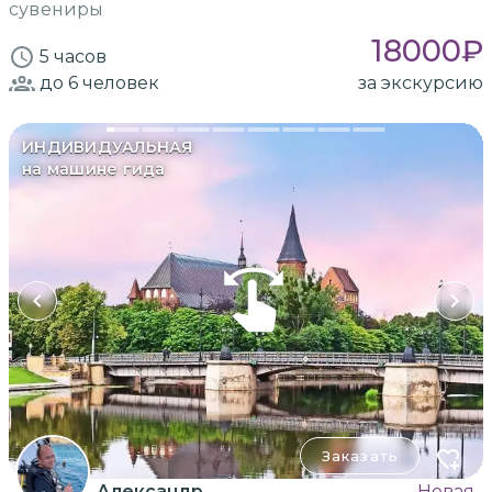
сувениры
18000
₽
5 часов
до 6
человек
за экскурсию
ИНДИВИДУАЛЬНАЯ
на машине гида
Заказать
Александр
Новая