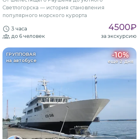
Светлогорска — история становления
популярного морского курорта
4500
₽
3 часа
до 6
человек
за экскурсию
-
10
%
ГРУППОВАЯ
на автобусе
еще 2 дня