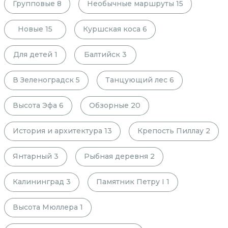
Групповые
8
Необычные маршруты
15
Новые
15
Куршская коса
6
Для детей
1
Балтийск
3
В Зеленоградск
5
Танцующий лес
6
Высота Эфа
6
Обзорные
20
История и архитектура
13
Крепость Пиллау
2
Янтарный
3
Рыбная деревня
2
Калининград
3
Памятник Петру I
1
Высота Мюллера
1