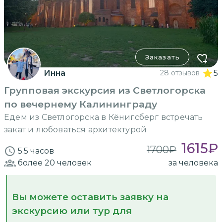
Заказать
Инна
28 отзывов
5
Групповая экскурсия из Светлогорска
по вечернему Калининграду
Едем из Светлогорска в Кёнигсберг встречать
закат и любоваться архитектурой
1615
₽
1700
₽
5.5 часов
более 20
человек
за человека
Вы можете оставить заявку на
экскурсию или тур для