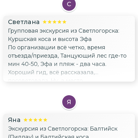
С
Светлана
Групповая экскурсия из Светлогорска:
Куршская коса и высота Эфа
По организации всё четко, время
отъезда/приезда, Танцующий лес где-то
мин 40-50, Эфа и пляж - два часа.
Хороший гид, всё рассказала,
посоветовала. Ну, а место
необыкновенное 🤩 Фотографии, к
сожалению, не передают масштаба и
Я
ощущений
Яна
Экскурсия из Светлогорска: Балтийск
(Пиллау) и Балтийская коса