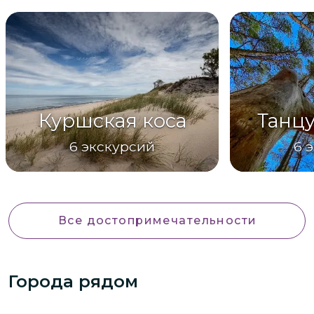
Куршская коса
Танц
6
экскурсий
6
э
Все достопримечательности
Города рядом