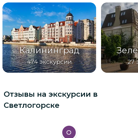
Калининград
Зеле
474
экскурсии
27
Отзывы на экскурсии
в
Светлогорске
О