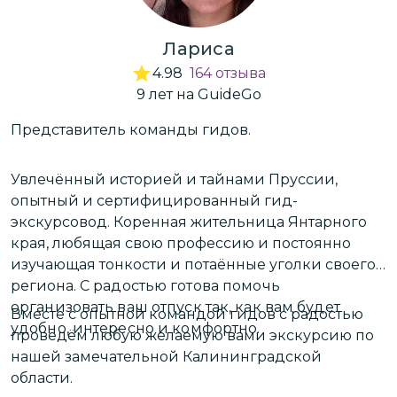
Лариса
4.98
164
отзыва
9
лет
на GuideGo
Представитель команды гидов.
Н
п
в
Увлечённый историей и тайнами Пруссии,
опытный и сертифицированный гид-
экскурсовод. Коренная жительница Янтарного
О
края, любящая свою профессию и постоянно
п
изучающая тонкости и потаённые уголки своего
региона.
С радостью готова помочь
В
организовать ваш отпуск так, как вам будет
Вместе с опытной командой гидов с радостью
э
удобно, интересно и комфортно.
проведём любую желаемую вами экскурсию по
П
нашей замечательной Калининградской
н
области.