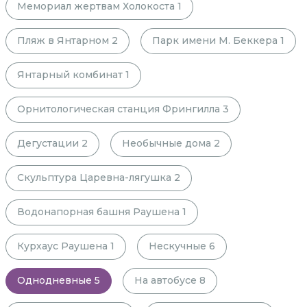
Мемориал жертвам Холокоста
1
Пляж в Янтарном
2
Парк имени М. Беккера
1
Янтарный комбинат
1
Орнитологическая станция Фрингилла
3
Дегустации
2
Необычные дома
2
Скульптура Царевна-лягушка
2
Водонапорная башня Раушена
1
Курхаус Раушена
1
Нескучные
6
Однодневные
5
На автобусе
8