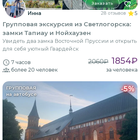
Заказать
Инна
28 отзывов
5
Групповая экскурсия из Светлогорска:
замки Тапиау и Нойхаузен
Увидеть два замка Восточной Пруссии и открыть
для себя уютный Гвардейск
1854
₽
2060
₽
7 часов
более 20
человек
за человека
-
5
%
ГРУППОВАЯ
на автобусе