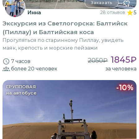
Заказать
Инна
28 отзывов
5
Экскурсия из Светлогорска: Балтийск
(Пиллау) и Балтийская коса
Прогуляться по старинному Пиллау, увидеть
маяк, крепость и морские пейзажи
1845
₽
2050
₽
7 часов
более 20
человек
за человека
-
10
%
ГРУППОВАЯ
на автобусе