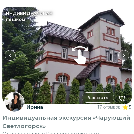
ИНДИВИДУАЛЬНАЯ
пешком
Заказать
Ирина
17 отзывов
5
Индивидуальная экскурсия «Чарующий
Светлогорск»
От шелестящего Раушена до уютного