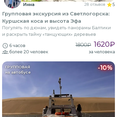
Инна
28 отзывов
5
Групповая экскурсия из Светлогорска:
Куршская коса и высота Эфа
Погулять по дюнам, увидеть панорамы Балтики
и раскрыть тайну «танцующих» деревьев
1620
₽
1800
₽
6 часов
более 20
человек
за человека
-
10
%
ГРУППОВАЯ
на автобусе