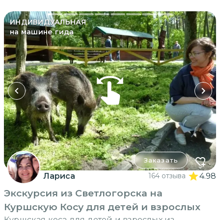
ИНДИВИДУАЛЬНАЯ
на машине гида
Заказать
Лариса
164 отзыва
4.98
Экскурсия из Светлогорска на
Куршскую Косу для детей и взрослых
Куршская коса для детей и взрослых из