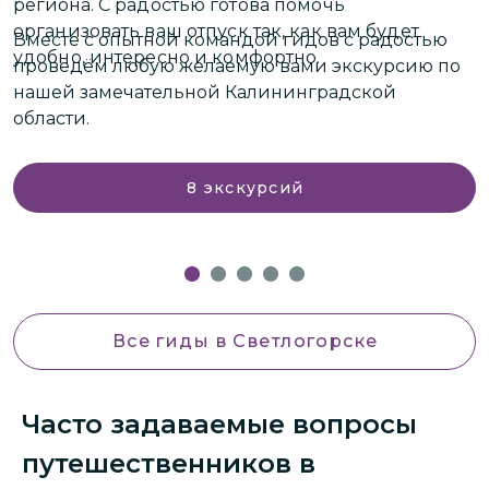
региона.
С радостью готова помочь
В
организовать ваш отпуск так, как вам будет
Вместе с опытной командой гидов с радостью
э
удобно, интересно и комфортно.
проведём любую желаемую вами экскурсию по
П
нашей замечательной Калининградской
н
области.
8
экскурсий
Все гиды
в Светлогорске
Часто задаваемые вопросы
путешественников в