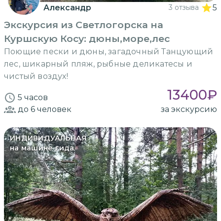
Александр
3 отзыва
5
Экскурсия из Светлогорска на
Куршскую Косу: дюны,море,лес
Поющие пески и дюны, загадочный Танцующий
лес, шикарный пляж, рыбные деликатесы и
чистый воздух!
13400
₽
5 часов
до 6
человек
за экскурсию
ИНДИВИДУАЛЬНАЯ
на машине гида