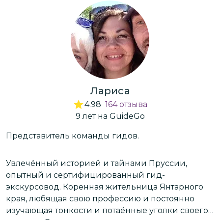
Лариса
4.98
164
отзыва
9
лет
на GuideGo
Представитель команды гидов.
Н
п
в
Увлечённый историей и тайнами Пруссии,
опытный и сертифицированный гид-
экскурсовод. Коренная жительница Янтарного
О
края, любящая свою профессию и постоянно
п
изучающая тонкости и потаённые уголки своего