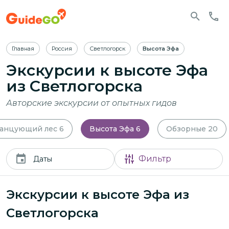
Главная
Россия
Светлогорск
Высота Эфа
Экскурсии к высоте Эфа
из Светлогорска
Авторские экскурсии от опытных гидов
анцующий лес
6
Высота Эфа
6
Обзорные
20
Фильтр
Даты
Экскурсии к высоте Эфа из
Светлогорска