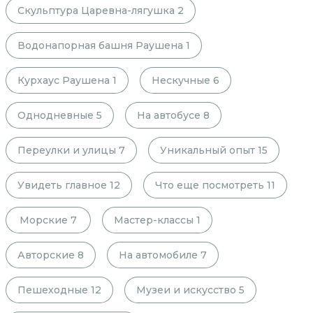
Скульптура Царевна-лягушка
2
Водонапорная башня Раушена
1
Курхаус Раушена
1
Нескучные
6
Однодневные
5
На автобусе
8
Переулки и улицы
7
Уникальный опыт
15
Увидеть главное
12
Что еще посмотреть
11
Морские
7
Мастер-классы
1
Авторские
8
На автомобиле
7
Пешеходные
12
Музеи и искусство
5