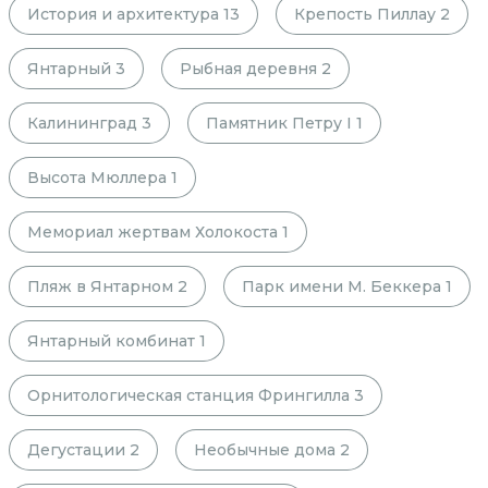
История и архитектура
13
Крепость Пиллау
2
Янтарный
3
Рыбная деревня
2
Калининград
3
Памятник Петру I
1
Высота Мюллера
1
Мемориал жертвам Холокоста
1
Пляж в Янтарном
2
Парк имени М. Беккера
1
Янтарный комбинат
1
Орнитологическая станция Фрингилла
3
Дегустации
2
Необычные дома
2