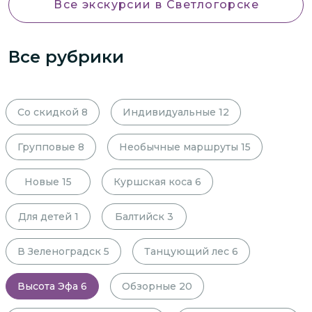
Все экскурсии
в Светлогорске
Все рубрики
Со скидкой
8
Индивидуальные
12
Групповые
8
Необычные маршруты
15
Новые
15
Куршская коса
6
Для детей
1
Балтийск
3
В Зеленоградск
5
Танцующий лес
6
Высота Эфа
6
Обзорные
20