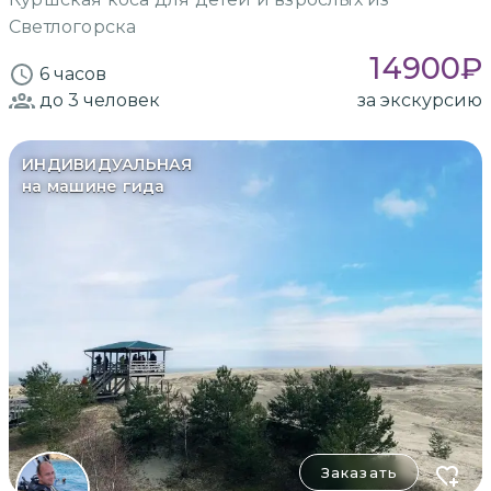
Светлогорска
14900
₽
6 часов
до 3
человек
за экскурсию
ИНДИВИДУАЛЬНАЯ
на машине гида
Заказать