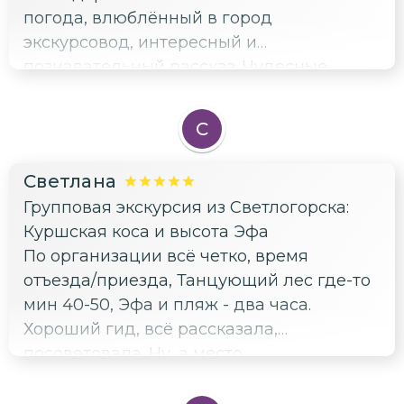
погода, влюблённый в город
экскурсовод, интересный и
познавательный рассказ. Чудесные
ощущения, благодарим всей семьёй.
С
Светлана
Групповая экскурсия из Светлогорска:
Куршская коса и высота Эфа
По организации всё четко, время
отъезда/приезда, Танцующий лес где-то
мин 40-50, Эфа и пляж - два часа.
Хороший гид, всё рассказала,
посоветовала. Ну, а место
необыкновенное 🤩 Фотографии, к
сожалению, не передают масштаба и