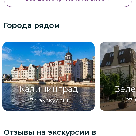
Города рядом
Калининград
Зеле
474
экскурсии
27
Отзывы на экскурсии
в