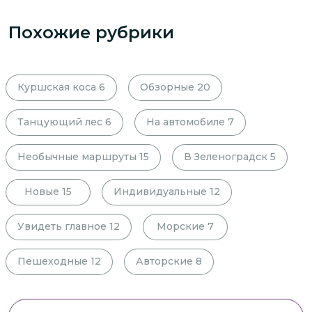
Похожие рубрики
Куршская коса
6
Обзорные
20
Танцующий лес
6
На автомобиле
7
Необычные маршруты
15
В Зеленоградск
5
Новые
15
Индивидуальные
12
Увидеть главное
12
Морские
7
Пешеходные
12
Авторские
8