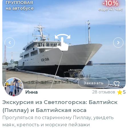
-
10
%
ГРУППОВАЯ
на автобусе
еще 41 час
Заказать
Инна
28 отзывов
5
Экскурсия из Светлогорска: Балтийск
(Пиллау) и Балтийская коса
Прогуляться по старинному Пиллау, увидеть
маяк, крепость и морские пейзажи