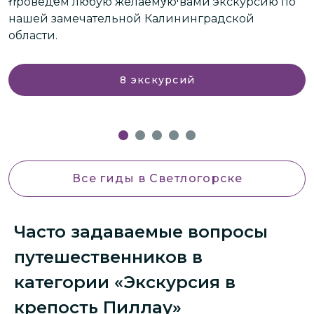
проведём любую желаемую вами экскурсию по
П
нашей замечательной Калининградской
н
области.
8
экскурсий
Все гиды
в Светлогорске
Часто задаваемые вопросы
путешественников в
категории «Экскурсия в
крепость Пиллау»