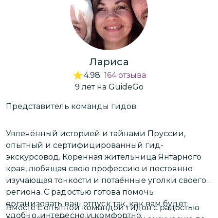
Лариса
4.98
164
отзыва
9
лет
на GuideGo
Представитель команды гидов.
Н
п
в
Увлечённый историей и тайнами Пруссии,
опытный и сертифицированный гид-
экскурсовод. Коренная жительница Янтарного
О
края, любящая свою профессию и постоянно
п
изучающая тонкости и потаённые уголки своего
региона.
С радостью готова помочь
В
организовать ваш отпуск так, как вам будет
Вместе с опытной командой гидов с радостью
э
удобно, интересно и комфортно.