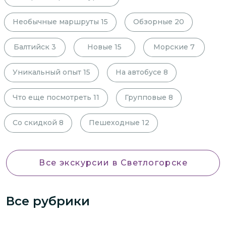
Необычные маршруты
15
Обзорные
20
Балтийск
3
Новые
15
Морские
7
Уникальный опыт
15
На автобусе
8
Что еще посмотреть
11
Групповые
8
Со скидкой
8
Пешеходные
12
Все экскурсии
в Светлогорске
Все рубрики