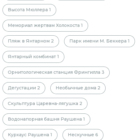
Высота Мюллера
1
Мемориал жертвам Холокоста
1
Пляж в Янтарном
2
Парк имени М. Беккера
1
Янтарный комбинат
1
Орнитологическая станция Фрингилла
3
Дегустации
2
Необычные дома
2
Скульптура Царевна-лягушка
2
Водонапорная башня Раушена
1
Курхаус Раушена
1
Нескучные
6