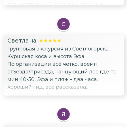
познавательный рассказ. Чудесные
ощущения, благодарим всей семьёй.
С
Светлана
Групповая экскурсия из Светлогорска:
Куршская коса и высота Эфа
По организации всё четко, время
отъезда/приезда, Танцующий лес где-то
мин 40-50, Эфа и пляж - два часа.
Хороший гид, всё рассказала,
посоветовала. Ну, а место
необыкновенное 🤩 Фотографии, к
сожалению, не передают масштаба и
Я
ощущений