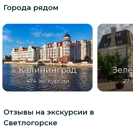
Города рядом
Калининград
Зеле
474
экскурсии
27
Отзывы на экскурсии
в
Светлогорске