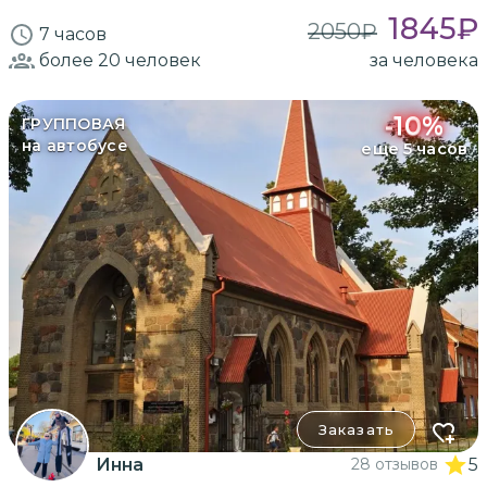
1845
₽
2050
₽
7 часов
более 20
человек
за человека
-
10
%
ГРУППОВАЯ
на автобусе
еще 5 часов
Заказать
Инна
28 отзывов
5