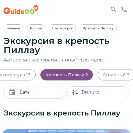
Главная
Россия
Светлогорск
Крепость Пиллау
Экскурсия в крепость
Пиллау
Авторские экскурсии от опытных гидов
архитектура
13
Крепость Пиллау
2
Янтарный
3
Фильтр
Даты
Экскурсия в крепость Пиллау