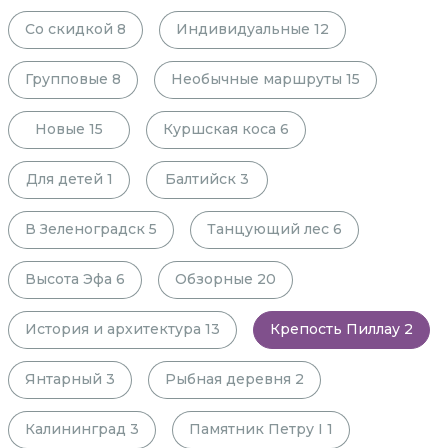
Со скидкой
8
Индивидуальные
12
Групповые
8
Необычные маршруты
15
Новые
15
Куршская коса
6
Для детей
1
Балтийск
3
В Зеленоградск
5
Танцующий лес
6
Высота Эфа
6
Обзорные
20
История и архитектура
13
Крепость Пиллау
2
Янтарный
3
Рыбная деревня
2
Калининград
3
Памятник Петру I
1