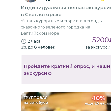
Индивидуальная пешая экскурси
в Светлогорске
Узнать курортные истории и легенды
сказочного зеленого городка на
Балтийском море
5200
2 часа
до 8
человек
за экскурс
Пройдите краткий опрос, и наши
экскурсию
-
10
%
ГРУППОВАЯ
на автобусе
еще 25 часо