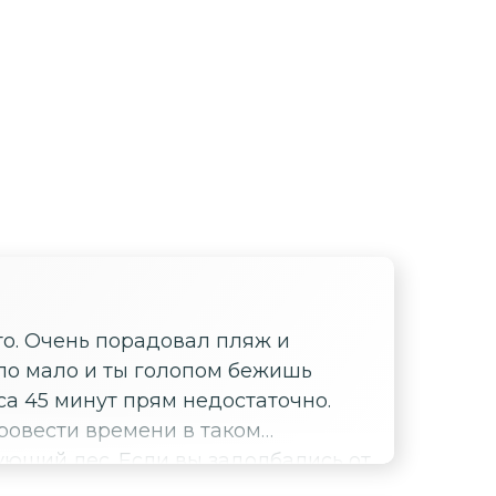
ыло мало и ты голопом бежишь
аса 45 минут прям недостаточно.
провести времени в таком
мотреть, как переплетаются корни