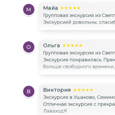
деревьев, очень необычно. Как ознакомительная экскурсия огонь 🔥 Если сомневаетесь надо оно вам или нет,
Майа
М
берите, не пожалеете. А есл
Групповая экскурсия из Све
Экскурсией довольны, спасиб
Ольга
О
Групповая экскурсия из Свет
Экскурсия понравилась. Пре
больше свободного времени, 
Виктория
В
Экскурсия в Ушаково, Семимо
Отличная экскурсия с прекр
Лаваход!!!