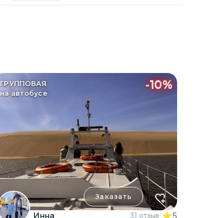
-
10
%
ГРУППОВАЯ
на автобусе
Заказать
Инна
31 отзыв
5