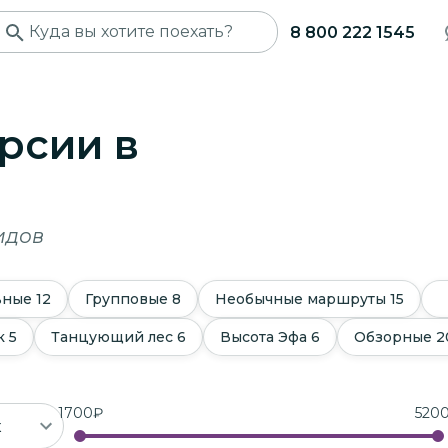
8 800 222 1545
рсии в
идов
ьные
12
Групповые
8
Необычные маршруты
15
к
5
Танцующий лес
6
Высота Эфа
6
Обзорные
2
1700
₽
520