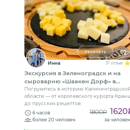
Заказать
Инна
31 отзыв
Экскурсия в Зеленоградск и на
сыроварню «Шаакен Дорф» в
группе
Погрузитесь в историю Калининградско
области — от королевского курорта Кран
до прусских рецептов
1620
1800
₽
6 часов
более 20
человек
за челове