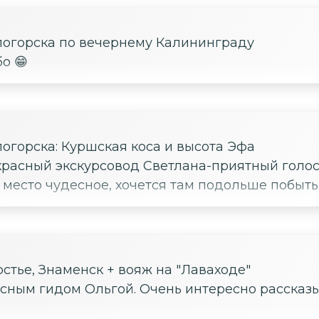
и уже были, то конечно лучше ехать самому и н
тлогорска по вечернему Калининграду
о 😁
логорска: Куршская коса и высота Эфа
красный экскурсовод Светлана-приятный голос
место чудесное, хочется там подольше побыть
стье, Знаменск + вояж на "Лаваходе"
асным гидом Ольгой. Очень интересно рассказ