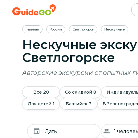
Главная
Россия
Светлогорск
Нескучные
Нескучные экску
Светлогорске
Авторские экскурсии от опытных г
Все
20
Со скидкой
8
Индивидуал
Для детей
1
Балтийск
3
В Зеленоградс
Даты