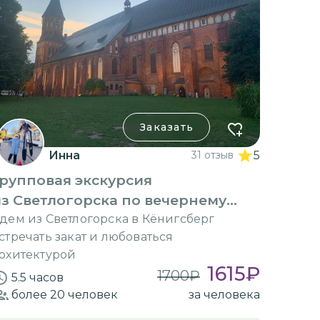
Заказать
Инна
31 отзыв
5
рупповая экскурсия
з Светлогорска по вечернему
Калининграду
дем из Светлогорска в Кёнигсберг
стречать закат и любоваться
рхитектурой
1615
₽
1700
₽
5.5 часов
более 20
человек
за человека