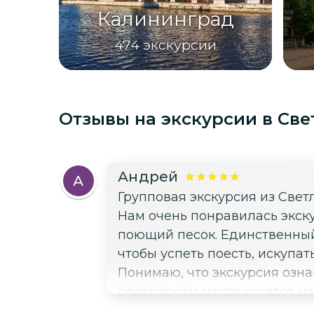
Калининград
474
экскурсии
Отзывы на экскурсии
в Све
Андрей
А
Групповая экскурсия из Свет
Нам очень понравилась экскурсия! Куршская коса безумно живописное место. Очень
поющий песок. Единственный 
чтобы успеть поесть, искупат
Понимаю, что экскурсия озна
прекрасном месте хочется на часик побольше. Также хочется отметит
вонючего городского воздуха