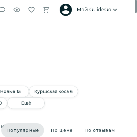
Мой GuideGo
Новые
15
Куршская коса
6
0
Ещё
0
₽
Популярные
По цене
По отзывам