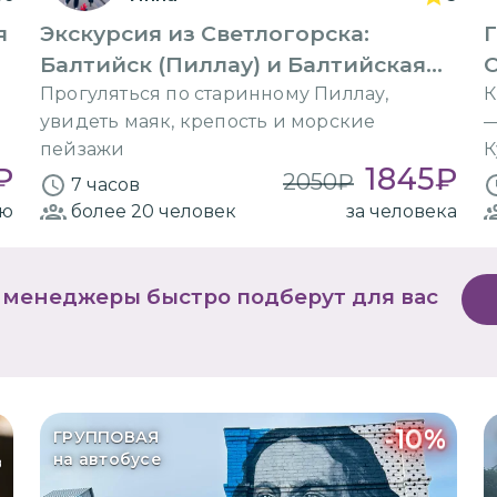
я
Экскурсия из Светлогорска:
Г
Балтийск (Пиллау) и Балтийская
С
коса
Прогуляться по старинному Пиллау,
К
увидеть маяк, крепость и морские
—
пейзажи
К
₽
1845
₽
2050
₽
7 часов
ию
более 20
человек
за человека
 менеджеры быстро подберут для вас
-
10
%
ГРУППОВАЯ
на автобусе
в