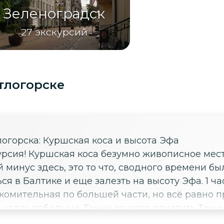
Зеленоградск
27
экскурсий
тлогорске
логорска: Куршская коса и высота Эфа
 порадовал пляж и
минус здесь, это то что, сводного времени б
ься в Балтике и еще залезть на высоту Эфа. 1 ч
комительная по большей части, но всё равно 
ь Танцующий лес. Если вы задолбались от
 - то это прям то что вам надо. Еще можно пос