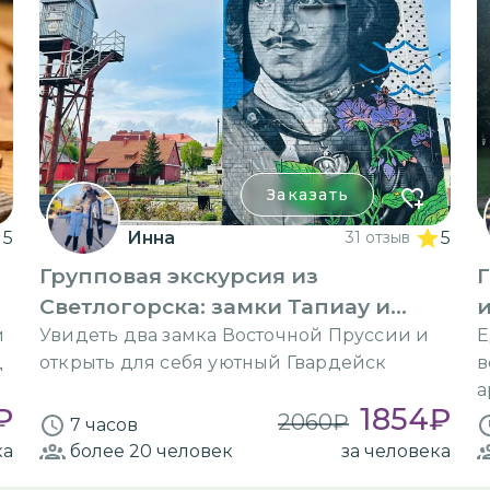
Заказать
5
Инна
31 отзыв
5
Групповая экскурсия из
Г
Светлогорска: замки Тапиау и
и
Нойхаузен
й
Увидеть два замка Восточной Пруссии и
Е
ц
открыть для себя уютный Гвардейск
в
а
₽
1854
₽
2060
₽
7 часов
ка
более 20
человек
за человека