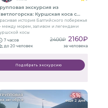
рупповая экскурсия из
ветлогорска: Куршская коса с
воды
расивая история Балтийского побережья
 между морем, заливом и легендами
уршской косы
2160
₽
2400
₽
7 часов
до 20
человек
за человека
Подобрать экскурсию
-
5
%
ГРУППОВАЯ
на автобусе
еще 2 дня