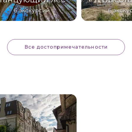
6
экскурсий
6
экску
Все достопримечательности