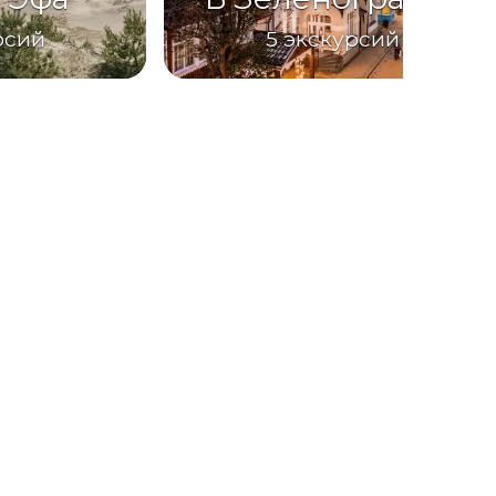
рсий
5
экскурсий