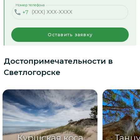
Номер телефона
+7
Оставить заявку
Достопримечательности
в
Светлогорске
Куршская коса
Танц