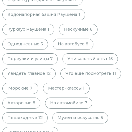
Водонапорная башня Раушена
1
Курхаус Раушена
1
Нескучные
6
Однодневные
5
На автобусе
8
Переулки и улицы
7
Уникальный опыт
15
Увидеть главное
12
Что еще посмотреть
11
Морские
7
Мастер-классы
1
Авторские
8
На автомобиле
7
Пешеходные
12
Музеи и искусство
5