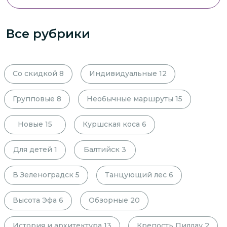
Все рубрики
Со скидкой
8
Индивидуальные
12
Групповые
8
Необычные маршруты
15
Новые
15
Куршская коса
6
Для детей
1
Балтийск
3
В Зеленоградск
5
Танцующий лес
6
Высота Эфа
6
Обзорные
20
История и архитектура
13
Крепость Пиллау
2