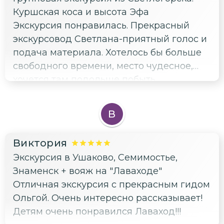
Если сомневаетесь надо оно вам или нет,
Куршская коса и высота Эфа
берите, не пожалеете. А если уже были,
Экскурсия понравилась. Прекрасный
то конечно лучше ехать самому и на
экскурсовод Светлана-приятный голос и
целый день
подача материала. Хотелось бы больше
свободного времени, место чудесное,
хочется там подольше побыть.
В
Виктория
Экскурсия в Ушаково, Семимостье,
Знаменск + вояж на "Лаваходе"
Отличная экскурсия с прекрасным гидом
Ольгой. Очень интересно рассказывает!
Детям очень понравился Лаваход!!!