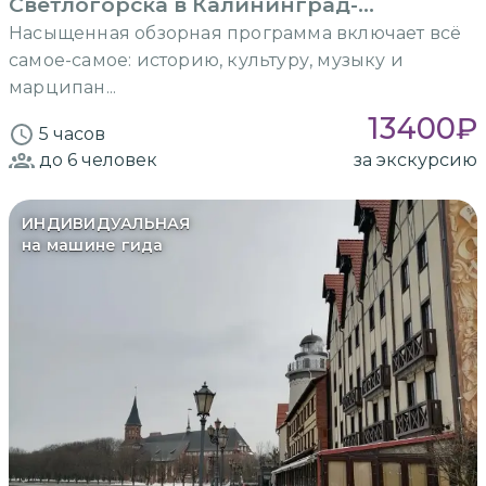
Светлогорска в Калининград-
Кёнигсберг
Насыщенная обзорная программа включает всё
самое-самое: историю, культуру, музыку и
марципан...
13400
₽
5 часов
до 6
человек
за экскурсию
ИНДИВИДУАЛЬНАЯ
на машине гида