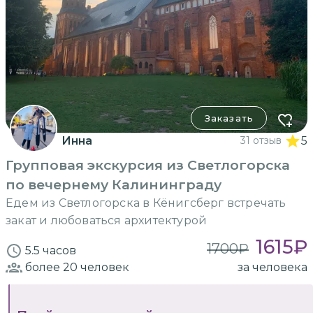
Заказать
Инна
31 отзыв
5
Групповая экскурсия из Светлогорска
по вечернему Калининграду
Едем из Светлогорска в Кёнигсберг встречать
закат и любоваться архитектурой
1615
₽
1700
₽
5.5 часов
более 20
человек
за человека