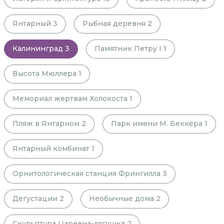
Янтарный
3
Рыбная деревня
2
Калининград
3
Памятник Петру I
1
Высота Мюллера
1
Мемориал жертвам Холокоста
1
Пляж в Янтарном
2
Парк имени М. Беккера
1
Янтарный комбинат
1
Орнитологическая станция Фрингилла
3
Дегустации
2
Необычные дома
2
Скульптура Царевна-лягушка
2