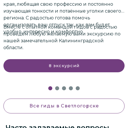
края, любящая свою профессию и постоянно
п
изучающая тонкости и потаённые уголки своего
региона.
С радостью готова помочь
В
организовать ваш отпуск так, как вам будет
Вместе с опытной командой гидов с радостью
э
удобно, интересно и комфортно.
проведём любую желаемую вами экскурсию по
П
нашей замечательной Калининградской
н
области.
8
экскурсий
Все гиды
в Светлогорске
Часто задаваемые вопросы