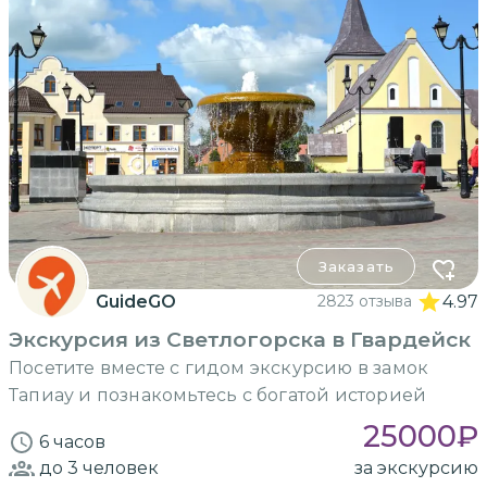
Заказать
GuideGO
2823 отзыва
4.97
Экскурсия из Светлогорска в Гвардейск
Посетите вместе с гидом экскурсию в замок
Тапиау и познакомьтесь с богатой историей
25000
₽
6 часов
до 3
человек
за экскурсию