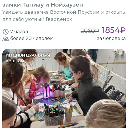
замки Тапиау и Нойхаузен
Увидеть два замка Восточной Пруссии и открыть
для себя уютный Гвардейск
1854
₽
2060
₽
7 часов
более 20
человек
за человека
ИНДИВИДУАЛЬНАЯ
пешком