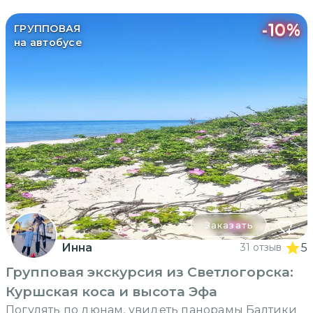
-
10
%
ГРУППОВАЯ
на автобусе
Заказать
Инна
31 отзыв
5
Групповая экскурсия из Светлогорска:
Куршская коса и высота Эфа
Погулять по дюнам, увидеть панорамы Балтики