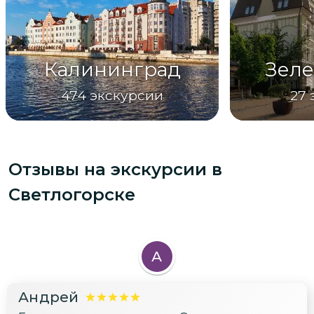
Калининград
Зеле
474
экскурсии
27
Отзывы на экскурсии
в
Светлогорске
А
Андрей