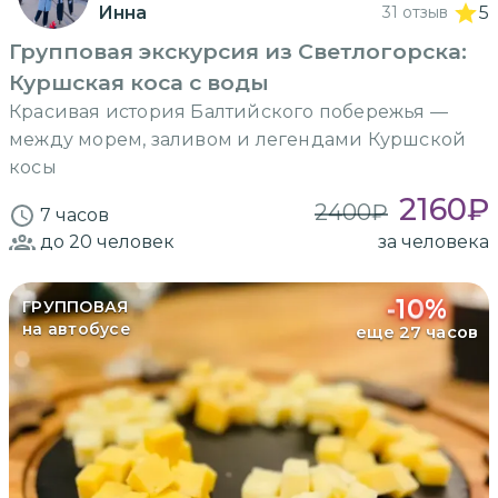
Инна
31 отзыв
5
Групповая экскурсия из Светлогорска:
Куршская коса с воды
Красивая история Балтийского побережья —
между морем, заливом и легендами Куршской
косы
2160
₽
2400
₽
7 часов
до 20
человек
за человека
-
10
%
ГРУППОВАЯ
на автобусе
еще 27 часов