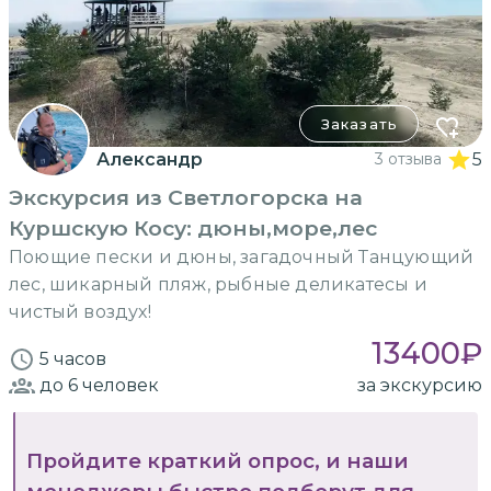
Заказать
Александр
3 отзыва
5
Экскурсия из Светлогорска на
Куршскую Косу: дюны,море,лес
Поющие пески и дюны, загадочный Танцующий
лес, шикарный пляж, рыбные деликатесы и
чистый воздух!
13400
₽
5 часов
до 6
человек
за экскурсию
Пройдите краткий опрос, и наши