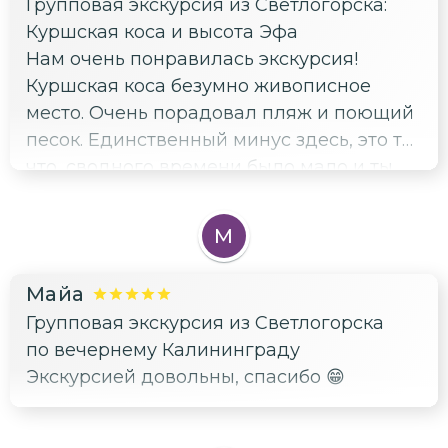
Групповая экскурсия из Светлогорска:
Куршская коса и высота Эфа
Нам очень понравилась экскурсия!
Куршская коса безумно живописное
место. Очень порадовал пляж и поющий
песок. Единственный минус здесь, это то
что, сводного времени было мало и ты
голопом бежишь чтобы успеть поесть,
искупаться в Балтике и еще залезть на
М
высоту Эфа. 1 часа 45 минут прям
недостаточно. Понимаю, что экскурсия
Майа
ознакомительная по большей части, но
Групповая экскурсия из Светлогорска
всё равно провести времени в таком
по вечернему Калининграду
прекрасном месте хочется на часик
Экскурсией довольны, спасибо 😁
побольше. Также хочется отметить
Танцующий лес. Если вы задолбались от
вонючего городского воздуха - то это