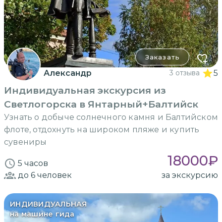
Заказать
Александр
3 отзыва
5
Индивидуальная экскурсия из
Светлогорска в Янтарный+Балтийск
Узнать о добыче солнечного камня и Балтийском
флоте, отдохнуть на широком пляже и купить
сувениры
18000
₽
5 часов
до 6
человек
за экскурсию
ИНДИВИДУАЛЬНАЯ
на машине гида