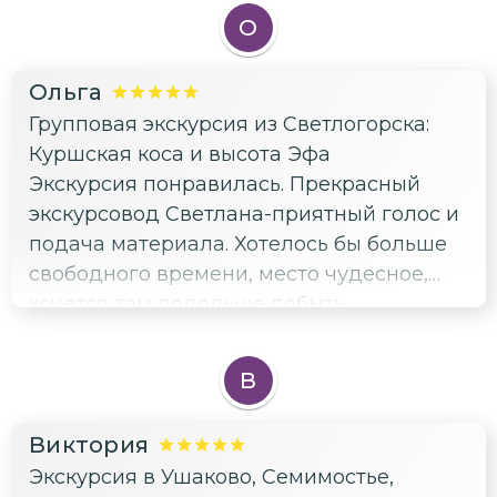
прям то что вам надо. Еще можно
О
посмотреть, как переплетаются корни
деревьев, очень необычно. Как
Ольга
ознакомительная экскурсия огонь 🔥
Групповая экскурсия из Светлогорска:
Если сомневаетесь надо оно вам или нет,
Куршская коса и высота Эфа
берите, не пожалеете. А если уже были,
Экскурсия понравилась. Прекрасный
то конечно лучше ехать самому и на
экскурсовод Светлана-приятный голос и
целый день
подача материала. Хотелось бы больше
свободного времени, место чудесное,
хочется там подольше побыть.
В
Виктория
Экскурсия в Ушаково, Семимостье,