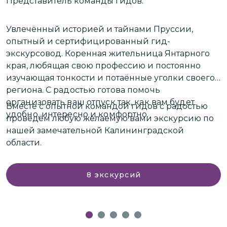
Представитель команды гидов.
Н
п
в
Увлечённый историей и тайнами Пруссии,
опытный и сертифицированный гид-
экскурсовод. Коренная жительница Янтарного
О
края, любящая свою профессию и постоянно
п
изучающая тонкости и потаённые уголки своего
региона.
С радостью готова помочь
В
организовать ваш отпуск так, как вам будет
Вместе с опытной командой гидов с радостью
э
удобно, интересно и комфортно.
проведём любую желаемую вами экскурсию по
П
нашей замечательной Калининградской
н
области.
8
экскурсий