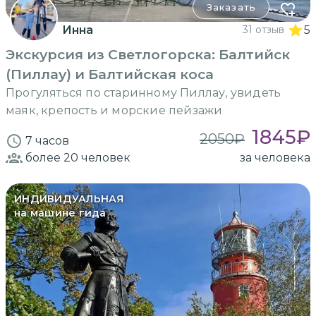
Заказать
Инна
31 отзыв
5
Экскурсия из Светлогорска: Балтийск
(Пиллау) и Балтийская коса
Прогуляться по старинному Пиллау, увидеть
маяк, крепость и морские пейзажи
1845
₽
2050
₽
7 часов
более 20
человек
за человека
ИНДИВИДУАЛЬНАЯ
на машине гида