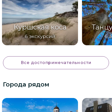
Куршская коса
Танц
6
экскурсий
6
э
Все достопримечательности
Города рядом