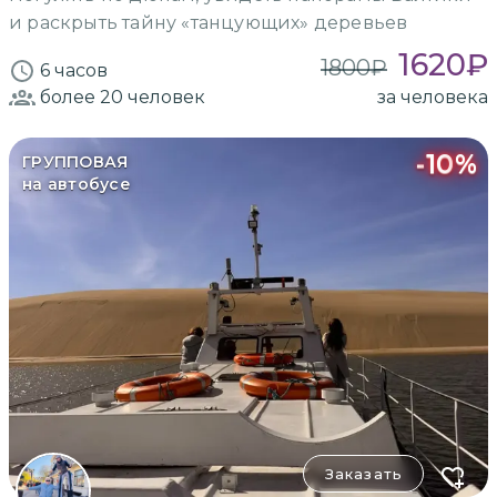
и раскрыть тайну «танцующих» деревьев
1620
₽
1800
₽
6 часов
более 20
человек
за человека
-
10
%
ГРУППОВАЯ
на автобусе
Заказать