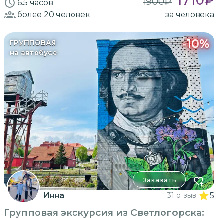
1710
₽
1900
₽
6.5 часов
более 20
человек
за человека
-
10
%
ГРУППОВАЯ
на автобусе
Заказать
Инна
31 отзыв
5
Групповая экскурсия из Светлогорска: