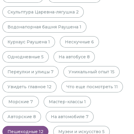
Скульптура Царевна-лягушка
2
Водонапорная башня Раушена
1
Курхаус Раушена
1
Нескучные
6
Однодневные
5
На автобусе
8
Переулки и улицы
7
Уникальный опыт
15
Увидеть главное
12
Что еще посмотреть
11
Морские
7
Мастер-классы
1
Авторские
8
На автомобиле
7
Пешеходные
12
Музеи и искусство
5