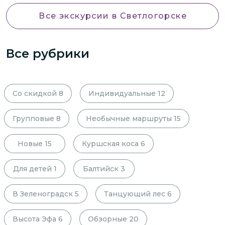
Все экскурсии
в Светлогорске
Все рубрики
Со скидкой
8
Индивидуальные
12
Групповые
8
Необычные маршруты
15
Новые
15
Куршская коса
6
Для детей
1
Балтийск
3
В Зеленоградск
5
Танцующий лес
6
Высота Эфа
6
Обзорные
20