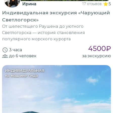
Ирина
17 отзывов
5
Индивидуальная экскурсия «Чарующий
Светлогорск»
От шелестящего Раушена до уютного
Светлогорска — история становления
популярного морского курорта
4500
₽
3 часа
до 6
человек
за экскурсию
ИНДИВИДУАЛЬНАЯ
на машине гида