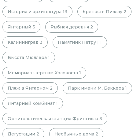
История и архитектура
13
Крепость Пиллау
2
Янтарный
3
Рыбная деревня
2
Калининград
3
Памятник Петру I
1
Высота Мюллера
1
Мемориал жертвам Холокоста
1
Пляж в Янтарном
2
Парк имени М. Беккера
1
Янтарный комбинат
1
Орнитологическая станция Фрингилла
3
Дегустации
2
Необычные дома
2