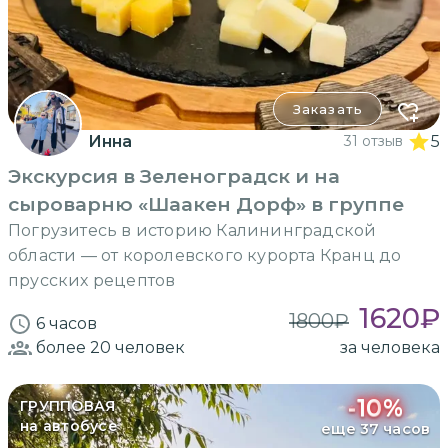
Заказать
Инна
31 отзыв
5
Экскурсия в Зеленоградск и на
сыроварню «Шаакен Дорф» в группе
Погрузитесь в историю Калининградской
области — от королевского курорта Кранц до
прусских рецептов
1620
₽
1800
₽
6 часов
более 20
человек
за человека
-
10
%
ГРУППОВАЯ
на автобусе
еще 37 часов