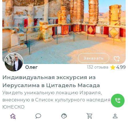
Заказать
Олег
132 отзыва
4.99
Индивидуальная экскурсия из
Иерусалима в Цитадель Масада
Увидеть уникальную локацию Израиля,
внесенную в Список культурного наследия
ЮНЕСКО
720
€
10 часов
до 7
человек
за экскурсию