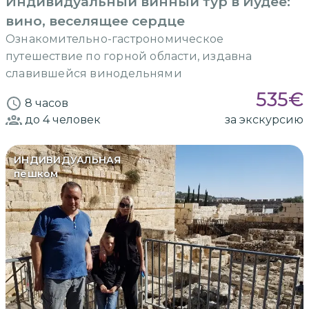
Индивидуальный винный тур в Иудее:
вино, веселящее сердце
Ознакомительно-гастрономическое
путешествие по горной области, издавна
славившейся винодельнями
535
€
8 часов
до 4
человек
за экскурсию
ИНДИВИДУАЛЬНАЯ
пешком