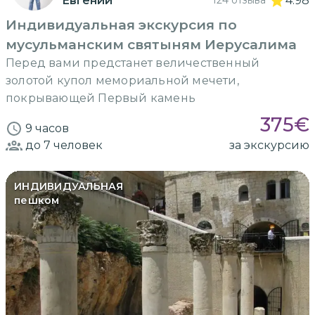
Евгений
124 отзыва
4.98
Индивидуальная экскурсия по
мусульманским святыням Иерусалима
Перед вами предстанет величественный
золотой купол мемориальной мечети,
покрывающей Первый камень
375
€
9 часов
до 7
человек
за экскурсию
ИНДИВИДУАЛЬНАЯ
пешком