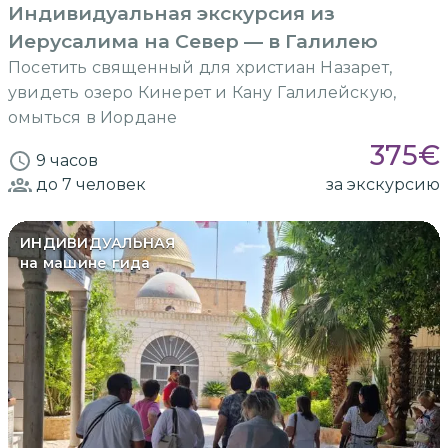
Индивидуальная экскурсия из
Иерусалима на Север — в Галилею
Посетить священный для христиан Назарет,
увидеть озеро Кинерет и Кану Галилейскую,
омыться в Иордане
375
€
9 часов
до 7
человек
за экскурсию
ИНДИВИДУАЛЬНАЯ
на машине гида