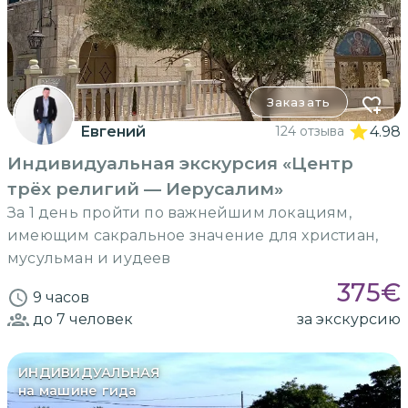
Заказать
Евгений
124 отзыва
4.98
Индивидуальная экскурсия «Центр
трёх религий — Иерусалим»
За 1 день пройти по важнейшим локациям,
имеющим сакральное значение для христиан,
мусульман и иудеев
375
€
9 часов
до 7
человек
за экскурсию
ИНДИВИДУАЛЬНАЯ
на машине гида