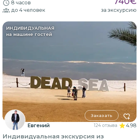
740
€
8 часов
до 4
человек
за экскурсию
ИНДИВИДУАЛЬНАЯ
на машине гостей
Заказать
Евгений
124 отзыва
4.98
Индивидуальная экскурсия из