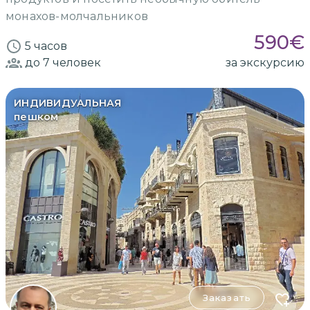
монахов-молчальников
590
€
5 часов
до 7
человек
за экскурсию
ИНДИВИДУАЛЬНАЯ
пешком
Заказать