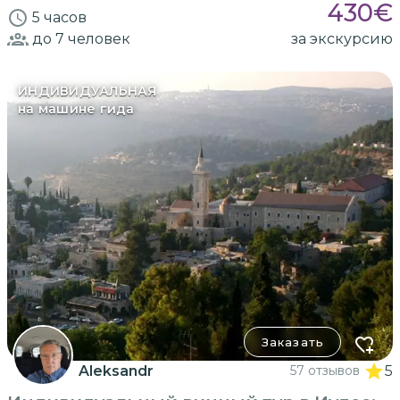
430
€
5 часов
до 7
человек
за экскурсию
ИНДИВИДУАЛЬНАЯ
на машине гида
Заказать
Aleksandr
57 отзывов
5