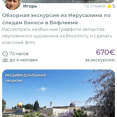
Игорь
112 отзывов
5
Обзорная экскурсия из Иерусалима по
следам Бэнкси в Вифлееме
Рассмотреть необычные граффити авторства
неуловимого художника на блокпосту и сделать
классные фото
670
€
7.5 часов
до 4
человек
за экскурсию
ИНДИВИДУАЛЬНАЯ
пешком