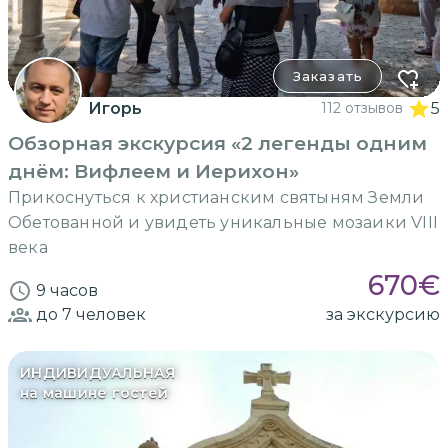
Заказать
Игорь
112 отзывов
5
Обзорная экскурсия «2 легенды одним
днём: Вифлеем и Иерихон»
Прикоснуться к христианским святыням Земли
Обетованной и увидеть уникальные мозаики VIII
века
670
€
9 часов
до 7
человек
за экскурсию
ИНДИВИДУАЛЬНАЯ
на машине гостей