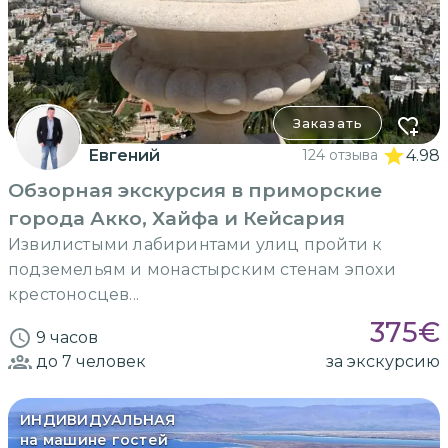
Заказать
Евгений
124 отзыва
4.98
Обзорная экскурсия в приморские
города Акко, Хайфа и Кейсария
Извилистыми лабиринтами улиц пройти к
подземельям и монастырским стенам эпохи
крестоносцев...
375
€
9 часов
до 7
человек
за экскурсию
ИНДИВИДУАЛЬНАЯ
на машине гостей