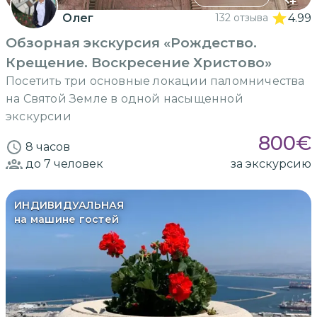
Олег
132 отзыва
4.99
Обзорная экскурсия «Рождество.
Крещение. Воскресение Христово»
Посетить три основные локации паломничества
на Святой Земле в одной насыщенной
экскурсии
800
€
8 часов
до 7
человек
за экскурсию
ИНДИВИДУАЛЬНАЯ
на машине гостей