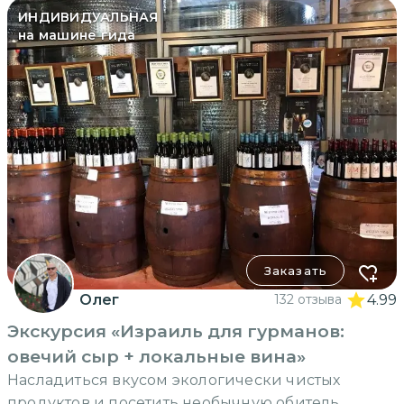
ИНДИВИДУАЛЬНАЯ
на машине гида
Заказать
Олег
132 отзыва
4.99
Экскурсия «Израиль для гурманов:
овечий сыр + локальные вина»
Насладиться вкусом экологически чистых
продуктов и посетить необычную обитель