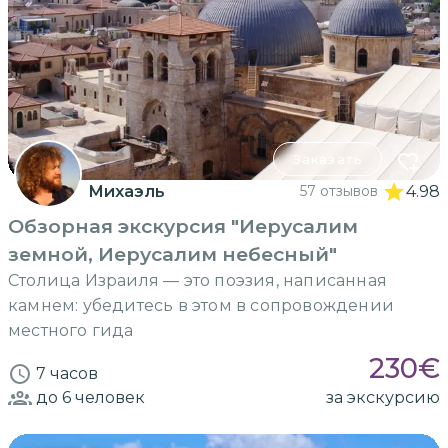
Заказать
Михаэль
57 отзывов
4.98
Обзорная экскурсия "Иерусалим
земной, Иерусалим небесный"
Столица Израиля — это поэзия, написанная
камнем: убедитесь в этом в сопровождении
местного гида
230
€
7 часов
до 6
человек
за экскурсию