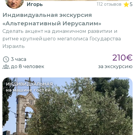
Игорь
112 отзывов
5
Индивидуальная экскурсия
«Альтернативный Иерусалим»
Сделать акцент на динамичном развитии и
ритме крупнейшего мегаполиса Государства
Израиль
210
€
3 часа
до 8
человек
за экскурсию
ИНДИВИДУАЛЬНАЯ
на машине гостей