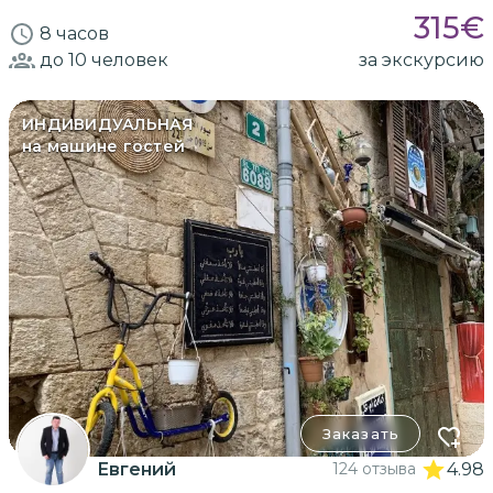
315
€
8 часов
до 10
человек
за экскурсию
ИНДИВИДУАЛЬНАЯ
на машине гостей
Заказать
Евгений
124 отзыва
4.98