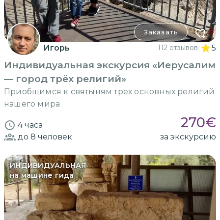
Заказать
Игорь
112 отзывов
5
Индивидуальная экскурсия «Иерусалим
— город трёх религий»
Приобщимся к святыням трех основных религий
нашего мира
270
€
4 часа
до 8
человек
за экскурсию
ИНДИВИДУАЛЬНАЯ
на машине гида