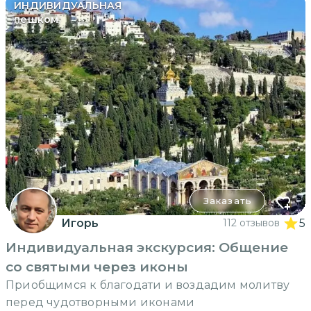
ИНДИВИДУАЛЬНАЯ
пешком
Заказать
Игорь
112 отзывов
5
Индивидуальная экскурсия: Общение
со святыми через иконы
Приобщимся к благодати и воздадим молитву
перед чудотворными иконами