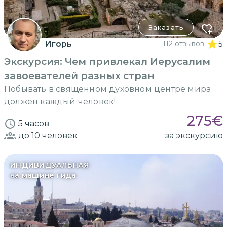
Заказать
Игорь
112 отзывов
5
Экскурсия: Чем привлекал Иерусалим
завоевателей разных стран
Побывать в священном духовном центре мира
должен каждый человек!
275
€
5 часов
до 10
человек
за экскурсию
ИНДИВИДУАЛЬНАЯ
на машине гида