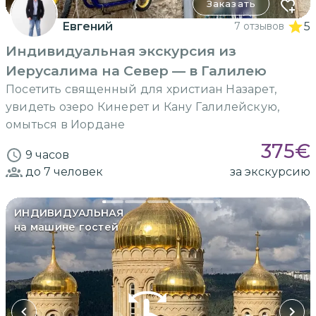
Заказать
Евгений
7 отзывов
5
Индивидуальная экскурсия из
Иерусалима на Север — в Галилею
Посетить священный для христиан Назарет,
увидеть озеро Кинерет и Кану Галилейскую,
омыться в Иордане
375
€
9 часов
до 7
человек
за экскурсию
ИНДИВИДУАЛЬНАЯ
на машине гостей