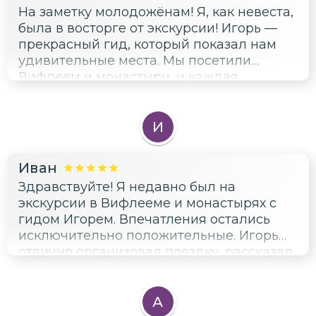
На заметку молодожёнам! Я, как невеста,
была в восторге от экскурсии! Игорь —
прекрасный гид, который показал нам
удивительные места. Мы посетили
Вифлеем и монастыри, и каждая
локация была просто потрясающей.
Особенно впечатлил храм Рождества
Христова со Звездой Рождества и
И
чудотворной иконой Вифлеемской
Божией Матери. Хочу выразить
Иван
благодарность Игорю за его
Здравствуйте! Я недавно был на
профессионализм и внимание к деталям.
экскурсии в Вифлееме и монастырях с
Он разрешил нам задержаться и всё
гидом Игорем. Впечатления остались
рассмотреть, что было очень важно для
исключительно положительные. Игорь
нас. Эта экскурсия оставила
отлично организовал поездку, рассказал
незабываемые впечатления и стала
много интересного о каждом месте,
отличным опытом для нашей пары.
которое мы посетили. Было удобно, что
Рекомендую всем молодожёнам!
всё прошло на машине, и не пришлось
А