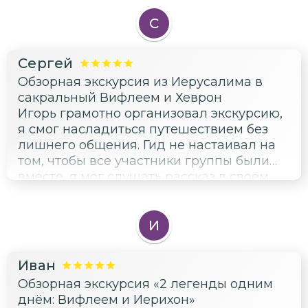
просто посмотреть вокруг, впитывая
атмосферу. Особенно запомнились
С
моменты, когда мы могли просто
посидеть и помолчать, наблюдая за
Сергей
окружающим миром. Это было именно то,
Обзорная экскурсия из Иерусалима в
что мне нужно было сейчас —
сакральный Вифлеем и Хеврон
возможность побыть в тишине и покое. Я
Игорь грамотно организовал экскурсию,
вернулась другим человеком, с новыми
я смог насладиться путешествием без
силами и желанием жить. Спасибо вам за
лишнего общения. Гид не настаивал на
вашу чуткость и понимание!
том, чтобы все участники группы были
вместе, я мог слушать рассказ в своём
ритме и свободно перемещаться. Это
был идеальный формат для меня.
И
Иван
Обзорная экскурсия «2 легенды одним
днём: Вифлеем и Иерихон»