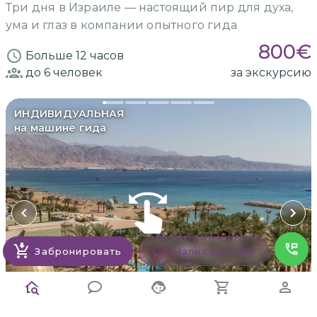
Три дня в Израиле — настоящий пир для духа,
ума и глаз в компании опытного гида
800
€
Больше 12 часов
до 6
человек
за экскурсию
ИНДИВИДУАЛЬНАЯ
на машине гида
Забронировать
Написать гиду
Заказать