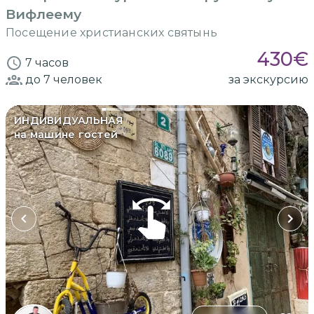
Вифлеему
Посещение христианских святынь
430
€
7 часов
до 7
человек
за экскурсию
ИНДИВИДУАЛЬНАЯ
на машине гостей