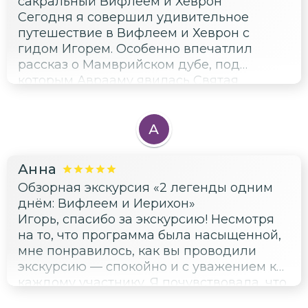
сакральный Вифлеем и Хеврон
Сегодня я совершил удивительное
путешествие в Вифлеем и Хеврон с
гидом Игорем. Особенно впечатлил
рассказ о Мамврийском дубе, под
которым Аврааму явилась Святая
Троица. Это место наполнено такой
глубокой историей и духовной силой, что
я сразу представил, как можно
А
изобразить эту сцену в иллюстрации.
Игорь не просто рассказывал факты, он
Анна
погружал в атмосферу каждого места,
Обзорная экскурсия «2 легенды одним
что делает его экскурсии не просто
днём: Вифлеем и Иерихон»
познавательными, но и
Игорь, спасибо за экскурсию! Несмотря
вдохновляющими. Спасибо за такую
на то, что программа была насыщенной,
насыщенную и атмосферную экскурсию!
мне понравилось, как вы проводили
экскурсию — спокойно и с уважением к
каждому участнику. Я почувствовала, что
могу в любой момент остановиться и