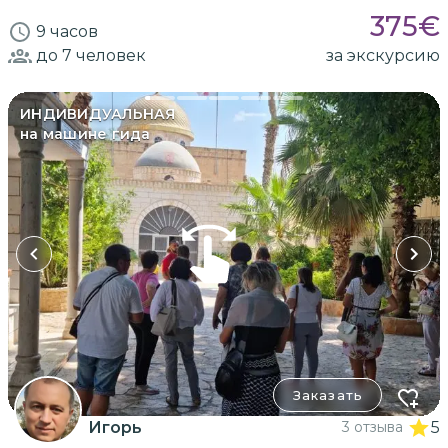
375
€
9 часов
до 7
человек
за экскурсию
ИНДИВИДУАЛЬНАЯ
на машине гида
Заказать
Игорь
3 отзыва
5