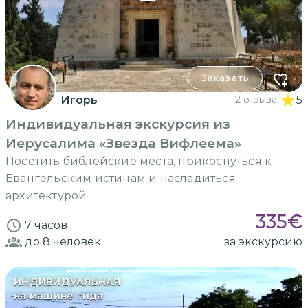
Заказать
Игорь
2 отзыва
5
Индивидуальная экскурсия из
Иерусалима «Звезда Вифлеема»
Посетить библейские места, прикоснуться к
Евангельским истинам и насладиться
архитектурой
335
€
7 часов
до 8
человек
за экскурсию
ИНДИВИДУАЛЬНАЯ
на машине гида