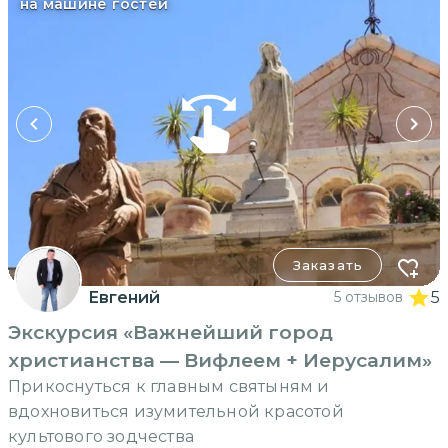
на машине гостей
Заказать
Евгений
5 отзывов
5
Экскурсия «Важнейший город
христианства — Вифлеем + Иерусалим»
Прикоснуться к главным святыням и
вдохновиться изумительной красотой
культового зодчества