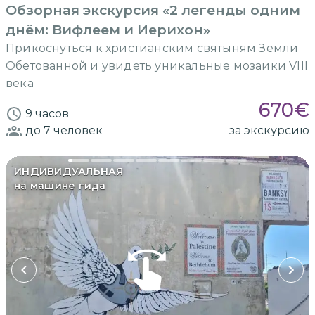
Обзорная экскурсия «2 легенды одним
днём: Вифлеем и Иерихон»
Прикоснуться к христианским святыням Земли
Обетованной и увидеть уникальные мозаики VIII
века
670
€
9 часов
до 7
человек
за экскурсию
ИНДИВИДУАЛЬНАЯ
на машине гида