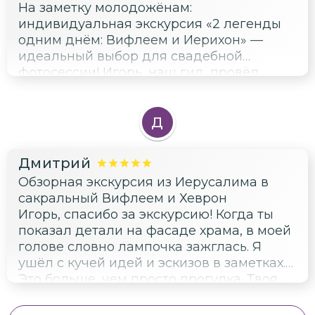
На заметку молодожёнам:
индивидуальная экскурсия «2 легенды
одним днём: Вифлеем и Иерихон» —
идеальный выбор для свадебной
фотосессии! Игорь, наш гид, провёл
обзорную экскурсию, которая оказалась
настоящим приключением. За 9 часов мы
посетили Вифлеем и Иерихон — два
Д
центра Святой земли, овеянные
библейскими легендами. Особенно
Дмитрий
впечатлили храм Рождества Христова и
Обзорная экскурсия из Иерусалима в
Пещера Рождества в Вифлееме. В
сакральный Вифлеем и Хеврон
Иерихоне не оставил равнодушным
Игорь, спасибо за экскурсию! Когда ты
монастырь пророка Елисея и источник
показал детали на фасаде храма, в моей
пророка Елисея. Игорь — профессионал
голове словно лампочка зажглась. Я
своего дела. Он интересно рассказывал
ушёл с кучей идей и эскизов в заметках.
о каждом месте, отвечал на все вопросы
Это больше, чем просто прогулка. Твоя
и давал полезные советы. Отдельно
экскурсия помогла мне преодолеть
хочется отметить его гибкость и
творческий кризис. Теперь я полон