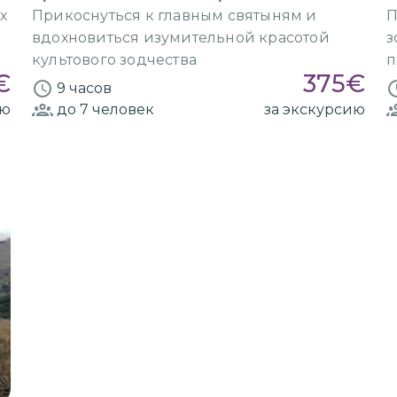
Иерусалим»
х
Прикоснуться к главным святыням и
П
вдохновиться изумительной красотой
з
культового зодчества
п
€
375
€
9 часов
ию
до 7
человек
за экскурсию