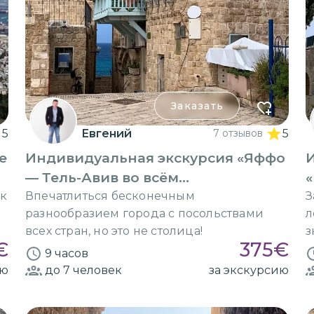
Заказать
5
Евгений
7 отзывов
5
е
Индивидуальная экскурсия «Яффо
— Тель-Авив во всём
«
многообразии»
 к
Впечатлиться бесконечным
З
разнообразием города с посольствами
л
всех стран, но это не столица!
з
€
375
€
и
9 часов
ию
до 7
человек
за экскурсию