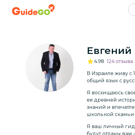
Евгений
4.98
124
отзыва
В Израиле живу с 
общий язык с русс
Я восхищаюсь свое
ее древней истори
знаний и впечатле
школьной скамьи 
Я ваш личный гид.
будут отданы вам 