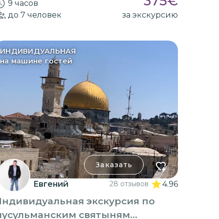
375
€
9 часов
до 7
человек
за экскурсию
ИНДИВИДУАЛЬНАЯ
на машине гостей
Заказать
Евгений
28 отзывов
4.96
Индивидуальная экскурсия по
мусульманским святыням