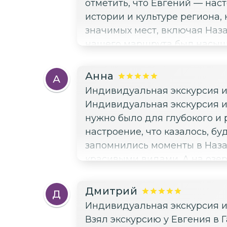
отметить, что Евгений — нас
истории и культуре региона, но и у
значимых мест, включая Наза
нашего маршрута был насыщен инф
экскурсию.
Анна
А
Индивидуальная экскурсия и
Индивидуальная экскурсия и
нужно было для глубокого и романтич
настроение, что казалось, б
запомнились моменты в Назар
красивыми видами. А на озере
понравилось, как гид умело 
насладиться моментом и обще
Дмитрий
Д
что-то новое, но и создать особенные воспоминания. Рек
Индивидуальная экскурсия и
настоящее путешествие вдво
Взял экскурсию у Евгения в 