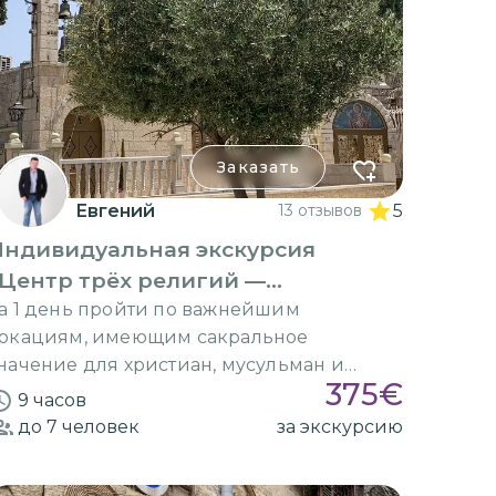
Заказать
Евгений
13 отзывов
5
Индивидуальная экскурсия
Центр трёх религий —
Иерусалим»
а 1 день пройти по важнейшим
окациям, имеющим сакральное
начение для христиан, мусульман и
375
€
удеев
9 часов
до 7
человек
за экскурсию