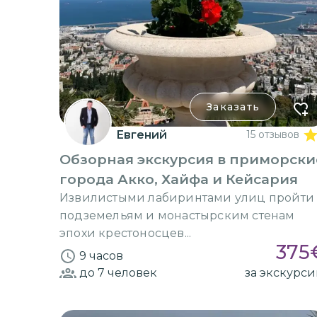
Заказать
Евгений
15 отзывов
Обзорная экскурсия в приморски
города Акко, Хайфа и Кейсария
Извилистыми лабиринтами улиц пройти
подземельям и монастырским стенам
эпохи крестоносцев...
375
9 часов
до 7
человек
за экскурс