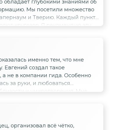
ко обладает глубокими знаниями об
ли множество
 Капернаум и Тверию. Каждый пункт
Я рекомендую эту
казалась именно тем, что мне
ое
, а не в компании гида. Особенно
сь за руки, и любоваться
изости и умиротворения. Мне
сетили, с возможностью просто
 тех, кто хочет не только узнать
ец, организовал всё чётко,