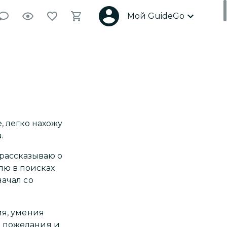
Мой GuideGo
, легко нахожу
а.
 рассказываю о
лю в поисках
начал со
ия, умения
и пожелания и