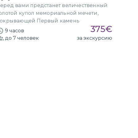
Иерусалима
еред вами предстанет величественный
олотой купол мемориальной мечети,
окрывающей Первый камень
375
€
9 часов
до 7
человек
за экскурсию