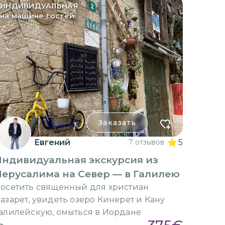
ИНДИВИДУАЛЬНАЯ
на машине гостей
Заказать
Евгений
7 отзывов
5
Индивидуальная экскурсия из
ерусалима на Север — в Галилею
осетить священный для христиан
азарет, увидеть озеро Кинерет и Кану
алилейскую, омыться в Иордане