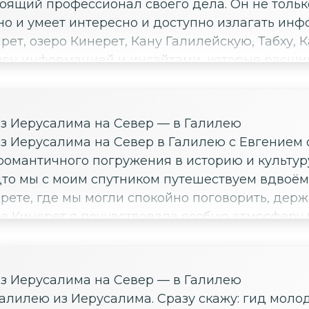
тоящий профессионал своего дела. Он не толь
меет интересно и доступно излагать информацию. Мы посети
рет, озеро Кинерет, Кану Галилейскую, Табху,
ормацией и инсайтами, которые расширяют кругозор. 
з Иерусалима на Север — в Галилею
з Иерусалима на Север в Галилею с Евгением о
ного погружения в историю и культуру. Евгений создал так
удто мы с моим спутником путешествуем вдвоём
ете, где мы могли спокойно поговорить, держа
 Кинерет я почувствовала особую атмосферу бл
сочетает информацию о местах, которые мы по
нием друг с другом. Это идеальный формат для
омендую всем, кто ищет не просто экскурсию, а
з Иерусалима на Север — в Галилею
ём.
Галилею из Иерусалима. Сразу скажу: гид молод