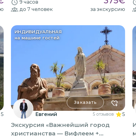
€
375
€
9 часов
ию
до 7
человек
за экскурсию
ИНДИВИДУАЛЬНАЯ
на машине гостей
Заказать
5
Евгений
5 отзывов
5
Экскурсия «Важнейший город
христианства — Вифлеем +