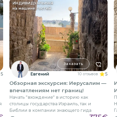
ИНДИВИДУАЛЬНАЯ
на машине гостей
Заказать
5
Евгений
10 отзывов
5
Обзорная экскурсия: Иерусалим —
впечатлениям нет границ!
И
Начать "вхождение" в историю как
П
я
столицы государства Израиль, так и
Н
Библии в компании знающего гида
Г