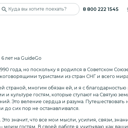
8 800 222 1545
6
лет
на GuideGo
1990 года, но поскольку я родился в Советском Союзе
коговорящими туристами из стран СНГ и всего мир
й страной, многим обязан ей, и я с благодарностью
и и культуре гостям, которые ступают на Святую зем
ний. Это веление сердца и разума.
Путешествовать 
и до сих пор не останавливался.
 Это значит, что все мои мысли, усилия, связи, знан
— моим гостям. В своей работе я учитываю как ваш