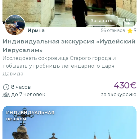
Заказать
Ирина
56 отзывов
5
Индивидуальная экскурсия «Иудейский
Иерусалим»
Исследовать сокровища Старого города и
побывать у гробницы легендарного царя
Давида
430
€
8 часов
до 7
человек
за экскурсию
ИНДИВИДУАЛЬНАЯ
пешком