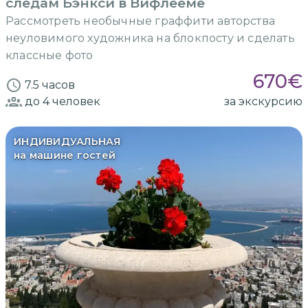
следам Бэнкси в Вифлееме
Рассмотреть необычные граффити авторства
неуловимого художника на блокпосту и сделать
классные фото
670
€
7.5 часов
до 4
человек
за экскурсию
ИНДИВИДУАЛЬНАЯ
на машине гостей