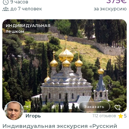
375
€
9 часов
до 7
человек
за экскурсию
ИНДИВИДУАЛЬНАЯ
пешком
Заказать
Игорь
112 отзывов
5
Индивидуальная экскурсия «Русский