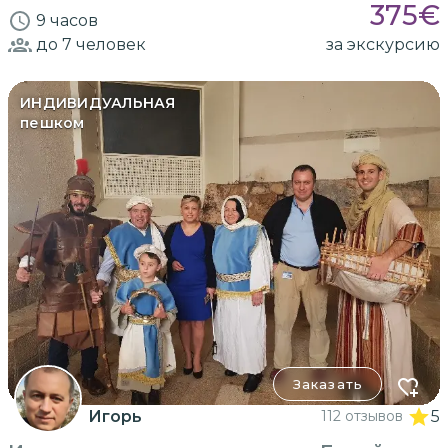
375
€
9 часов
до 7
человек
за экскурсию
ИНДИВИДУАЛЬНАЯ
пешком
Заказать
Игорь
112 отзывов
5