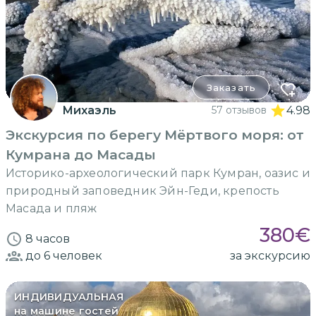
Заказать
Михаэль
57 отзывов
4.98
Экскурсия по берегу Мёртвого моря: от
Кумрана до Масады
Историко-археологический парк Кумран, оазис и
природный заповедник Эйн-Геди, крепость
Масада и пляж
380
€
8 часов
до 6
человек
за экскурсию
ИНДИВИДУАЛЬНАЯ
на машине гостей