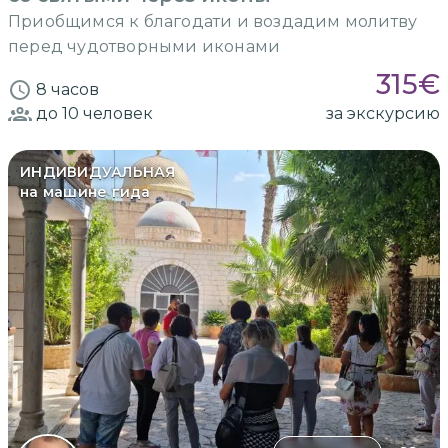
Приобщимся к благодати и воздадим молитву
перед чудотворными иконами
315
€
8 часов
до 10
человек
за экскурсию
ИНДИВИДУАЛЬНАЯ
на машине гида