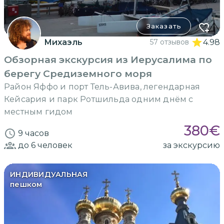
Заказать
Михаэль
57 отзывов
4.98
Обзорная экскурсия из Иерусалима по
берегу Средиземного моря
Район Яффо и порт Тель-Авива, легендарная
Кейсария и парк Ротшильда одним днём с
местным гидом
380
€
9 часов
до 6
человек
за экскурсию
ИНДИВИДУАЛЬНАЯ
пешком