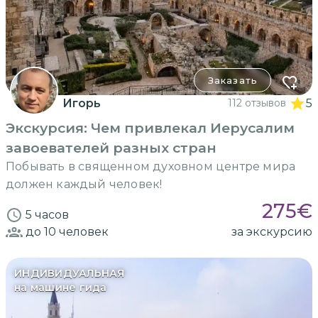
Заказать
Игорь
112 отзывов
5
Экскурсия: Чем привлекал Иерусалим
завоевателей разных стран
Побывать в священном духовном центре мира
должен каждый человек!
275
€
5 часов
до 10
человек
за экскурсию
ИНДИВИДУАЛЬНАЯ
на машине гида