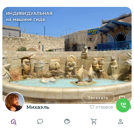
ИНДИВИДУАЛЬНАЯ
на машине гида
Заказать
Михаэль
57 отзывов
4.98
Обзорный тур из Иерусалима по
Израилю на 3 дня
Три дня в Израиле — настоящий пир для духа,