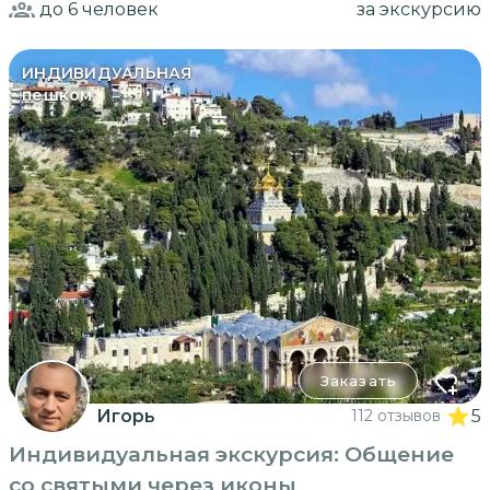
до 6
человек
за экскурсию
ИНДИВИДУАЛЬНАЯ
пешком
Заказать
Игорь
112 отзывов
5
Индивидуальная экскурсия: Общение
со святыми через иконы