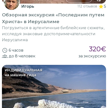
Игорь
112 отзывов
5
Обзорная экскурсия «Последним путем
Христа» в Иерусалиме
Погрузиться в аутентичные библейские сюжеты,
исследуя знаковые достопримечательности
Иерусалима
320
€
6 часов
до 8
человек
за экскурсию
ИНДИВИДУАЛЬНАЯ
на машине гида