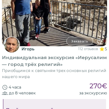
Заказать
Игорь
112 отзывов
5
Индивидуальная экскурсия «Иерусалим
— город трёх религий»
Приобщимся к святыням трех основных религий
нашего мира
270
€
4 часа
до 8
человек
за экскурсию