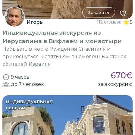
Заказать
Игорь
112 отзывов
5
Индивидуальная экскурсия из
Иерусалима в Вифлеем и монастыри
Побывать в месте Рождения Спасителя и
прикоснуться к святыням в намоленных стенах
обителей Израиля
670
€
9 часов
до 7
человек
за экскурсию
ИНДИВИДУАЛЬНАЯ
пешком