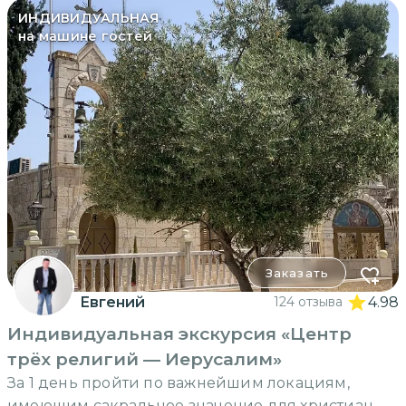
ИНДИВИДУАЛЬНАЯ
на машине гостей
Заказать
Евгений
124 отзыва
4.98
Индивидуальная экскурсия «Центр
трёх религий — Иерусалим»
За 1 день пройти по важнейшим локациям,
имеющим сакральное значение для христиан,