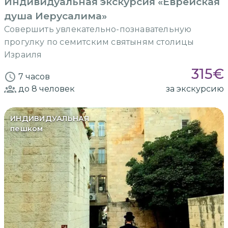
Индивидуальная экскурсия «Еврейская
душа Иерусалима»
Совершить увлекательно-познавательную
прогулку по семитским святыням столицы
Израиля
315
€
7 часов
до 8
человек
за экскурсию
ИНДИВИДУАЛЬНАЯ
пешком