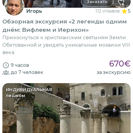
Заказать
Игорь
112 отзывов
5
Обзорная экскурсия «2 легенды одним
днём: Вифлеем и Иерихон»
Прикоснуться к христианским святыням Земли
Обетованной и увидеть уникальные мозаики VIII
века
670
€
9 часов
до 7
человек
за экскурсию
ИНДИВИДУАЛЬНАЯ
пешком