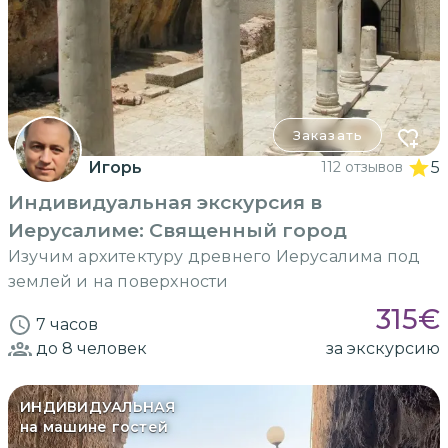
Заказать
Игорь
112 отзывов
5
Индивидуальная экскурсия в
Иерусалиме: Священный город
Изучим архитектуру древнего Иерусалима под
землей и на поверхности
315
€
7 часов
до 8
человек
за экскурсию
ИНДИВИДУАЛЬНАЯ
на машине гостей