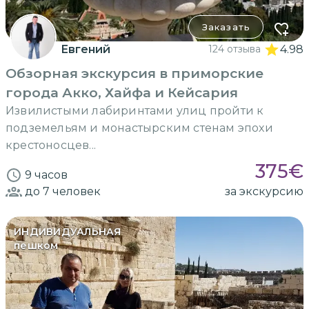
Заказать
Евгений
124 отзыва
4.98
Обзорная экскурсия в приморские
города Акко, Хайфа и Кейсария
Извилистыми лабиринтами улиц пройти к
подземельям и монастырским стенам эпохи
крестоносцев...
375
€
9 часов
до 7
человек
за экскурсию
ИНДИВИДУАЛЬНАЯ
пешком