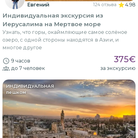
Евгений
124 отзыва
4.98
Индивидуальная экскурсия из
Иерусалима на Мертвое море
Узнать, что горы, окаймляющие самое солёное
озеро, с одной стороны находятся в Азии, и
многое другое
375
€
9 часов
до 7
человек
за экскурсию
ИНДИВИДУАЛЬНАЯ
пешком