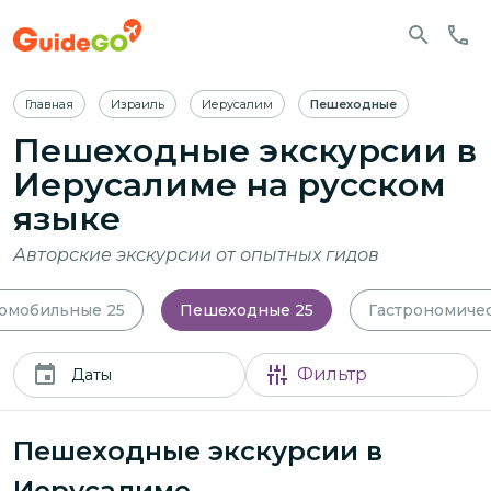
Главная
Израиль
Иерусалим
Пешеходные
Пешеходные экскурсии в
Иерусалиме
на русском
языке
Авторские экскурсии от опытных гидов
омобильные
25
Пешеходные
25
Гастрономиче
Фильтр
Даты
Пешеходные экскурсии в
Иерусалиме