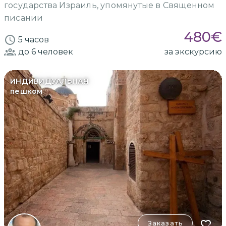
государства Израиль, упомянутые в Священном
писании
480
€
5 часов
до 6
человек
за экскурсию
ИНДИВИДУАЛЬНАЯ
пешком
Заказать