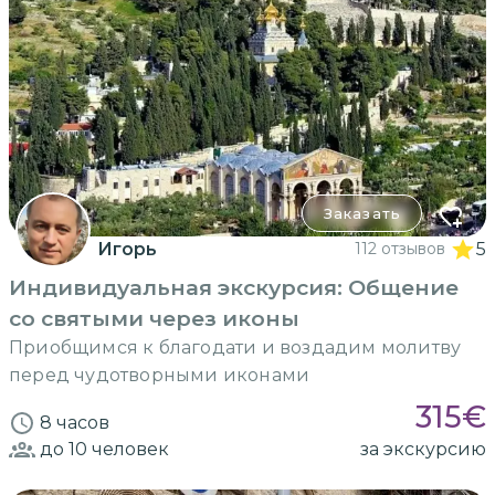
Заказать
Игорь
112 отзывов
5
Индивидуальная экскурсия: Общение
со святыми через иконы
Приобщимся к благодати и воздадим молитву
перед чудотворными иконами
315
€
8 часов
до 10
человек
за экскурсию