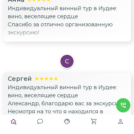
такой программы. Если вы любите
Индивидуальный винный тур в Иудее:
путешествия и новые впечатления —
вино, веселящее сердце
смело рекомендую эту экскурсию.
Спасибо за отлично организованную
Александр — отличный гид, который
экскурсию!
делает путешествие по-настоящему
незабываемым.
С
Сергей
Индивидуальный винный тур в Иудее:
вино, веселящее сердце
Александр, благодарю вас за экскурсию.
Несмотря на то что я находился в
состоянии глубокого внутреннего
кризиса, ваше спокойствие и умение