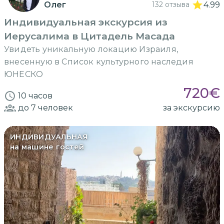
Олег
132 отзыва
4.99
Индивидуальная экскурсия из
Иерусалима в Цитадель Масада
Увидеть уникальную локацию Израиля,
внесенную в Список культурного наследия
ЮНЕСКО
720
€
10 часов
до 7
человек
за экскурсию
ИНДИВИДУАЛЬНАЯ
на машине гостей