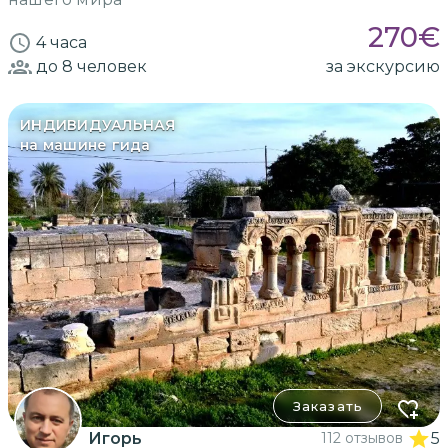
270
€
4 часа
до 8
человек
за экскурсию
ИНДИВИДУАЛЬНАЯ
на машине гида
Заказать
Игорь
112 отзывов
5