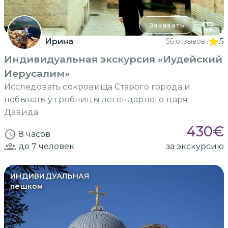
Заказать
Ирина
56 отзывов
5
Индивидуальная экскурсия «Иудейский
Иерусалим»
Исследовать сокровища Старого города и
побывать у гробницы легендарного царя
Давида
430
€
8 часов
до 7
человек
за экскурсию
ИНДИВИДУАЛЬНАЯ
пешком