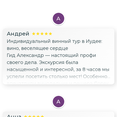
А
Андрей
Индивидуальный винный тур в Иудее:
вино, веселящее сердце
Гид Александр — настоящий профи
своего дела. Экскурсия была
насыщенной и интересной, за 8 часов мы
успели посетить столько мест! Особенно
впечатлили винодельни и пещера Сорек.
Конечно, стоит учитывать, что дегустации
и вход на территории
А
достопримечательностей оплачиваются
отдельно, но это вполне логично для
Анна