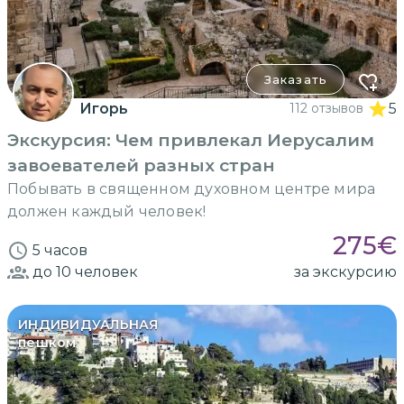
Заказать
Игорь
112 отзывов
5
Экскурсия: Чем привлекал Иерусалим
завоевателей разных стран
Побывать в священном духовном центре мира
должен каждый человек!
275
€
5 часов
до 10
человек
за экскурсию
ИНДИВИДУАЛЬНАЯ
пешком