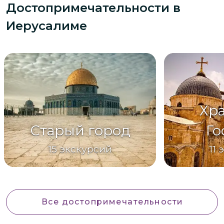
Достопримечательности
в
Иерусалиме
Хра
Старый город
Го
15
экскурсий
11
Все достопримечательности