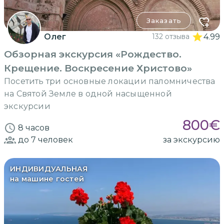
Заказать
Олег
132 отзыва
4.99
Обзорная экскурсия «Рождество.
Крещение. Воскресение Христово»
Посетить три основные локации паломничества
на Святой Земле в одной насыщенной
экскурсии
800
€
8 часов
до 7
человек
за экскурсию
ИНДИВИДУАЛЬНАЯ
на машине гостей