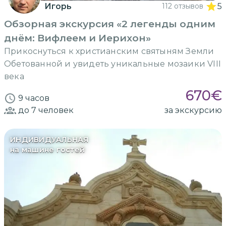
Игорь
112 отзывов
5
Обзорная экскурсия «2 легенды одним
днём: Вифлеем и Иерихон»
Прикоснуться к христианским святыням Земли
Обетованной и увидеть уникальные мозаики VIII
века
670
€
9 часов
до 7
человек
за экскурсию
ИНДИВИДУАЛЬНАЯ
на машине гостей