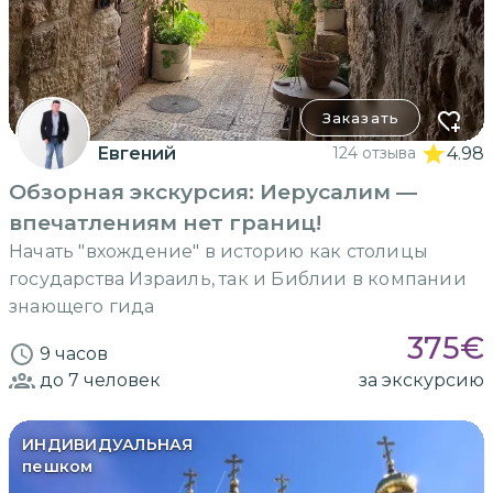
Заказать
Евгений
124 отзыва
4.98
Обзорная экскурсия: Иерусалим —
впечатлениям нет границ!
Начать "вхождение" в историю как столицы
государства Израиль, так и Библии в компании
знающего гида
375
€
9 часов
до 7
человек
за экскурсию
ИНДИВИДУАЛЬНАЯ
пешком