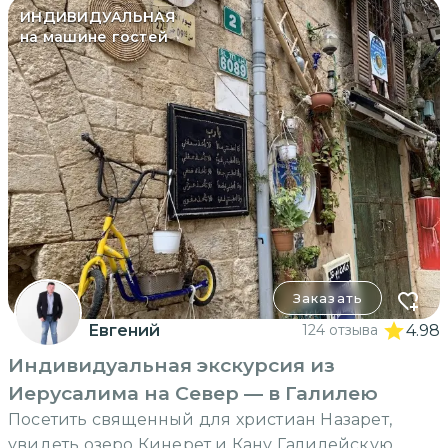
ИНДИВИДУАЛЬНАЯ
на машине гостей
Заказать
Евгений
124 отзыва
4.98
Индивидуальная экскурсия из
Иерусалима на Север — в Галилею
Посетить священный для христиан Назарет,
увидеть озеро Кинерет и Кану Галилейскую,