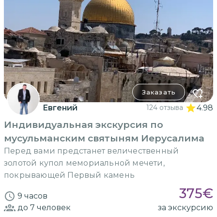
Заказать
Евгений
124 отзыва
4.98
Индивидуальная экскурсия по
мусульманским святыням Иерусалима
Перед вами предстанет величественный
золотой купол мемориальной мечети,
покрывающей Первый камень
375
€
9 часов
до 7
человек
за экскурсию