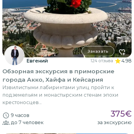
Заказать
Евгений
124 отзыва
4.98
Обзорная экскурсия в приморские
города Акко, Хайфа и Кейсария
Извилистыми лабиринтами улиц пройти к
подземельям и монастырским стенам эпохи
крестоносцев...
375
€
9 часов
до 7
человек
за экскурсию