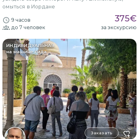
омыться в Иордане
375
€
9 часов
до 7
человек
за экскурсию
ИНДИВИДУАЛЬНАЯ
на машине гида
Заказать