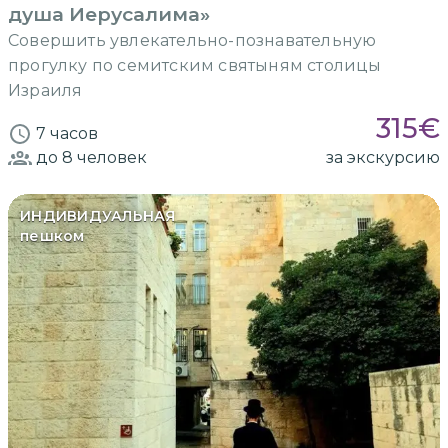
душа Иерусалима»
Совершить увлекательно-познавательную
прогулку по семитским святыням столицы
Израиля
315
€
7 часов
до 8
человек
за экскурсию
ИНДИВИДУАЛЬНАЯ
пешком