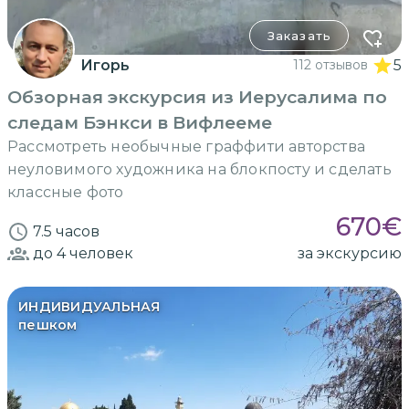
Заказать
Игорь
112 отзывов
5
Обзорная экскурсия из Иерусалима по
следам Бэнкси в Вифлееме
Рассмотреть необычные граффити авторства
неуловимого художника на блокпосту и сделать
классные фото
670
€
7.5 часов
до 4
человек
за экскурсию
ИНДИВИДУАЛЬНАЯ
пешком