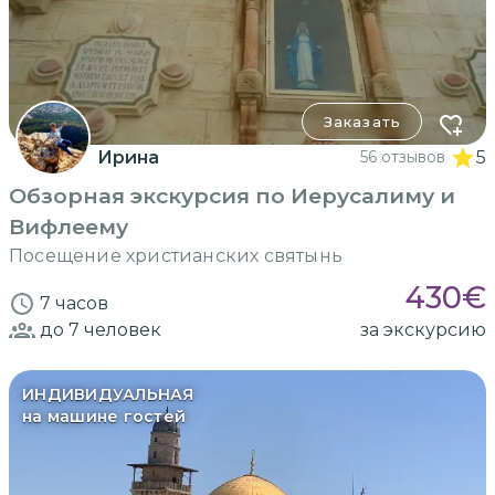
Заказать
Ирина
56 отзывов
5
Обзорная экскурсия по Иерусалиму и
Вифлеему
Посещение христианских святынь
430
€
7 часов
до 7
человек
за экскурсию
ИНДИВИДУАЛЬНАЯ
на машине гостей