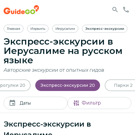
Главная
Израиль
Иерусалим
Экспресс-экскурсии
Экспресс-экскурсии в
Иерусалиме
на русском
языке
Авторские экскурсии от опытных гидов
рогулки
20
Экспресс-экскурсии
20
Парки
2
Фильтр
Даты
Экспресс-экскурсии в
Иерусалиме