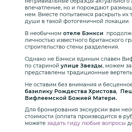
нетривиальные образцы актуального 
впечатление, но и порождают размыш
нем. Вместе попытаемся раскрыть их 
души в такой фотогеничной локации.
В необычном
отеле Бэнкси
продолж
личностью
известного британского г
строительство стены разделения.
Однако не Бэнкси единым славен Ви
по стариной
улице Звезды
, можем з
представлены традиционные вертепы 
Не оставим без внимания и бесценно
базилику Рождества Христова
,
Пещ
Вифлеемской Божией Матери.
Для бронирования экскурсии вам нео
стоимости
(оплата производится в ру
можете
задать гиду любые вопросы
д