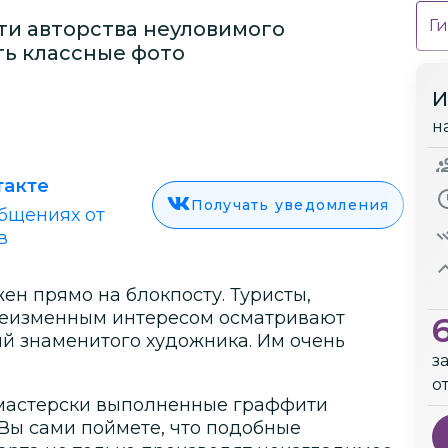
Ги
и авторства неуловимого
ть классные фото
И
н
такте
Получать уведомления
бщениях от
в
н прямо на блокпосту. Туристы,
 неизменным интересом осматривают
ий знаменитого художника. Им очень
з
!
о
 мастерски выполненные граффити
Вы сами поймете, что подобные