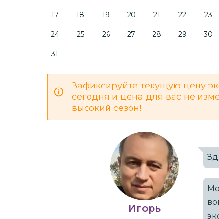
17
18
19
20
21
22
23
24
25
26
27
28
29
30
31
Зафиксируйте текущую цену эк
сегодня и цена для вас не изм
высокий сезон!
Зд
Мо
во
Игорь
эк