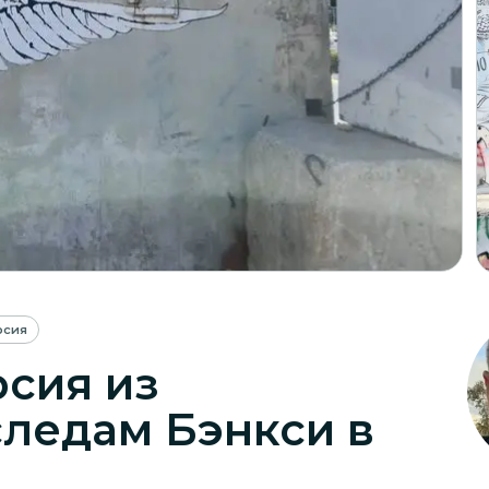
рсия
рсия из
следам Бэнкси в