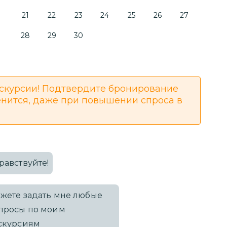
21
22
23
24
25
26
27
28
29
30
скурсии! Подтвердите бронирование
енится, даже при повышении спроса в
равствуйте!
жете задать мне любые
просы по моим
скурсиям