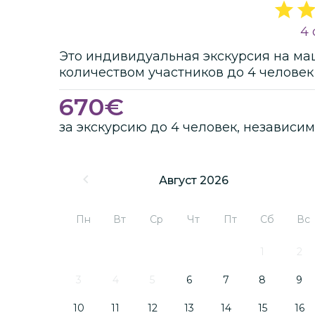
4 
Это
индивидуальная
экскурсия
на ма
количеством участников
до
4 человек
670
€
за экскурсию до 4 человек, независим
Август 2026
Пн
Вт
Ср
Чт
Пт
Сб
Вс
1
2
3
4
5
6
7
8
9
10
11
12
13
14
15
16