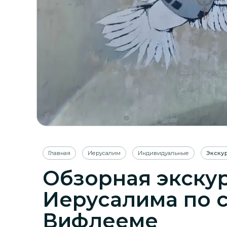
Главная
Иерусалим
Индивидуальные
Экску
Обзорная экску
Иерусалима по 
Вифлееме