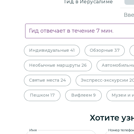
Гид
в Иерусалиме
Гид отвечает в течение
7
мин.
Индивидуальные
41
Обзорные
37
Необычные маршруты
26
Автомобильн
Святые места
24
Экспресс-экскурсии
2
Пешком
17
Вифлеем
9
Музеи и 
Хотите уз
Имя
Номер телефо