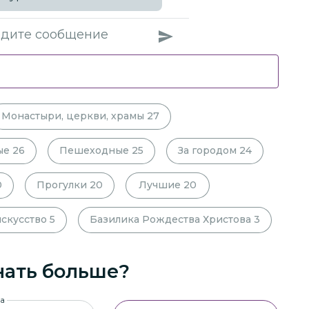
Монастыри, церкви, храмы
27
ые
26
Пешеходные
25
За городом
24
0
Прогулки
20
Лучшие
20
искусство
5
Базилика Рождества Христова
3
нать больше?
на