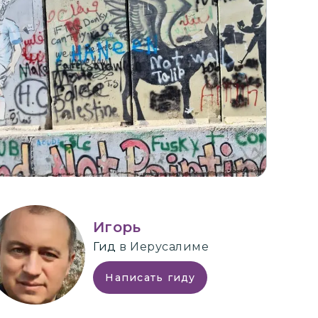
+
5
Игорь
Гид
в Иерусалиме
Написать гиду