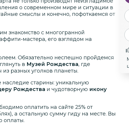
арта не только производят неизгладимое
ления о современном мире и ситуации в
тайные смыслы и конечно, пофоткаемся от
им знакомство с многогранной
раффити-мастера, его взглядом на
флеем. Обязательно неспешно пройдемся
аглянуть в
Музей Рождества
, где
из разных уголков планеты.
е наследие старины: уникальную
еру Рождества
и чудотворную
икону
бходимо оплатить на сайте
25
% от
блях)
, а остальную сумму гиду на месте.
Вы
о оплаты.