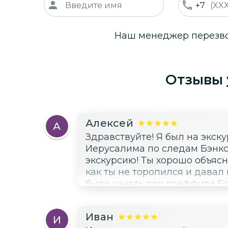
+7
Наш менеджер перезвон
Отзывы 
Алексей
А
Здравствуйте! Я был на экскурсии «Обзорная экскурсия из
Иерусалима по следам Бэнкси
экскурсию! Ты хорошо объясн
как ты не торопился и давал
было узнать про граффити Бэнкси и их смыс
Игорь! Рекомендую всем, кто
творчестве Бэнкси.
Иван
И