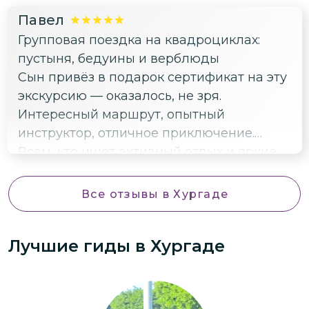
поблагодарить за терпение к нам,
Павел
фотографирующим — никто не подгонял,
Групповая поездка на квадроциклах:
хотя народу было много. Рекомендую
пустыня, бедуины и верблюды
всем любителям активного отдыха и
Сын привёз в подарок сертификат на эту
красивых видов!
экскурсию — оказалось, не зря.
Интересный маршрут, опытный
инструктор, отличное приключение.
Всем, кто ищет активный отдых и яркие
эмоции, рекомендую.
Все отзывы
в Хургаде
Лучшие гиды
в Хургаде