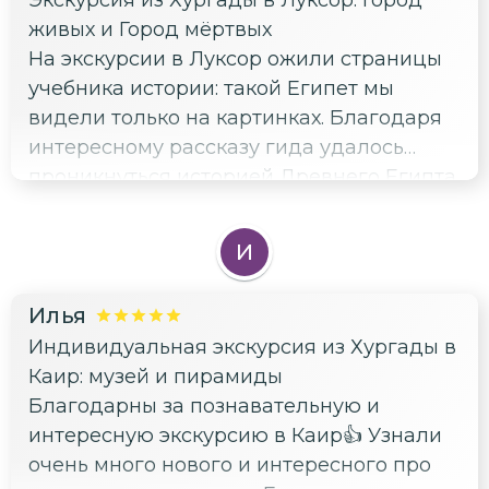
Экскурсия из Хургады в Луксор: Город
живых и Город мёртвых
На экскурсии в Луксор ожили страницы
учебника истории: такой Египет мы
видели только на картинках. Благодаря
интересному рассказу гида удалось
проникнуться историей Древнего Египта
и увидеть важные локации. Спасибо за
увлекательную экскурсию 🙏
И
Илья
Индивидуальная экскурсия из Хургады в
Каир: музей и пирамиды
Благодарны за познавательную и
интересную экскурсию в Каир👍 Узнали
очень много нового и интересного про