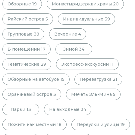
Обзорные
19
Монастыри,церкви,храмы
20
Райский остров
5
Индивидуальные
39
Групповые
38
Вечерние
4
В помещении
17
Зимой
34
Тематические
29
Экспресс-экскурсии
11
Обзорные на автобусе
15
Перезагрузка
21
Оранжевый остров
3
Мечеть Эль-Мина
5
Парки
13
На выходные
34
Пожить как местный
18
Переулки и улицы
19