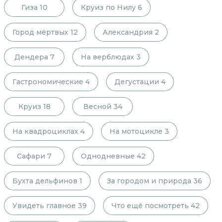
Гиза
10
Круиз по Нилу
6
Город мёртвых
12
Александрия
2
Дендера
7
На верблюдах
3
Гастрономические
4
Дегустации
4
Круиз
18
Весной
34
На квадроциклах
4
На мотоцикле
3
Сафари
7
Однодневные
42
Бухта дельфинов
1
За городом и природа
36
Увидеть главное
39
Что ещё посмотреть
42