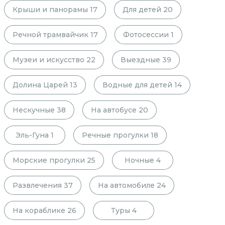
Крыши и панорамы
17
Для детей
20
Речной трамвайчик
17
Фотосессии
1
Музеи и искусство
22
Выездные
39
Долина Царей
13
Водные для детей
14
Нескучные
38
На автобусе
20
Эль-Гуна
1
Речные прогулки
18
Морские прогулки
25
Ночные
4
Развлечения
37
На автомобиле
24
На кораблике
26
Туры
4