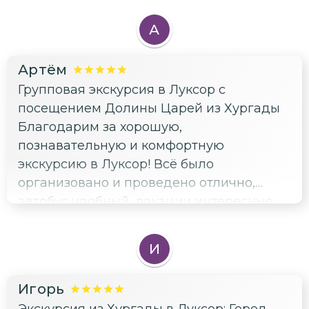
А
Артём
Групповая экскурсия в Луксор с
посещением Долины Царей из Хургады
Благодарим за хорошую,
познавательную и комфортную
экскурсию в Луксор! Всё было
организовано и проведено отлично,
автобус удобный, локации интересные.
Узнали от гида много интересных фактов
по теме и в целом для расширения
И
кругозора. Всем советуем съездить в
Луксор - стóящая тема ✌️
Игорь