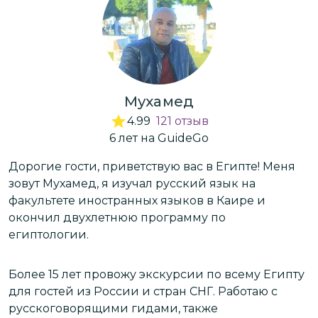
Мухамед
4.99
121
отзыв
6
лет
на GuideGo
ю
Дорогие гости, приветствую вас в Египте! Меня
В
зовут Мухамед, я изучал русский язык на
я
факультете иностранных языков в Каире и
окончил двухлетнюю программу по
Е
египтологии.
Е
э
Более 15 лет провожу экскурсии по всему Египту
в
для гостей из России и стран СНГ. Работаю с
о
русскоговорящими гидами, также