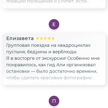
локации посещения и Египет, если
будете отдыхать в Хургаде, стоит поехать
- хорошая программа👍 👍 👍 👍
Е
Елизавета
Групповая поездка на квадроциклах:
пустыня, бедуины и верблюды
Я в восторге от экскурсии! Особенно мне
понравилось, как гид Али организовал
остановки — было достаточно времени,
чтобы сделать красивые фотографии
пустынных пейзажей и бедуинской
деревни. Свет был идеальный для
снимков, и я даже успела поймать
П
закатные кадры. Отдельно хочу