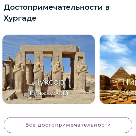
Достопримечательности
в
Хургаде
Луксор
Пи
18
экскурсий
15
Все достопримечательности