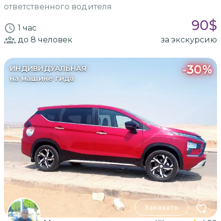
ответственного водителя
90
$
1 час
до 8
человек
за экскурсию
-
30
%
ИНДИВИДУАЛЬНАЯ
на машине гида
Заказать