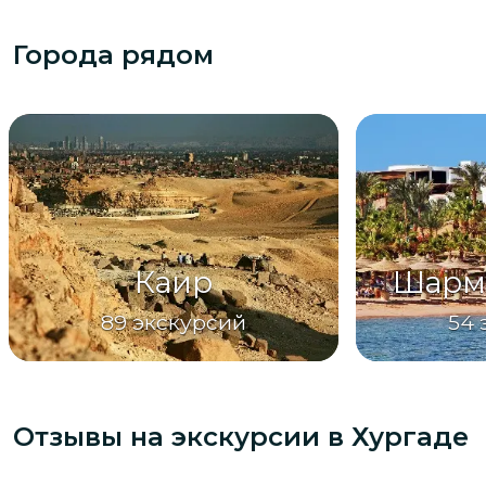
Города рядом
Каир
Шарм
89
экскурсий
54
Отзывы на экскурсии
в Хургаде