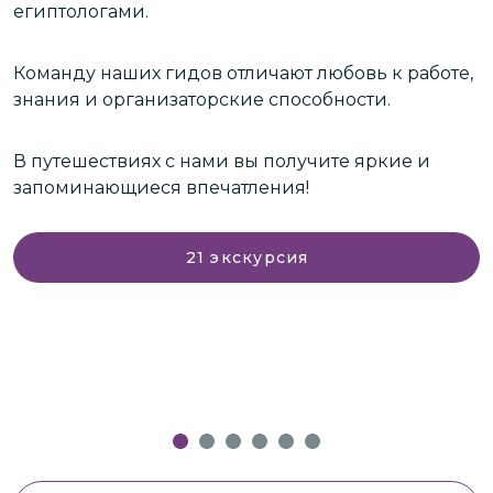
египтологами.
М
н
Команду наших гидов отличают любовь к работе,
п
знания и организаторские способности.
О
В путешествиях с нами вы получите яркие и
о
запоминающиеся впечатления!
ваши
л
21
экскурсия