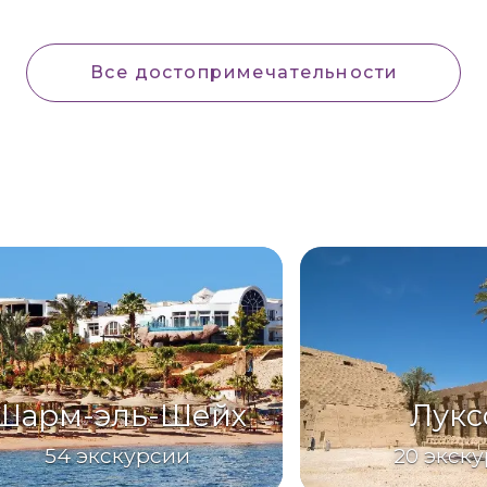
Все достопримечательности
Шарм-эль-Шейх
Лукс
54
экскурсии
20
экску