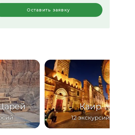
Оставить заявку
Царей
Каир
рсий
12
экскурсий