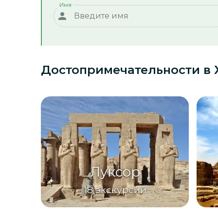
Имя
Достопримечательности
в 
Луксор
18
экскурсий