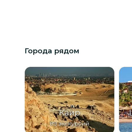
Города рядом
Каир
89
экскурсий