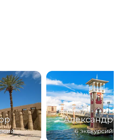
ор
Александрия
рсий
6
экскурсий