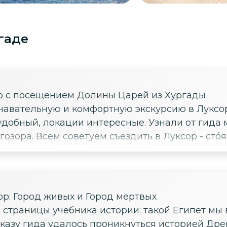
гаде
ор с посещением Долины Царей из Хургады
навательную и комфортную экскурсию в Луксор
удобный, локации интересные. Узнали от гида 
озора. Всем советуем съездить в Луксор - стóя
ор: Город живых и Город мёртвых
 страницы учебника истории: такой Египет мы 
казу гида удалось проникнуться историей Дре