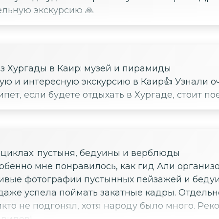
ельную экскурсию 🙏
з Хургады в Каир: музей и пирамиды
ую и интересную экскурсию в Каир👍 Узнали оч
ет, если будете отдыхать в Хургаде, стоит пое
оциклах: пустыня, бедуины и верблюды
Особенно мне понравилось, как гид Али органи
сивые фотографии пустынных пейзажей и бедуи
даже успела поймать закатные кадры. Отдельн
то не подгонял, хотя народу было много. Ре