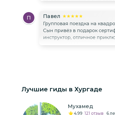
активного отдыха и красивых
Павел
П
Групповая поездка на квадр
Сын привёз в подарок сертиф
инструктор, отличное приклю
Лучшие гиды
в Хургаде
Мухамед
4.99
121
отзыв
6
ле