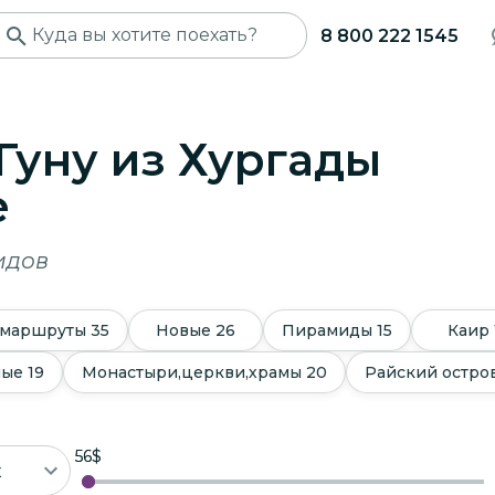
8 800 222 1545
Гуну из Хургады
е
идов
 маршруты
35
Новые
26
Пирамиды
15
Каир
ные
19
Монастыри,церкви,храмы
20
Райский остро
56
56
$
$