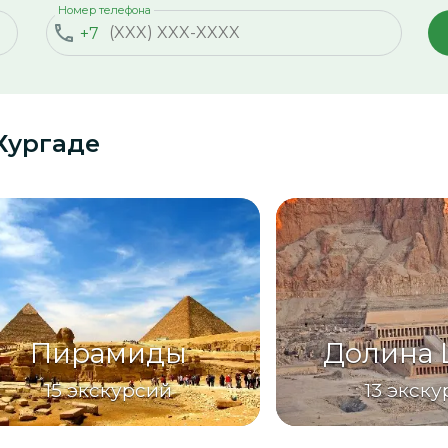
Номер телефона
+7
Хургаде
Пирамиды
Долина 
15
экскурсий
13
экску