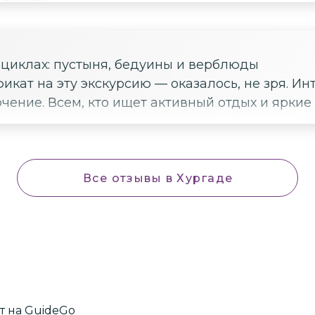
 видов!
оциклах: пустыня, бедуины и верблюды
икат на эту экскурсию — оказалось, не зря. 
чение. Всем, кто ищет активный отдых и яркие
Все отзывы
в Хургаде
т
на GuideGo