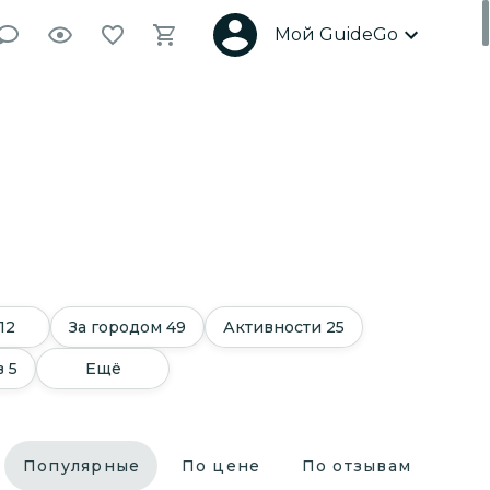
Мой GuideGo
12
За городом
49
Активности
25
в
5
Ещё
Популярные
По цене
По отзывам