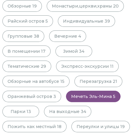
Обзорные
19
Монастыри,церкви,храмы
20
Райский остров
5
Индивидуальные
39
Групповые
38
Вечерние
4
В помещении
17
Зимой
34
Тематические
29
Экспресс-экскурсии
11
Обзорные на автобусе
15
Перезагрузка
21
Оранжевый остров
3
Мечеть Эль-Мина
5
Парки
13
На выходные
34
Пожить как местный
18
Переулки и улицы
19