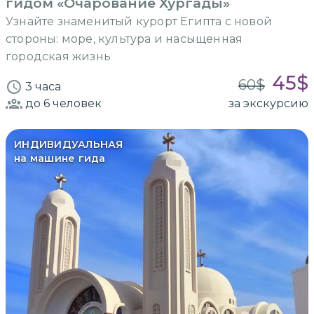
гидом «Очарование Хургады»
Узнайте знаменитый курорт Египта с новой
стороны: море, культура и насыщенная
городская жизнь
45
$
60
$
3 часа
до 6
человек
за экскурсию
ИНДИВИДУАЛЬНАЯ
на машине гида