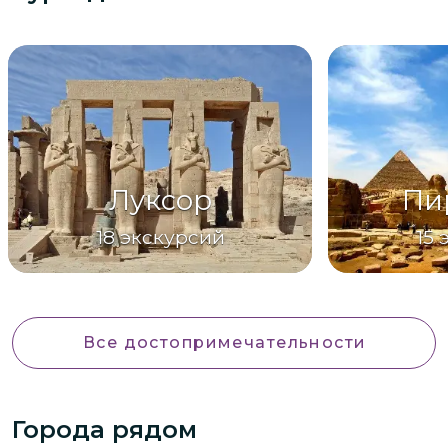
Луксор
Пи
18
экскурсий
15
Все достопримечательности
Города рядом