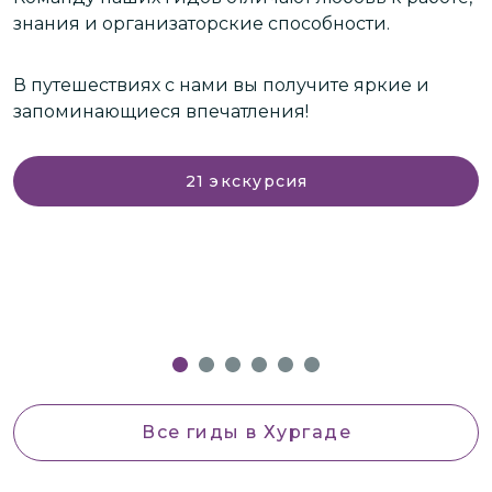
знания и организаторские способности.
О
В путешествиях с нами вы получите яркие и
о
запоминающиеся впечатления!
ваши
л
21
экскурсия
Все гиды
в Хургаде