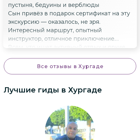
пустыня, бедуины и верблюды
всем любителям активного отдыха и
Сын привёз в подарок сертификат на эту
красивых видов!
экскурсию — оказалось, не зря.
Интересный маршрут, опытный
инструктор, отличное приключение.
Всем, кто ищет активный отдых и яркие
эмоции, рекомендую.
Все отзывы
в Хургаде
Лучшие гиды
в Хургаде