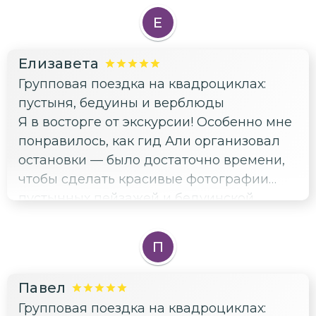
Е
Елизавета
Групповая поездка на квадроциклах:
пустыня, бедуины и верблюды
Я в восторге от экскурсии! Особенно мне
понравилось, как гид Али организовал
остановки — было достаточно времени,
чтобы сделать красивые фотографии
пустынных пейзажей и бедуинской
деревни. Свет был идеальный для
снимков, и я даже успела поймать
П
закатные кадры. Отдельно хочу
поблагодарить за терпение к нам,
Павел
фотографирующим — никто не подгонял,
Групповая поездка на квадроциклах:
хотя народу было много. Рекомендую