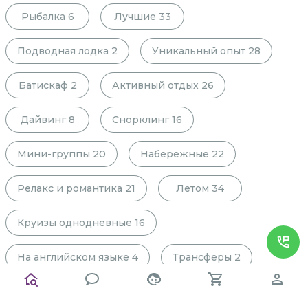
Рыбалка
6
Лучшие
33
Подводная лодка
2
Уникальный опыт
28
Батискаф
2
Активный отдых
26
Дайвинг
8
Снорклинг
16
Мини-группы
20
Набережные
22
Релакс и романтика
21
Летом
34
Круизы однодневные
16
На английском языке
4
Трансферы
2
История и архитектура
38