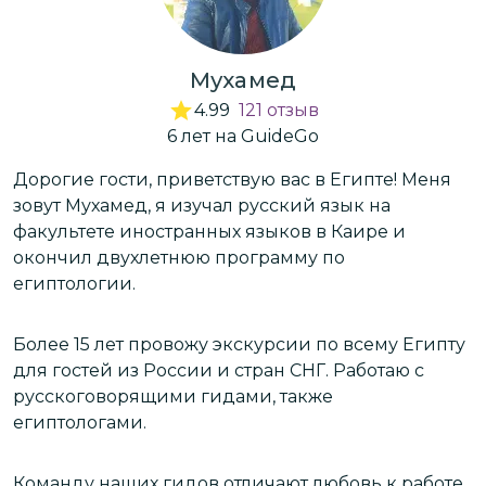
Мухамед
4.99
121
отзыв
6
лет
на GuideGo
ю
Дорогие гости, приветствую вас в Египте! Меня
В
зовут Мухамед, я изучал русский язык на
я
факультете иностранных языков в Каире и
окончил двухлетнюю программу по
Е
египтологии.
Е
э
Более 15 лет провожу экскурсии по всему Египту
в
для гостей из России и стран СНГ. Работаю с
о
русскоговорящими гидами, также
египтологами.
М
н
Команду наших гидов отличают любовь к работе,
п