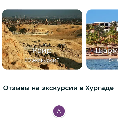
Каир
Шарм
89
экскурсий
54
Отзывы на экскурсии
в Хургаде
А