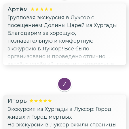
Артём
Групповая экскурсия в Луксор с
посещением Долины Царей из Хургады
Благодарим за хорошую,
познавательную и комфортную
экскурсию в Луксор! Всё было
организовано и проведено отлично,
автобус удобный, локации интересные.
Узнали от гида много интересных фактов
по теме и в целом для расширения
И
кругозора. Всем советуем съездить в
Луксор - стóящая тема ✌️
Игорь
Экскурсия из Хургады в Луксор: Город
живых и Город мёртвых
На экскурсии в Луксор ожили страницы