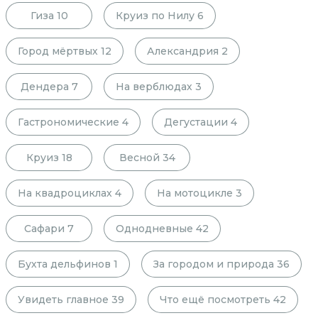
Гиза
10
Круиз по Нилу
6
Город мёртвых
12
Александрия
2
Дендера
7
На верблюдах
3
Гастрономические
4
Дегустации
4
Круиз
18
Весной
34
На квадроциклах
4
На мотоцикле
3
Сафари
7
Однодневные
42
Бухта дельфинов
1
За городом и природа
36
Увидеть главное
39
Что ещё посмотреть
42