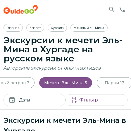
Главная
Египет
Хургада
Мечеть Эль-Мина
Экскурсии к мечети Эль-
Мина в Хургаде
на
русском языке
Авторские экскурсии от опытных гидов
вый остров
3
Мечеть Эль-Мина
5
Парки
13
Фильтр
Даты
Экскурсии к мечети Эль-Мина в
Хургаде