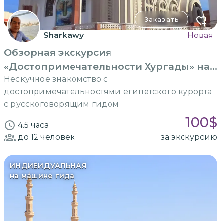
Заказать
Sharkawy
Новая
Обзорная экскурсия
«Достопримечательности Хургады» на
машине
Нескучное знакомство с
достопримечательностями египетского курорта
с русскоговорящим гидом
100
$
4.5 часа
до 12
человек
за экскурсию
ИНДИВИДУАЛЬНАЯ
на машине гида