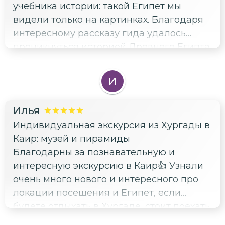
учебника истории: такой Египет мы
видели только на картинках. Благодаря
интересному рассказу гида удалось
проникнуться историей Древнего Египта
и увидеть важные локации. Спасибо за
увлекательную экскурсию 🙏
И
Илья
Индивидуальная экскурсия из Хургады в
Каир: музей и пирамиды
Благодарны за познавательную и
интересную экскурсию в Каир👍 Узнали
очень много нового и интересного про
локации посещения и Египет, если
будете отдыхать в Хургаде, стоит поехать
- хорошая программа👍 👍 👍 👍