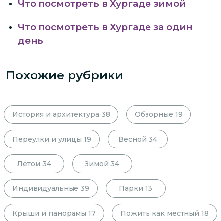
Что посмотреть в Хургаде зимой
Что посмотреть в Хургаде за один
день
Похожие рубрики
История и архитектура
38
Обзорные
19
Переулки и улицы
19
Весной
34
Летом
34
Зимой
34
Индивидуальные
39
Парки
13
Крыши и панорамы
17
Пожить как местный
18