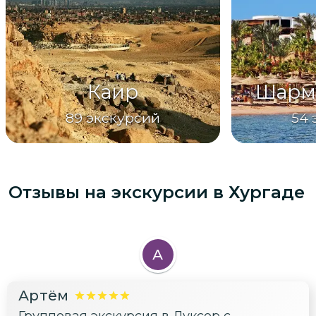
Каир
Шарм
89
экскурсий
54
Отзывы на экскурсии
в Хургаде
А
Артём