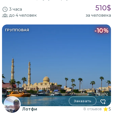
510
$
3 часа
до 4
человек
за человека
-
10
%
ГРУППОВАЯ
Заказать
Лотфи
8 отзывов
5