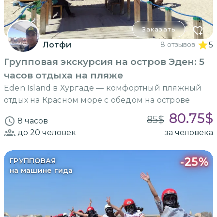
Заказать
Лотфи
8 отзывов
5
Групповая экскурсия на остров Эден: 5
часов отдыха на пляже
Eden Island в Хургаде — комфортный пляжный
отдых на Красном море с обедом на острове
80.75
$
85
$
8 часов
до 20
человек
за человека
-
25
%
ГРУППОВАЯ
на машине гида