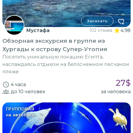
Заказать
Мустафа
102 отзыва
4.98
Обзорная экскурсия в группе из
Хургады к острову Супер-Утопия
Посетить уникальную локацию Египта,
наслаждаясь отдыхом на белоснежном песчаном
пляже
27
$
4 часа
до 10
человек
за человека
ГРУППОВАЯ
на автобусе