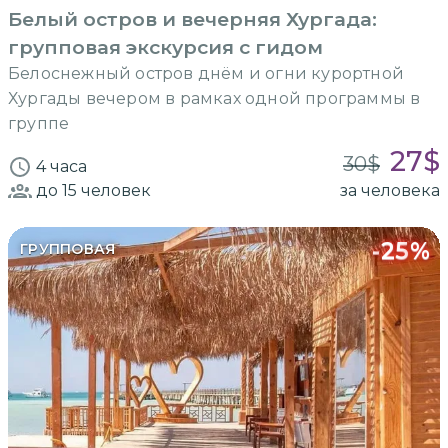
Белый остров и вечерняя Хургада:
групповая экскурсия с гидом
Белоснежный остров днём и огни курортной
Хургады вечером в рамках одной программы в
группе
27
$
30
$
4 часа
до 15
человек
за человека
-
25
%
ГРУППОВАЯ