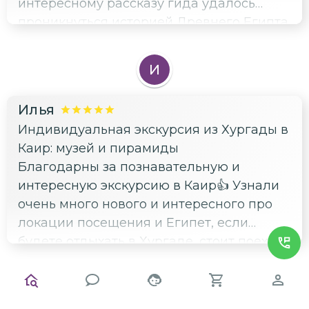
интересному рассказу гида удалось
проникнуться историей Древнего Египта
и увидеть важные локации. Спасибо за
увлекательную экскурсию 🙏
И
Илья
Индивидуальная экскурсия из Хургады в
Каир: музей и пирамиды
Благодарны за познавательную и
интересную экскурсию в Каир👍 Узнали
очень много нового и интересного про
локации посещения и Египет, если
будете отдыхать в Хургаде, стоит поехать
- хорошая программа👍 👍 👍 👍
Е