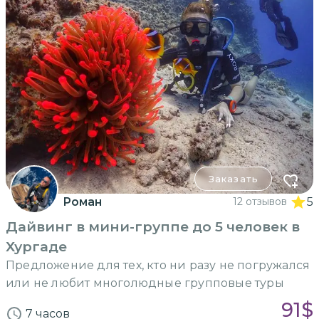
Заказать
Роман
12 отзывов
5
Дайвинг в мини-группе до 5 человек в
Хургаде
Предложение для тех, кто ни разу не погружался
или не любит многолюдные групповые туры
91
$
7 часов