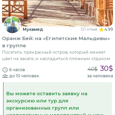
Заказать
Мухамед
121 отзыв
4.99
Оранж Бей: на «Египетские Мальдивы»
в группе
Посетить прекрасный остров, который меняет
цвет на закате, и насладиться пляжным отдыхом
30
$
40
$
6 часов
до 10
человек
за человека
Вы можете оставить заявку на
экскурсию или тур для
организованных групп или