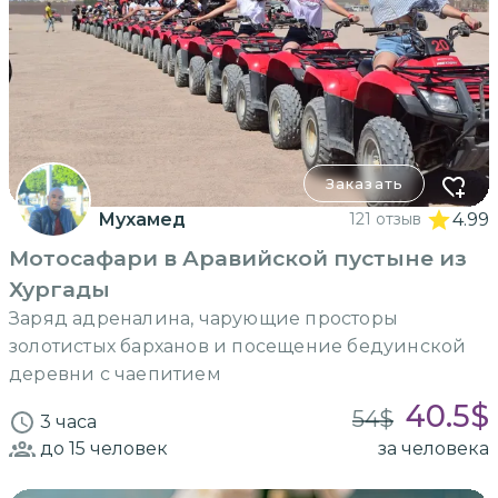
Заказать
Мухамед
121 отзыв
4.99
Мотосафари в Аравийской пустыне из
Хургады
Заряд адреналина, чарующие просторы
золотистых барханов и посещение бедуинской
деревни с чаепитием
40.5
$
54
$
3 часа
до 15
человек
за человека