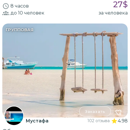
27
$
8 часов
до 10
человек
за человека
ГРУППОВАЯ
Заказать
Мустафа
102 отзыва
4.98