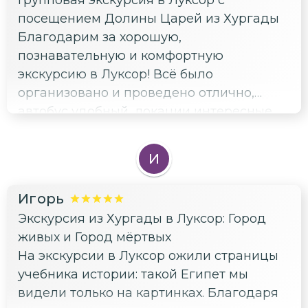
Групповая экскурсия в Луксор с
посещением Долины Царей из Хургады
Благодарим за хорошую,
познавательную и комфортную
экскурсию в Луксор! Всё было
организовано и проведено отлично,
автобус удобный, локации интересные.
Узнали от гида много интересных фактов
по теме и в целом для расширения
И
кругозора. Всем советуем съездить в
Луксор - стóящая тема ✌️
Игорь
Экскурсия из Хургады в Луксор: Город
живых и Город мёртвых
На экскурсии в Луксор ожили страницы
учебника истории: такой Египет мы
видели только на картинках. Благодаря