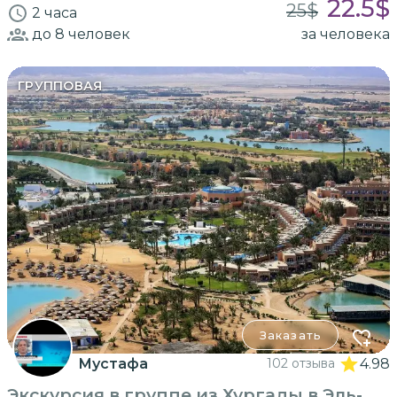
22.5
$
25
$
2 часа
до 8
человек
за человека
ГРУППОВАЯ
Заказать
Мустафа
102 отзыва
4.98
Экскурсия в группе из Хургады в Эль-