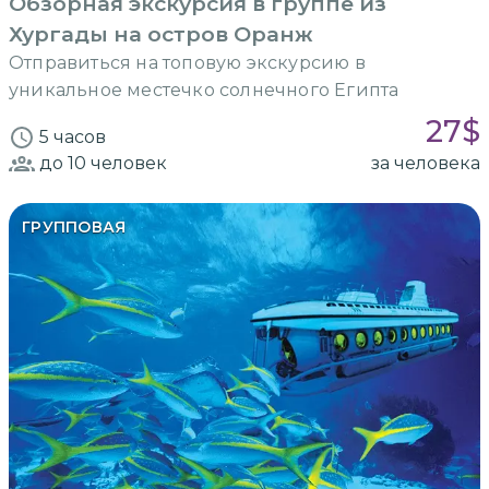
Обзорная экскурсия в группе из
Хургады на остров Оранж
Отправиться на топовую экскурсию в
уникальное местечко солнечного Египта
27
$
5 часов
до 10
человек
за человека
ГРУППОВАЯ