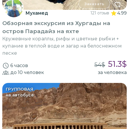
Заказать
Мухамед
121 отзыв
4.99
Обзорная экскурсия из Хургады на
остров Парадайз на яхте
Кружевные кораллы, рифы и цветные рыбки +
купание в теплой воде и загар на белоснежном
песке
51.3
$
54
$
6 часов
до 10
человек
за человека
ГРУППОВАЯ
на автобусе