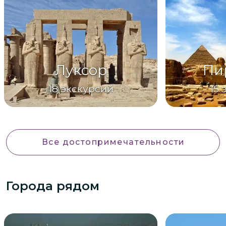
Луксор
Пи
18
экскурсий
15
Все достопримечательности
Города рядом