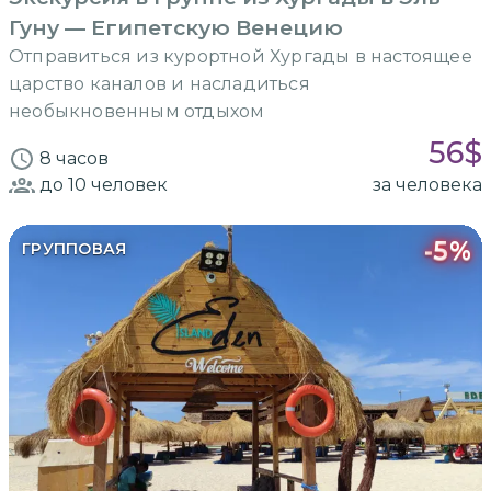
Гуну — Египетскую Венецию
Отправиться из курортной Хургады в настоящее
царство каналов и насладиться
необыкновенным отдыхом
56
$
8 часов
до 10
человек
за человека
-
5
%
ГРУППОВАЯ