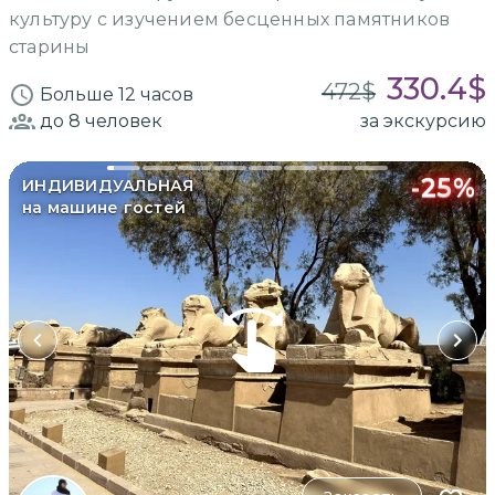
культуру с изучением бесценных памятников
старины
330.4
$
472
$
Больше 12 часов
до 8
человек
за экскурсию
-
25
%
ИНДИВИДУАЛЬНАЯ
на машине гостей