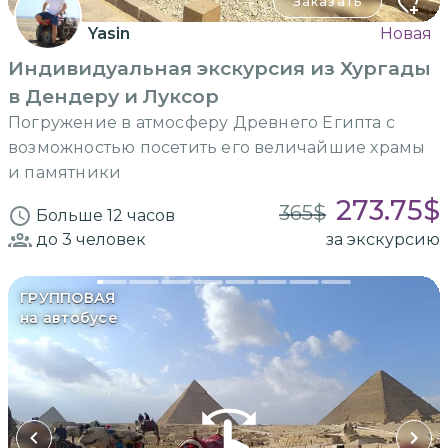
Заказать
Yasin
Новая
Индивидуальная экскурсия из Хургады
в Дендеру и Луксор
Погружение в атмосферу Древнего Египта с
возможностью посетить его величайшие храмы
и памятники
273.75
$
365
$
Больше 12 часов
до 3
человек
за экскурсию
ГРУППОВАЯ
на автобусе