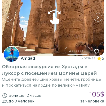
Заказать
Amgad
3 отзыва
5
Обзорная экскурсия из Хургады в
Луксор с посещением Долины Царей
Оценить древнейшие храмы, мечети, гробницы
и прокатиться на лодке по великому Нилу
105
$
Больше 12 часов
до 9
человек
за человека