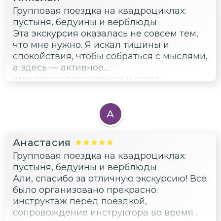
традиций и быта. Атмосфера была
Групповая поездка на квадроциклах:
настолько насыщенной, что я буквально
пустыня, бедуины и верблюды
ощущал запахи восточных специй и
Эта экскурсия оказалась не совсем тем,
слышал шелест верблюжьих копыт.
что мне нужно. Я искал тишины и
Поездка была организована на высшем
спокойствия, чтобы собраться с мыслями,
уровне, инструктаж перед началом
а здесь — активное
путешествия сделал всё максимально
времяпрепровождение и суета.
безопасным и понятным. Спасибо гиду за
Несмотря на то что гид был
интересные факты и возможность
профессионален и рассказывал
погрузиться в культуру Египта. Это был
интересные вещи, мне было
А
не просто тур, а настоящее
некомфортно от постоянного движения и
приключение, которое вдохновило меня
большого количества людей. Возможно,
на новые творческие идеи.
Анастасия
эта экскурсия подойдёт тем, кто ищет
Групповая поездка на квадроциклах:
ярких эмоций и активного отдыха, но для
пустыня, бедуины и верблюды
меня она оказалась слишком
Али, спасибо за отличную экскурсию! Всё
насыщенной.
было организовано прекрасно:
инструктаж перед поездкой,
сопровождение инструктора во время