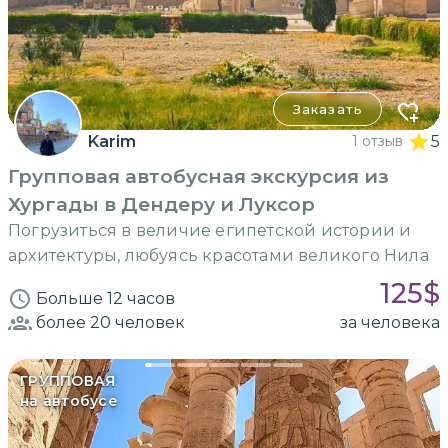
Заказать
Karim
1 отзыв
5
Групповая автобусная экскурсия из
Хургады в Дендеру и Луксор
Погрузиться в величие египетской истории и
архитектуры, любуясь красотами великого Нила
125
$
Больше 12 часов
более 20
человек
за человека
ГРУППОВАЯ
на автобусе