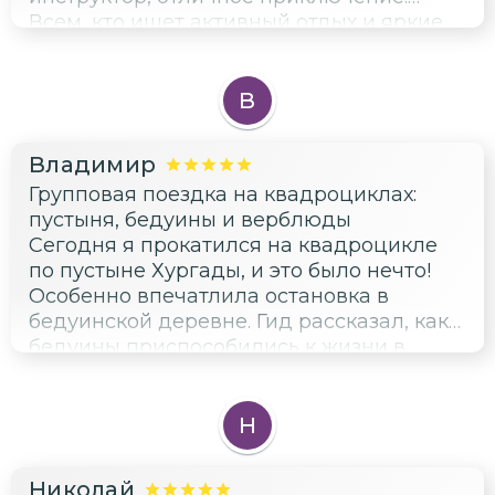
Всем, кто ищет активный отдых и яркие
эмоции, рекомендую.
В
Владимир
Групповая поездка на квадроциклах:
пустыня, бедуины и верблюды
Сегодня я прокатился на квадроцикле
по пустыне Хургады, и это было нечто!
Особенно впечатлила остановка в
бедуинской деревне. Гид рассказал, как
бедуины приспособились к жизни в
таких суровых условиях, и это сразу же
натолкнуло меня на мысль о новом
проекте. Я представил себе
Н
иллюстрации с изображением
повседневной жизни этих людей, их
Николай