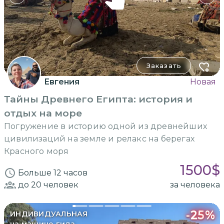
Заказать
Евгения
Новая
Тайны Древнего Египта: история и
отдых на море
Погружение в историю одной из древнейших
цивилизаций на земле и релакс на берегах
Красного моря
1500
$
Больше 12 часов
до 20
человек
за человека
-
25
%
ИНДИВИДУАЛЬНАЯ
на машине гида