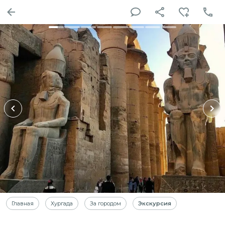
Главная
Хургада
За городом
Экскурсия