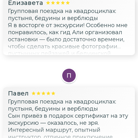
Елизавета
Групповая поездка на квадроциклах:
пустыня, бедуины и верблюды
Я в восторге от экскурсии! Особенно мне
понравилось, как гид Али организовал
остановки — было достаточно времени,
чтобы сделать красивые фотографии
пустынных пейзажей и бедуинской
деревни. Свет был идеальный для
снимков, и я даже успела поймать
закатные кадры. Отдельно хочу
П
поблагодарить за терпение к нам,
фотографирующим — никто не подгонял,
Павел
хотя народу было много. Рекомендую
Групповая поездка на квадроциклах:
всем любителям активного отдыха и
пустыня, бедуины и верблюды
красивых видов!
Сын привёз в подарок сертификат на эту
экскурсию — оказалось, не зря.
Интересный маршрут, опытный
инструктор, отличное приключение.