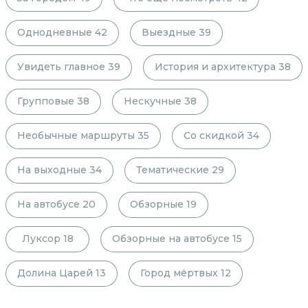
Однодневные
42
Выездные
39
Увидеть главное
39
История и архитектура
38
Групповые
38
Нескучные
38
Необычные маршруты
35
Со скидкой
34
На выходные
34
Тематические
29
На автобусе
20
Обзорные
19
Луксор
18
Обзорные на автобусе
15
Долина Царей
13
Город мёртвых
12