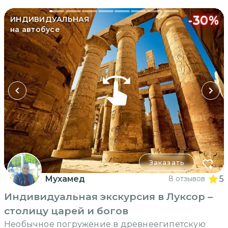
-
30
%
ИНДИВИДУАЛЬНАЯ
на автобусе
Заказать
Мухамед
8 отзывов
5
Индивидуальная экскурсия в Луксор –
столицу царей и богов
Необычное погружение в древнеегипетскую