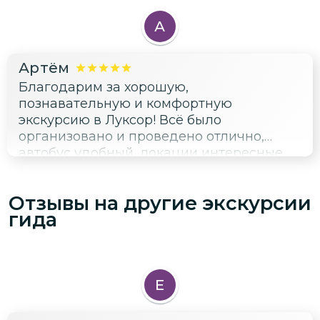
А
Артём
Благодарим за хорошую,
познавательную и комфортную
экскурсию в Луксор! Всё было
организовано и проведено отлично,
автобус удобный, локации интересные.
Узнали от гида много интересных фактов
по теме и в целом для расширения
Отзывы на другие экскурсии
кругозора. Всем советуем съездить в
гида
Луксор - стóящая тема ✌️
Е