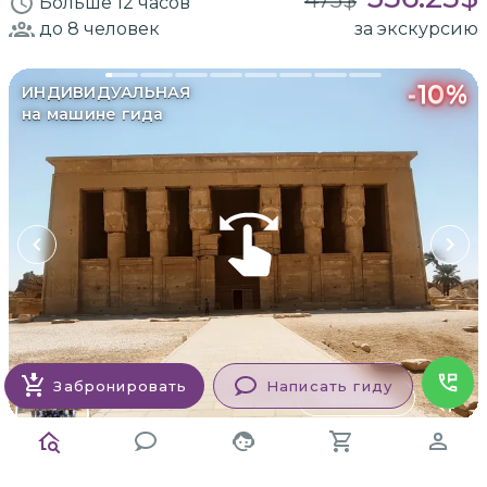
Больше 12 часов
до 8
человек
за экскурсию
-
10
%
ИНДИВИДУАЛЬНАЯ
на машине гида
Забронировать
Написать гиду
Заказать
Ахмед
Новая
Экскурсия из Хургады в Дендеру и