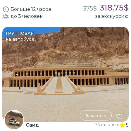
318.75
$
375
$
Больше 12 часов
до 3
человек
за экскурсию
ГРУППОВАЯ
на автобусе
Заказать
Саид
76 отзывов
5