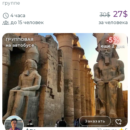
группе
27
$
30
$
4 часа
до 15
человек
за человека
-
5
%
ГРУППОВАЯ
на автобусе
еще 2 дня
Заказать