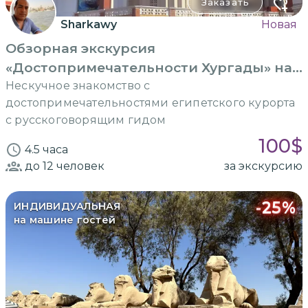
Заказать
Sharkawy
Новая
Обзорная экскурсия
«Достопримечательности Хургады» на
машине
Нескучное знакомство с
достопримечательностями египетского курорта
с русскоговорящим гидом
100
$
4.5 часа
до 12
человек
за экскурсию
-
25
%
ИНДИВИДУАЛЬНАЯ
на машине гостей