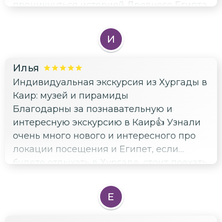
проникнуться историей Древнего Египта
и увидеть важные локации. Спасибо за
увлекательную экскурсию 🙏
И
Илья
Индивидуальная экскурсия из Хургады в
Каир: музей и пирамиды
Благодарны за познавательную и
интересную экскурсию в Каир👍 Узнали
очень много нового и интересного про
локации посещения и Египет, если
будете отдыхать в Хургаде, стоит поехать
- хорошая программа👍 👍 👍 👍
Е