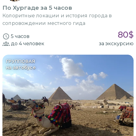
По Хургаде за 5 часов
Колоритные локации и история города в
сопровождении местного гида
80
$
5 часов
до 4
человек
за экскурсию
ГРУППОВАЯ
на автобусе