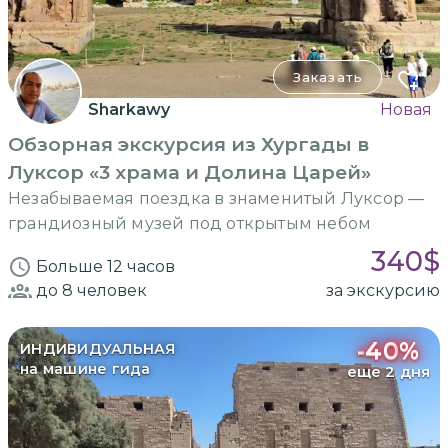
Заказать
Sharkawy
Новая
Обзорная экскурсия из Хургады в
Луксор «3 храма и Долина Царей»
Незабываемая поездка в знаменитый Луксор —
грандиозный музей под открытым небом
340
$
Больше 12 часов
до 8
человек
за экскурсию
-
40
%
ИНДИВИДУАЛЬНАЯ
на машине гида
еще 2 дня