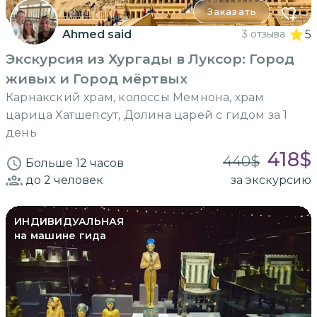
Заказать
Ahmed said
3 отзыва
5
Экскурсия из Хургады в Луксор: Город
живых и Город мёртвых
Карнакский храм, колоссы Мемнона, храм
царица Хатшепсут, Долина царей с гидом за 1
день
418
$
440
$
Больше 12 часов
до 2
человек
за экскурсию
ИНДИВИДУАЛЬНАЯ
на машине гида