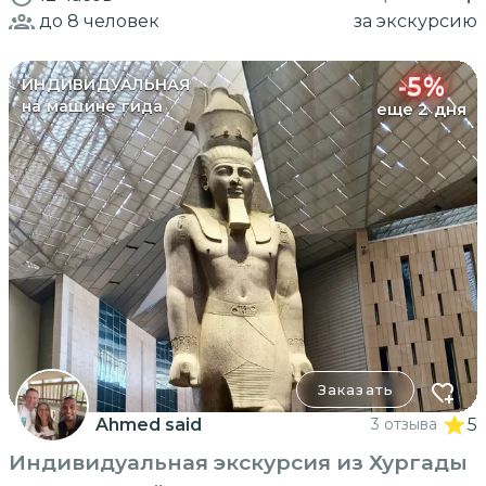
до 8
человек
за экскурсию
-
5
%
ИНДИВИДУАЛЬНАЯ
на машине гида
еще 2 дня
Заказать
Ahmed said
3 отзыва
5
Индивидуальная экскурсия из Хургады