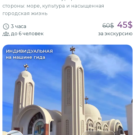
стороны: море, культура и насыщенная
городская жизнь
45
$
60
$
3 часа
до 6
человек
за экскурсию
ИНДИВИДУАЛЬНАЯ
на машине гида