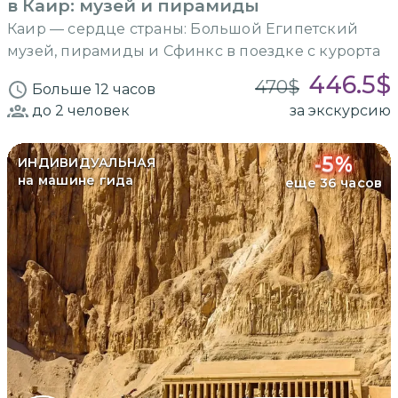
в Каир: музей и пирамиды
Каир — сердце страны: Большой Египетский
музей, пирамиды и Сфинкс в поездке с курорта
446.5
$
470
$
Больше 12 часов
до 2
человек
за экскурсию
-
5
%
ИНДИВИДУАЛЬНАЯ
на машине гида
еще 36 часов