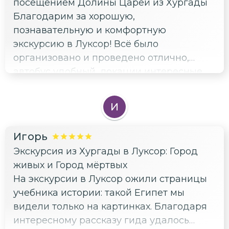
посещением Долины Царей из Хургады
Благодарим за хорошую,
познавательную и комфортную
экскурсию в Луксор! Всё было
организовано и проведено отлично,
автобус удобный, локации интересные.
Узнали от гида много интересных фактов
по теме и в целом для расширения
И
кругозора. Всем советуем съездить в
Луксор - стóящая тема ✌️
Игорь
Экскурсия из Хургады в Луксор: Город
живых и Город мёртвых
На экскурсии в Луксор ожили страницы
учебника истории: такой Египет мы
видели только на картинках. Благодаря
интересному рассказу гида удалось