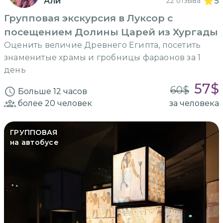
Али
22 отзыва
5
Групповая экскурсия в Луксор с
посещением Долины Царей из Хургады
Оценить величие Древнего Египта, посетить
знаменитые храмы и гробницы фараонов за 1
день
57
$
60
$
Больше 12 часов
более 20
человек
за человека
ГРУППОВАЯ
на автобусе