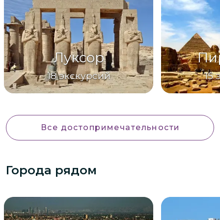
Луксор
Пи
18
экскурсий
15
Все достопримечательности
Города рядом