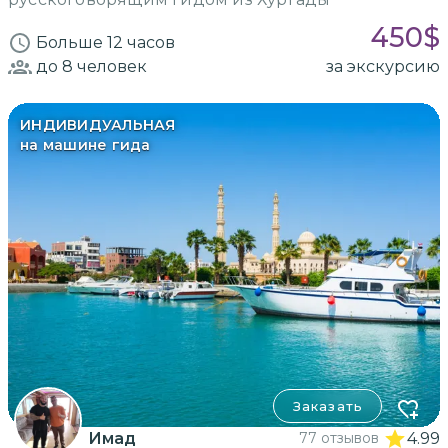
450
$
Больше 12 часов
до 8
человек
за экскурсию
ИНДИВИДУАЛЬНАЯ
на машине гида
Заказать
Имад
77 отзывов
4.99