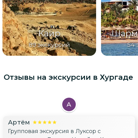
Каир
Шарм
89
экскурсий
54
Отзывы на экскурсии
в Хургаде
А
Артём
Групповая экскурсия в Луксор с