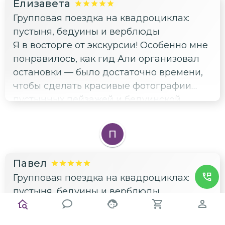
Елизавета
Групповая поездка на квадроциклах:
пустыня, бедуины и верблюды
Я в восторге от экскурсии! Особенно мне
понравилось, как гид Али организовал
остановки — было достаточно времени,
чтобы сделать красивые фотографии
пустынных пейзажей и бедуинской
деревни. Свет был идеальный для
снимков, и я даже успела поймать
П
закатные кадры. Отдельно хочу
поблагодарить за терпение к нам,
Павел
фотографирующим — никто не подгонял,
Групповая поездка на квадроциклах:
хотя народу было много. Рекомендую
пустыня, бедуины и верблюды
всем любителям активного отдыха и
Сын привёз в подарок сертификат на эту
красивых видов!
экскурсию — оказалось, не зря.