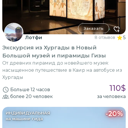
Заказать
Лотфи
8 отзывов
5
Экскурсия из Хургады в Новый
Большой музей и пирамиды Гизы
От древних пирамид до новейшего музея:
насыщенное путешествие в Каир на автобусе из
Хургады
110
$
Больше 12 часов
более 20
человек
за человека
-
20
%
ИНДИВИДУАЛЬНАЯ
на машине гида