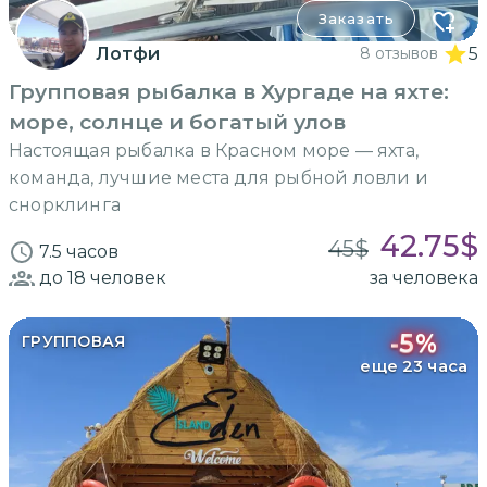
Заказать
Лотфи
8 отзывов
5
Групповая рыбалка в Хургаде на яхте:
море, солнце и богатый улов
Настоящая рыбалка в Красном море — яхта,
команда, лучшие места для рыбной ловли и
снорклинга
42.75
$
45
$
7.5 часов
до 18
человек
за человека
-
5
%
ГРУППОВАЯ
еще 23 часа