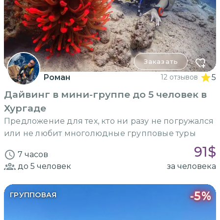
Заказать
Роман
12 отзывов
5
Дайвинг в мини-группе до 5 человек в
Хургаде
Предложение для тех, кто ни разу не погружался
или не любит многолюдные групповые туры
91
$
7 часов
до 5
человек
за человека
-
5
%
ГРУППОВАЯ