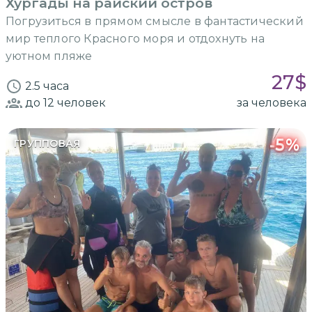
Хургады на райский остров
Погрузиться в прямом смысле в фантастический
мир теплого Красного моря и отдохнуть на
уютном пляже
27
$
2.5 часа
до 12
человек
за человека
-
5
%
ГРУППОВАЯ