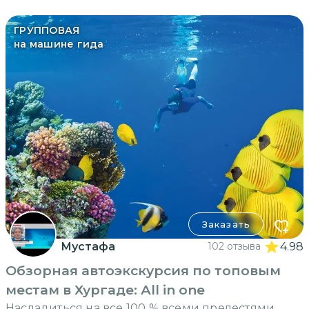
ГРУППОВАЯ
на машине гида
Заказать
Мустафа
102 отзыва
4.98
Обзорная автоэкскурсия по топовым
местам в Хургаде: Аll in one
Насладиться на все 100 % всеми прелестями