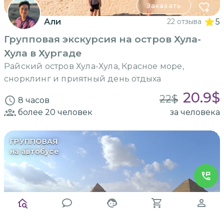
Заказать
Али
22 отзыва
5
Групповая экскурсия на остров Хула-
Хула в Хургаде
Райский остров Хула-Хула, Красное море,
снорклинг и приятный день отдыха
20.9
$
22
$
8 часов
более 20
человек
за человека
ГРУППОВАЯ
на автобусе