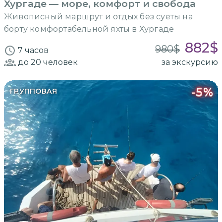
Хургаде — море, комфорт и свобода
Живописный маршрут и отдых без суеты на
борту комфортабельной яхты в Хургаде
882
$
980
$
7 часов
до 20
человек
за экскурсию
-
5
%
ГРУППОВАЯ