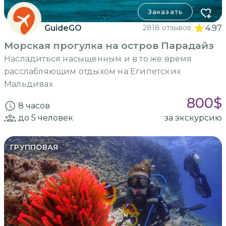
Заказать
GuideGO
2818 отзывов
4.97
Морская прогулка на остров Парадайз
Насладиться насыщенным и в то же время
расслабляющим отдыхом на Египетских
Мальдивах
800
$
8 часов
до 5
человек
за экскурсию
ГРУППОВАЯ