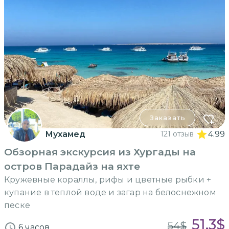
Заказать
Мухамед
121 отзыв
4.99
Обзорная экскурсия из Хургады на
остров Парадайз на яхте
Кружевные кораллы, рифы и цветные рыбки +
купание в теплой воде и загар на белоснежном
песке
51.3
$
54
$
6 часов