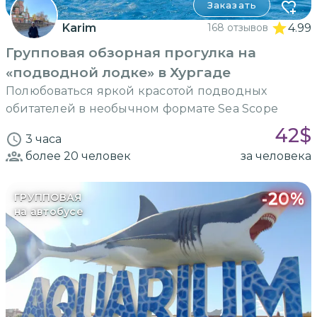
Заказать
Karim
168 отзывов
4.99
Групповая обзорная прогулка на
«подводной лодке» в Хургаде
Полюбоваться яркой красотой подводных
обитателей в необычном формате Sea Scope
42
$
3 часа
более 20
человек
за человека
-
20
%
ГРУППОВАЯ
на автобусе