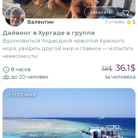
Заказать
Валентин
3 отзыва
5
Дайвинг в Хургаде в группе
Вдохновиться подводной красотой Красного
моря, увидеть другой мир и главное — испытать
невесомость!
36.1
$
38
$
8 часов
до 20
человек
за человека
ГРУППОВАЯ