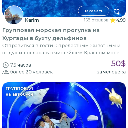
Заказать
Karim
168 отзывов
4.99
Групповая морская прогулка из
Хургады в бухту дельфинов
Отправиться в гости к прелестным животным и
от души поплавать в чистейшем Красном море
50
$
7.5 часов
более 20
человек
за человека
ГРУППОВАЯ
на автобусе