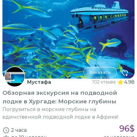
Заказать
Мустафа
102 отзыва
4.98
Обзорная экскурсия на подводной
лодке в Хургаде: Морские глубины
Погрузиться в морские глубины на
единственной подводной лодке в Африке!
96
$
2 часа