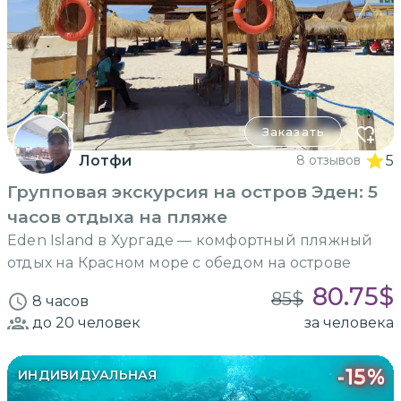
Заказать
Лотфи
8 отзывов
5
Групповая экскурсия на остров Эден: 5
часов отдыха на пляже
Eden Island в Хургаде — комфортный пляжный
отдых на Красном море с обедом на острове
80.75
$
85
$
8 часов
до 20
человек
за человека
-
15
%
ИНДИВИДУАЛЬНАЯ