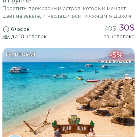
в группе
Посетить прекрасный остров, который меняет
цвет на закате, и насладиться пляжным отдыхом
30
$
40
$
6 часов
до 10
человек
за человека
-
5
%
ГРУППОВАЯ
еще 9 часов