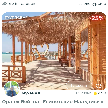
до 8
человек
за экскурсию
-
25
%
ГРУППОВАЯ
Заказать
Мухамед
121 отзыв
4.99
Оранж Бей: на «Египетские Мальдивы»