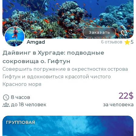
Заказать
Amgad
6 отзывов
5
Дайвинг в Хургаде: подводные
сокровища о. Гифтун
Совершить погружение в окрестностях острова
Гифтун и вдохновиться красотой чистого
Красного моря
22
$
8 часов
до 18
человек
за человека
ГРУППОВАЯ