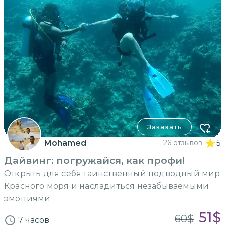
Заказать
Mohamed
26 отзывов
5
Дайвинг: погружайся, как профи!
Открыть для себя таинственный подводный мир
Красного моря и насладиться незабываемыми
эмоциями
51
$
60
$
7 часов