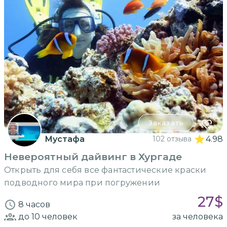
Заказать
Мустафа
102 отзыва
4.98
Невероятный дайвинг в Хургаде
Открыть для себя все фантастические краски
подводного мира при погружении
27
$
8 часов
до 10
человек
за человека