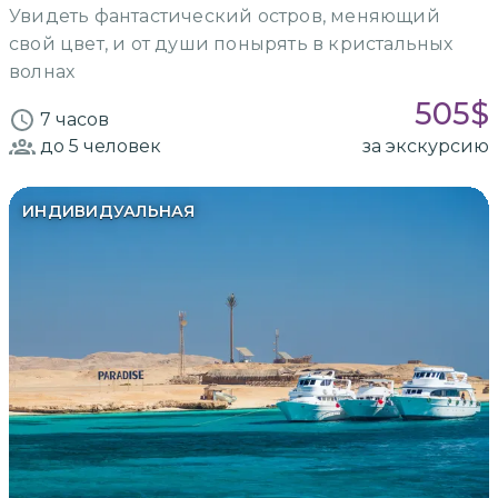
Увидеть фантастический остров, меняющий
свой цвет, и от души понырять в кристальных
волнах
505
$
7 часов
до 5
человек
за экскурсию
ИНДИВИДУАЛЬНАЯ