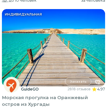
до 10
человек
за человека
ИНДИВИДУАЛЬНАЯ
Заказать
GuideGO
2818 отзывов
4.97
Морская прогулка на Оранжевый
остров из Хургады