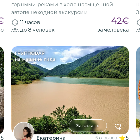
горными реками в ходе насыщенной
н
автопешеходной экскурсии
З
€
42
€
11 часов
ию
до 8
человек
за человека
ГРУППОВАЯ
на машине гида
Заказать
5
Екатерина
6 отзывов
5