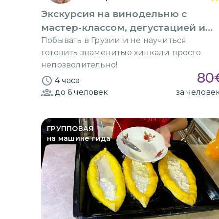
Экскурсия на винодельню с
мастер-классом, дегустацией и
обедом
Побывать в Грузии и не научиться
готовить знаменитые хинкали просто
непозволительно!
80
4 часа
до 6
человек
за челове
ГРУППОВАЯ
на машине гида