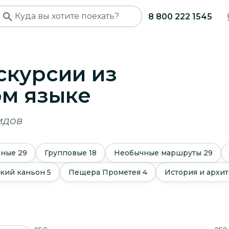
8 800 222 1545
скурсии из
ом языке
идов
ьные
29
Групповые
18
Необычные маршруты
29
кий каньон
5
Пещера Прометея
4
История и архит