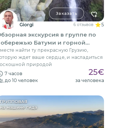
Заказать
Giorgi
6 отзывов
5
бзорная экскурсия в группе по
побережью Батуми и горной
Аджарии
месте найти ту прекрасную Грузию,
оторую ждет ваше сердце, и насладиться
оскошной природой
25
€
7 часов
до 10
человек
за человека
ГРУППОВАЯ
на машине гида