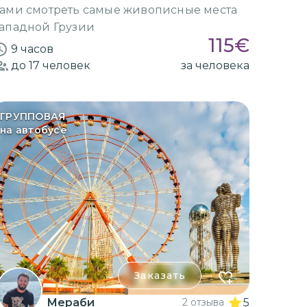
ами смотреть самые живописные места
ападной Грузии
115
€
9 часов
до 17
человек
за человека
ГРУППОВАЯ
на автобусе
Заказать
Мераби
2 отзыва
5