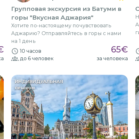
Групповая экскурсия из Батуми в
О
горы "Вкусная Аджария"
Н
А
Хотите по-настоящему почувствовать
г
Аджарию? Отправляйтесь в горы с нами
на 1 день
€
65
€
10 часов
ка
до 6
человек
за человека
ИНДИВИДУАЛЬНАЯ
пешком