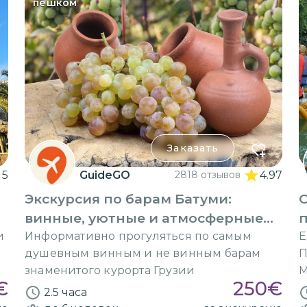
пешком
Заказать
5
GuideGO
2818 отзывов
4.97
Экскурсия по барам Батуми:
О
винные, уютные и атмосферные...
и
Информативно прогуляться по самым
Е
душевным винным и не винным барам
П
знаменитого курорта Грузии
М
€
250
€
2.5 часа