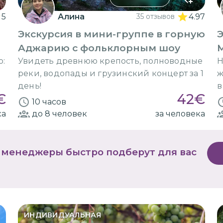
5
Алина
35 отзывов
4.97
Экскурсия в мини-группе в горную
Э
Аджарию с фольклорным шоу
ю:
Увидеть древнюю крепость, полноводные
Н
реки, водопады и грузинский концерт за 1
ж
день!
в
€
42
€
10 часов
ка
до 8
человек
за человека
 менеджеры быстро подберут для вас
ИНДИВИДУАЛЬНАЯ