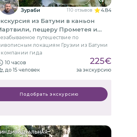
Зураби
110 отзывов
4.84
кскурсия из Батуми в каньон
Мартвили, пещеру Прометея и
Кутаиси
езабываемое путешествие по
ивописным локациям Грузии из Батуми
 компании гида
225
€
10 часов
до 15
человек
за экскурсию
Подобрать экскурсию
ИНДИВИДУАЛЬНАЯ