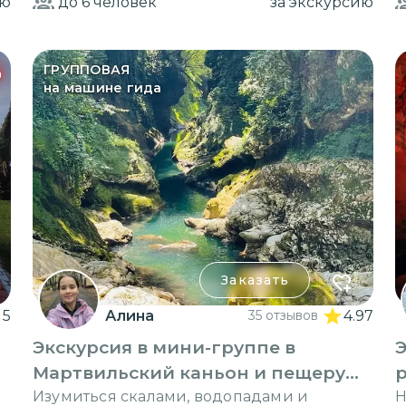
ию
до 6
человек
за экскурсию
%
ГРУППОВАЯ
на машине гида
Заказать
5
Алина
35 отзывов
4.97
Экскурсия в мини-группе в
Э
Мартвильский каньон и пещеру
Прометея
Изумиться скалами, водопадами и
Н