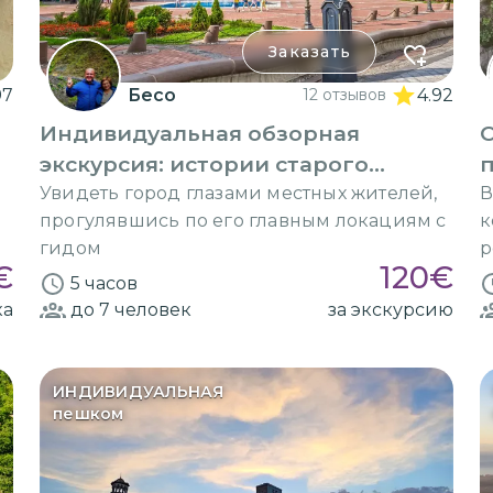
Заказать
97
Бесо
12 отзывов
4.92
Индивидуальная обзорная
О
экскурсия: истории старого
Батуми
Увидеть город глазами местных жителей,
В
прогулявшись по его главным локациям с
к
гидом
р
€
120
€
5 часов
ка
до 7
человек
за экскурсию
ИНДИВИДУАЛЬНАЯ
пешком