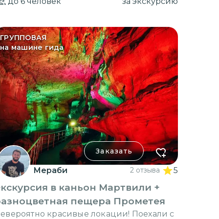
до 6
человек
за экскурсию
ГРУППОВАЯ
на машине гида
Заказать
Мераби
2 отзыва
5
кскурсия в каньон Мартвили +
разноцветная пещера Прометея
евероятно красивые локации! Поехали с