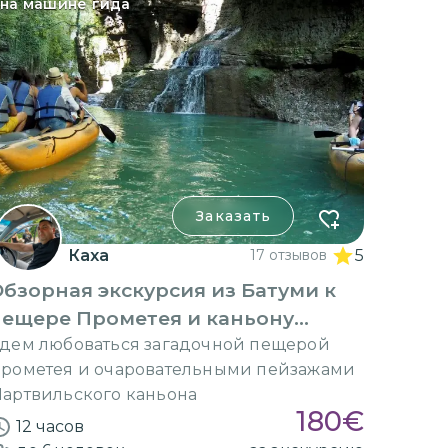
на машине гида
Заказать
Каха
17 отзывов
5
бзорная экскурсия из Батуми к
пещере Прометея и каньону
Мартвили
дем любоваться загадочной пещерой
рометея и очаровательными пейзажами
артвильского каньона
180
€
12 часов