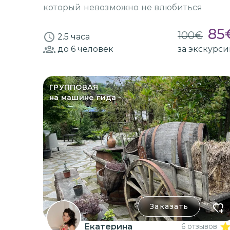
который невозможно не влюбиться
85
100
€
2.5 часа
до 6
человек
за экскурс
ГРУППОВАЯ
на машине гида
Заказать
Екатерина
6 отзывов