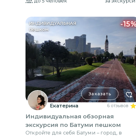
до 5
человек
за экскурс
-
15
ИНДИВИДУАЛЬНАЯ
пешком
Заказать
Екатерина
6 отзывов
Индивидуальная обзорная
экскурсия по Батуми пешком
Откройте для себя Батуми – город, в