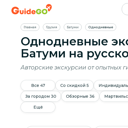
Главная
Грузия
Батуми
Однодневные
Однодневные эк
Батуми
на русск
Авторские экскурсии от опытных г
Все
47
Со скидкой
5
Индивидуал
За городом
30
Обзорные
36
Мартвильс
Ещё