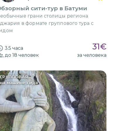
бзорный сити-тур в Батуми
еобычные грани столицы региона
джария в формате группового тура с
идом
31
€
3.5 часа
до 18
человек
за человека
ГРУППОВАЯ
на машине гида