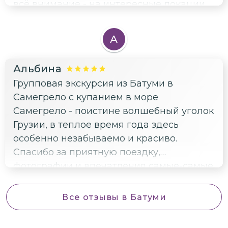
всё внимание - на интересные локации.
А еще мы узнали много необычных
фактов о Грузии. Благодарим, нас всё
А
устроило)
Альбина
Групповая экскурсия из Батуми в
Самегрело с купанием в море
Самегрело - поистине волшебный уголок
Грузии, в теплое время года здесь
особенно незабываемо и красиво.
Спасибо за приятную поездку,
фотографии и впечатления самые-самые
😍😍😍😍😍. Точно будет что вспомнить и
порекомендовать друзьям.
Все отзывы
в Батуми