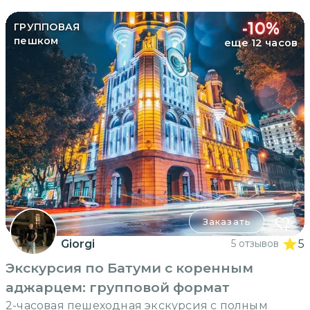
-
10
%
ГРУППОВАЯ
пешком
еще 12 часов
Заказать
Giorgi
5 отзывов
5
Экскурсия по Батуми с коренным
аджарцем: групповой формат
2-часовая пешеходная экскурсия с полным