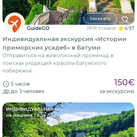
Заказать
GuideGO
2818 отзывов
4.97
Индивидуальная экскурсия «Истории
приморских усадеб» в Батуми
Отправиться на живописный променад в
поисках уходящей красоты Батумского
побережья
150
€
5 часов
до 3
человек
за экскурсию
ИНДИВИДУАЛЬНАЯ
на машине гида