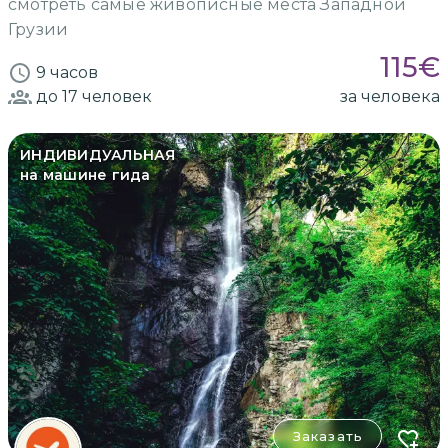
смотреть самые живописные места Западной
Грузии
115
€
9 часов
до 17
человек
за человека
ИНДИВИДУАЛЬНАЯ
на машине гида
Заказать