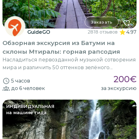
Заказать
GuideGO
2818 отзывов
4.97
Обзорная экскурсия из Батуми на
склоны Мтиралы: горная рапсодия
Насладиться первозданной музыкой сотворения
мира и различить 50 оттенков зелёного...
200
€
5 часов
до 6
человек
за экскурсию
ИНДИВИДУАЛЬНАЯ
на машине гида