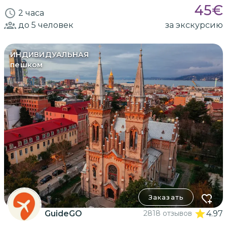
45
€
2 часа
до 5
человек
за экскурсию
ИНДИВИДУАЛЬНАЯ
пешком
Заказать
GuideGO
2818 отзывов
4.97