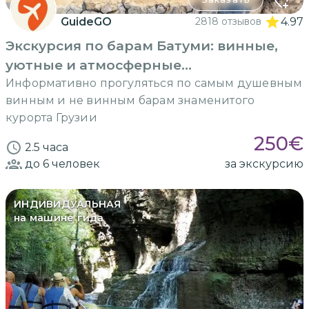
GuideGO
2818 отзывов
4.97
Экскурсия по барам Батуми: винные,
уютные и атмосферные...
Информативно прогуляться по самым душевным
винным и не винным барам знаменитого
курорта Грузии
250
€
2.5 часа
до 6
человек
за экскурсию
ИНДИВИДУАЛЬНАЯ
на машине гида