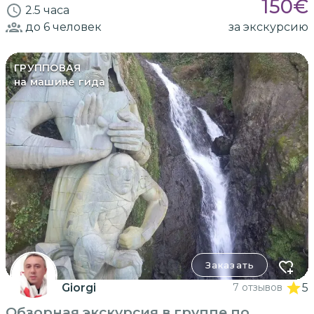
150
€
2.5 часа
до 6
человек
за экскурсию
ГРУППОВАЯ
на машине гида
Заказать
Giorgi
7 отзывов
5
Обзорная экскурсия в группе по