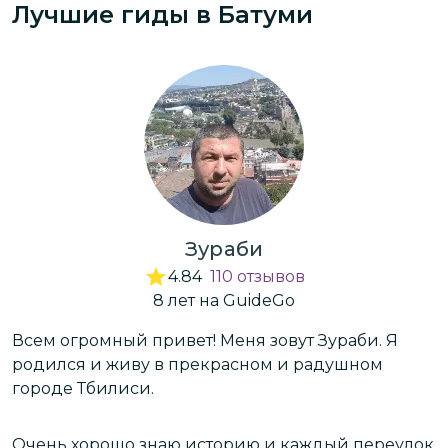
Лучшие гиды
в Батуми
Зураби
4.84
110
отзывов
8
лет
на GuideGo
Всем огромный привет! Меня зовут Зураби. Я
П
родился и живу в прекрасном и радушном
д
городе Тбилиси.
к
А
Очень хорошо знаю историю и каждый переулок