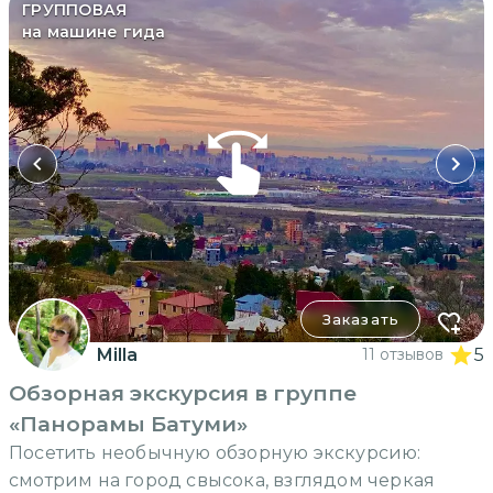
ГРУППОВАЯ
на машине гида
Заказать
Milla
11 отзывов
5
Обзорная экскурсия в группе
«Панорамы Батуми»
Посетить необычную обзорную экскурсию:
смотрим на город свысока, взглядом черкая