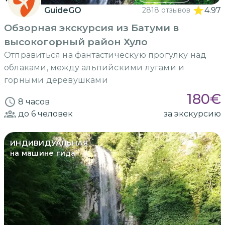
GuideGO
2818 отзывов
4.97
Обзорная экскурсия из Батуми в
высокогорный район Хуло
Отправиться на фантастическую прогулку над
облаками, между альпийскими лугами и
горными деревушками
180
€
8 часов
до 6
человек
за экскурсию
ИНДИВИДУАЛЬНАЯ
на машине гида