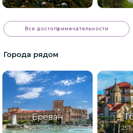
Все достопримечательности
Города рядом
Ереван
Т
325
экскурсий
257