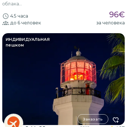
облака...
96
€
4.5 часа
до 6
человек
за человека
ИНДИВИДУАЛЬНАЯ
пешком
Заказать