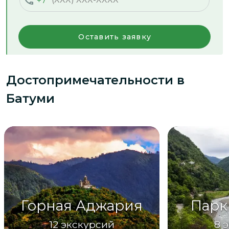
+7
Оставить заявку
Достопримечательности
в
Батуми
Горная Аджария
Парк
12
экскурсий
8
э