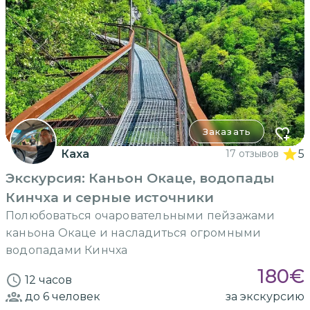
Заказать
Каха
17 отзывов
5
Экскурсия: Каньон Окаце, водопады
Кинчха и серные источники
Полюбоваться очаровательными пейзажами
каньона Окаце и насладиться огромными
водопадами Кинчха
180
€
12 часов
до 6
человек
за экскурсию