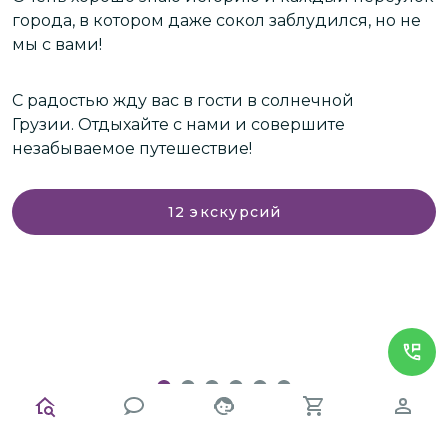
,
города, в котором даже сокол заблудился, но не
Л
мы с вами!
п
з
о
С радостью жду вас в гости в солнечной
и
сь
Грузии. Отдыхайте с нами и совершите
незабываемое путешествие!
12
экскурсий