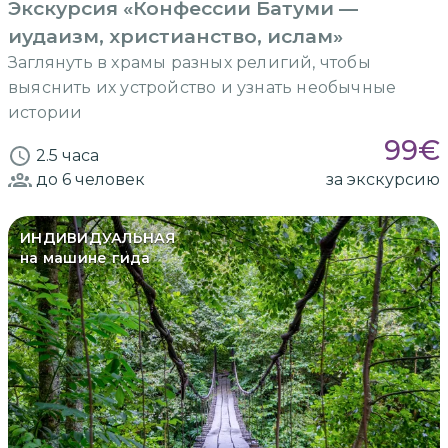
Экскурсия «Конфессии Батуми —
иудаизм, христианство, ислам»
Заглянуть в храмы разных религий, чтобы
выяснить их устройство и узнать необычные
истории
99
€
2.5 часа
до 6
человек
за экскурсию
ИНДИВИДУАЛЬНАЯ
на машине гида