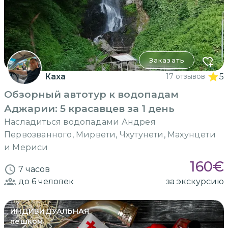
Заказать
Каха
17 отзывов
5
Обзорный автотур к водопадам
Аджарии: 5 красавцев за 1 день
Насладиться водопадами Андрея
Первозванного, Мирвети, Чхутунети, Махунцети
и Мериси
160
€
7 часов
до 6
человек
за экскурсию
ИНДИВИДУАЛЬНАЯ
пешком