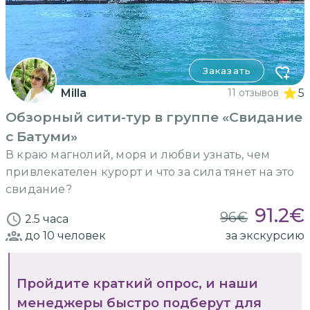
Заказать
Milla
11 отзывов
5
Обзорный сити-тур в группе «Свидание
с Батуми»
В краю магнолий, моря и любви узнать, чем
привлекателен курорт и что за сила тянет на это
свидание?
91.2
€
96
€
2.5 часа
до 10
человек
за экскурсию
Пройдите краткий опрос, и наши
менеджеры быстро подберут для