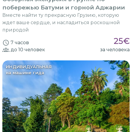
побережью Батуми и горной Аджарии
Вместе найти ту прекрасную Грузию, которую
ждет ваше сердце, и насладиться роскошной
природой
25
€
7 часов
до 10
человек
за человека
ИНДИВИДУАЛЬНАЯ
на машине гида