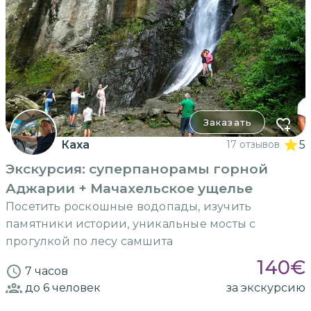
Заказать
Каха
17 отзывов
5
Экскурсия: суперпанорамы горной
Аджарии + Мачахельское ущелье
Посетить роскошные водопады, изучить
памятники истории, уникальные мосты с
прогулкой по лесу самшита
140
€
7 часов
до 6
человек
за экскурсию