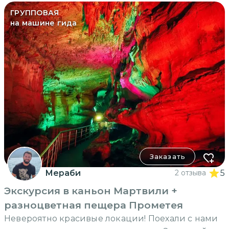
ГРУППОВАЯ
на машине гида
Заказать
Мераби
2 отзыва
5
Экскурсия в каньон Мартвили +
разноцветная пещера Прометея
Невероятно красивые локации! Поехали с нами