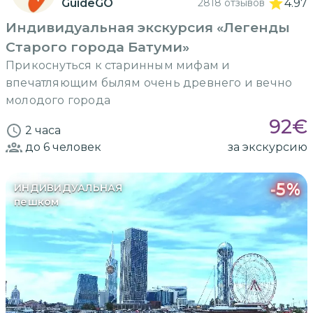
GuideGO
2818 отзывов
4.97
Индивидуальная экскурсия «Легенды
Старого города Батуми»
Прикоснуться к старинным мифам и
впечатляющим былям очень древнего и вечно
молодого города
92
€
2 часа
до 6
человек
за экскурсию
-
5
%
ИНДИВИДУАЛЬНАЯ
пешком