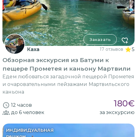
Заказать
Каха
17 отзывов
5
Обзорная экскурсия из Батуми к
пещере Прометея и каньону Мартвили
Едем любоваться загадочной пещерой Прометея
и очаровательными пейзажами Мартвильского
каньона
180
€
12 часов
до 6
человек
за экскурсию
ИНДИВИДУАЛЬНАЯ
пешком