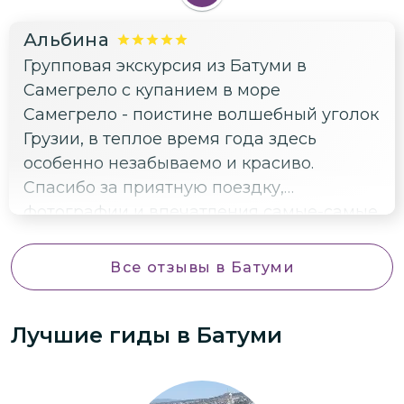
Альбина
Групповая экскурсия из Батуми в
Самегрело с купанием в море
Самегрело - поистине волшебный уголок
Грузии, в теплое время года здесь
особенно незабываемо и красиво.
Спасибо за приятную поездку,
фотографии и впечатления самые-самые
😍😍😍😍😍. Точно будет что вспомнить и
порекомендовать друзьям.
Все отзывы
в Батуми
Лучшие гиды
в Батуми