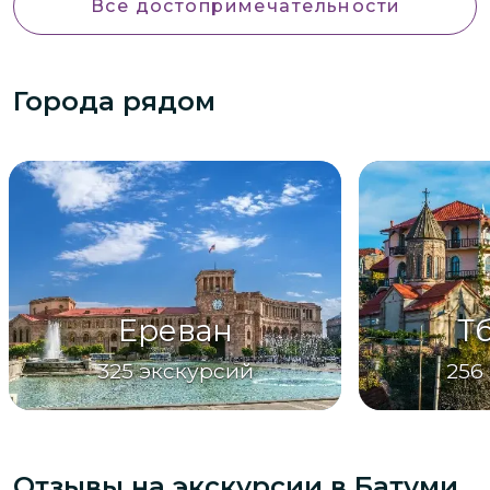
Все достопримечательности
Города рядом
Ереван
Т
325
экскурсий
256
Отзывы на экскурсии
в Батуми