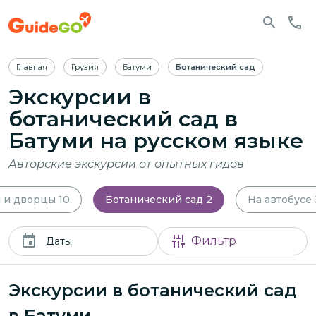
Главная
Грузия
Батуми
Ботанический сад
Экскурсии в
ботанический сад в
Батуми
на русском языке
Авторские экскурсии от опытных гидов
 и дворцы
10
Ботанический сад
2
На автобусе
Фильтр
Даты
Экскурсии в ботанический сад
в Батуми