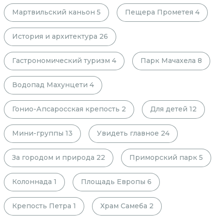
Мартвильский каньон
5
Пещера Прометея
4
История и архитектура
26
Гастрономический туризм
4
Парк Мачахела
8
Водопад Махунцети
4
Гонио-Апсаросская крепость
2
Для детей
12
Мини-группы
13
Увидеть главное
24
За городом и природа
22
Приморский парк
5
Колоннада
1
Площадь Европы
6
Крепость Петра
1
Храм Самеба
2