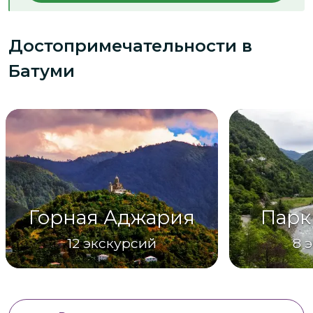
Достопримечательности
в
Батуми
Горная Аджария
Парк
12
экскурсий
8
э