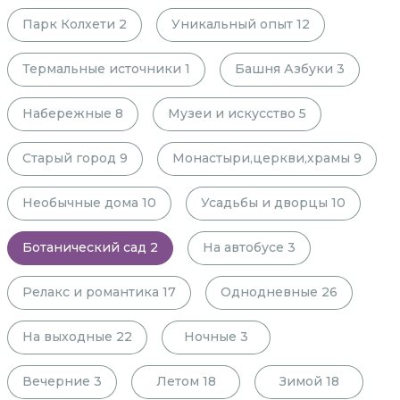
Парк Колхети
2
Уникальный опыт
12
Термальные источники
1
Башня Азбуки
3
Набережные
8
Музеи и искусство
5
Старый город
9
Монастыри,церкви,храмы
9
Необычные дома
10
Усадьбы и дворцы
10
Ботанический сад
2
На автобусе
3
Релакс и романтика
17
Однодневные
26
На выходные
22
Ночные
3
Вечерние
3
Летом
18
Зимой
18