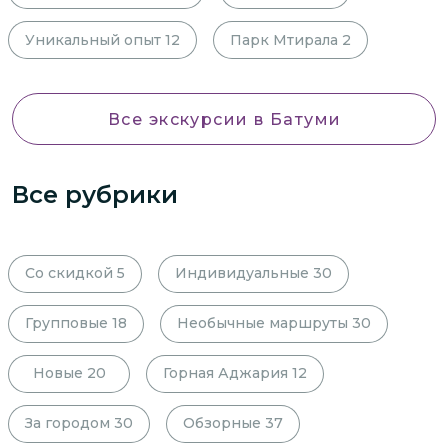
Уникальный опыт
12
Парк Мтирала
2
Все экскурсии
в Батуми
Все рубрики
Со скидкой
5
Индивидуальные
30
Групповые
18
Необычные маршруты
30
Новые
20
Горная Аджария
12
За городом
30
Обзорные
37