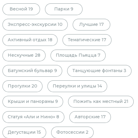
Весной
19
Парки
9
Экспресс-экскурсии
10
Лучшие
17
Активный отдых
18
Тематические
17
Нескучные
28
Площадь Пьяцца
7
Батумский бульвар
9
Танцующие фонтаны
3
Прогулки
20
Переулки и улицы
14
Крыши и панорамы
9
Пожить как местный
21
Статуя «Али и Нино»
8
Авторские
17
Дегустации
15
Фотосессии
2