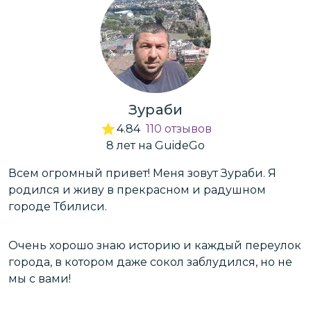
Зураби
4.84
110
отзывов
8
лет
на GuideGo
Всем огромный привет! Меня зовут Зураби. Я
П
родился и живу в прекрасном и радушном
д
городе Тбилиси.
к
А
Очень хорошо знаю историю и каждый переулок
,
города, в котором даже сокол заблудился, но не
Л
мы с вами!
п
з