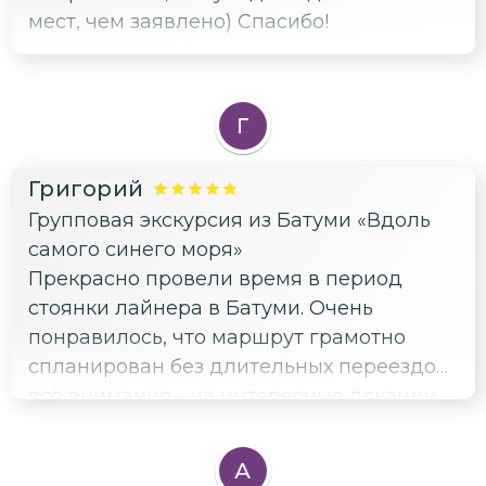
мест, чем заявлено) Спасибо!
Г
Григорий
Групповая экскурсия из Батуми «Вдоль
самого синего моря»
Прекрасно провели время в период
стоянки лайнера в Батуми. Очень
понравилось, что маршрут грамотно
спланирован без длительных переездов,
всё внимание - на интересные локации.
А еще мы узнали много необычных
фактов о Грузии. Благодарим, нас всё
А
устроило)