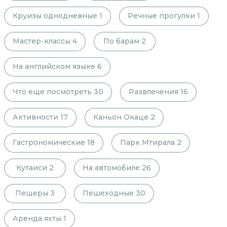
Круизы однодневные
1
Речные прогулки
1
Мастер-классы
4
По барам
2
На английском языке
6
Что еще посмотреть
30
Развлечения
16
Активности
17
Каньон Окаце
2
Гастрономические
18
Парк Мтирала
2
Кутаиси
2
На автомобиле
26
Пещеры
3
Пешеходные
30
Аренда яхты
1