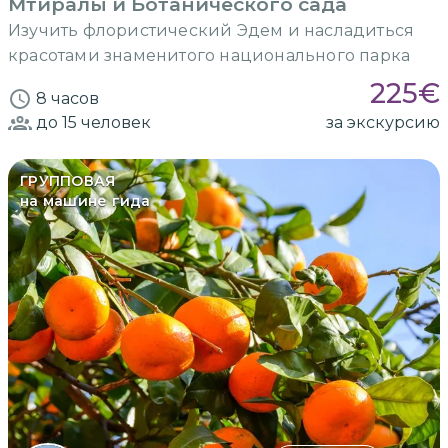
Мтиралы и Ботанического сада
Изучить флористический Эдем и насладиться
красотами знаменитого национального парка
225
€
8 часов
до 15
человек
за экскурсию
ГРУППОВАЯ
на машине гида