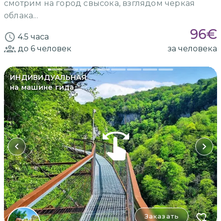
смотрим на город свысока, взглядом черкая
облака...
96
€
4.5 часа
до 6
человек
за человека
ИНДИВИДУАЛЬНАЯ
на машине гида
Заказать