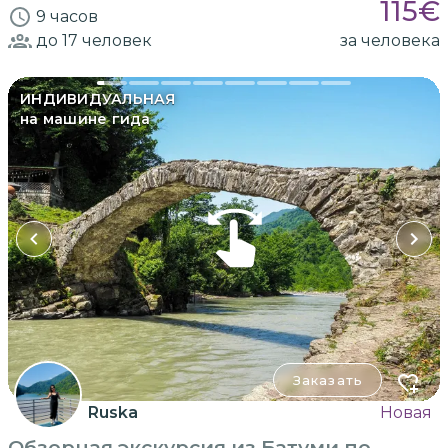
115
€
9 часов
до 17
человек
за человека
ИНДИВИДУАЛЬНАЯ
на машине гида
Заказать
Ruska
Новая
Обзорная экскурсия из Батуми по