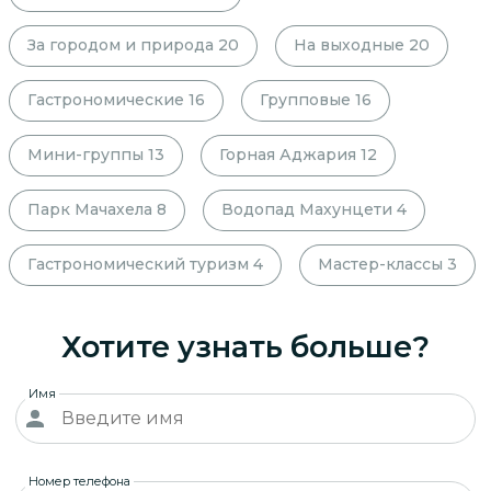
За городом и природа
20
На выходные
20
Гастрономические
16
Групповые
16
Мини-группы
13
Горная Аджария
12
Парк Мачахела
8
Водопад Махунцети
4
Гастрономический туризм
4
Мастер-классы
3
Хотите узнать больше?
Имя
Номер телефона