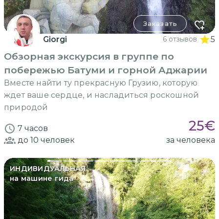
Заказать
Giorgi
6 отзывов
5
Обзорная экскурсия в группе по
побережью Батуми и горной Аджарии
Вместе найти ту прекрасную Грузию, которую
ждет ваше сердце, и насладиться роскошной
природой
25
€
7 часов
до 10
человек
за человека
ИНДИВИДУАЛЬНАЯ
на машине гида