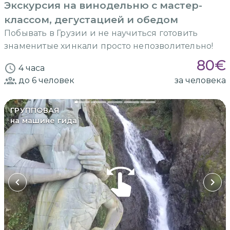
Экскурсия на винодельню с мастер-
классом, дегустацией и обедом
Побывать в Грузии и не научиться готовить
знаменитые хинкали просто непозволительно!
80
€
4 часа
до 6
человек
за человека
ГРУППОВАЯ
на машине гида