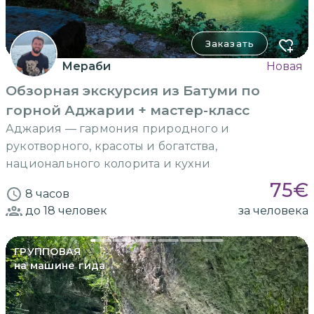
Заказать
Мераби
Новая
Обзорная экскурсия из Батуми по
горной Аджарии + мастер-класс
Аджария — гармония природного и
рукотворного, красоты и богатства,
национального колорита и кухни
75
€
8 часов
до 18
человек
за человека
ГРУППОВАЯ
на машине гида