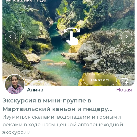
Заказать
Алина
Новая
Экскурсия в мини-группе в
Мартвильский каньон и пещеру
Прометея
Изумиться скалами, водопадами и горными
реками в ходе насыщенной автопешеходной
экскурсии