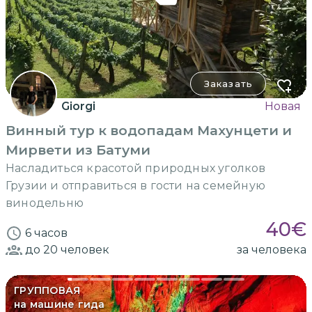
Заказать
Giorgi
Новая
Винный тур к водопадам Махунцети и
Мирвети из Батуми
Насладиться красотой природных уголков
Грузии и отправиться в гости на семейную
винодельню
40
€
6 часов
до 20
человек
за человека
ГРУППОВАЯ
на машине гида