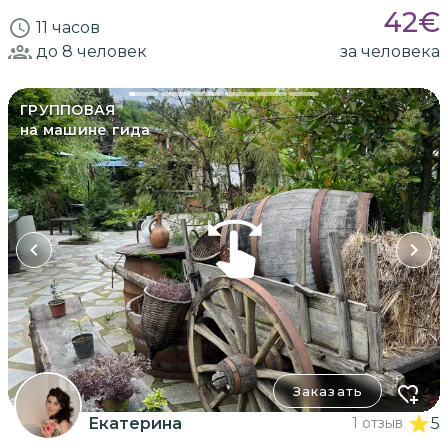
42
€
11 часов
до 8
человек
за человека
ГРУППОВАЯ
на машине гида
Заказать
Екатерина
1 отзыв
5