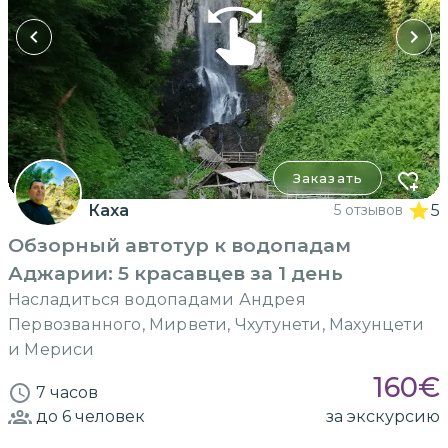
Заказать
Каха
5 отзывов
5
Обзорный автотур к водопадам
Аджарии: 5 красавцев за 1 день
Насладиться водопадами Андрея
Первозванного, Мирвети, Чхутунети, Махунцети
и Мериси
160
€
7 часов
до 6
человек
за экскурсию