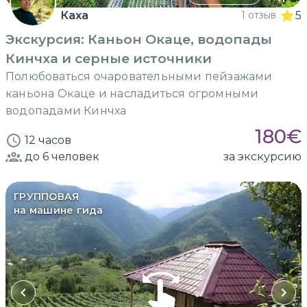
Каха
1 отзыв
5
Экскурсия: Каньон Окаце, водопады
Кинчха и серные источники
Полюбоваться очаровательными пейзажами
каньона Окаце и насладиться огромными
водопадами Кинчха
180
€
12 часов
до 6
человек
за экскурсию
ГРУППОВАЯ
на машине гида