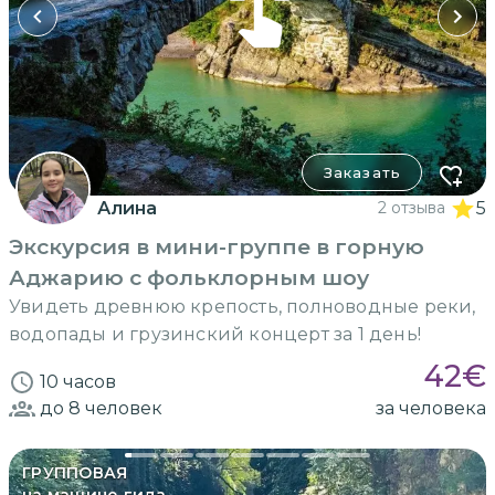
Заказать
Алина
2 отзыва
5
Экскурсия в мини-группе в горную
Аджарию с фольклорным шоу
Увидеть древнюю крепость, полноводные реки,
водопады и грузинский концерт за 1 день!
42
€
10 часов
до 8
человек
за человека
ГРУППОВАЯ
на машине гида