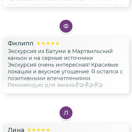
этого, узнали много интересных фактов о
Грузии) Спасибо, отдых удался!
Ф
Филипп
Экскурсия из Батуми в Мартвильский
каньон и на серные источники
Экскурсия очень интересная! Красивые
локации и вкусное угощение. Я остался с
позитивными впечатлениями.
Рекомендую для заказа✌️🤝✌️🤝✌️🤝
Л
Лина