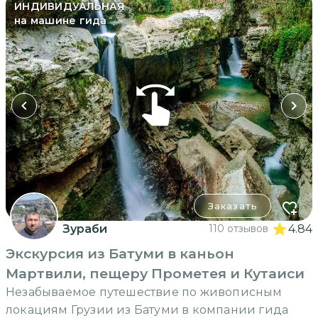
ИНДИВИДУАЛЬНАЯ
на машине гида
Заказать
Зураби
110 отзывов
4.84
Экскурсия из Батуми в каньон
Мартвили, пещеру Прометея и Кутаиси
Незабываемое путешествие по живописным
локациям Грузии из Батуми в компании гида