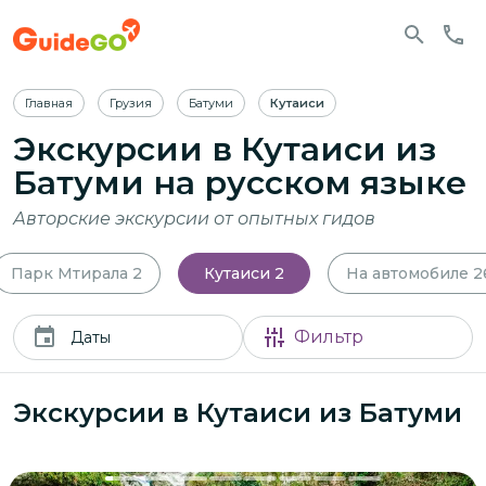
Главная
Грузия
Батуми
Кутаиси
Экскурсии в Кутаиси из
Батуми
на русском языке
Авторские экскурсии от опытных гидов
Парк Мтирала
2
Кутаиси
2
На автомобиле
2
Фильтр
Даты
Экскурсии в Кутаиси из Батуми