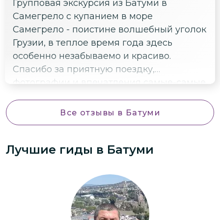
Групповая экскурсия из Батуми в
Самегрело с купанием в море
Самегрело - поистине волшебный уголок
Грузии, в теплое время года здесь
особенно незабываемо и красиво.
Спасибо за приятную поездку,
фотографии и впечатления самые-самые
😍😍😍😍😍. Точно будет что вспомнить и
порекомендовать друзьям.
Все отзывы
в Батуми
Лучшие гиды
в Батуми