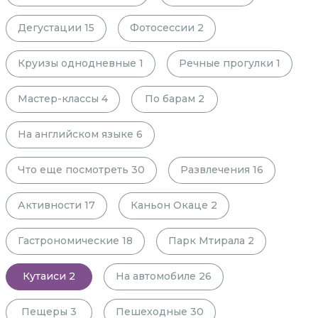
Дегустации
15
Фотосессии
2
Круизы однодневные
1
Речные прогулки
1
Мастер-классы
4
По барам
2
На английском языке
6
Что еще посмотреть
30
Развлечения
16
Активности
17
Каньон Окаце
2
Гастрономические
18
Парк Мтирала
2
Кутаиси
2
На автомобиле
26
Пещеры
3
Пешеходные
30