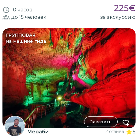
225
€
10 часов
до 15
человек
за экскурсию
ГРУППОВАЯ
на машине гида
Заказать
Мераби
2 отзыва
5