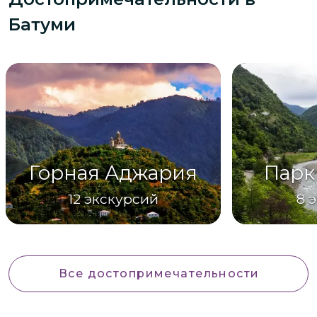
Батуми
Горная Аджария
Парк
12
экскурсий
8
э
Все достопримечательности