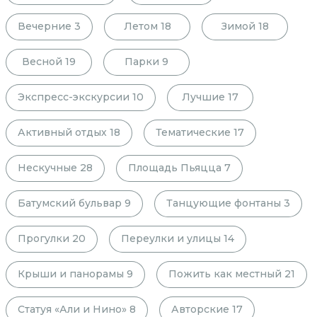
Вечерние
3
Летом
18
Зимой
18
Весной
19
Парки
9
Экспресс-экскурсии
10
Лучшие
17
Активный отдых
18
Тематические
17
Нескучные
28
Площадь Пьяцца
7
Батумский бульвар
9
Танцующие фонтаны
3
Прогулки
20
Переулки и улицы
14
Крыши и панорамы
9
Пожить как местный
21
Статуя «Али и Нино»
8
Авторские
17