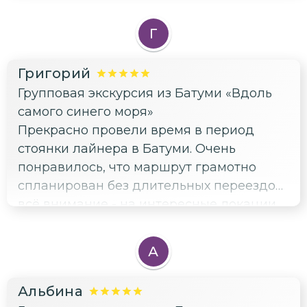
Г
Григорий
Групповая экскурсия из Батуми «Вдоль
самого синего моря»
Прекрасно провели время в период
стоянки лайнера в Батуми. Очень
понравилось, что маршрут грамотно
спланирован без длительных переездов,
всё внимание - на интересные локации.
А еще мы узнали много необычных
фактов о Грузии. Благодарим, нас всё
А
устроило)
Альбина