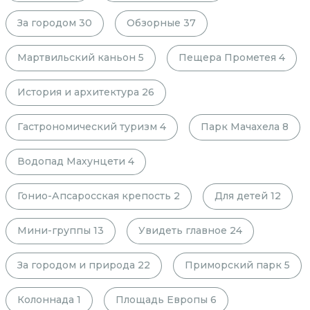
За городом
30
Обзорные
37
Мартвильский каньон
5
Пещера Прометея
4
История и архитектура
26
Гастрономический туризм
4
Парк Мачахела
8
Водопад Махунцети
4
Гонио-Апсаросская крепость
2
Для детей
12
Мини-группы
13
Увидеть главное
24
За городом и природа
22
Приморский парк
5
Колоннада
1
Площадь Европы
6