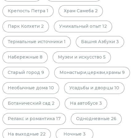
Крепость Петра
1
Храм Самеба
2
Парк Колхети
2
Уникальный опыт
12
Термальные источники
1
Башня Азбуки
3
Набережные
8
Музеи и искусство
5
Старый город
9
Монастыри,церкви,храмы
9
Необычные дома
10
Усадьбы и дворцы
10
Ботанический сад
2
На автобусе
3
Релакс и романтика
17
Однодневные
26
На выходные
22
Ночные
3