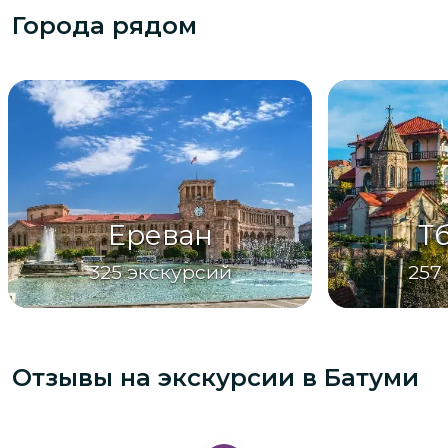
Города рядом
Ереван
Т
325
экскурсий
257
Отзывы на экскурсии
в Батуми