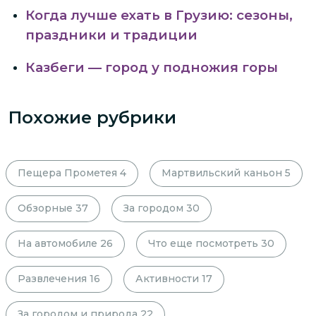
Когда лучше ехать в Грузию: сезоны,
праздники и традиции
Казбеги — город у подножия горы
Похожие рубрики
Пещера Прометея
4
Мартвильский каньон
5
Обзорные
37
За городом
30
На автомобиле
26
Что еще посмотреть
30
Развлечения
16
Активности
17
За городом и природа
22