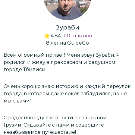
Зураби
4.84
110
отзывов
8
лет
на GuideGo
Всем огромный привет! Меня зовут Зураби. Я
П
родился и живу в прекрасном и радушном
д
городе Тбилиси.
к
А
Очень хорошо знаю историю и каждый переулок
,
города, в котором даже сокол заблудился, но не
Л
мы с вами!
п
з
о
С радостью жду вас в гости в солнечной
и
сь
Грузии. Отдыхайте с нами и совершите
незабываемое путешествие!