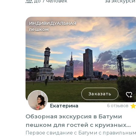
до 7
человек
за экскурс
ИНДИВИДУАЛЬНАЯ
пешком
Заказать
Екатерина
6 отзывов
Обзорная экскурсия в Батуми
пешком для гостей с круизных
лайнеров
Первое свидание с Батуми с правильны