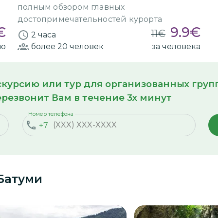
полным обзором главных
достопримечательностей курорта
€
9.9
€
11
€
2 часа
ию
более 20
человек
за человека
кскурсию или тур для организованных гру
резвонит Вам в течение 3х минут
Номер телефона
+7
Батуми