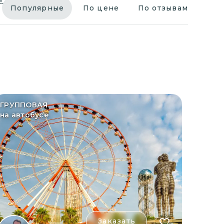
€
Популярные
По цене
По отзывам
ГРУППОВАЯ
на автобусе
Заказать