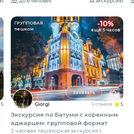
ию
до 6
человек
за экскурсию
-
10
%
ГРУППОВАЯ
пешком
еще 5 часов
Заказать
5
Giorgi
5 отзывов
5
Экскурсия по Батуми с коренным
аджарцем: групповой формат
м
2-часовая пешеходная экскурсия с