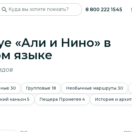
8 800 222 1545
уе «Али и Нино» в
ом языке
идов
ьные
30
Групповые
18
Необычные маршруты
30
кий каньон
5
Пещера Прометея
4
История и архит