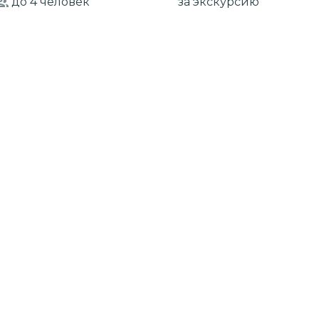
до 4
человек
за экскурсию