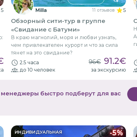
5
Milla
11 отзывов
5
Обзорный сити-тур в группе
О
«Свидание с Батуми»
Н
А
ю:
В краю магнолий, моря и любви узнать,
г
чем привлекателен курорт и что за сила
тянет на это свидание?
€
91.2
€
96
€
2.5 часа
ка
до 10
человек
за экскурсию
 менеджеры быстро подберут для вас
-
5
%
ИНДИВИДУАЛЬНАЯ