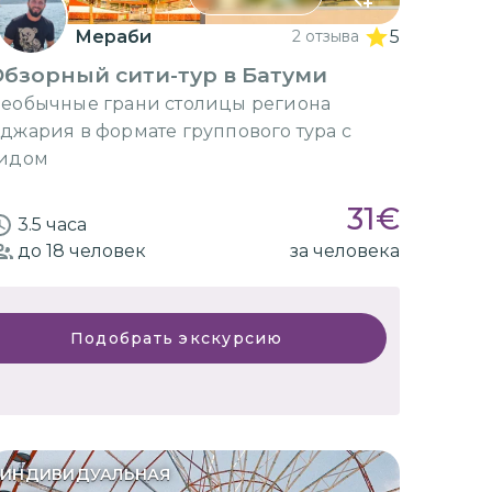
Мераби
2 отзыва
5
бзорный сити-тур в Батуми
еобычные грани столицы региона
джария в формате группового тура с
идом
31
€
3.5 часа
до 18
человек
за человека
Подобрать экскурсию
ИНДИВИДУАЛЬНАЯ