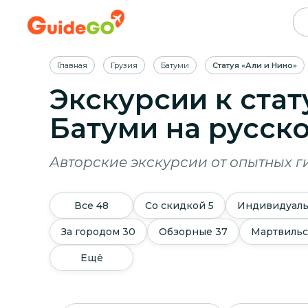
Главная
Грузия
Батуми
Статуя «Али и Нино»
Экскурсии к стат
Батуми
на русск
Авторские экскурсии от опытных г
Все
48
Со скидкой
5
Индивидуал
За городом
30
Обзорные
37
Мартвильс
Ещё