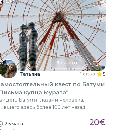
пешком
Заказать
Татьяна
1 отзыв
5
Самостоятельный квест по Батуми
Письма купца Мурата"
видеть Батуми глазами человека,
ившего здесь более 100 лет назад
20
€
2.5 часа