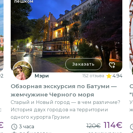
пешком
Заказать
92
Мэри
152 отзыва
4.94
Обзорная экскурсия по Батуми —
жемчужине Черного моря
"
Старый и Новый город — в чем различие?
У
с
История двух городов на территории
ж
одного курорта Грузии
€
114
€
120
€
3 часа