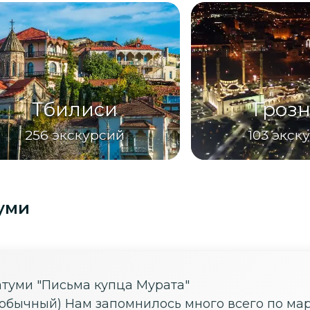
Тбилиси
Гроз
256
экскурсий
103
экск
уми
атуми "Письма купца Мурата"
обычный) Нам запомнилось много всего по мар