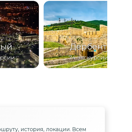
ный
Дербент
урсии
74
экскурсии
шруту, история, локации. Всем