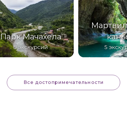
Мартвил
Парк Мачахела
кань
8
экскурсий
5
экску
Все достопримечательности