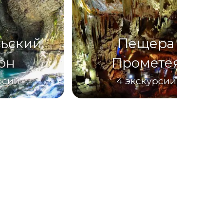
ьский
Пещера
он
Прометея
рсий
4
экскурсии