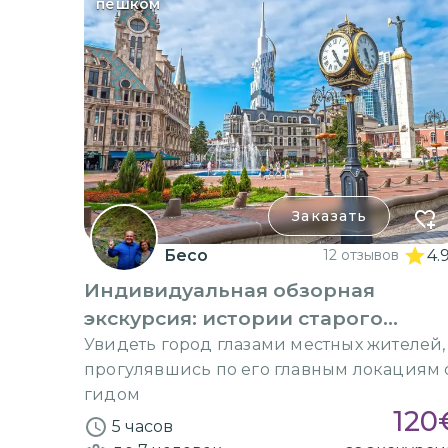
пешком
Заказать
Бесо
12 отзывов
4.
Индивидуальная обзорная
экскурсия: истории старого
Батуми
Увидеть город глазами местных жителей,
прогулявшись по его главным локациям 
гидом
120
5 часов