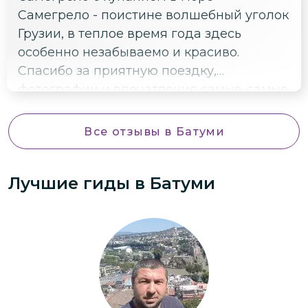
Самегрело - поистине волшебный уголок
Грузии, в теплое время года здесь
особенно незабываемо и красиво.
Спасибо за приятную поездку,
фотографии и впечатления самые-самые
😍😍😍😍😍. Точно будет что вспомнить и
порекомендовать друзьям.
Все отзывы
в Батуми
Лучшие гиды
в Батуми