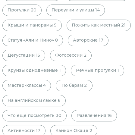
Прогулки
20
Переулки и улицы
14
Крыши и панорамы
9
Пожить как местный
21
Статуя «Али и Нино»
8
Авторские
17
Дегустации
15
Фотосессии
2
Круизы однодневные
1
Речные прогулки
1
Мастер-классы
4
По барам
2
На английском языке
6
Что еще посмотреть
30
Развлечения
16
Активности
17
Каньон Окаце
2