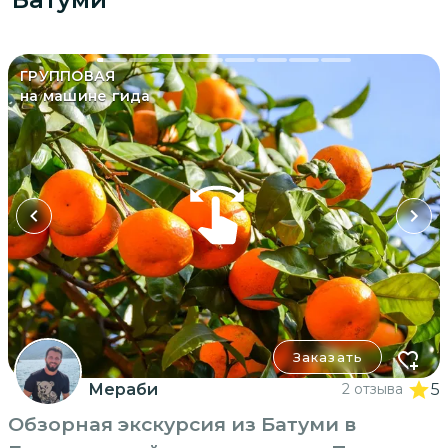
ГРУППОВАЯ
на машине гида
Заказать
Мераби
2 отзыва
5
Обзорная экскурсия из Батуми в