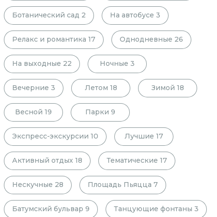
Ботанический сад
2
На автобусе
3
Релакс и романтика
17
Однодневные
26
На выходные
22
Ночные
3
Вечерние
3
Летом
18
Зимой
18
Весной
19
Парки
9
Экспресс-экскурсии
10
Лучшие
17
Активный отдых
18
Тематические
17
Нескучные
28
Площадь Пьяцца
7
Батумский бульвар
9
Танцующие фонтаны
3