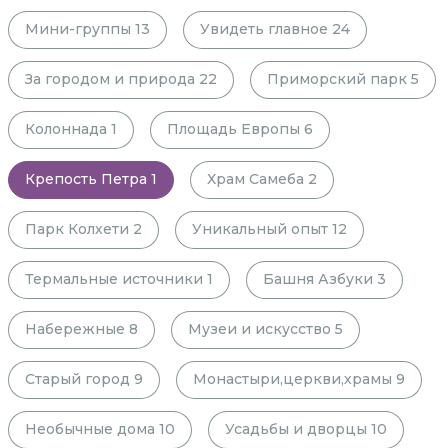
Мини-группы
13
Увидеть главное
24
За городом и природа
22
Приморский парк
5
Колоннада
1
Площадь Европы
6
Крепость Петра
1
Храм Самеба
2
Парк Колхети
2
Уникальный опыт
12
Термальные источники
1
Башня Азбуки
3
Набережные
8
Музеи и искусство
5
Старый город
9
Монастыри,церкви,храмы
9
Необычные дома
10
Усадьбы и дворцы
10