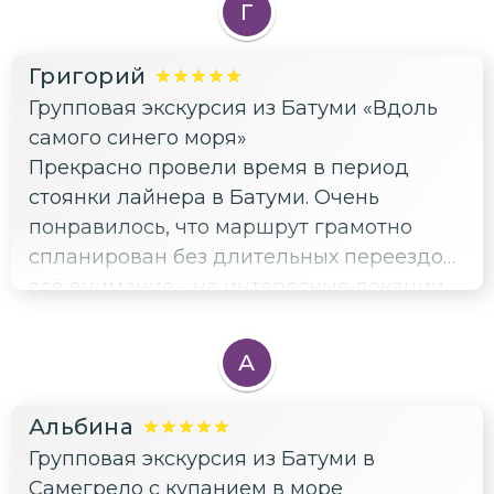
Г
Григорий
Групповая экскурсия из Батуми «Вдоль
самого синего моря»
Прекрасно провели время в период
стоянки лайнера в Батуми. Очень
понравилось, что маршрут грамотно
спланирован без длительных переездов,
всё внимание - на интересные локации.
А еще мы узнали много необычных
фактов о Грузии. Благодарим, нас всё
А
устроило)
Альбина
Групповая экскурсия из Батуми в
Самегрело с купанием в море