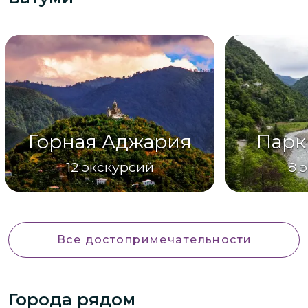
Горная Аджария
Парк
12
экскурсий
8
э
Все достопримечательности
Города рядом