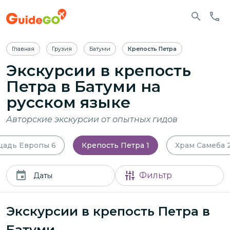
Главная
Грузия
Батуми
Крепость Петра
Экскурсии в крепость
Петра в Батуми
на
русском языке
Авторские экскурсии от опытных гидов
щадь Европы
6
Крепость Петра
1
Храм Самеба
Фильтр
Даты
Экскурсии в крепость Петра в
Батуми