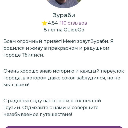
Зураби
4.84
110
отзывов
8
лет
на GuideGo
Всем огромный привет! Меня зовут Зураби. Я
П
родился и живу в прекрасном и радушном
д
городе Тбилиси.
к
А
Очень хорошо знаю историю и каждый переулок
,
города, в котором даже сокол заблудился, но не
Л
мы с вами!
п
з
о
С радостью жду вас в гости в солнечной
и
сь
Грузии. Отдыхайте с нами и совершите
незабываемое путешествие!