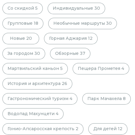
Со скидкой
5
Индивидуальные
30
Групповые
18
Необычные маршруты
30
Новые
20
Горная Аджария
12
За городом
30
Обзорные
37
Мартвильский каньон
5
Пещера Прометея
4
История и архитектура
26
Гастрономический туризм
4
Парк Мачахела
8
Водопад Махунцети
4
Гонио-Апсаросская крепость
2
Для детей
12