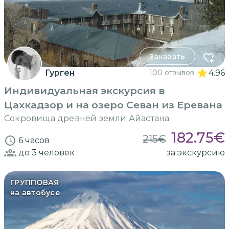
Заказать
Гурген
100 отзывов
4.96
Индивидуальная экскурсия в
Цахкадзор и на озеро Севан из Еревана
Сокровища древней земли Айастана
182.75
€
215
€
6 часов
до 3
человек
за экскурсию
ГРУППОВАЯ
на автобусе