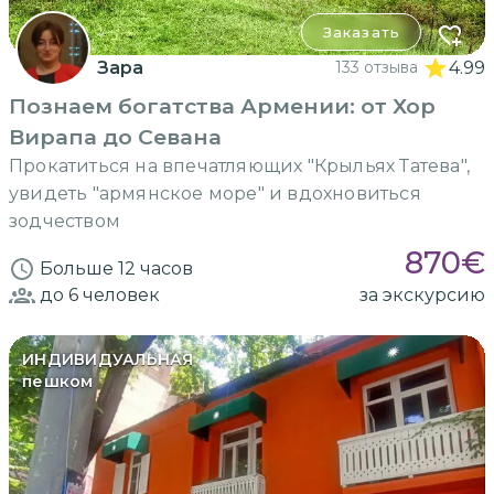
Заказать
Зара
133 отзыва
4.99
Познаем богатства Армении: от Хор
Вирапа до Севана
Прокатиться на впечатляющих "Крыльях Татева",
увидеть "армянское море" и вдохновиться
зодчеством
870
€
Больше 12 часов
до 6
человек
за экскурсию
ИНДИВИДУАЛЬНАЯ
пешком