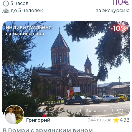
110
€
5 часов
до 3
человек
за экскурсию
-
10
%
ИНДИВИДУАЛЬНАЯ
на машине гида
Заказать
Григорий
244 отзыва
4.98
В Гюмри с армянским вином