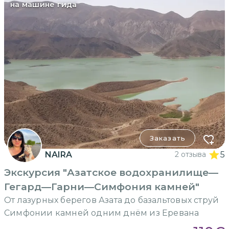
на машине гида
Заказать
NAIRA
2 отзыва
5
Экскурсия "Азатское водохранилище—
Гегард—Гарни—Симфония камней"
От лазурных берегов Азата до базальтовых струй
Симфонии камней одним днём из Еревана