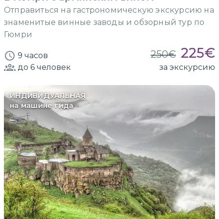
Отправиться на гастрономическую экскурсию на
знаменитые винные заводы и обзорный тур по
Гюмри
225
€
250
€
9 часов
до 6
человек
за экскурсию
ИНДИВИДУАЛЬНАЯ
на машине гида