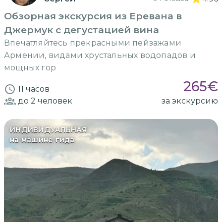
Обзорная экскурсия из Еревана в
Джермук с дегустацией вина
Впечатляйтесь прекрасными пейзажами
Армении, видами хрустальных водопадов и
мощных гор
265
€
11 часов
до 2
человек
за экскурсию
ИНДИВИДУАЛЬНАЯ
на машине гида