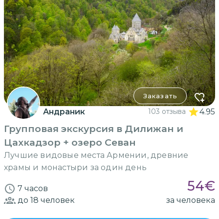
Заказать
Андраник
103 отзыва
4.95
Групповая экскурсия в Дилижан и
Цахкадзор + озеро Севан
Лучшие видовые места Армении, древние
храмы и монастыри за один день
54
€
7 часов
до 18
человек
за человека