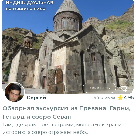
ИНДИВИДУАЛЬНАЯ
на машине гида
Заказать
Сергей
94 отзыва
4.96
Обзорная экскурсия из Еревана: Гарни,
Гегард и озеро Севан
Там, где храм поёт ветрами, монастырь хранит
историю, а озеро отражает небо…