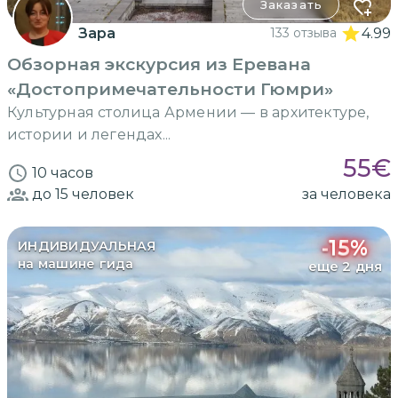
Заказать
Зара
133 отзыва
4.99
Обзорная экскурсия из Еревана
«Достопримечательности Гюмри»
Культурная столица Армении — в архитектуре,
истории и легендах...
55
€
10 часов
до 15
человек
за человека
-
15
%
ИНДИВИДУАЛЬНАЯ
на машине гида
еще 2 дня