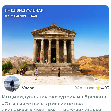
ИНДИВИДУАЛЬНАЯ
на машине гида
Заказать
Vache
96 отзывов
4.95
Индивидуальная экскурсия из Еревана
«От язычества к христианству»
Арка Чаренца, храм Гарни, Симфония камней,