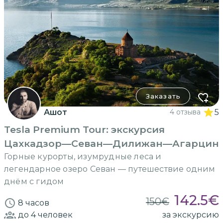
Заказать
Ашот
4 отзыва
5
Tesla Premium Tour: экскурсия
Цахкадзор—Севан—Дилижан—Агарцин
Горные курорты, изумрудные леса и
легендарное озеро Севан — путешествие одним
днём с гидом
142.5
€
150
€
8 часов
до 4
человек
за экскурсию