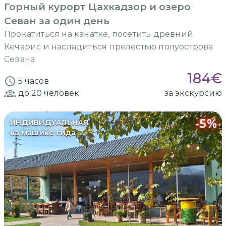
Горный курорт Цахкадзор и озеро
Севан за один день
Прокатиться на канатке, посетить древний
Кечарис и насладиться прелестью полуострова
Севана
184
€
5 часов
до 20
человек
за экскурсию
-
5
%
ИНДИВИДУАЛЬНАЯ
на машине гида