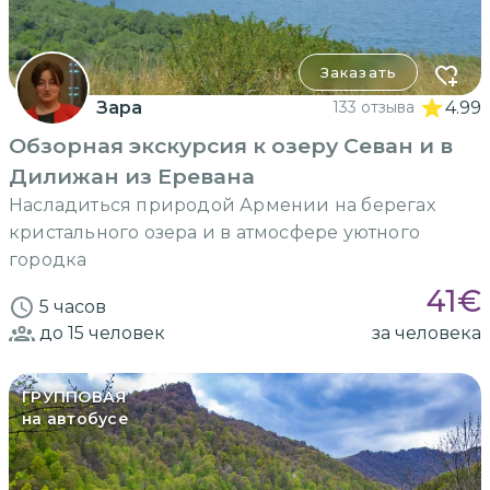
Заказать
Зара
133 отзыва
4.99
Обзорная экскурсия к озеру Севан и в
Дилижан из Еревана
Насладиться природой Армении на берегах
кристального озера и в атмосфере уютного
городка
41
€
5 часов
до 15
человек
за человека
ГРУППОВАЯ
на автобусе