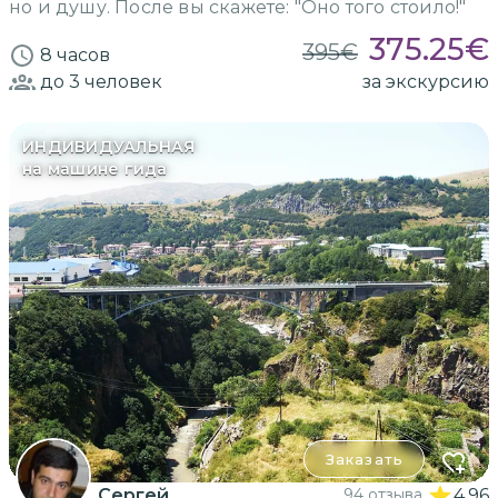
но и душу. После вы скажете: "Оно того стоило!"
375.25
€
395
€
8 часов
до 3
человек
за экскурсию
ИНДИВИДУАЛЬНАЯ
на машине гида
Заказать
Сергей
94 отзыва
4.96