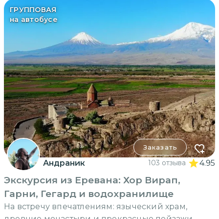
ГРУППОВАЯ
на автобусе
Заказать
Андраник
103 отзыва
4.95
Экскурсия из Еревана: Хор Вирап,
Гарни, Гегард и водохранилище
На встречу впечатлениям: языческий храм,
древние монастыри и прекрасные пейзажи