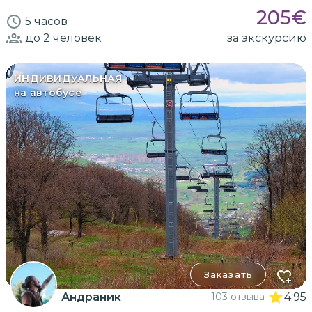
205
€
5 часов
до 2
человек
за экскурсию
ИНДИВИДУАЛЬНАЯ
на автобусе
Заказать
Андраник
103 отзыва
4.95