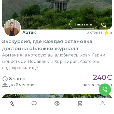
Заказать
Артак
3 отзыва
5
Экскурсия, где каждая остановка
достойна обложки журнала
Армения, в которую вы влюбитесь: храм Гарни,
монастыри Нораванк и Хор Вирап, Азатское
водохранилище
240
€
8 часов
до 6
человек
за экскурсию
ИНДИВИДУАЛЬНАЯ
на машине гида