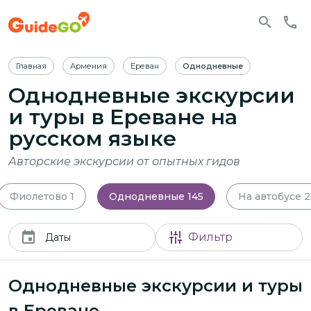
Главная
Армения
Ереван
Однодневные
Однодневные экскурсии
и туры в Ереване
на
русском языке
Авторские экскурсии от опытных гидов
Фиолетово
1
Однодневные
145
На автобусе
2
Фильтр
Даты
Однодневные экскурсии и туры
в Ереване