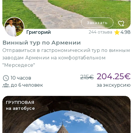
Заказать
Григорий
244 отзыва
4.98
Винный тур по Армении
Отправиться в гастрономический тур по винным
заводам Армении на комфортабельном
"Мерседесе"
204.25
€
215
€
10 часов
до 6
человек
за экскурсию
ГРУППОВАЯ
на автобусе