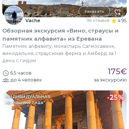
Заказать
Vache
96 отзывов
4.95
Обзорная экскурсия «Вино, страусы и
памятник алфавита» из Еревана
Памятник алфавиту, монастырь Сагмосаванк,
винодельня, страусиная ферма и Амберд за 1
день с гидом
175
€
6.5 часов
до 4
человек
за экскурсию
-
25
%
ИНДИВИДУАЛЬНАЯ
на машине гида