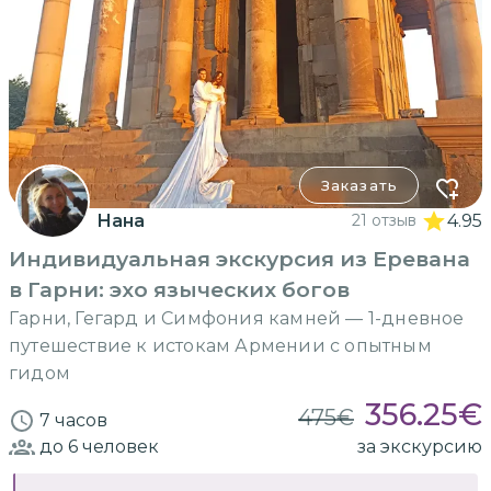
Заказать
Нана
21 отзыв
4.95
Индивидуальная экскурсия из Еревана
в Гарни: эхо языческих богов
Гарни, Гегард и Симфония камней — 1-дневное
путешествие к истокам Армении с опытным
гидом
356.25
€
475
€
7 часов
до 6
человек
за экскурсию