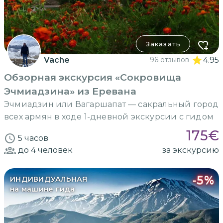
Заказать
Vache
96 отзывов
4.95
Обзорная экскурсия «Сокровища
Эчмиадзина» из Еревана
Эчмиадзин или Вагаршапат — сакральный город
всех армян в ходе 1-дневной экскурсии с гидом
175
€
5 часов
до 4
человек
за экскурсию
-
5
%
ИНДИВИДУАЛЬНАЯ
на машине гида