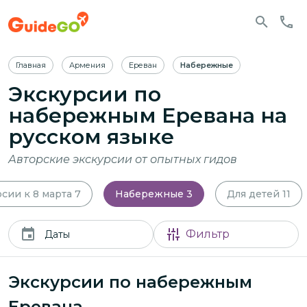
Главная
Армения
Ереван
Набережные
Экскурсии по
набережным Еревана
на
русском языке
Авторские экскурсии от опытных гидов
сии к 8 марта
7
Набережные
3
Для детей
11
Фильтр
Даты
Экскурсии по набережным
Еревана