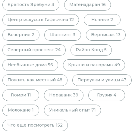
Крепость Эребуни
3
Матенадаран
16
Центр искусств Гафесчяна
12
Ночные
2
Вечерние
2
Шоппинг
3
Вернисаж
13
Северный проспект
24
Район Конд
5
Необычные дома
56
Крыши и панорамы
49
Пожить как местный
48
Переулки и улицы
43
Гюмри
11
Нораванк
39
Грузия
4
Молокане
1
Уникальный опыт
71
Что еще посмотреть
152