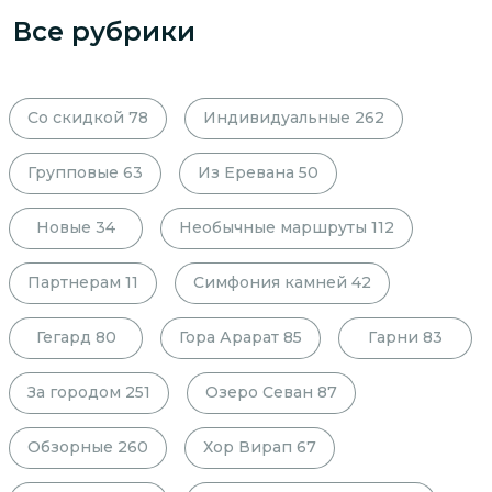
Все рубрики
Со скидкой
78
Индивидуальные
262
Групповые
63
Из Еревана
50
Новые
34
Необычные маршруты
112
Партнерам
11
Симфония камней
42
Гегард
80
Гора Арарат
85
Гарни
83
За городом
251
Озеро Севан
87
Обзорные
260
Хор Вирап
67