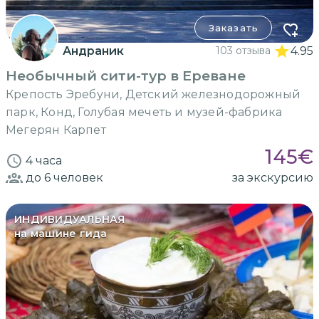
Заказать
Андраник
103 отзыва
4.95
Необычный сити-тур в Ереване
Крепость Эребуни, Детский железнодорожный
парк, Конд, Голубая мечеть и музей-фабрика
Мегерян Карпет
145
€
4 часа
до 6
человек
за экскурсию
ИНДИВИДУАЛЬНАЯ
на машине гида