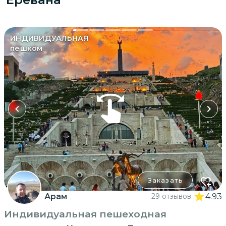
ИНДИВИДУАЛЬНАЯ
пешком
Заказать
Арам
29 отзывов
4.93
Индивидуальная пешеходная