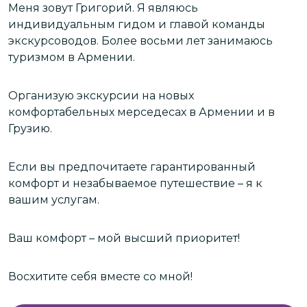
т
Меня зовут Григорий. Я являюсь
у
индивидуальным гидом и главой команды
экскурсоводов. Более восьми лет занимаюсь
В
туризмом в Армении.
э
А
ч
Организую экскурсии на новых
комфортабельных мерседесах в Армении и в
Грузию.
Б
—
э
и
Если вы предпочитаете гарантированный
с
комфорт и незабываемое путешествие – я к
м
вашим услугам.
д
Е
Ваш комфорт – мой высший приоритет!
п
п
Восхитите себя вместе со мной!
н