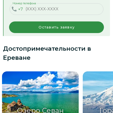
Номер телефона
+7
Оставить заявку
Достопримечательности
в
Ереване
Озеро Севан
Гор