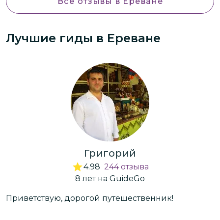
Все отзывы
в Ереване
Лучшие гиды
в Ереване
Григорий
4.98
244
отзыва
8
лет
на GuideGo
Приветствую, дорогой путешественник!
М
т.
г