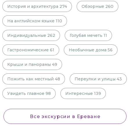
История и архитектура
274
Обзорные
260
На английском языке
110
Индивидуальные
262
Голубая мечеть
11
Гастрономические
61
Необычные дома
56
Крыши и панорамы
49
Пожить как местный
48
Переулки и улицы
43
Увидеть главное
98
Интересные
139
Все экскурсии
в Ереване