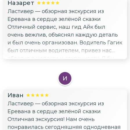
Назарет
Ластивер — обзорная экскурсия из
Еревана в сердце зелёной сказки
Отличный сервис, наш гид Айк был
очень вежлив, объяснял каждую деталь
и был очень организован. Водитель Гагик
был отличным водителем, привез нас
обратно в целости и сохранности. Я бы
рекомендовал всем. Спасибо, Айк, за
твою работу, было приятно с тобой
И
познакомиться.
Иван
Ластивер — обзорная экскурсия из
Еревана в сердце зелёной сказки
Отличная экскурсия! ​Нам очень
понравилась сегодняшняя однодневная