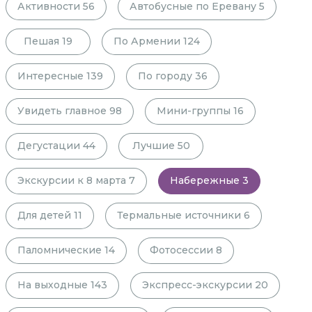
Активности
56
Автобусные по Еревану
5
Пешая
19
По Армении
124
Интересные
139
По городу
36
Увидеть главное
98
Мини-группы
16
Дегустации
44
Лучшие
50
Экскурсии к 8 марта
7
Набережные
3
Для детей
11
Термальные источники
6
Паломнические
14
Фотосессии
8
На выходные
143
Экспресс-экскурсии
20