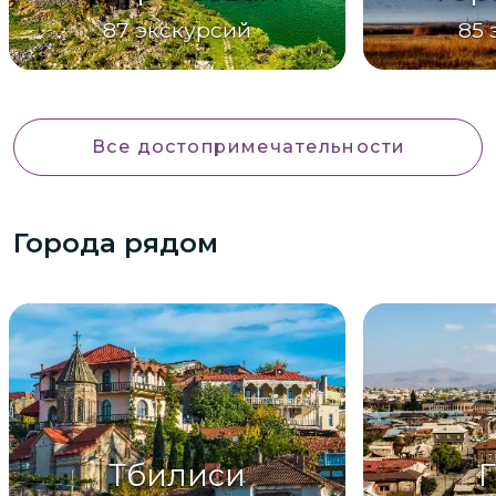
87
экскурсий
85
Все достопримечательности
Города рядом
Тбилиси