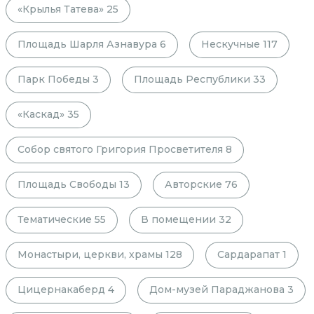
«Крылья Татева»
25
Площадь Шарля Азнавура
6
Нескучные
117
Парк Победы
3
Площадь Республики
33
«Каскад»
35
Собор святого Григория Просветителя
8
Площадь Свободы
13
Авторские
76
Тематические
55
В помещении
32
Монастыри, церкви, храмы
128
Сардарапат
1
Цицернакаберд
4
Дом-музей Параджанова
3