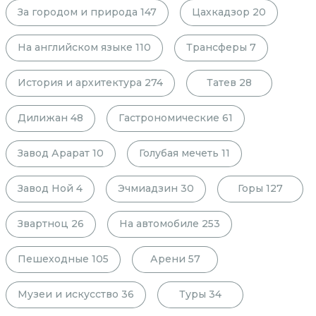
За городом и природа
147
Цахкадзор
20
На английском языке
110
Трансферы
7
История и архитектура
274
Татев
28
Дилижан
48
Гастрономические
61
Завод Арарат
10
Голубая мечеть
11
Завод Ной
4
Эчмиадзин
30
Горы
127
Звартноц
26
На автомобиле
253
Пешеходные
105
Арени
57
Музеи и искусство
36
Туры
34