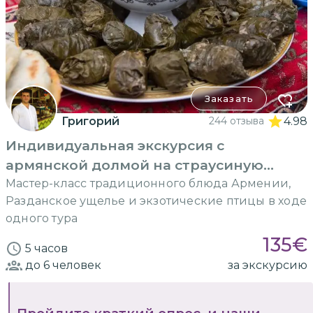
Заказать
Григорий
244 отзыва
4.98
Индивидуальная экскурсия с
армянской долмой на страусиную
ферму
Мастер-класс традиционного блюда Армении,
Разданское ущелье и экзотические птицы в ходе
одного тура
135
€
5 часов
до 6
человек
за экскурсию