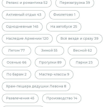
Релакс и романтика
52
Перезагрузка
39
Активный отдых
43
Фиолетово
1
Однодневные
145
На автобусе
25
Наследие Армении
120
Всё везде и сразу
39
Летом
77
Зимой
55
Весной
62
Осенью
66
Прогулки
89
Парки
23
По барам
2
Мастер-классы
9
Храм-пещера дедушки Левона
8
Развлечения
45
Производство
14