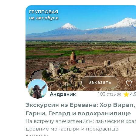
ГРУППОВАЯ
на автобусе
Заказать
Андраник
103 отзыва
4.
Экскурсия из Еревана: Хор Вирап,
Гарни, Гегард и водохранилище
На встречу впечатлениям: языческий хра
древние монастыри и прекрасные