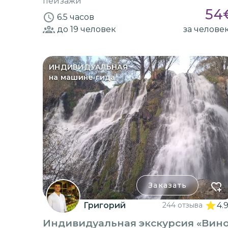
пейзажи
54
6.5 часов
до 19
человек
за челове
ИНДИВИДУАЛЬНАЯ
на машине гида
Заказать
Григорий
244 отзыва
4.
Индивидуальная экскурсия «Вин