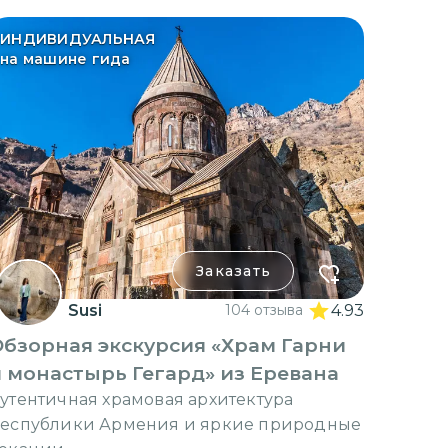
ИНДИВИДУАЛЬНАЯ
на машине гида
Заказать
Susi
104 отзыва
4.93
бзорная экскурсия «Храм Гарни
 монастырь Гегард» из Еревана
утентичная храмовая архитектура
еспублики Армения и яркие природные