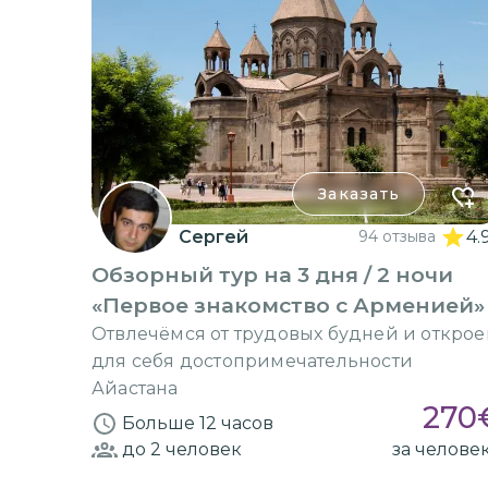
Заказать
Сергей
94 отзыва
4.
Обзорный тур на 3 дня / 2 ночи
«Первое знакомство с Арменией»
Отвлечёмся от трудовых будней и откро
для себя достопримечательности
Айастана
270
Больше 12 часов
до 2
человек
за челове