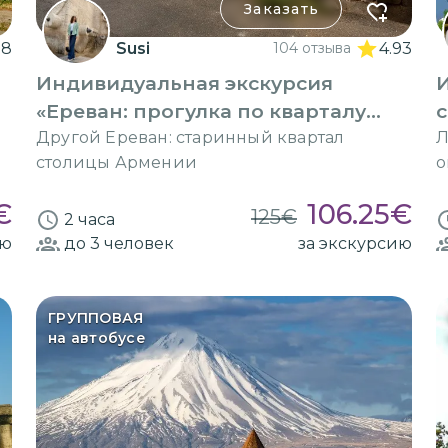
Заказать
98
Susi
104 отзыва
4.93
Индивидуальная экскурсия
«Ереван: прогулка по кварталу
Конд»
Другой Ереван: старинный квартал
Л
столицы Армении
о
€
106.25
€
125
€
2 часа
ию
до 3
человек
за экскурсию
ГРУППОВАЯ
на автобусе