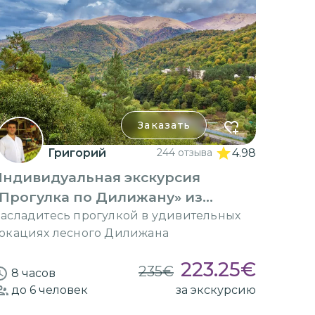
Заказать
Григорий
244 отзыва
4.98
Индивидуальная экскурсия
Прогулка по Дилижану» из
Еревана
асладитесь прогулкой в удивительных
окациях лесного Дилижана
223.25
€
235
€
8 часов
до 6
человек
за экскурсию