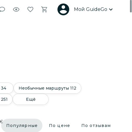
Мой GuideGo
34
Необычные маршруты
112
251
Ещё
€
Популярные
По цене
По отзывам