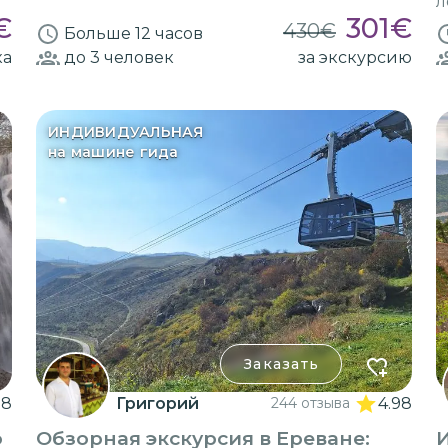
л
€
301
€
430
€
Больше 12 часов
ка
до 3
человек
за экскурсию
ИНДИВИДУАЛЬНАЯ
на машине гида
Заказать
98
Григорий
244 отзыва
4.98
о
Обзорная экскурсия в Ереване: