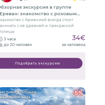
бзорная экскурсия в группе
Ереван: знакомство с розовым
раем»
накомство с Арменией всегда стоит
ачинать с её древней и прекрасной
толицы
34
€
3 часа
до 20
человек
за человека
Подобрать экскурсию
-
5
%
ИНДИВИДУАЛЬНАЯ
на машине гида