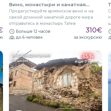
Вино, монастыри и канатная
Т
дорога
Продегустируйте армянское вино и на
С
самой длинной канатной дороге мира
ч
отправьтесь в монастырь Татев
ш
€
310
€
Больше 12 часов
ию
до 6
человек
за экскурсию
-
15
%
ИНДИВИДУАЛЬНАЯ
пешком
еще 7 часов