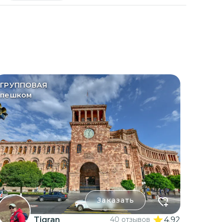
ГРУППОВАЯ
пешком
Заказать
Tigran
40 отзывов
4.92