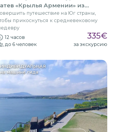
атев «Крылья Армении» из
Еревана
овершить путешествие на Юг страны,
тобы прикоснуться к средневековому
едевру
335
€
12 часов
до 6
человек
за экскурсию
ИНДИВИДУАЛЬНАЯ
на машине гида