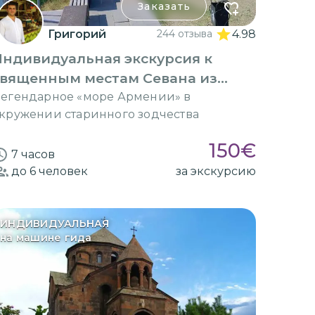
Заказать
Григорий
244 отзыва
4.98
Индивидуальная экскурсия к
священным местам Севана из
Еревана
егендарное «море Армении» в
кружении старинного зодчества
150
€
7 часов
до 6
человек
за экскурсию
ИНДИВИДУАЛЬНАЯ
на машине гида