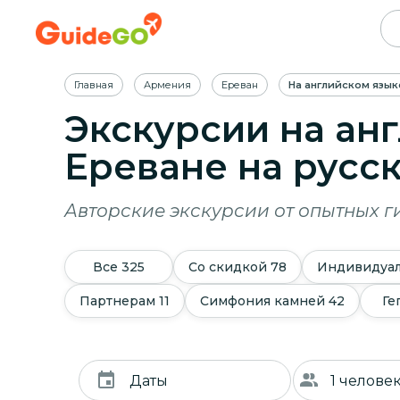
Главная
Армения
Ереван
На английском язык
Экскурсии на ан
Ереване
на русс
Авторские экскурсии от опытных г
Все
325
Со скидкой
78
Индивидуа
Партнерам
11
Симфония камней
42
Ге
Даты