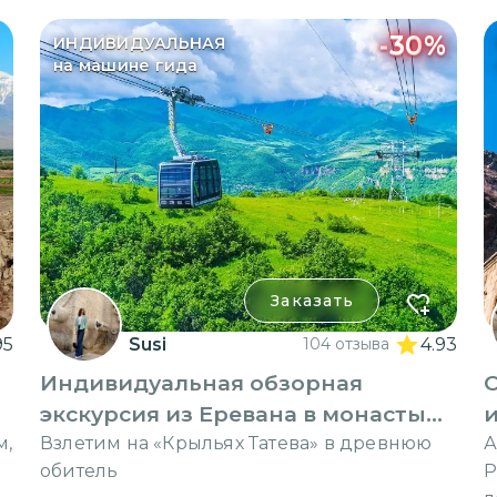
-
30
%
ИНДИВИДУАЛЬНАЯ
на машине гида
Заказать
95
Susi
104 отзыва
4.93
Индивидуальная обзорная
О
экскурсия из Еревана в монастырь
и
Татев
м,
Взлетим на «Крыльях Татева» в древнюю
А
обитель
Р