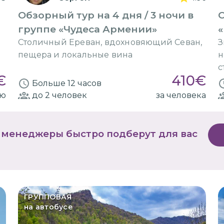
Обзорный тур на 4 дня / 3 ночи в
О
группе «Чудеса Армении»
«
Столичный Ереван, вдохновяющий Севан,
З
пещера и локальные вина
н
с
€
410
€
Больше 12 часов
ию
до 2
человек
за человека
 менеджеры быстро подберут для вас
ГРУППОВАЯ
на автобусе