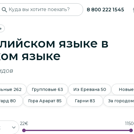
8 800 222 1545
е
глийском языке в
ком языке
идов
льные
262
Групповые
63
Из Еревана
50
Новые
гард
80
Гора Арарат
85
Гарни
83
За городом
22
€
1150