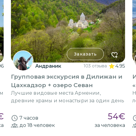
Заказать
96
Андраник
103 отзыва
4.95
Групповая экскурсия в Дилижан и
Цахкадзор + озеро Севан
«
ем
Лучшие видовые места Армении,
Н
древние храмы и монастыри за один день
л
€
54
€
7 часов
ка
до 18
человек
за человека