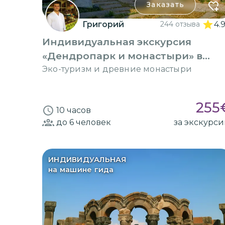
Заказать
Григорий
244 отзыва
4.
Индивидуальная экскурсия
«Дендропарк и монастыри» в
Ереване
Эко-туризм и древние монастыри
255
10 часов
до 6
человек
за экскурс
ИНДИВИДУАЛЬНАЯ
на машине гида