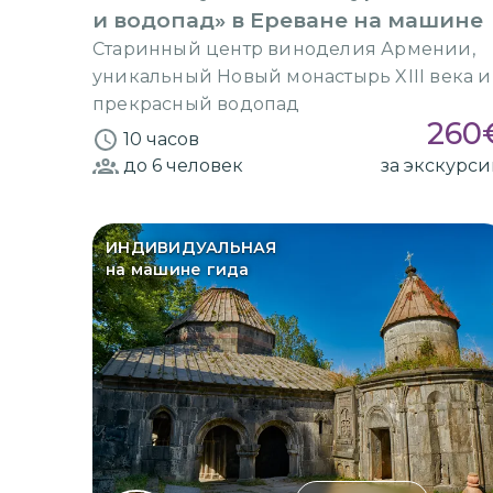
и водопад» в Ереване на машине
Старинный центр виноделия Армении,
уникальный Новый монастырь XIII века и
прекрасный водопад
260
10 часов
до 6
человек
за экскурс
ИНДИВИДУАЛЬНАЯ
на машине гида