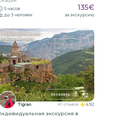
окации
135
€
5 часов
до 3
человек
за экскурсию
ИНДИВИДУАЛЬНАЯ
на машине гида
Заказать
Tigran
40 отзывов
4.92
Индивидуальная экскурсия в