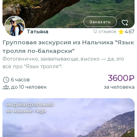
Заказать
Татьяна
12 отзывов
4.67
Групповая экскурсия из Нальчика "Язык
тролля по-балкарски"
Фотогенично, захватывающе, высоко — да, это
всё про "Язык тролля"!
3600
₽
6 часов
до 10
человек
за человека
ИНДИВИДУАЛЬНАЯ
на машине гида