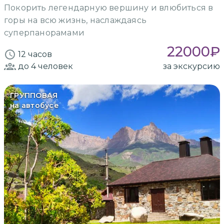
Покорить легендарную вершину и влюбиться в
горы на всю жизнь, наслаждаясь
суперпанорамами
22000
₽
12 часов
до 4
человек
за экскурсию
ГРУППОВАЯ
на автобусе