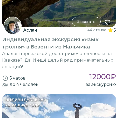
Заказать
Аслан
44 отзыва
5
Индивидуальная экскурсия «Язык
тролля» в Безенги из Нальчика
Аналог норвежской достопримечательности на
Кавказе?! Да! И ещё целый ряд примечательных
локаций!
12000
₽
5 часов
до 4
человек
за экскурсию
ИНДИВИДУАЛЬНАЯ
на машине гида