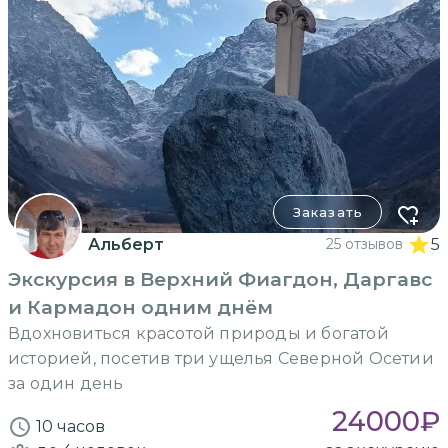
Заказать
Альберт
25 отзывов
5
Экскурсия в Верхний Фиагдон, Даргавс
и Кармадон одним днём
Вдохновиться красотой природы и богатой
историей, посетив три ущелья Северной Осетии
за один день
24000
₽
10 часов