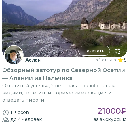
Заказать
Аслан
44 отзыва
5
Обзорный автотур по Северной Осетии
— Алании из Нальчика
Охватить 4 ущелья, 2 перевала, полюбоваться
видами, посетить исторические локации и
отведать пироги
21000
₽
11 часов
до 4
человек
за экскурсию