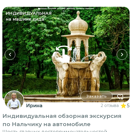
ИНДИВИДУАЛЬНАЯ
на машине гида
Заказать
Ирина
2 отзыва
5
Индивидуальная обзорная экскурсия
по Нальчику на автомобиле
Шесть главных достопримечательностей