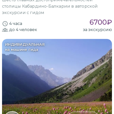
столицы Кабардино-Балкарии в авторской
экскурсии с гидом
6700
₽
4 часа
до 4
человек
за экскурсию
ИНДИВИДУАЛЬНАЯ
на машине гида