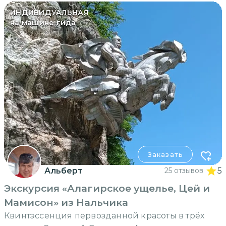
ИНДИВИДУАЛЬНАЯ
на машине гида
Заказать
Альберт
25 отзывов
5
Экскурсия «Алагирское ущелье, Цей и
Мамисон» из Нальчика
Квинтэссенция первозданной красоты в трёх