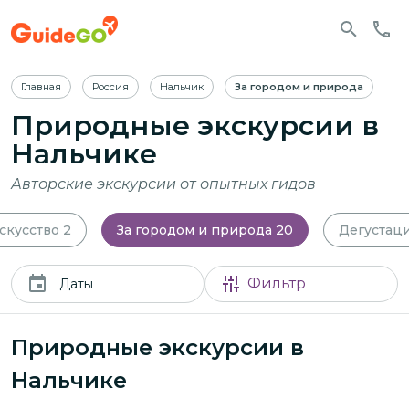
Главная
Россия
Нальчик
За городом и природа
Природные экскурсии в
Нальчике
Авторские экскурсии от опытных гидов
скусство
2
За городом и природа
20
Дегустац
Фильтр
Даты
Природные экскурсии в
Нальчике