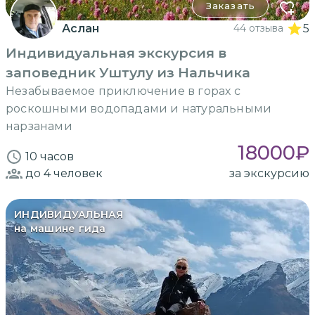
Заказать
Аслан
44 отзыва
5
Индивидуальная экскурсия в
заповедник Уштулу из Нальчика
Незабываемое приключение в горах с
роскошными водопадами и натуральными
нарзанами
18000
₽
10 часов
до 4
человек
за экскурсию
ИНДИВИДУАЛЬНАЯ
на машине гида