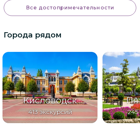
Все достопримечательности
Города рядом
Кисловодск
Пя
413
экскурсий
245