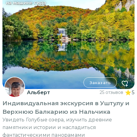
на машине гида
Заказать
Альберт
25 отзывов
5
Индивидуальная экскурсия в Уштулу и
Верхнюю Балкарию из Нальчика
Увидеть Голубые озера, изучить древние
памятники истории и насладиться
фантастическими панорамами