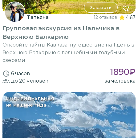
Заказать
Татьяна
12 отзывов
4.67
Групповая экскурсия из Нальчика в
Верхнюю Балкарию
Откройте тайны Кавказа: путешествие на 1 день в
Верхнюю Балкарию с волшебными голубыми
озёрами
1890
₽
6 часов
до 20
человек
за человека
ИНДИВИДУАЛЬНАЯ
на машине гида