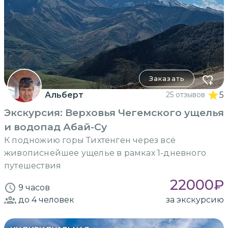
Заказать
Альберт
25 отзывов
5
Экскурсия: Верховья Чегемского ущелья
и водопад Абай-Су
К подножию горы Тихтенген через всё
живописнейшее ущелье в рамках 1-дневного
путешествия
22000
₽
9 часов
до 4
человек
за экскурсию