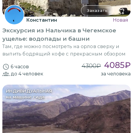
Заказать
Константин
Новая
Экскурсия из Нальчика в Чегемское
ущелье: водопады и башни
Там, где можно посмотреть на орлов сверху и
выпить бодрящий кофе с прекрасным обзором
4085
₽
4300
₽
6 часов
до 4
человек
за человека
ИНДИВИДУАЛЬНАЯ
на машине гида