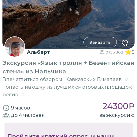
Заказать
Альберт
25 отзывов
5
Экскурсия «Язык тролля + Безенгийская
стена» из Нальчика
Впечатлиться обзором "Кавказских Гималаев" и
попасть на одну из лучших смотровых площадок
региона
24300
₽
9 часов
до 4
человек
за экскурсию
Пройдите краткий опрос, и наши