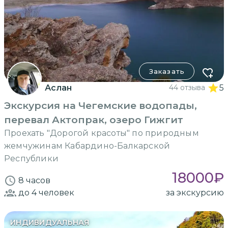
Заказать
Аслан
44 отзыва
5
Экскурсия на Чегемские водопады,
перевал Актопрак, озеро Гижгит
Проехать "Дорогой красоты" по природным
жемчужинам Кабардино-Балкарской
Республики
18000
₽
8 часов
до 4
человек
за экскурсию
ИНДИВИДУАЛЬНАЯ