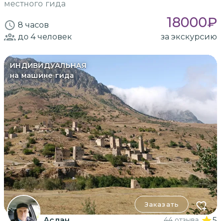
местного гида
18000
₽
8 часов
до 4
человек
за экскурсию
ИНДИВИДУАЛЬНАЯ
на машине гида
Заказать
Аслан
44 отзыва
5