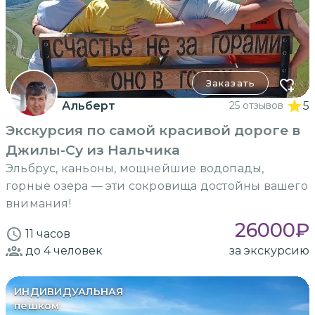
Заказать
Альберт
25 отзывов
5
Экскурсия по самой красивой дороге в
Джилы-Су из Нальчика
Эльбрус, каньоны, мощнейшие водопады,
горные озера — эти сокровища достойны вашего
внимания!
26000
₽
11 часов
до 4
человек
за экскурсию
ИНДИВИДУАЛЬНАЯ
пешком