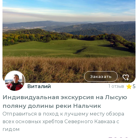
Заказать
Виталий
1 отзыв
5
Индивидуальная экскурсия на Лысую
поляну долины реки Нальчик
Отправиться в поход к лучшему месту обзора
всех основных хребтов Северного Кавказа с
гидом