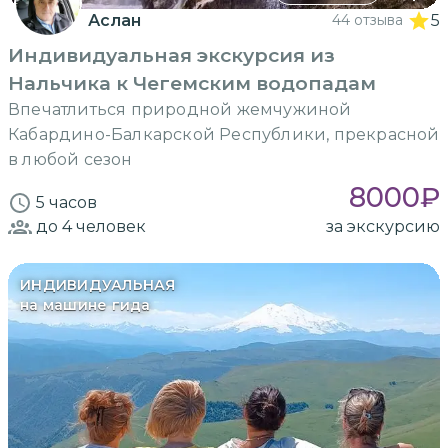
Аслан
44 отзыва
5
Индивидуальная экскурсия из
Нальчика к Чегемским водопадам
Впечатлиться природной жемчужиной
Кабардино-Балкарской Республики, прекрасной
в любой сезон
8000
₽
5 часов
до 4
человек
за экскурсию
ИНДИВИДУАЛЬНАЯ
на машине гида