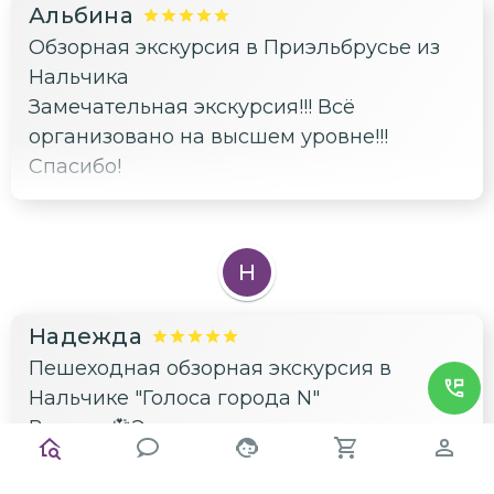
Альбина
Обзорная экскурсия в Приэльбрусье из
Нальчика
Замечательная экскурсия!!! Всё
организовано на высшем уровне!!!
Спасибо!
Н
Надежда
Пешеходная обзорная экскурсия в
Нальчике "Голоса города N"
Восторг💞Экскурсия очень понравилась.
Это авторская работа гида Ирины и
артистов местного театра. Великолепная