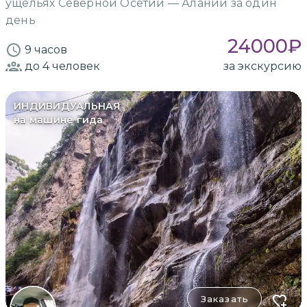
ущельях Северной Осетии — Алании за один
день
24000
₽
9 часов
до 4
человек
за экскурсию
ИНДИВИДУАЛЬНАЯ
на машине гида
Заказать