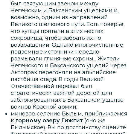
был связующим звеном между
Чегемским и Баксанским ущельями и,
возможно, одним из направлений
Великого шелкового пути. Есть поверье,
что купцы прятали в этих местах
сокровища, чтобы забрать их по
возвращении. Однако многочисленные
подземные источники нередко
размывали глиняные схроны... Жители
Чегемского и Баксанского ущелий через
Актопрак перегоняли на альпийские
пастбища стада. В годы Великой
Отечественной перевал был
стратегически важной дорогой для
заблокированных в Баксанском ущелье
воинов Красной армии;
миновав селение Былым, приближаемся
к
горному озеру Гижгит
(оно же
Былымское). Вы по достоинству оцените