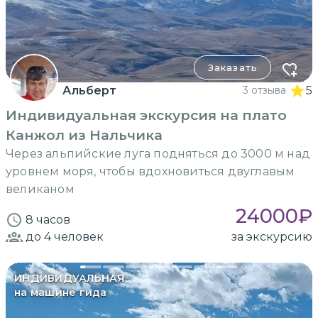
Заказать
Альберт
3 отзыва
5
Индивидуальная экскурсия на плато
Канжол из Нальчика
Через альпийские луга подняться до 3000 м над
уровнем моря, чтобы вдохновиться двуглавым
великаном
24000
₽
8 часов
до 4
человек
за экскурсию
ИНДИВИДУАЛЬНАЯ
на машине гида