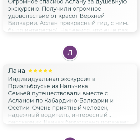
Огромное спасибо Аслану за душевную
экскурсию. Получили огромное
удовольствие от красот Верхней
Балкарии. Аслан прекрасный гид, с ним
было интересно). Надеемся, что еще раз
вернемся в край нашего детства и
обязательно с Асланом посетим другие
места прекрасного горного края . Аслан
Л
спасибо Вам за сопровождение!)
Лана
Индивидуальная экскурсия в
Приэльбрусье из Нальчика
Семьей путешествовали вместе с
Асланом по Кабардино-Балкарии и
Осетии. Очень приятный человек,
надежный водитель, интересный
рассказчик. Кавказ безусловно поражает
своей красотой, а в компании с Асланом
Кавказ открывает душу и дарит сердце.