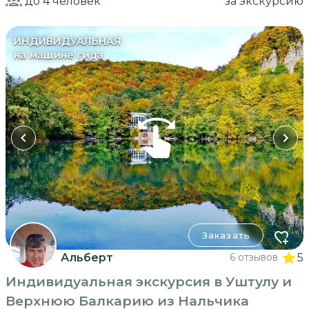
до 4
человек
за экскурсию
ИНДИВИДУАЛЬНАЯ
на машине гида
Заказать
Альберт
6 отзывов
5
Индивидуальная экскурсия в Уштулу и
Верхнюю Балкарию из Нальчика