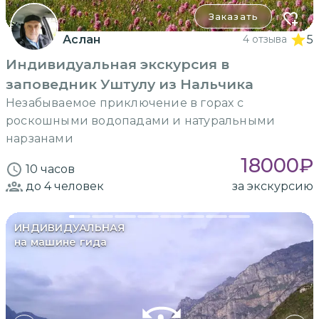
Заказать
Аслан
4 отзыва
5
Индивидуальная экскурсия в
заповедник Уштулу из Нальчика
Незабываемое приключение в горах с
роскошными водопадами и натуральными
нарзанами
18000
₽
10 часов
до 4
человек
за экскурсию
ИНДИВИДУАЛЬНАЯ
на машине гида