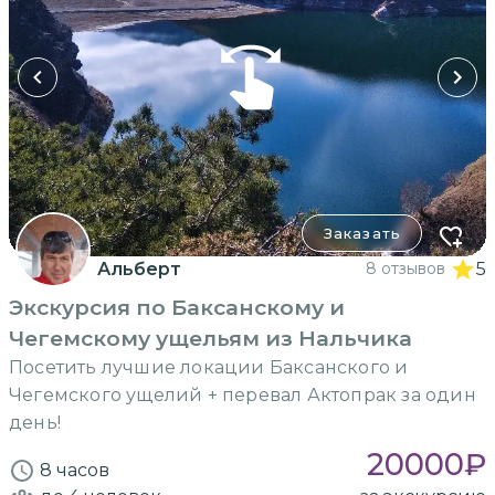
Заказать
Альберт
8 отзывов
5
Экскурсия по Баксанскому и
Чегемскому ущельям из Нальчика
Посетить лучшие локации Баксанского и
Чегемского ущелий + перевал Актопрак за один
день!
20000
₽
8 часов