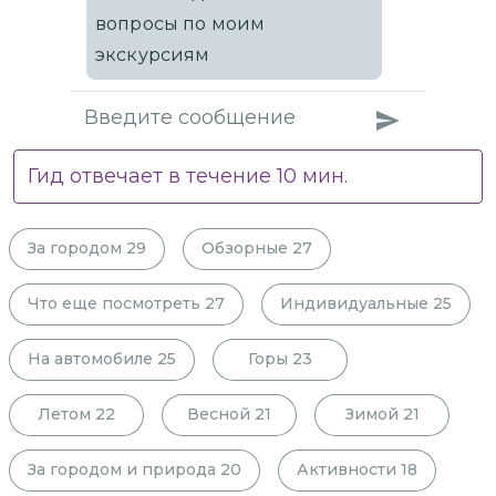
вопросы по моим
экскурсиям
Гид отвечает в течение
10
мин.
За городом
29
Обзорные
27
Что еще посмотреть
27
Индивидуальные
25
На автомобиле
25
Горы
23
Летом
22
Весной
21
Зимой
21
За городом и природа
20
Активности
18