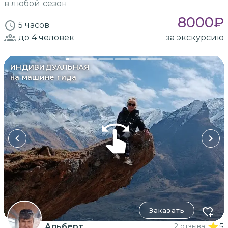
в любой сезон
8000
₽
5 часов
до 4
человек
за экскурсию
ИНДИВИДУАЛЬНАЯ
на машине гида
Заказать
Альберт
2 отзыва
5