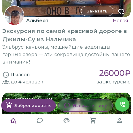
Заказать
Альберт
Новая
Экскурсия по самой красивой дороге в
Джилы-Су из Нальчика
Эльбрус, каньоны, мощнейшие водопады,
горные озера — эти сокровища достойны вашего
внимания!
26000
₽
11 часов
до 4
человек
за экскурсию
ИНДИВИДУАЛЬНАЯ
на машине гида
Забронировать
Написать гиду