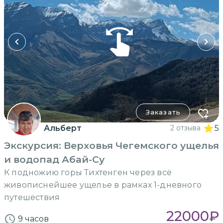
Заказать
Альберт
2 отзыва
5
Экскурсия: Верховья Чегемского ущелья
и водопад Абай-Су
К подножию горы Тихтенген через всё
живописнейшее ущелье в рамках 1-дневного
путешествия
22000
₽
9 часов