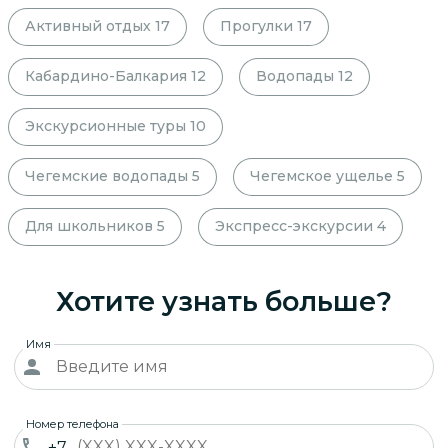
Активный отдых
17
Прогулки
17
Кабардино-Балкария
12
Водопады
12
Экскурсионные туры
10
Чегемские водопады
5
Чегемское ущелье
5
Для школьников
5
Экспресс-экскурсии
4
Хотите узнать больше?
Имя
Номер телефона
+7