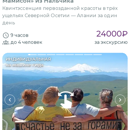
Мамисон» из Нальчика
Квинтэссенция первозданной красоты в трёх
ущельях Северной Осетии — Алании за один
день
24000
₽
9 часов
до 4
человек
за экскурсию
ИНДИВИДУАЛЬНАЯ
на машине гида