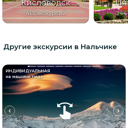
Кисловодск
Пя
413
экскурсий
244
Другие экскурсии
в Нальчике
ИНДИВИДУАЛЬНАЯ
на машине гида