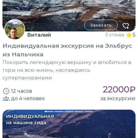
Заказать
Виталий
3 отзыва
5
Индивидуальная экскурсия на Эльбрус
из Нальчика
Покорить легендарную вершину и влюбиться в
горы на всю жизнь, наслаждаясь
суперпанорамами
22000
₽
12 часов
до 4
человек
за экскурсию
ИНДИВИДУАЛЬНАЯ
на машине гида