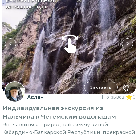
ИНДИВИДУАЛЬНАЯ
на машине гида
Заказать
Аслан
11 отзывов
5
Индивидуальная экскурсия из
Нальчика к Чегемским водопадам
Впечатлиться природной жемчужиной
Кабардино-Балкарской Республики, прекрасной