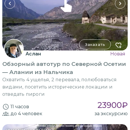
Заказать
Аслан
Новая
Обзорный автотур по Северной Осетии
— Алании из Нальчика
Охватить 4 ущелья, 2 перевала, полюбоваться
видами, посетить исторические локации и
отведать пироги
23900
₽
11 часов
до 4
человек
за экскурсию