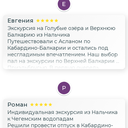
Были на 4-х экскурсиях и советуем все
Е
четыре. Аслан, спасибо огромное за
удовольствие, общение, яркие
Евгения
впечатления, путевые советы,
Экскурсия на Голубые озёра и Верхнюю
калмыцкий чай, осетинские пироги от
Балкарию из Нальчика
Елены Юрьевны, приятную дорогу и
Путешествовали с Асланом по
интересные рассказы.
Кабардино-Балкарии и остались под
несгладимым впечатлением. Наш выбор
пал на экскурсии по Верхней Балкарии и
Приэльбрусью. В первую очередь,
отпечаток оставили невероятные
красоты республики. Кабардино-
Балкария гарантированно не оставит вас
Р
равнодушными! Но поездка не была бы
столь наполненной впечатлениями, если
Роман
бы не чуткий, эрудированный и
Индивидуальная экскурсия из Нальчика
невероятно приятный в общении гид.
к Чегемским водопадам
Аслан расскажет историю, покажет кучу
Решили провести отпуск в Кабардино-
дополнительных мест по дороге к точке