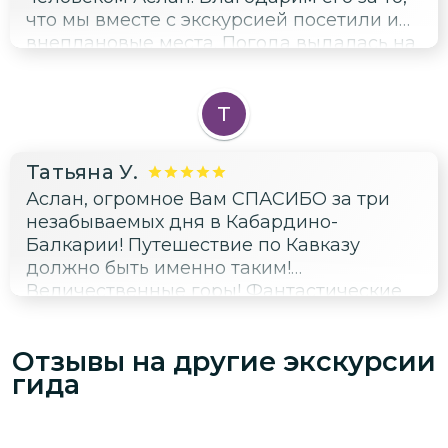
что мы вместе с экскурсией посетили и
внеплановые места. Погода выдалась на
второй день пасмурной, мы переживали,
что много не увидим, но Аслан наполнил
экскурсию новыми местами.
Т
Татьяна У.
Аслан, огромное Вам СПАСИБО за три
незабываемых дня в Кабардино-
Балкарии! Путешествие по Кавказу
должно быть именно таким!
Величественные горы! Фантастические
пейзажи! От перевала Актопрак
захватывало дух и пропадал дар речи!
Отзывы на другие экскурсии
Верхняя Балкария предстала перед
гида
нами загадочной и мистической!
Наверное, из-за погоды, когда вершины
гор были окутаны облаками, и фантазия