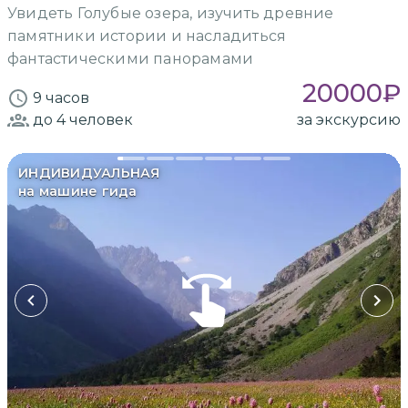
Увидеть Голубые озера, изучить древние
памятники истории и насладиться
фантастическими панорамами
20000
₽
9 часов
до 4
человек
за экскурсию
ИНДИВИДУАЛЬНАЯ
на машине гида