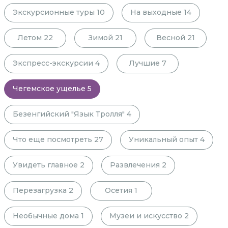
Экскурсионные туры
10
На выходные
14
Летом
22
Зимой
21
Весной
21
Экспресс-экскурсии
4
Лучшие
7
Чегемское ущелье
5
Безенгийский "Язык Тролля"
4
Что еще посмотреть
27
Уникальный опыт
4
Увидеть главное
2
Развлечения
2
Перезагрузка
2
Осетия
1
Необычные дома
1
Музеи и искусство
2