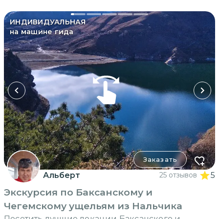
ИНДИВИДУАЛЬНАЯ
на машине гида
Заказать
Альберт
25 отзывов
5
Экскурсия по Баксанскому и
Чегемскому ущельям из Нальчика
Посетить лучшие локации Баксанского и