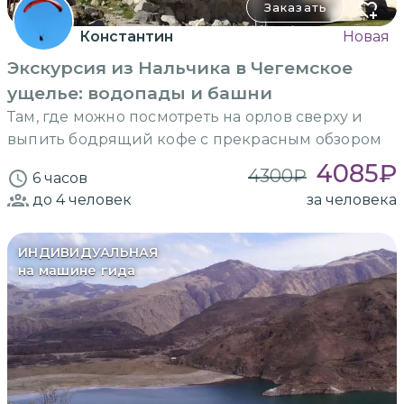
Заказать
Константин
Новая
Экскурсия из Нальчика в Чегемское
ущелье: водопады и башни
Там, где можно посмотреть на орлов сверху и
выпить бодрящий кофе с прекрасным обзором
4085
₽
4300
₽
6 часов
до 4
человек
за человека
ИНДИВИДУАЛЬНАЯ
на машине гида