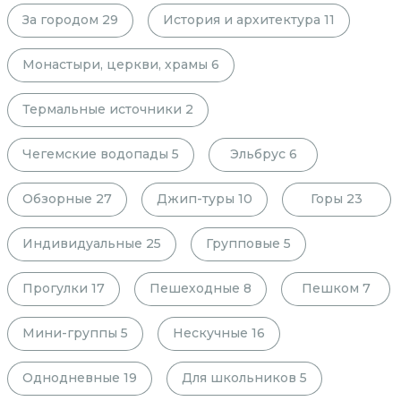
За городом
29
История и архитектура
11
Монастыри, церкви, храмы
6
Термальные источники
2
Чегемские водопады
5
Эльбрус
6
Обзорные
27
Джип-туры
10
Горы
23
Индивидуальные
25
Групповые
5
Прогулки
17
Пешеходные
8
Пешком
7
Мини-группы
5
Нескучные
16
Однодневные
19
Для школьников
5