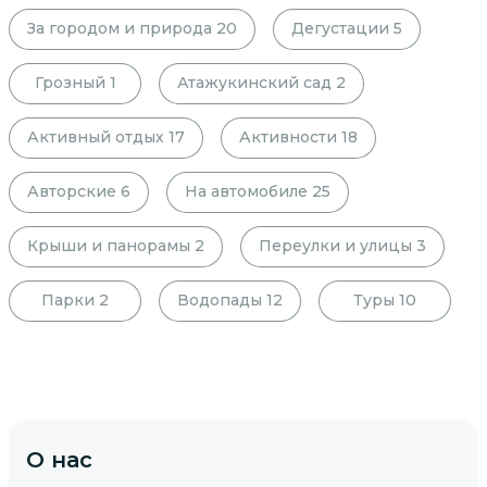
За городом и природа
20
Дегустации
5
Грозный
1
Атажукинский сад
2
Активный отдых
17
Активности
18
Авторские
6
На автомобиле
25
Крыши и панорамы
2
Переулки и улицы
3
Парки
2
Водопады
12
Туры
10
О нас