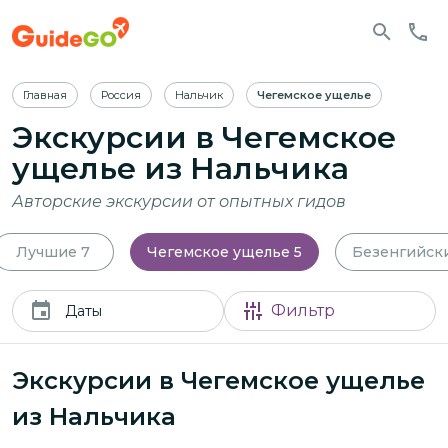
Главная
Россия
Нальчик
Чегемское ущелье
Экскурсии в Чегемское
ущелье из Нальчика
Авторские экскурсии от опытных гидов
Лучшие
7
Чегемское ущелье
5
Безенгийски
Фильтр
Даты
Экскурсии в Чегемское ущелье
из Нальчика