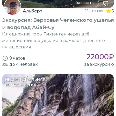
Заказать
Альберт
25 отзывов
5
Экскурсия: Верховья Чегемского ущелья
и водопад Абай-Су
К подножию горы Тихтенген через всё
живописнейшее ущелье в рамках 1-дневного
путешествия
22000
₽
9 часов
до 4
человек
за экскурсию
ИНДИВИДУАЛЬНАЯ
на машине гида