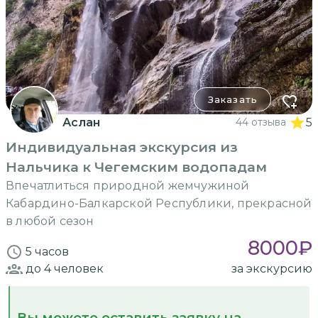
Заказать
Аслан
44 отзыва
5
Индивидуальная экскурсия из
Нальчика к Чегемским водопадам
Впечатлиться природной жемчужиной
Кабардино-Балкарской Республики, прекрасной
в любой сезон
8000
₽
5 часов
до 4
человек
за экскурсию
Вы можете оставить заявку на