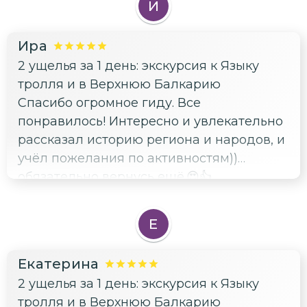
И
этот город, его улицы, в людей,
создающих историю Нальчика.
Ира
Экскурсия трогает за живое. Были с
2 ущелья за 1 день: экскурсия к Языку
подругой в качестве туристов.
тролля и в Верхнюю Балкарию
Рекомендуем на сто процентов.!!!!!!
Спасибо огромное гиду. Все
Благодарим Ирину за полученное
понравилось! Интересно и увлекательно
удовольствие и приятные сюрпризы на
рассказал историю региона и народов, и
маршруте. Спасибо от души 💐
учёл пожелания по активностям))
обязательно вернусь ещё.😍👍
Е
Екатерина
2 ущелья за 1 день: экскурсия к Языку
тролля и в Верхнюю Балкарию