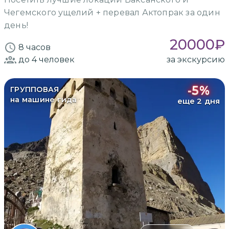
Чегемского ущелий + перевал Актопрак за один
день!
20000
₽
8 часов
до 4
человек
за экскурсию
-
5
%
ГРУППОВАЯ
на машине гида
еще 2 дня