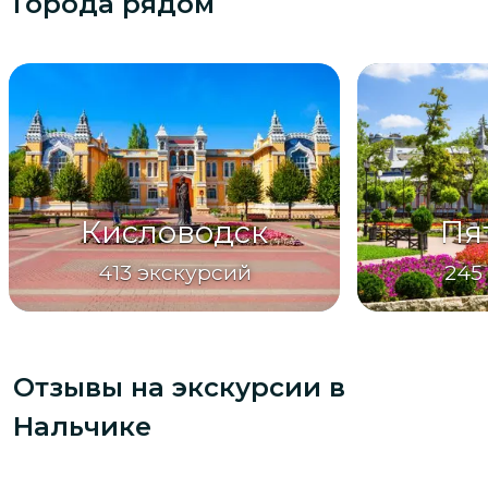
Города рядом
Кисловодск
Пя
413
экскурсий
245
Отзывы на экскурсии
в
Нальчике