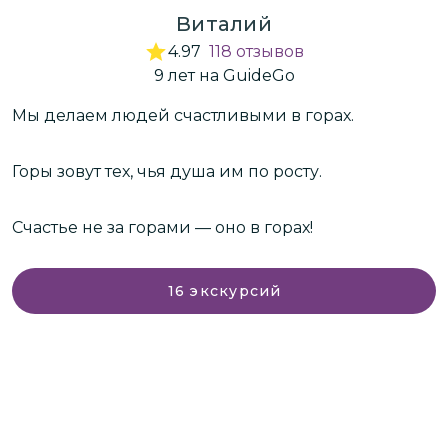
Виталий
4.97
118
отзывов
9
лет
на GuideGo
Мы делаем людей счастливыми в горах.
М
К
Горы зовут тех, чья душа им по росту.
 в
В
и
Счастье не за горами — оно в горах!
К
л
16
экскурсий
к
в
г
П
э
ф
№