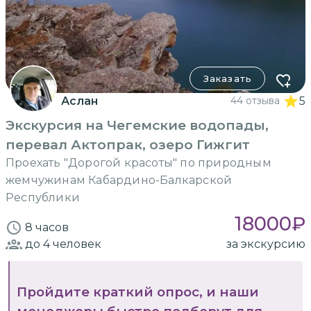
Заказать
Аслан
44 отзыва
5
Экскурсия на Чегемские водопады,
перевал Актопрак, озеро Гижгит
Проехать "Дорогой красоты" по природным
жемчужинам Кабардино-Балкарской
Республики
18000
₽
8 часов
до 4
человек
за экскурсию
Пройдите краткий опрос, и наши