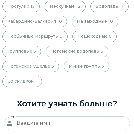
Прогулки
15
Нескучные
12
Водопады
11
Кабардино-Балкария
10
На выходные
10
Необычные маршруты
9
Пешеходные
6
Групповые
5
Чегемские водопады
5
Чегемское ущелье
5
Мини-группы
5
Со скидкой
1
Хотите узнать больше?
Имя