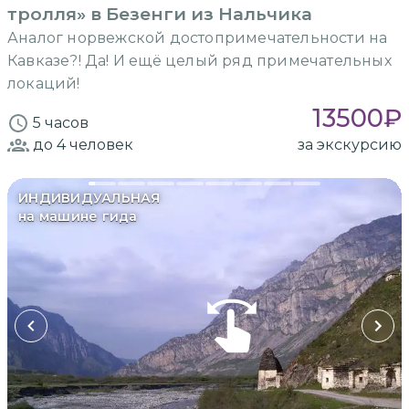
тролля» в Безенги из Нальчика
Аналог норвежской достопримечательности на
Кавказе?! Да! И ещё целый ряд примечательных
локаций!
13500
₽
5 часов
до 4
человек
за экскурсию
ИНДИВИДУАЛЬНАЯ
на машине гида