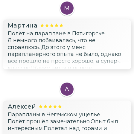
М
Мартина
Полёт на параплане в Пятигорске
Я немного побаивалась, что не
справлюсь. До этого у меня
парапланерного опыта не было, однако
всё прошло не просто хорошо, а супер-
классно! Какие виды в полете
открываются - фантастика! Спасибо
профессионалам за эмоции и восторг от
полета!
А
Алексей
Парапланы в Чегемском ущелье
Полёт прошёл замечательно.Опыт был
интересным.Полетал над горами и