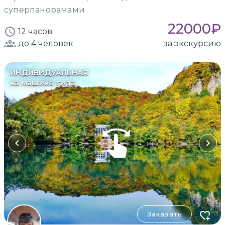
суперпанорамами
22000
₽
12 часов
до 4
человек
за экскурсию
ИНДИВИДУАЛЬНАЯ
на машине гида
Заказать