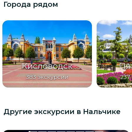
Города рядом
Кисловодск
Пя
383
экскурсии
237
Другие экскурсии
в Нальчике