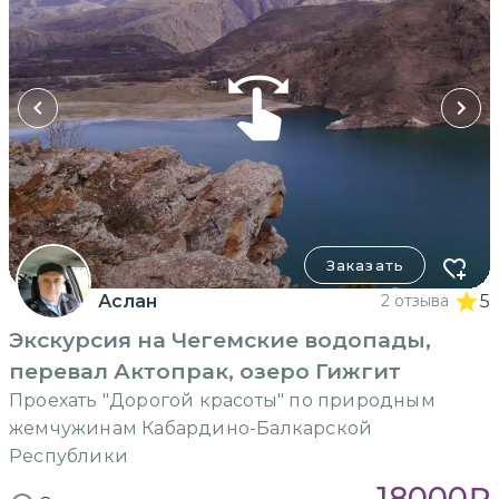
Заказать
Аслан
2 отзыва
5
Экскурсия на Чегемские водопады,
перевал Актопрак, озеро Гижгит
Проехать "Дорогой красоты" по природным
жемчужинам Кабардино-Балкарской
Республики
18000
₽