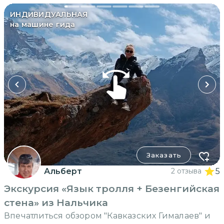
ИНДИВИДУАЛЬНАЯ
на машине гида
Заказать
Альберт
2 отзыва
5
Экскурсия «Язык тролля + Безенгийская
стена» из Нальчика
Впечатлиться обзором "Кавказских Гималаев" и