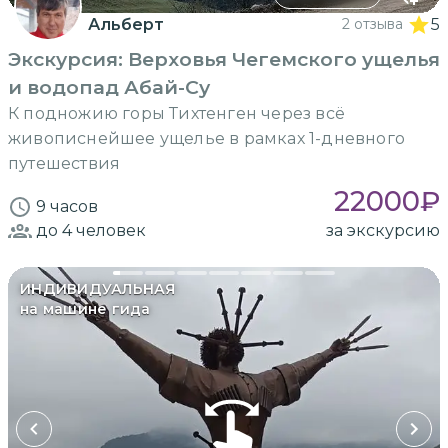
Альберт
2 отзыва
5
Экскурсия: Верховья Чегемского ущелья
и водопад Абай-Су
К подножию горы Тихтенген через всё
живописнейшее ущелье в рамках 1-дневного
путешествия
22000
₽
9 часов
до 4
человек
за экскурсию
ИНДИВИДУАЛЬНАЯ
на машине гида