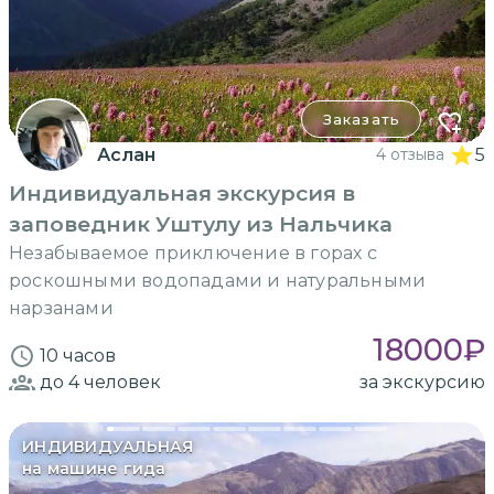
Заказать
Аслан
4 отзыва
5
Индивидуальная экскурсия в
заповедник Уштулу из Нальчика
Незабываемое приключение в горах с
роскошными водопадами и натуральными
нарзанами
18000
₽
10 часов
до 4
человек
за экскурсию
ИНДИВИДУАЛЬНАЯ
на машине гида