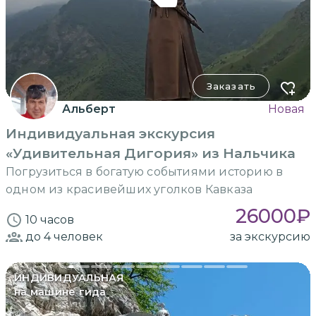
Заказать
Альберт
Новая
Индивидуальная экскурсия
«Удивительная Дигория» из Нальчика
Погрузиться в богатую событиями историю в
одном из красивейших уголков Кавказа
26000
₽
10 часов
до 4
человек
за экскурсию
ИНДИВИДУАЛЬНАЯ
на машине гида