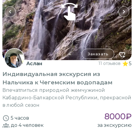
Заказать
Аслан
11 отзывов
5
Индивидуальная экскурсия из
Нальчика к Чегемским водопадам
Впечатлиться природной жемчужиной
Кабардино-Балкарской Республики, прекрасной
в любой сезон
8000
₽
5 часов
до 4
человек
за экскурсию