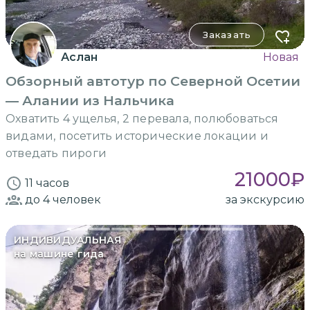
Заказать
Аслан
Новая
Обзорный автотур по Северной Осетии
— Алании из Нальчика
Охватить 4 ущелья, 2 перевала, полюбоваться
видами, посетить исторические локации и
отведать пироги
21000
₽
11 часов
до 4
человек
за экскурсию
ИНДИВИДУАЛЬНАЯ
на машине гида