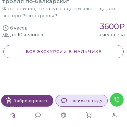
тролля по-балкарски"
Фотогенично, захватывающе, высоко — да, это
всё про "Язык тролля"!
3600
₽
6 часов
до 10
человек
за человека
ВСЕ ЭКСКУРСИИ
В НАЛЬЧИКЕ
Забронировать
Написать гиду
О нас
Контакты и информация
Политика обработки персональных данных