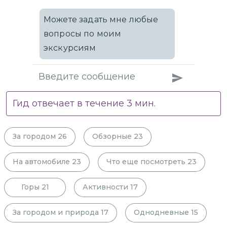
Можете задать мне любые
вопросы по моим
экскурсиям
Гид отвечает в течение
3
мин.
За городом
26
Обзорные
23
На автомобиле
23
Что еще посмотреть
23
Горы
21
Активности
17
За городом и природа
17
Однодневные
15