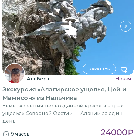
Заказать
Альберт
Новая
Экскурсия «Алагирское ущелье, Цей и
Мамисон» из Нальчика
Квинтэссенция первозданной красоты в трёх
ущельях Северной Осетии — Алании за один
день
24000
₽
9 часов