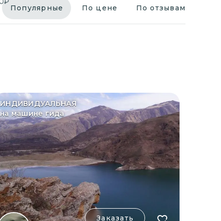
0
₽
Популярные
По цене
По отзывам
ИНДИВИДУАЛЬНАЯ
на машине гида
Заказать