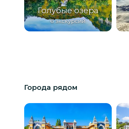
Голубые озера
6
экскурсий
Города рядом