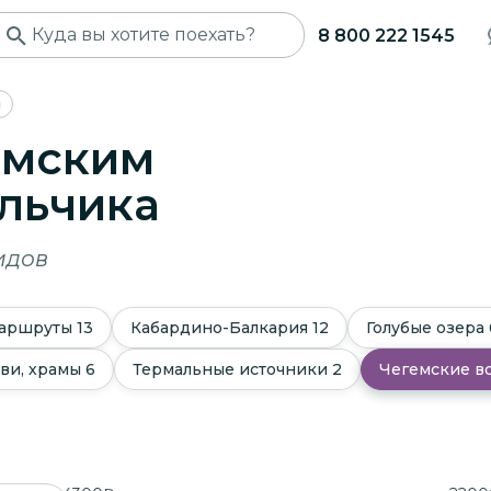
8 800 222 1545
ы
емским
льчика
идов
аршруты
13
Кабардино-Балкария
12
Голубые озера
ви, храмы
6
Термальные источники
2
Чегемские в