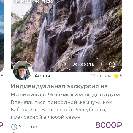
на машине гида
Заказать
5
Аслан
44 отзыва
5
Индивидуальная экскурсия из
Нальчика к Чегемским водопадам
Впечатлиться природной жемчужиной
Кабардино-Балкарской Республики,
прекрасной в любой сезон
₽
8000
₽
5 часов