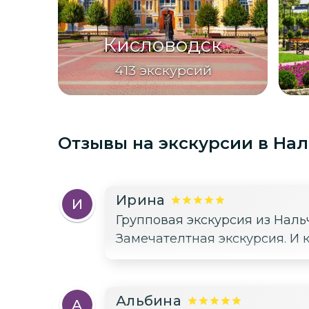
Кисловодск
413
экскурсий
Отзывы на экскурсии
в На
Ирина
И
Групповая экскурсия из Нал
Замечателтная экскурсия. И к
Альбина
А