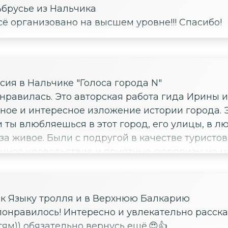
ьбрусье из Нальчика
сё организовано на высшем уровне!!! Спасибо!
ия в Нальчике "Голоса города N"
нравилась. Это авторская работа гида Ирины и
тное и интересное изложение истории города
 ты влюбляешься в этот город, его улицы, в 
а живое. Были с подругой в качестве туристов. 
нное удовольствие и приятные сюрпризы на ма
ия к Языку тролля и в Верхнюю Балкарию
понравилось! Интересно и увлекательно расска
ям)) обязательно вернусь ещё.😍👍