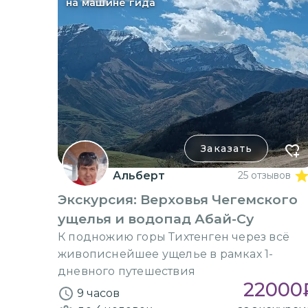
на машине гида
Заказать
Альберт
25 отзывов
Экскурсия: Верховья Чегемского
ущелья и водопад Абай-Су
К подножию горы Тихтенген через всё
живописнейшее ущелье в рамках 1-
дневного путешествия
22000
9 часов