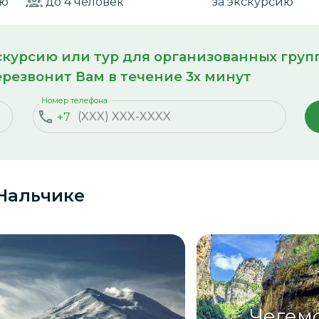
ию
до 4
человек
за экскурсию
кскурсию или тур для организованных гру
резвонит Вам в течение 3х минут
Номер телефона
+7
Нальчике
Чегем