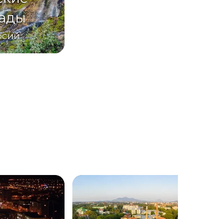
ады
рсий