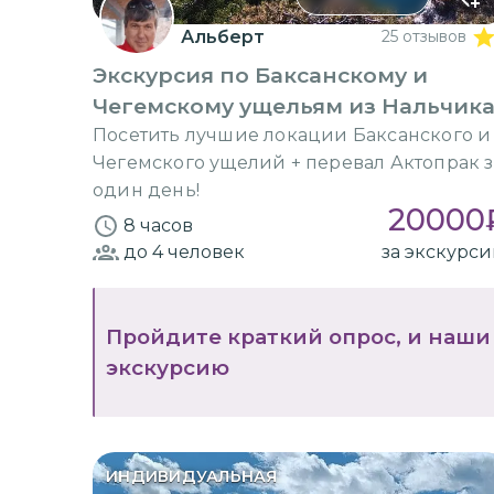
Альберт
25 отзывов
Экскурсия по Баксанскому и
Чегемскому ущельям из Нальчик
Посетить лучшие локации Баксанского и
Чегемского ущелий + перевал Актопрак з
один день!
20000
8 часов
до 4
человек
за экскурс
Пройдите краткий опрос, и наши
экскурсию
ИНДИВИДУАЛЬНАЯ