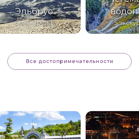
Эльбрус
водоп
6
экскурсий
5
экску
Все достопримечательности