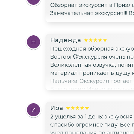
Обзорная экскурсия в Приэл
Замечательная экскурсия!!! В
Надежда
Н
Пешеходная обзорная экскурс
Восторг💞Экскурсия очень по
Великолепная озвучка, поня
материал проникает в душу и
Нальчика. Экскурсия трогает з
Благодарим Ирину за получе
Ира
И
2 ущелья за 1 день: экскурс
Спасибо огромное гиду. Все 
учёл пожелания по активност