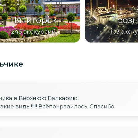
Пятигорск
Гроз
245
экскурсий
103
экск
льчике
ьчика в Верхнюю Балкарию
акие виды!!!!! Всёпонрааилось. Спасибо.