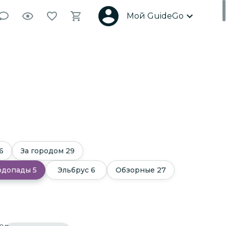
Мой GuideGo
6
За городом
29
одопады
5
Эльбрус
6
Обзорные
27