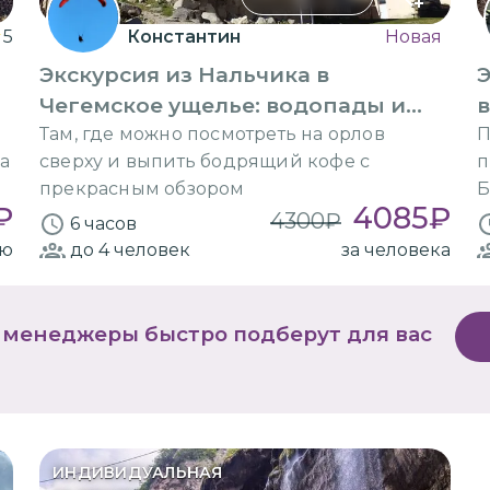
5
Константин
Новая
Экскурсия из Нальчика в
Э
а
Чегемское ущелье: водопады и
в
башни
Там, где можно посмотреть на орлов
П
а
сверху и выпить бодрящий кофе с
п
прекрасным обзором
Б
₽
4085
₽
4300
₽
6 часов
ию
до 4
человек
за человека
 менеджеры быстро подберут для вас
ИНДИВИДУАЛЬНАЯ