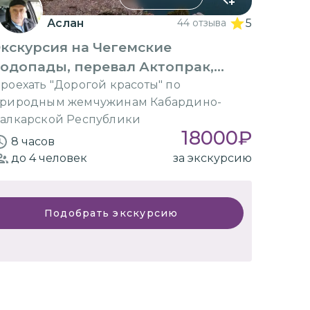
Аслан
44 отзыва
5
кскурсия на Чегемские
одопады, перевал Актопрак,
озеро Гижгит
роехать "Дорогой красоты" по
риродным жемчужинам Кабардино-
алкарской Республики
18000
₽
8 часов
до 4
человек
за экскурсию
Подобрать экскурсию