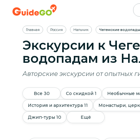
Главная
Россия
Нальчик
Чегемские водопад
Экскурсии к Чег
водопадам из На
Авторские экскурсии от опытных г
Все
30
Со скидкой
1
Необычные м
История и архитектура
11
Монастыри, церк
Джип-туры
10
Ещё