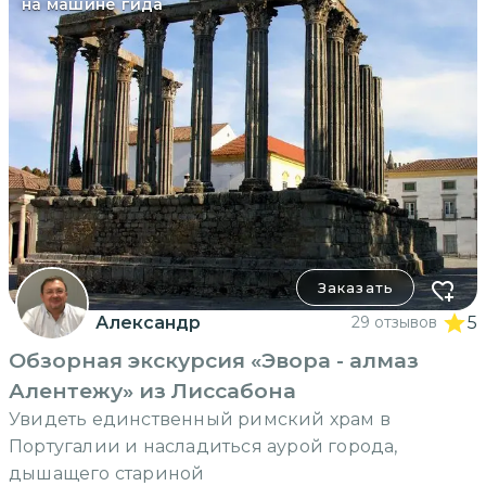
на машине гида
Заказать
Александр
29 отзывов
5
Обзорная экскурсия «Эвора - алмаз
Алентежу» из Лиссабона
Увидеть единственный римский храм в
Португалии и насладиться аурой города,
дышащего стариной