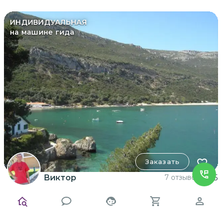
ИНДИВИДУАЛЬНАЯ
на машине гида
Заказать
Виктор
7 отзывов
5
Винный тур в природном парке
Аррабида
Продегустировать вина Португалии: они