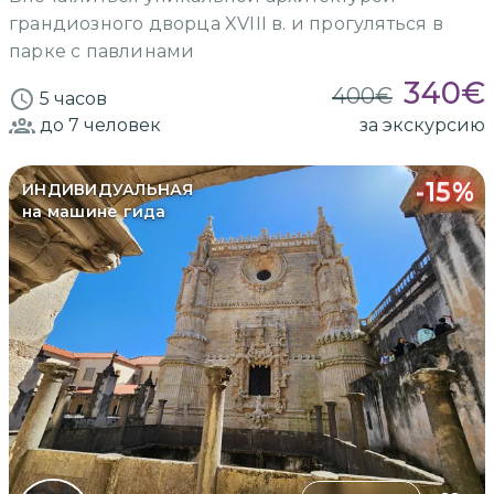
грандиозного дворца XVIII в. и прогуляться в
парке с павлинами
340
€
400
€
5 часов
до 7
человек
за экскурсию
-
15
%
ИНДИВИДУАЛЬНАЯ
на машине гида