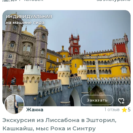
ИНДИВИДУАЛЬНАЯ
на машине гида
Заказать
Жанна
1 отзыв
5
Экскурсия из Лиссабона в Эшторил,
Кашкайш, мыс Рока и Синтру