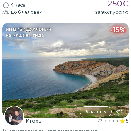
250
€
4 часа
до 6
человек
за экскурсию
-
15
%
ИНДИВИДУАЛЬНАЯ
на машине гида
Заказать
Игорь
22 отзыва
5