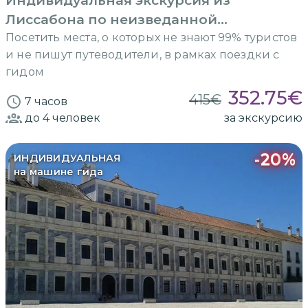
Индивидуальная экскурсия из
Лиссабона по неизведанной
Португалии
Посетить места, о которых не знают 99% туристов
и не пишут путеводители, в рамках поездки с
гидом
352.75
€
415
€
7 часов
до 4
человек
за экскурсию
-
20
%
ИНДИВИДУАЛЬНАЯ
на машине гида