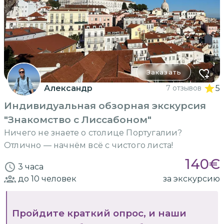
Заказать
Александр
7 отзывов
5
Индивидуальная обзорная экскурсия
"Знакомство с Лиссабоном"
Ничего не знаете о столице Португалии?
Отлично — начнём всё с чистого листа!
140
€
3 часа
до 10
человек
за экскурсию
Пройдите краткий опрос, и наши