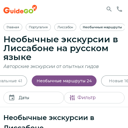
Главная
Португалия
Лиссабон
Необычные маршруты
Необычные экскурсии в
Лиссабоне
на русском
языке
Авторские экскурсии от опытных гидов
уальные
41
Необычные маршруты
24
Новые
1
Фильтр
Даты
Необычные экскурсии в
Лиссабоне