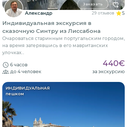
Заказать
Александр
29 отзывов
5
Индивидуальная экскурсия в
сказочную Синтру из Лиссабона
Очароваться старинным португальским городом,
на время затерявшись в его мавританских
улочках...
440
€
6 часов
до 4
человек
за экскурсию
ИНДИВИДУАЛЬНАЯ
пешком