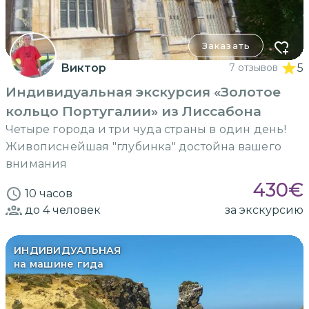
Заказать
Виктор
7 отзывов
5
Индивидуальная экскурсия «Золотое
кольцо Португалии» из Лиссабона
Четыре города и три чуда страны в один день!
Живописнейшая "глубинка" достойна вашего
внимания
430
€
10 часов
до 4
человек
за экскурсию
ИНДИВИДУАЛЬНАЯ
на машине гида