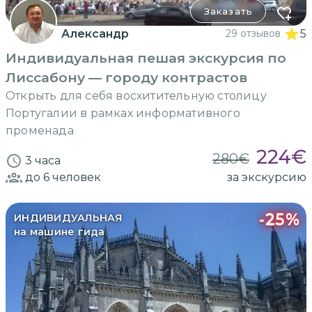
Заказать
Александр
29 отзывов
5
Индивидуальная пешая экскурсия по
Лиссабону — городу контрастов
Открыть для себя восхитительную столицу
Португалии в рамках информативного
променада
224
€
280
€
3 часа
до 6
человек
за экскурсию
-
25
%
ИНДИВИДУАЛЬНАЯ
на машине гида