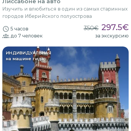
Лиссабоне на авто
Изучить и влюбиться в один из самых старинных
городов Иберийского полуострова
297.5
€
350
€
5 часов
до 7
человек
за экскурсию
ИНДИВИДУАЛЬНАЯ
на машине гида