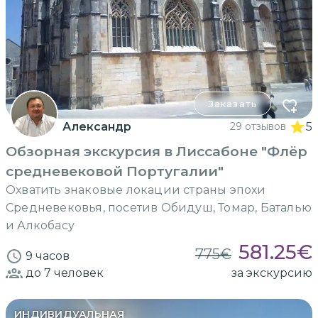
Заказать
Александр
29 отзывов
5
Обзорная экскурсия в Лиссабоне "Флёр
средневековой Португалии"
Охватить знаковые локации страны эпохи
Средневековья, посетив Обидуш, Томар, Баталью
и Алкобасу
581.25
€
775
€
9 часов
до 7
человек
за экскурсию
ИНДИВИДУАЛЬНАЯ