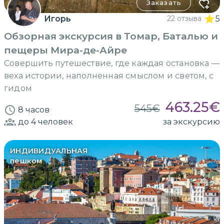
Заказать
Игорь
22 отзыва
5
Обзорная экскурсия в Томар, Баталью и
пещеры Мира-де-Айре
Совершить путешествие, где каждая остановка —
веха истории, наполненная смыслом и светом, с
гидом
463.25
€
545
€
8 часов
до 4
человек
за экскурсию
ИНДИВИДУАЛЬНАЯ
пешком