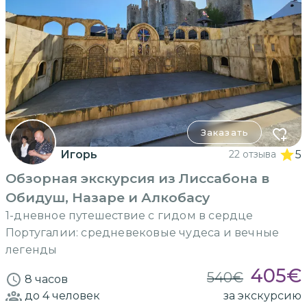
Заказать
Игорь
22 отзыва
5
Обзорная экскурсия из Лиссабона в
Обидуш, Назаре и Алкобасу
1-дневное путешествие с гидом в сердце
Португалии: средневековые чудеса и вечные
легенды
405
€
540
€
8 часов
до 4
человек
за экскурсию