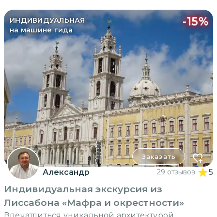
-
15
%
ИНДИВИДУАЛЬНАЯ
на машине гида
Заказать
Александр
29 отзывов
5
Индивидуальная экскурсия из
Лиссабона «Мафра и окрестности»
Впечатлиться уникальной архитектурой