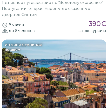
1-дневное путешествие по "Золотому ожерелью"
Португалии: от края Европы до сказочных
дворцов Синтры
390
€
8 часов
до 6
человек
за экскурсию
ИНДИВИДУАЛЬНАЯ
пешком