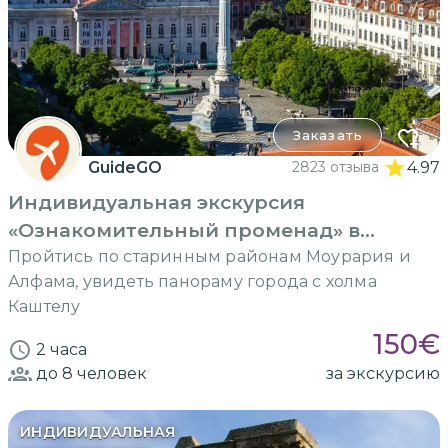
Заказать
GuideGO
2823 отзыва
4.97
Индивидуальная экскурсия
«Ознакомительный променад» в
Лиссабоне
Пройтись по старинным районам Моурария и
Алфама, увидеть панораму города с холма
Каштелу
150
€
2 часа
до 8
человек
за экскурсию
ИНДИВИДУАЛЬНАЯ