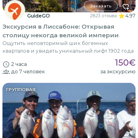
Заказать
GuideGO
2823 отзыва
4.97
Экскурсия в Лиссабоне: Открывая
столицу некогда великой империи
Ощутить неповторимый шик богемных
кварталов и увидеть уникальный лифт 1902 года
150
€
2 часа
до 7
человек
за экскурсию
ГРУППОВАЯ