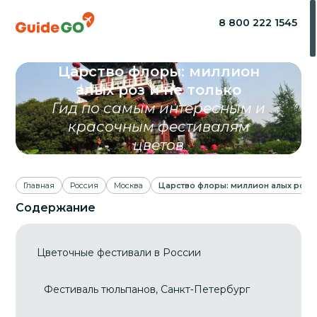
8 800 222 1545
Царство флоры: миллион
алых роз и не только
Гид по самым интересным и
красочным фестивалям
цветов
Главная
Россия
Москва
Царство флоры: миллион алых роз и
Содержание
Цветочные фестивали в России
Фестиваль тюльпанов, Санкт‑Петербург