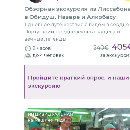
Обзорная экскурсия из Лиссабон
в Обидуш, Назаре и Алкобасу
1-дневное путешествие с гидом в сердце
Португалии: средневековые чудеса и
вечные легенды
405
540
€
8 часов
до 4
человек
за экскурс
Пройдите краткий опрос, и наши
экскурсию
ИНДИВИДУАЛЬНАЯ
на машине гида