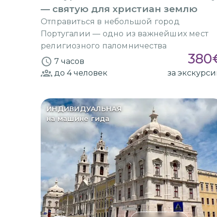
— святую для христиан землю
Отправиться в небольшой город
Португалии — одно из важнейших мест
религиозного паломничества
380
7 часов
до 4
человек
за экскурс
ИНДИВИДУАЛЬНАЯ
на машине гида