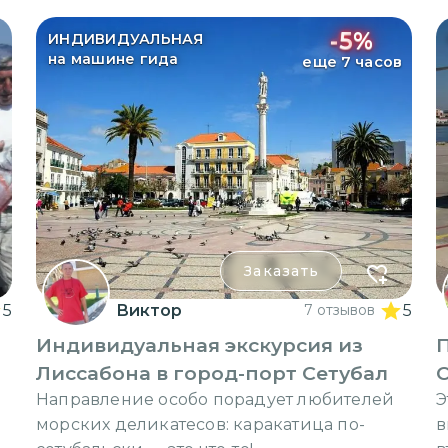
-
5
%
ИНДИВИДУАЛЬНАЯ
на машине гида
еще 7 часов
Заказать
5
Виктор
7 отзывов
5
Индивидуальная экскурсия из
П
Лиссабона в город-порт Сетубал
С
Направление особо порадует любителей
Э
морских деликатесов: каракатица по-
в