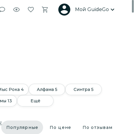
Мой GuideGo
Мыс Рока
4
Алфама
5
Синтра
5
амы
13
Ещё
€
Популярные
По цене
По отзывам