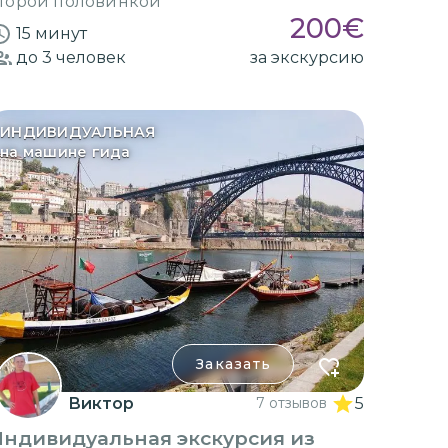
торой половинкой
200
€
15 минут
до 3
человек
за экскурсию
ИНДИВИДУАЛЬНАЯ
на машине гида
Заказать
Виктор
7 отзывов
5
Индивидуальная экскурсия из