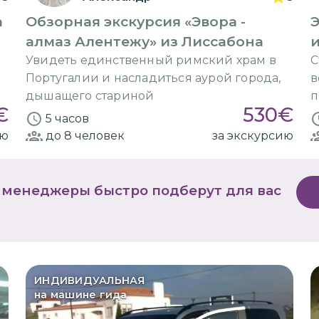
а
Обзорная экскурсия «Эвора -
Э
алмаз Алентежу» из Лиссабона
и
Увидеть единственный римский храм в
С
Португалии и насладиться аурой города,
в
дышащего стариной
п
€
530
€
5 часов
ию
до 8
человек
за экскурсию
 менеджеры быстро подберут для вас
ИНДИВИДУАЛЬНАЯ
на машине гида