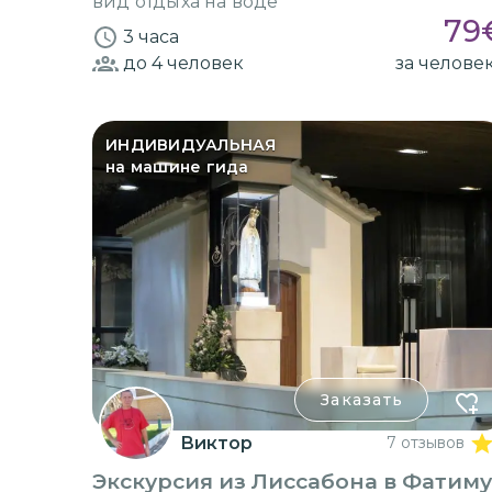
вид отдыха на воде
79
3 часа
до 4
человек
за челове
ИНДИВИДУАЛЬНАЯ
на машине гида
Заказать
Виктор
7 отзывов
Экскурсия из Лиссабона в Фатиму