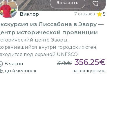
Заказать
Виктор
7 отзывов
5
кскурсия из Лиссабона в Эвору —
центр исторической провинции
сторический центр Эворы,
охранившийся внутри городских стен,
аходится под охраной UNESCO
356.25
€
375
€
8 часов
до 4
человек
за экскурсию