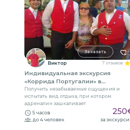
Заказать
Виктор
7 отзывов
Индивидуальная экскурсия
«Коррида Португалии» в
Лиссабоне
Получить незабываемые ощущения и
испытать вид отдыха, при котором
адреналин зашкаливает
250
5 часов
до 4
человек
за экскурс