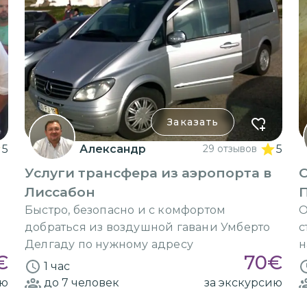
Заказать
5
Александр
29 отзывов
5
Услуги трансфера из аэропорта в
Лиссабон
Быстро, безопасно и с комфортом
О
добраться из воздушной гавани Умберто
с
Делгаду по нужному адресу
н
€
70
€
1 час
ию
до 7
человек
за экскурсию