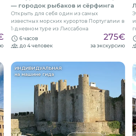
— городок рыбаков и сёрфинга
Л
Открыть для себя один из самых
Э
известных морских курортов Португалии в
и
1-дневном туре из Лиссабона
г
€
275
€
6 часов
ию
до 4
человек
за экскурсию
ИНДИВИДУАЛЬНАЯ
на машине гида