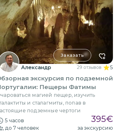
Заказать
Александр
29 отзывов
5
Обзорная экскурсия по подземной
Португалии: Пещеры Фатимы
чароваться магией пещер, изучить
талактиты и сталагмиты, попав в
астоящие подземные чертоги
395
€
5 часов
до 7
человек
за экскурсию