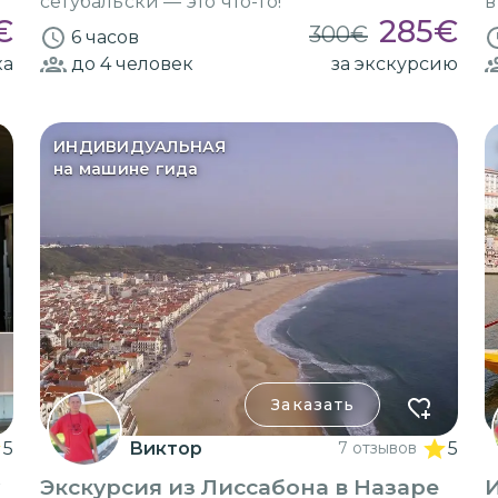
сетубальски — это что-то!
в
€
285
€
300
€
6 часов
ка
до 4
человек
за экскурсию
ИНДИВИДУАЛЬНАЯ
на машине гида
Заказать
5
Виктор
7 отзывов
5
Экскурсия из Лиссабона в Назаре