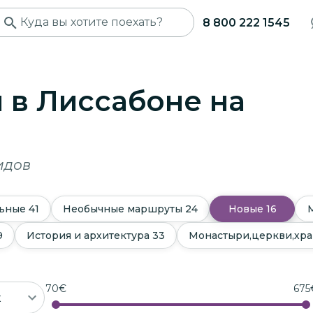
8 800 222 1545
 в Лиссабоне
на
идов
ьные
41
Необычные маршруты
24
Новые
16
9
История и архитектура
33
Монастыри,церкви,хр
70
€
675