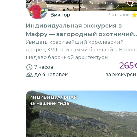
Заказать
Виктор
7 отзывов
Индивидуальная экскурсия в
Мафру — загородный охотничий
дворец
Увидеть красивейший королевский
дворец XVIII в. и самый большой в Европ
шедевр барочной архитектуры
265
7 часов
до 4
человек
за экскурс
ИНДИВИДУАЛЬНАЯ
на машине гида