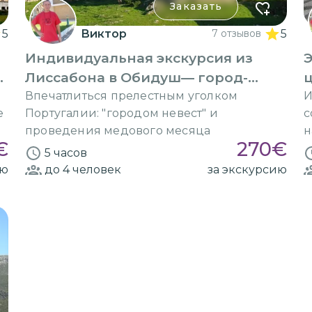
Заказать
5
Виктор
7 отзывов
5
Индивидуальная экскурсия из
Э
Лиссабона в Обидуш— город-
крепость
Впечатлиться прелестным уголком
И
е
Португалии: "городом невест" и
с
проведения медового месяца
н
€
270
€
5 часов
ию
до 4
человек
за экскурсию