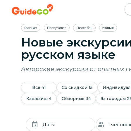
Главная
Португалия
Лиссабон
Новые
Новые экскурсии
русском языке
Авторские экскурсии от опытных г
Все
41
Со скидкой
15
Индивидуал
Кашкайш
4
Обзорные
34
За городом
2
Даты