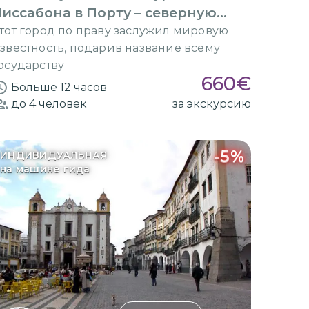
иссабона в Порту – северную
столицу
тот город по праву заслужил мировую
звестность, подарив название всему
осударству
660
€
Больше 12 часов
до 4
человек
за экскурсию
-
5
%
ИНДИВИДУАЛЬНАЯ
на машине гида