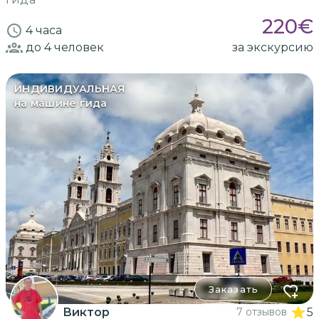
220
€
4 часа
до 4
человек
за экскурсию
ИНДИВИДУАЛЬНАЯ
на машине гида
Заказать
Виктор
7 отзывов
5