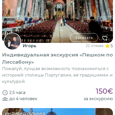
Заказать
Игорь
22 отзыва
5
Индивидуальная экскурсия «Пешком по
Лиссабону»
Пожалуй, лучшая возможность познакомиться с
историей столицы Португалии, её традициями и
культурой
150
€
2.5 часа
до 4
человек
за экскурсию
ИНДИВИДУАЛЬНАЯ