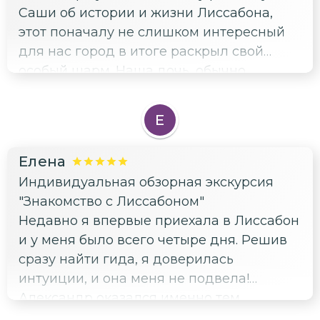
Саши об истории и жизни Лиссабона,
этот поначалу не слишком интересный
для нас город в итоге раскрыл свой
особый шарм. Наша дочь, обычно
настороженно относящаяся к
незнакомым людям и не любящая
Е
долгие прогулки по городам, была в
восторге и даже настояла на второй
Елена
экскурсии на следующий день. Саша
Индивидуальная обзорная экскурсия
смог завоевать её внимание своими
"Знакомство с Лиссабоном"
историями, легендами и чувством
Недавно я впервые приехала в Лиссабон
юмора. Мы же получили удовольствие не
и у меня было всего четыре дня. Решив
только от самой экскурсии, но и от
сразу найти гида, я доверилась
общения с Сашей на различные темы.
интуиции, и она меня не подвела!
Александр оказался именно тем
человеком, который умеет расставлять