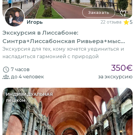
Заказать
Игорь
22 отзыва
5
Экскурсия в Лиссабоне:
Синтра+Лиссабонская Ривьера+мыс
Рока
Экскурсия для тех, кому хочется уединиться и
насладиться гармонией с природой
350
€
7 часов
до 4
человек
за экскурсию
ИНДИВИДУАЛЬНАЯ
пешком