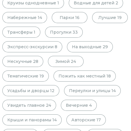
Круизы однодневные
1
Водные для детей
2
Набережные
14
Парки
16
Лучшие
19
Трансферы
1
Прогулки
33
Экспресс-экскурсии
8
На выходные
29
Нескучные
28
Зимой
24
Тематические
19
Пожить как местный
18
Усадьбы и дворцы
12
Переулки и улицы
14
Увидеть главное
24
Вечерние
4
Крыши и панорамы
14
Авторские
17