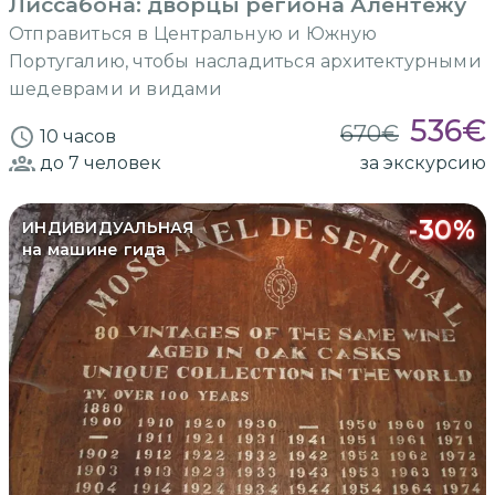
Лиссабона: дворцы региона Алентежу
Отправиться в Центральную и Южную
Португалию, чтобы насладиться архитектурными
шедеврами и видами
536
€
670
€
10 часов
до 7
человек
за экскурсию
-
30
%
ИНДИВИДУАЛЬНАЯ
на машине гида