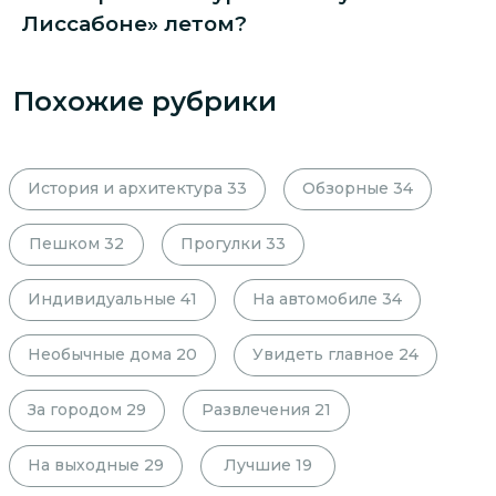
Лиссабоне» летом?
Похожие рубрики
История и архитектура
33
Обзорные
34
Пешком
32
Прогулки
33
Индивидуальные
41
На автомобиле
34
Необычные дома
20
Увидеть главное
24
За городом
29
Развлечения
21
На выходные
29
Лучшие
19