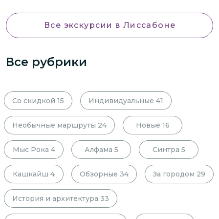
Все экскурсии
в Лиссабоне
Все рубрики
Со скидкой
15
Индивидуальные
41
Необычные маршруты
24
Новые
16
Мыс Рока
4
Алфама
5
Синтра
5
Кашкайш
4
Обзорные
34
За городом
29
История и архитектура
33