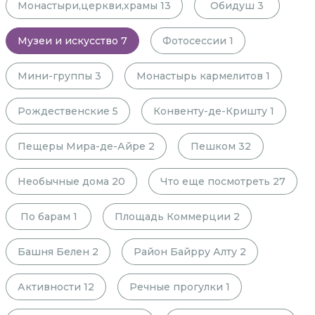
Монастыри,церкви,храмы
13
Обидуш
3
Музеи и искусство
7
Фотосессии
1
Мини-группы
3
Монастырь кармелитов
1
Рождественские
5
Конвенту-де-Кришту
1
Пещеры Мира-де-Айре
2
Пешком
32
Необычные дома
20
Что еще посмотреть
27
По барам
1
Площадь Коммерции
2
Башня Белен
2
Район Байрру Алту
2
Активности
12
Речные прогулки
1