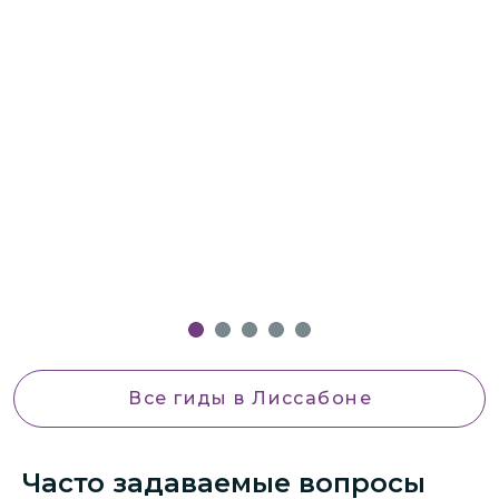
П
ы
п
н
е
Э
о
п
Все гиды
в Лиссабоне
Часто задаваемые вопросы