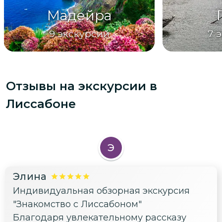
Мадейра
9
экскурсий
7
э
Отзывы на экскурсии
в
Лиссабоне
Э
Элина
Индивидуальная обзорная экскурсия
"Знакомство с Лиссабоном"
Благодаря увлекательному рассказу