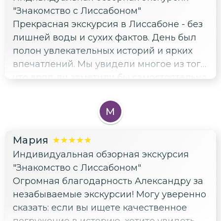
попробовали паштел де ната. Александр
"Знакомство с Лиссабоном"
многое знает и готов ответить на любые
Прекрасная экскурсия в Лиссабоне - без
вопросы, с ним комфортно и приятно
лишней воды и сухих фактов. День был
общаться. Благодаря нашему гиду, город
полон увлекательных историй и ярких
произвел на нас самое лучшее
впечатлений. Мы увидели многое из того,
впечатление.
что вряд ли заметили бы самостоятельно
или в составе большой группы.
Попробовали местные деликатесы и
М
традиционный напиток джинжа.
Полученная информация была
Мария
занимательной и полезной. Впервые
Индивидуальная обзорная экскурсия
возникло желание углубить свои знания
"Знакомство с Лиссабоном"
о стране и городе. Помимо этого, Саша
Огромная благодарность Александру за
дал ценные советы, куда ещё можно
незабываемые экскурсии! Могу уверенно
съездить и что посетить в оставшееся
сказать: если вы ищете качественное
время. Очень рекомендую! Большое