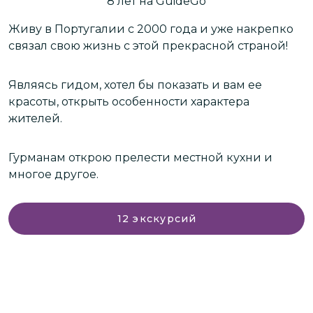
8
лет
на GuideGo
Живу в Португалии с 2000 года и уже накрепко
З
связал свою жизнь с этой прекрасной страной!
с
л
Являясь гидом, хотел бы показать и вам ее
красоты, открыть особенности характера
В
жителей.
д
с
п
Гурманам открою прелести местной кухни и
о
многое другое.
э
В
12
экскурсий
в
не ск
S
S