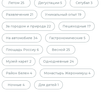
Летом
25
Дегустации
5
Сетубал
3
Развлечения
21
Уникальный опыт
19
За городом и природа
22
Пешеходные
17
На автомобиле
34
Гастрономические
5
Площадь Россиу
6
Весной
25
Музей карет
2
Однодневные
24
Район Белен
4
Монастырь Жеронимуш
4
Ночные
4
Для детей
1