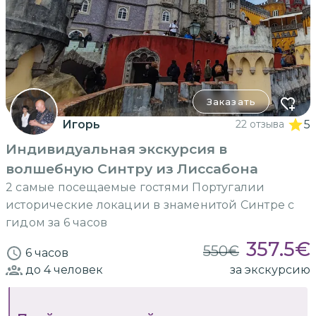
Заказать
Игорь
22 отзыва
5
Индивидуальная экскурсия в
волшебную Синтру из Лиссабона
2 самые посещаемые гостями Португалии
исторические локации в знаменитой Синтре с
гидом за 6 часов
357.5
€
550
€
6 часов
до 4
человек
за экскурсию