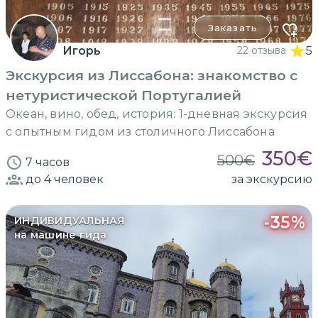
Заказать
Игорь
22 отзыва
5
Экскурсия из Лиссабона: знакомство с
нетуристической Португалией
Океан, вино, обед, история: 1-дневная экскурсия
с опытным гидом из столичного Лиссабона
350
€
500
€
7 часов
до 4
человек
за экскурсию
-
35
%
ИНДИВИДУАЛЬНАЯ
на машине гида