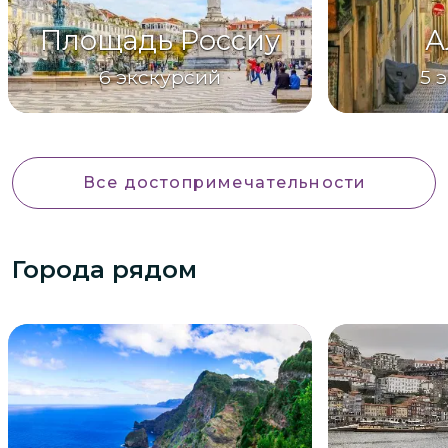
Площадь Россиу
А
6
экскурсий
5
э
Все достопримечательности
Города рядом