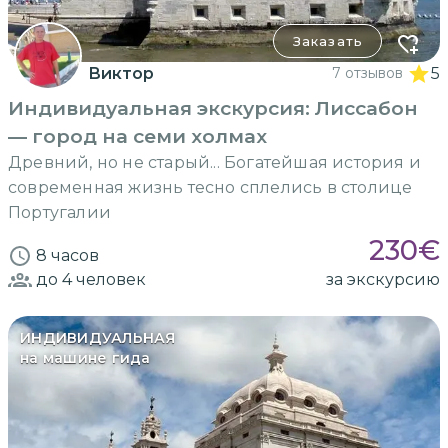
Заказать
Виктор
7 отзывов
5
Индивидуальная экскурсия: Лиссабон
— город на семи холмах
Древний, но не старый... Богатейшая история и
современная жизнь тесно сплелись в столице
Португалии
230
€
8 часов
до 4
человек
за экскурсию
ИНДИВИДУАЛЬНАЯ
на машине гида