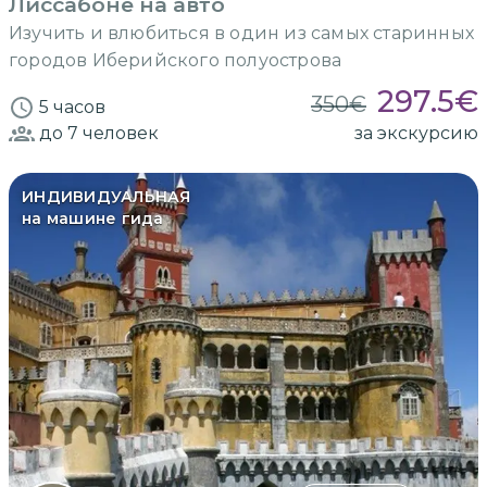
Лиссабоне на авто
Изучить и влюбиться в один из самых старинных
городов Иберийского полуострова
297.5
€
350
€
5 часов
до 7
человек
за экскурсию
ИНДИВИДУАЛЬНАЯ
на машине гида