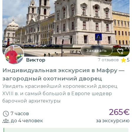
Заказать
Виктор
7 отзывов
5
Индивидуальная экскурсия в Мафру —
загородный охотничий дворец
Увидеть красивейший королевский дворец
XVIII в. и самый большой в Европе шедевр
барочной архитектуры
265
€
7 часов
до 4
человек
за экскурсию