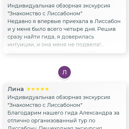
Индивидуальная обзорная экскурсия
смог завоевать её внимание своими
"Знакомство с Лиссабоном"
историями, легендами и чувством
Недавно я впервые приехала в Лиссабон
юмора. Мы же получили удовольствие не
и у меня было всего четыре дня. Решив
только от самой экскурсии, но и от
сразу найти гида, я доверилась
общения с Сашей на различные темы.
интуиции, и она меня не подвела!
Александр оказался именно тем
человеком, который умеет расставлять
правильные акценты — что стоит
Л
увидеть и услышать новичкам, делая это
легко и непринужденно, при этом
Лина
помогая сформировать целостное
Индивидуальная обзорная экскурсия
представление о городе и стране. Я
"Знакомство с Лиссабоном"
очень признательна ему за
Благодарим нашего гида Александра за
рекомендации по ресторанам, музеям и
отлично организованный тур по
поездкам за город. Уезжала из
Лиссабону. Пешеходная экскурсия