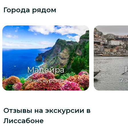
Города рядом
Мадейра
9
экскурсий
7
э
Отзывы на экскурсии
в
Лиссабоне