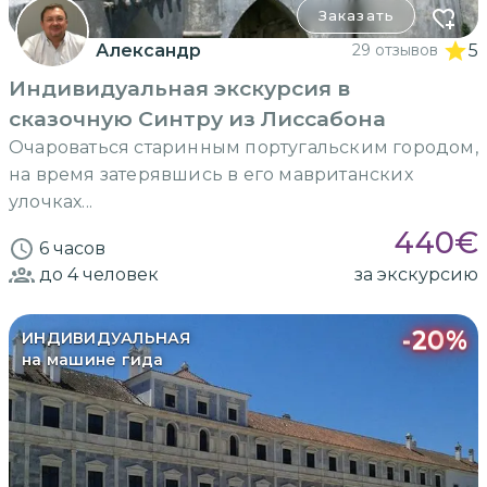
Заказать
Александр
29 отзывов
5
Индивидуальная экскурсия в
сказочную Синтру из Лиссабона
Очароваться старинным португальским городом,
на время затерявшись в его мавританских
улочках...
440
€
6 часов
до 4
человек
за экскурсию
-
20
%
ИНДИВИДУАЛЬНАЯ
на машине гида