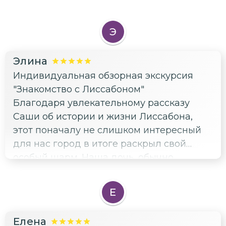
Э
Элина
Индивидуальная обзорная экскурсия
"Знакомство с Лиссабоном"
Благодаря увлекательному рассказу
Саши об истории и жизни Лиссабона,
этот поначалу не слишком интересный
для нас город в итоге раскрыл свой
особый шарм. Наша дочь, обычно
настороженно относящаяся к
незнакомым людям и не любящая
Е
долгие прогулки по городам, была в
восторге и даже настояла на второй
Елена
экскурсии на следующий день. Саша