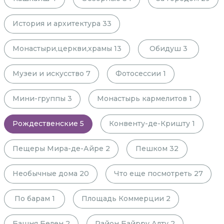
История и архитектура
33
Монастыри,церкви,храмы
13
Обидуш
3
Музеи и искусство
7
Фотосессии
1
Мини-группы
3
Монастырь кармелитов
1
Рождественские
5
Конвенту-де-Кришту
1
Пещеры Мира-де-Айре
2
Пешком
32
Необычные дома
20
Что еще посмотреть
27
По барам
1
Площадь Коммерции
2
Башня Белен
2
Район Байрру Алту
2