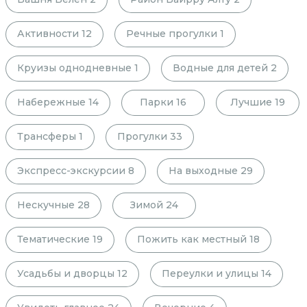
Активности
12
Речные прогулки
1
Круизы однодневные
1
Водные для детей
2
Набережные
14
Парки
16
Лучшие
19
Трансферы
1
Прогулки
33
Экспресс-экскурсии
8
На выходные
29
Нескучные
28
Зимой
24
Тематические
19
Пожить как местный
18
Усадьбы и дворцы
12
Переулки и улицы
14