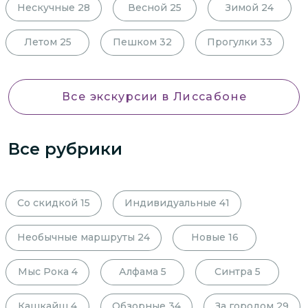
Нескучные
28
Весной
25
Зимой
24
Летом
25
Пешком
32
Прогулки
33
Все экскурсии
в Лиссабоне
Все рубрики
Со скидкой
15
Индивидуальные
41
Необычные маршруты
24
Новые
16
Мыс Рока
4
Алфама
5
Синтра
5
Кашкайш
4
Обзорные
34
За городом
29