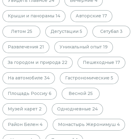
Увидеть главное
24
Вечерние
4
Крыши и панорамы
14
Авторские
17
Летом
25
Дегустации
5
Сетубал
3
Развлечения
21
Уникальный опыт
19
За городом и природа
22
Пешеходные
17
На автомобиле
34
Гастрономические
5
Площадь Россиу
6
Весной
25
Музей карет
2
Однодневные
24
Район Белен
4
Монастырь Жеронимуш
4