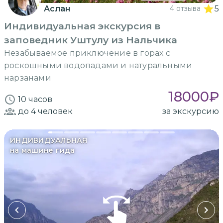
Аслан
4 отзыва
5
Индивидуальная экскурсия в
заповедник Уштулу из Нальчика
Незабываемое приключение в горах с
роскошными водопадами и натуральными
нарзанами
18000
₽
10 часов
до 4
человек
за экскурсию
ИНДИВИДУАЛЬНАЯ
на машине гида