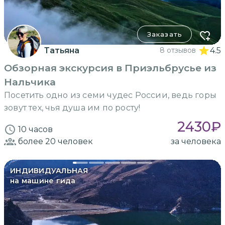
Заказать
Татьяна
8 отзывов
4.5
Обзорная экскурсия в Приэльбрусье из
Нальчика
Посетить одно из семи чудес России, ведь горы
зовут тех, чья душа им по росту!
2430
₽
10 часов
более 20
человек
за человека
ИНДИВИДУАЛЬНАЯ
на машине гида