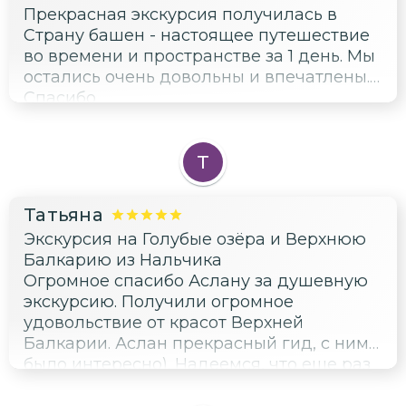
аккуратный водитель. Спасибо Вам
Прекрасная экскурсия получилась в
огромное, Аслан, за прекрасно
Страну башен - настоящее путешествие
проведённое время! Желаем
во времени и пространстве за 1 день. Мы
процветания и долголетия, в том числе и
остались очень довольны и впечатлены.
профессионального, Вам и Вашим
Спасибо
близким. Всем рекомендуем!
Т
Татьяна
Экскурсия на Голубые озёра и Верхнюю
Балкарию из Нальчика
Огромное спасибо Аслану за душевную
экскурсию. Получили огромное
удовольствие от красот Верхней
Балкарии. Аслан прекрасный гид, с ним
было интересно). Надеемся, что еще раз
вернемся в край нашего детства и