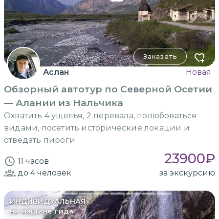
Заказать
Аслан
Новая
Обзорный автотур по Северной Осетии
— Алании из Нальчика
Охватить 4 ущелья, 2 перевала, полюбоваться
видами, посетить исторические локации и
отведать пироги
23900
₽
11 часов
до 4
человек
за экскурсию
ИНДИВИДУАЛЬНАЯ
на машине гида