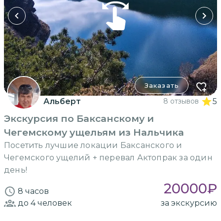
Заказать
Альберт
8 отзывов
5
Экскурсия по Баксанскому и
Чегемскому ущельям из Нальчика
Посетить лучшие локации Баксанского и
Чегемского ущелий + перевал Актопрак за один
день!
20000
₽
8 часов
до 4
человек
за экскурсию