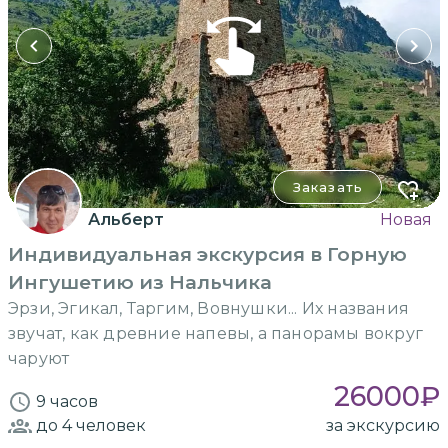
Заказать
Альберт
Новая
Индивидуальная экскурсия в Горную
Ингушетию из Нальчика
Эрзи, Эгикал, Таргим, Вовнушки... Их названия
звучат, как древние напевы, а панорамы вокруг
чаруют
26000
₽
9 часов
до 4
человек
за экскурсию