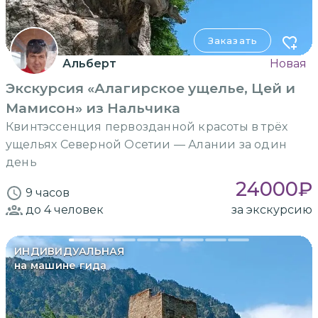
Заказать
Альберт
Новая
Экскурсия «Алагирское ущелье, Цей и
Мамисон» из Нальчика
Квинтэссенция первозданной красоты в трёх
ущельях Северной Осетии — Алании за один
день
24000
₽
9 часов
до 4
человек
за экскурсию
ИНДИВИДУАЛЬНАЯ
на машине гида