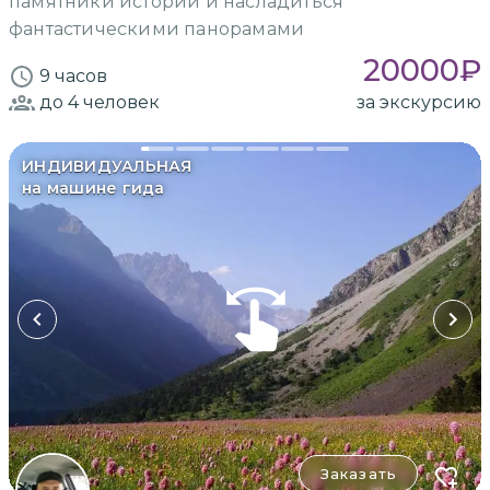
памятники истории и насладиться
фантастическими панорамами
20000
₽
9 часов
до 4
человек
за экскурсию
ИНДИВИДУАЛЬНАЯ
на машине гида
Заказать