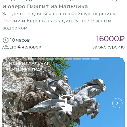
и озеро Гижгит из Нальчика
За 1 день подняться на высочайшую вершину
России и Европы, насладиться прекрасным
водоемом
16000
₽
10 часов
до 4
человек
за экскурсию
ИНДИВИДУАЛЬНАЯ
на машине гида