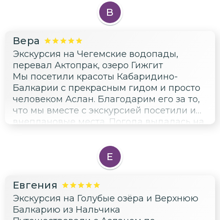
обязательно с Асланом посетим другие
места прекрасного горного края . Аслан
В
спасибо Вам за сопровождение!)
Вера
Экскурсия на Чегемские водопады,
перевал Актопрак, озеро Гижгит
Мы посетили красоты Кабаридино-
Балкарии с прекрасным гидом и просто
человеком Аслан. Благодарим его за то,
что мы вместе с экскурсией посетили и
внеплановые места. Погода выдалась на
второй день пасмурной, мы переживали,
что много не увидим, но Аслан наполнил
экскурсию новыми местами.
Е
Евгения
Экскурсия на Голубые озёра и Верхнюю
Балкарию из Нальчика