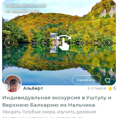
ИНДИВИДУАЛЬНАЯ
на машине гида
Заказать
Альберт
6 отзывов
5
Индивидуальная экскурсия в Уштулу и
Верхнюю Балкарию из Нальчика
Увидеть Голубые озера, изучить древние