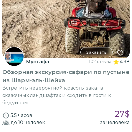
Заказать
Мустафа
102 отзыва
4.98
Обзорная экскурсия-сафари по пустыне
из Шарм-эль-Шейха
Встретить невероятной красоты закат в
сказочных ландшафтах и сходить в гости к
бедуинам
27
$
5.5 часов
до 10
человек
за человека