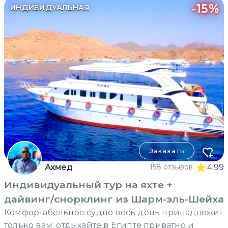
-
15
%
ИНДИВИДУАЛЬНАЯ
Заказать
Ахмед
158 отзывов
4.99
Индивидуальный тур на яхте +
дайвинг/снорклинг из Шарм-эль-Шейха
Комфортабельное судно весь день принадлежит
только вам: отдыхайте в Египте приватно и