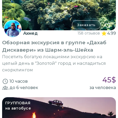
Заказать
Ахмед
158 отзывов
4.99
Обзорная экскурсия в группе «Дахаб
Дискавери» из Шарм-эль-Шейха
Посетить богатую локациями экскурсию на
целый день в "Золотой" город и насладиться
снорклингом
45
$
10 часов
до 6
человек
за человека
ГРУППОВАЯ
на автобусе