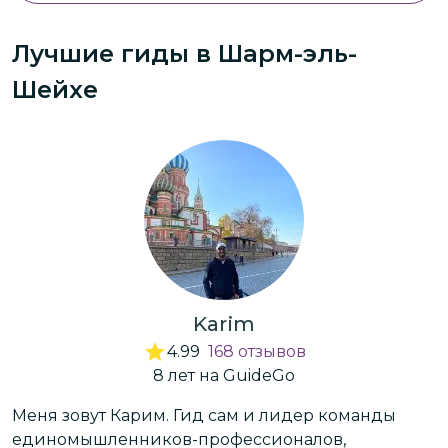
Лучшие гиды
в Шарм-эль-
Шейхе
Karim
4.99
168
отзывов
8
лет
на GuideGo
Меня зовут Карим. Гид сам и лидер команды
П
единомышленников-профессионалов,