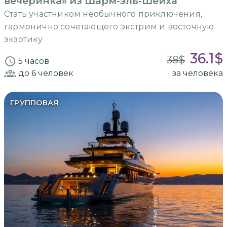
вечеринка» из Шарм-эль-Шейха
Стать участником необычного приключения,
гармонично сочетающего экстрим и восточную
экзотику
36.1
$
38
$
5 часов
до 6
человек
за человека
ГРУППОВАЯ