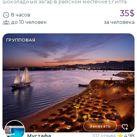
шоколадный загар в райском местечке Египта
35
$
8 часов
до 10
человек
за человека
ГРУППОВАЯ
Заказать
Мустафа
102 отзыва
4.98