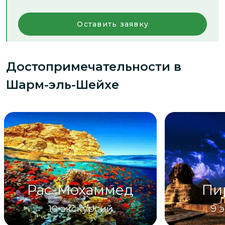
Оставить заявку
Достопримечательности
в
Шарм-эль-Шейхе
Рас-Мохаммед
Пи
10
экскурсий
9
э