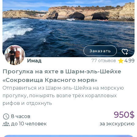
Заказать
Имад
77 отзывов
4.99
Прогулка на яхте в Шарм-эль-Шейхе
«Сокровища Красного моря»
Отправиться из Шарм-эль-Шейха на морскую
прогулку, понырять возле трёх коралловых
рифов и отдохнуть
950
$
8 часов
до 10
человек
за экскурсию