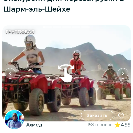
Шарм-эль-Шейхе
ГРУППОВАЯ
Заказать
Ахмед
158 отзывов
4.99