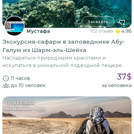
Заказать
Мустафа
102 отзыва
4.98
Экскурсия-сафари в заповеднике Абу-
Галум из Шарм-эль-Шейха
Насладиться природными красотами и
искупаться в уникальной подводной пещере
37
$
11 часов
до 10
человек
за человека
ГРУППОВАЯ
на машине гида