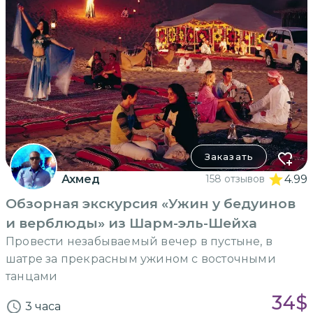
Заказать
Ахмед
158 отзывов
4.99
Обзорная экскурсия «Ужин у бедуинов
и верблюды» из Шарм-эль-Шейха
Провести незабываемый вечер в пустыне, в
шатре за прекрасным ужином с восточными
танцами
34
$
3 часа