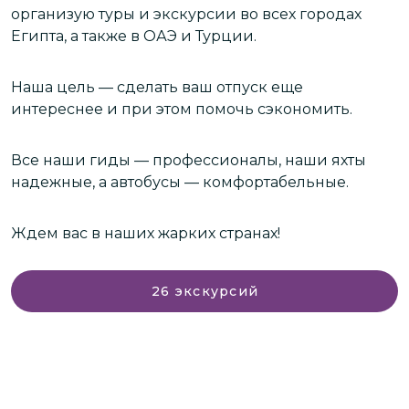
организую туры и экскурсии во всех городах
М
Египта, а также в ОАЭ и Турции.
з
о
Наша цель — сделать ваш отпуск еще
интереснее и при этом помочь сэкономить.
С
о
к
Все наши гиды — профессионалы, наши яхты
Е
надежные, а автобусы — комфортабельные.
Н
Ждем вас в наших жарких странах!
с
26
экскурсий