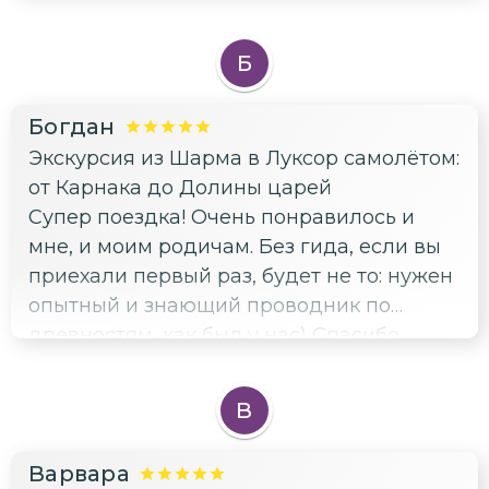
чувствовал комфорт, безопасность и
наслаждение от такой длительной и
Б
дальней экскурсии. Машина комфортная,
с кондиционером, водитель по
Богдан
надобности останавливает. Отдельно
Экскурсия из Шарма в Луксор самолётом:
надо подчеркнуть и благодарить гида
от Карнака до Долины царей
Александра, огромные знания, забота,
Супер поездка! Очень понравилось и
интереснейшие рассказы. Получили
мне, и моим родичам. Без гида, если вы
безмерное наслаждение и яркие
приехали первый раз, будет не то: нужен
воспоминания об экскурсии. Всем точно
опытный и знающий проводник по
советую брать у Мухаммеда!
древностям, как был у нас) Спасибо
большое 👍 мы очень впечатлись
луксорскими красотами)
В
Варвара