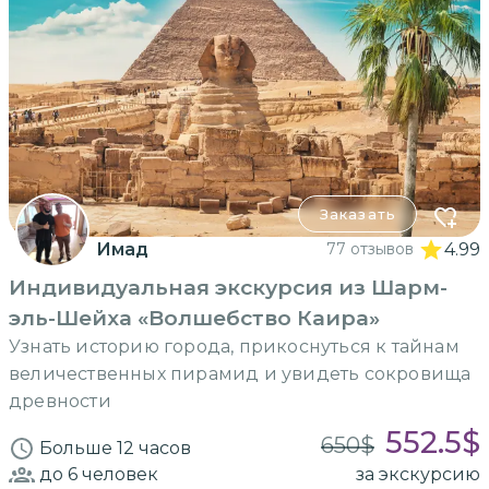
Заказать
Имад
77 отзывов
4.99
Индивидуальная экскурсия из Шарм-
эль-Шейха «Волшебство Каира»
Узнать историю города, прикоснуться к тайнам
величественных пирамид и увидеть сокровища
древности
552.5
$
650
$
Больше 12 часов
до 6
человек
за экскурсию