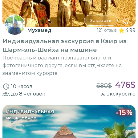
Заказать
Мухамед
121 отзыв
4.99
Индивидуальная экскурсия в Каир из
Шарм-эль-Шейха на машине
Прекрасный вариант познавательного и
фотогеничного досуга, если вы отдыхаете на
знаменитом курорте
476
$
680
$
10 часов
до 8
человек
за экскурсию
-
15
%
ИНДИВИДУАЛЬНАЯ
на автобусе