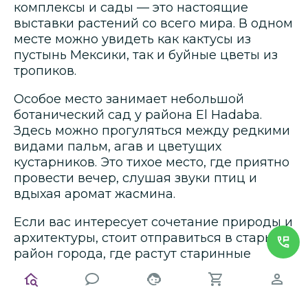
комплексы и сады — это настоящие
выставки растений со всего мира. В одном
месте можно увидеть как кактусы из
пустынь Мексики, так и буйные цветы из
тропиков.
Особое место занимает небольшой
ботанический сад у района El Hadaba.
Здесь можно прогуляться между редкими
видами пальм, агав и цветущих
кустарников. Это тихое место, где приятно
провести вечер, слушая звуки птиц и
вдыхая аромат жасмина.
Если вас интересует сочетание природы и
архитектуры, стоит отправиться в старый
район города, где растут старинные
акации и высажены благоухающие
клумбы у мечетей. Эти места нередко
посещают экскурсионные группы, чтобы