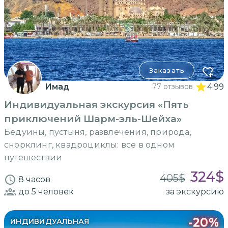
Заказать
Имад
77 отзывов
4.99
Индивидуальная экскурсия «Пять
приключений Шарм-эль-Шейха»
Бедуины, пустыня, развлечения, природа,
снорклинг, квадроциклы: все в одном
путешествии
324
$
405
$
8 часов
до 5
человек
за экскурсию
-
20
%
ИНДИВИДУАЛЬНАЯ