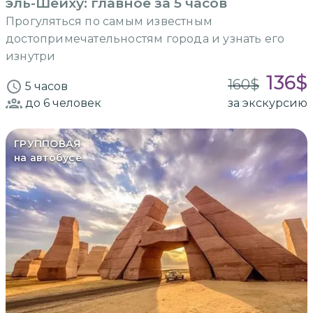
эль-Шейху: главное за 5 часов
Прогуляться по самым известным
достопримечательностям города и узнать его
изнутри
136
$
160
$
5 часов
до 6
человек
за экскурсию
ГРУППОВАЯ
на автобусе