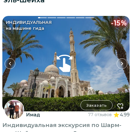
-
15
%
ИНДИВИДУАЛЬНАЯ
на машине гида
Заказать
Имад
77 отзывов
4.99
Индивидуальная экскурсия по Шарм-