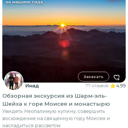
на машине гида
Заказать
Имад
77 отзывов
4.99
Обзорная экскурсия из Шарм-эль-
Шейха к горе Моисея и монастырю
Увидеть Неопалимую купину, совершить
восхождение на священную гору Моисея и
насладиться рассветом