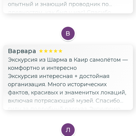
опытный и знающий проводник по
советую брать у Мухаммеда!
древностям, как был у нас) Спасибо
большое 👍 мы очень впечатлись
луксорскими красотами)
В
Варвара
Экскурсия из Шарма в Каир самолётом —
комфортно и интересно
Экскурсия интересная + достойная
организация. Много исторических
фактов, красивых и знаменитых локаций,
включая потрясающий музей. Спасибо
гиду за подробный рассказ. Экскурсию
рекомендую всем желающим увидеть
топовые места Египта за 1 день
Л