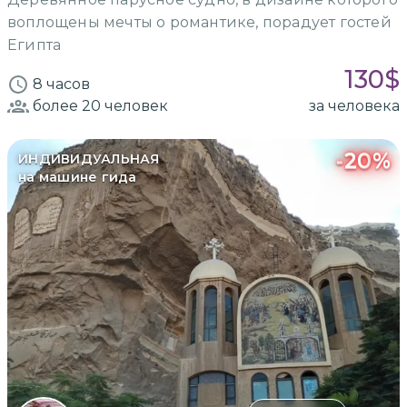
воплощены мечты о романтике, порадует гостей
Египта
130
$
8 часов
более 20
человек
за человека
-
20
%
ИНДИВИДУАЛЬНАЯ
на машине гида