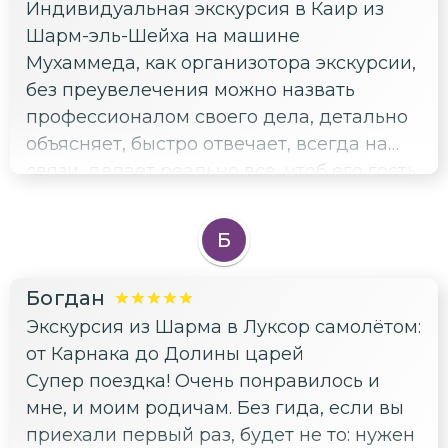
Индивидуальная экскурсия в Каир из
Шарм-эль-Шейха на машине
Мухаммеда, как организотора экскурсии,
без преувелечения можно назвать
профессионалом своего дела, детально
объясняет, быстро отвечает, всегда на
связи, делает реально все, чтоб его гость
чувствовал комфорт, безопасность и
наслаждение от такой длительной и
Б
дальней экскурсии. Машина комфортная,
с кондиционером, водитель по
Богдан
надобности останавливает. Отдельно
Экскурсия из Шарма в Луксор самолётом:
надо подчеркнуть и благодарить гида
от Карнака до Долины царей
Александра, огромные знания, забота,
Супер поездка! Очень понравилось и
интереснейшие рассказы. Получили
мне, и моим родичам. Без гида, если вы
безмерное наслаждение и яркие
приехали первый раз, будет не то: нужен
воспоминания об экскурсии. Всем точно