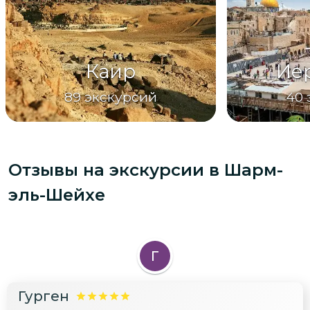
Каир
Ие
89
экскурсий
40
Отзывы на экскурсии
в Шарм-
эль-Шейхе
Г
Гурген