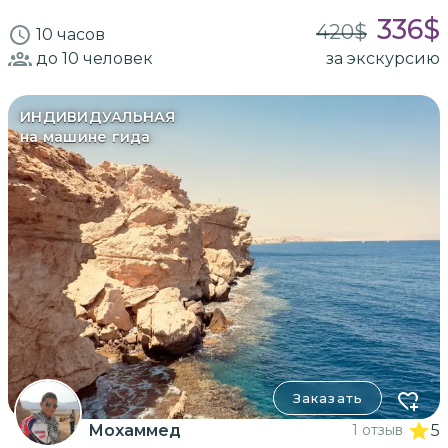
336
$
420
$
10 часов
до 10
человек
за экскурсию
ИНДИВИДУАЛЬНАЯ
на машине гида
Заказать
Мохаммед
1 отзыв
5