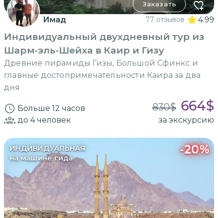
Заказать
Имад
77 отзывов
4.99
Индивидуальный двухдневный тур из
Шарм-эль-Шейха в Каир и Гизу
Древние пирамиды Гизы, Большой Сфинкс и
главные достопримечательности Каира за два
дня
664
$
830
$
Больше 12 часов
до 4
человек
за экскурсию
-
20
%
ИНДИВИДУАЛЬНАЯ
на машине гида