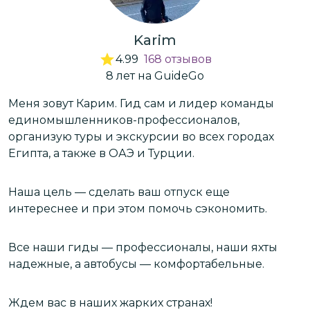
Karim
4.99
168
отзывов
8
лет
на GuideGo
Меня зовут Карим. Гид сам и лидер команды
П
единомышленников-профессионалов,
организую туры и экскурсии во всех городах
М
Египта, а также в ОАЭ и Турции.
з
о
Наша цель — сделать ваш отпуск еще
интереснее и при этом помочь сэкономить.
С
о
к
Все наши гиды — профессионалы, наши яхты
Е
надежные, а автобусы — комфортабельные.
Н
Ждем вас в наших жарких странах!
с