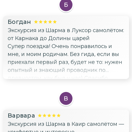
наслаждение от такой длительной и
Б
дальней экскурсии. Машина комфортная,
с кондиционером, водитель по
Богдан
надобности останавливает. Отдельно
Экскурсия из Шарма в Луксор самолётом:
надо подчеркнуть и благодарить гида
от Карнака до Долины царей
Александра, огромные знания, забота,
Супер поездка! Очень понравилось и
интереснейшие рассказы. Получили
мне, и моим родичам. Без гида, если вы
безмерное наслаждение и яркие
приехали первый раз, будет не то: нужен
воспоминания об экскурсии. Всем точно
опытный и знающий проводник по
советую брать у Мухаммеда!
древностям, как был у нас) Спасибо
большое 👍 мы очень впечатлись
луксорскими красотами)
В
Варвара
Экскурсия из Шарма в Каир самолётом —