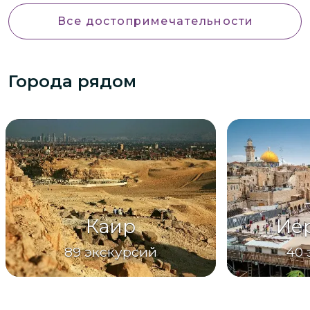
Все достопримечательности
Города рядом
Каир
Ие
89
экскурсий
40