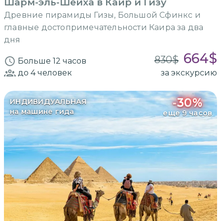
Шарм-эль-Шейха в Каир и Гизу
Древние пирамиды Гизы, Большой Сфинкс и
главные достопримечательности Каира за два
дня
664
$
830
$
Больше 12 часов
до 4
человек
за экскурсию
-
30
%
ИНДИВИДУАЛЬНАЯ
на машине гида
еще 9 часов