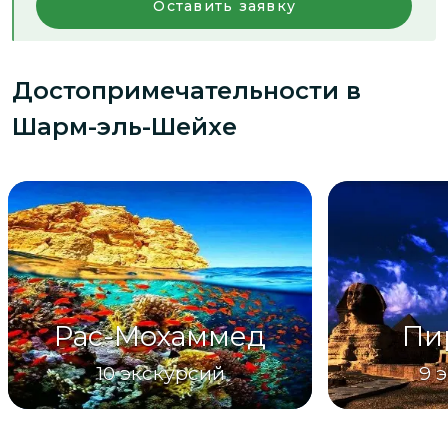
Оставить заявку
Достопримечательности
в
Шарм-эль-Шейхе
Рас-Мохаммед
Пи
10
экскурсий
9
э