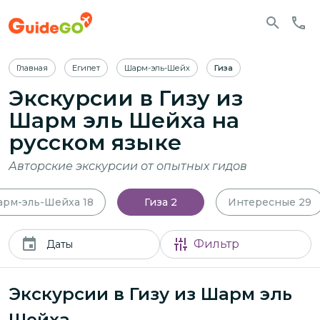
Главная
Египет
Шарм-эль-Шейх
Гиза
Экскурсии в Гизу из
Шарм эль Шейха
на
русском языке
Авторские экскурсии от опытных гидов
арм-эль-Шейха
18
Гиза
2
Интересные
29
Фильтр
Даты
Экскурсии в Гизу из Шарм эль
Шейха