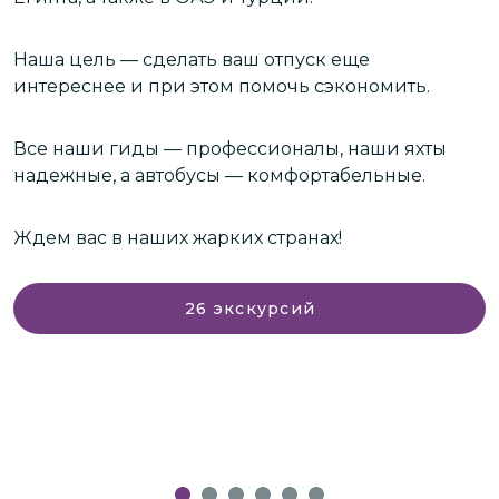
з
о
Наша цель — сделать ваш отпуск еще
интереснее и при этом помочь сэкономить.
С
о
к
Все наши гиды — профессионалы, наши яхты
Е
надежные, а автобусы — комфортабельные.
Н
Ждем вас в наших жарких странах!
с
26
экскурсий