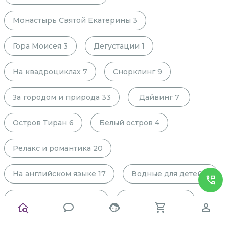
Монастырь Святой Екатерины
3
Гора Моисея
3
Дегустации
1
На квадроциклах
7
Снорклинг
9
За городом и природа
33
Дайвинг
7
Остров Тиран
6
Белый остров
4
Релакс и романтика
20
На английском языке
17
Водные для детей
8
Речной трамвайчик
12
Набережные
12
Зимой
16
Для детей
9