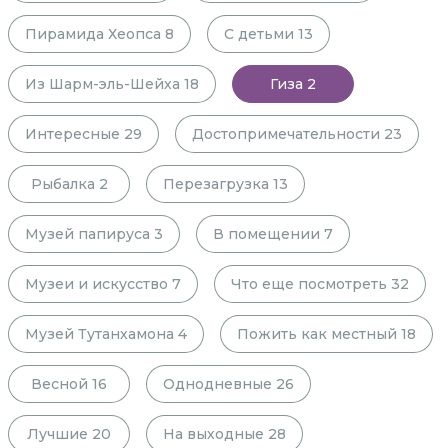
Пирамида Хеопса
8
С детьми
13
Из Шарм-эль-Шейха
18
Гиза
2
Интересные
29
Достопримечательности
23
Рыбалка
2
Перезагрузка
13
Музей папируса
3
В помещении
7
Музеи и искусство
7
Что еще посмотреть
32
Музей Тутанхамона
4
Пожить как местный
18
Весной
16
Однодневные
26
Лучшие
20
На выходные
28