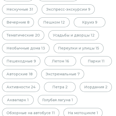
Нескучные
31
Экспресс-экскурсии
9
Вечерние
8
Пешком
12
Круиз
9
Тематические
20
Усадьбы и дворцы
12
Необычные дома
13
Переулки и улицы
15
Пешеходные
9
Летом
16
Парки
11
Авторские
18
Экстремальные
7
Активности
24
Петра
2
Иордания
2
Аквапарк
1
Голубая лагуна
1
Обзорные на автобусе
11
На мотоцикле
1