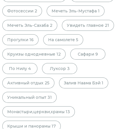
Фотосессии
2
Мечеть Эль-Мустафа
1
Мечеть Эль-Сахаба
2
Увидеть главное
21
Прогулки
16
На самолете
5
Круизы однодневные
12
Сафари
9
По Нилу
4
Луксор
3
Активный отдых
25
Залив Наама Бэй
1
Уникальный опыт
31
Монастыри,церкви,храмы
13
Крыши и панорамы
17