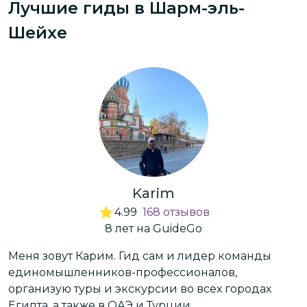
Лучшие гиды
в Шарм-эль-
Шейхе
Karim
4.99
168
отзывов
8
лет
на GuideGo
Меня зовут Карим. Гид сам и лидер команды
П
единомышленников-профессионалов,
организую туры и экскурсии во всех городах
М
Египта, а также в ОАЭ и Турции.