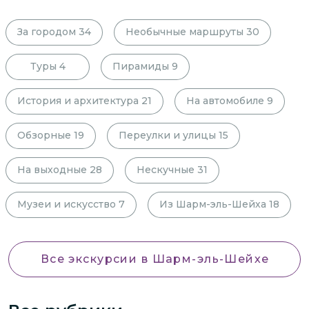
За городом
34
Необычные маршруты
30
Туры
4
Пирамиды
9
История и архитектура
21
На автомобиле
9
Обзорные
19
Переулки и улицы
15
На выходные
28
Нескучные
31
Музеи и искусство
7
Из Шарм-эль-Шейха
18
Все экскурсии
в Шарм-эль-Шейхе