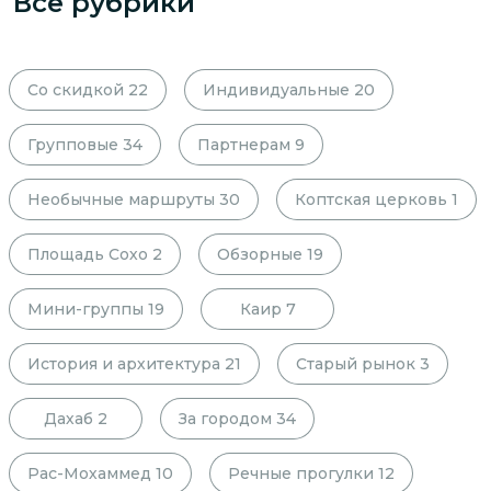
Все рубрики
Со скидкой
22
Индивидуальные
20
Групповые
34
Партнерам
9
Необычные маршруты
30
Коптская церковь
1
Площадь Сохо
2
Обзорные
19
Мини-группы
19
Каир
7
История и архитектура
21
Старый рынок
3
Дахаб
2
За городом
34
Рас-Мохаммед
10
Речные прогулки
12