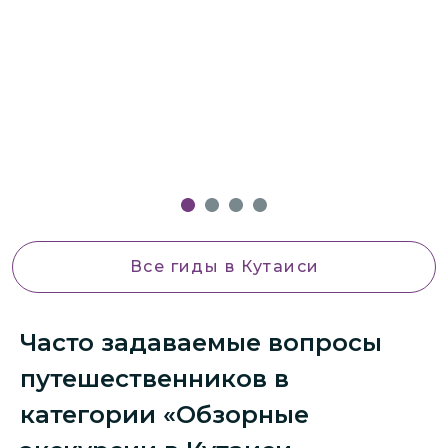
и
н
с
В
с
в
Все гиды
в Кутаиси
Часто задаваемые вопросы
путешественников в
категории «Обзорные