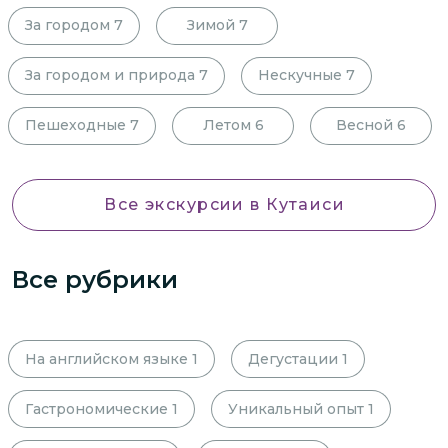
За городом
7
Зимой
7
За городом и природа
7
Нескучные
7
Пешеходные
7
Летом
6
Весной
6
Все экскурсии
в Кутаиси
Все рубрики
На английском языке
1
Дегустации
1
Гастрономические
1
Уникальный опыт
1