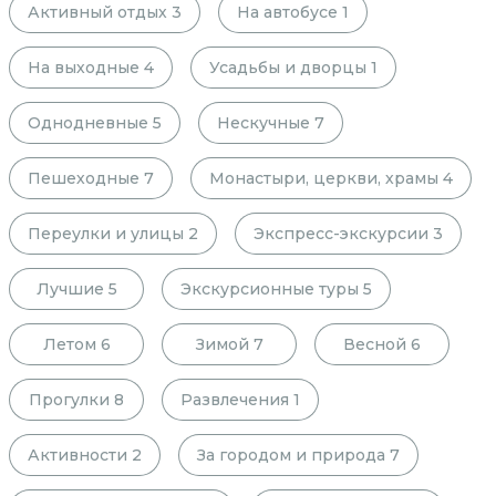
Активный отдых
3
На автобусе
1
На выходные
4
Усадьбы и дворцы
1
Однодневные
5
Нескучные
7
Пешеходные
7
Монастыри, церкви, храмы
4
Переулки и улицы
2
Экспресс-экскурсии
3
Лучшие
5
Экскурсионные туры
5
Летом
6
Зимой
7
Весной
6
Прогулки
8
Развлечения
1
Активности
2
За городом и природа
7