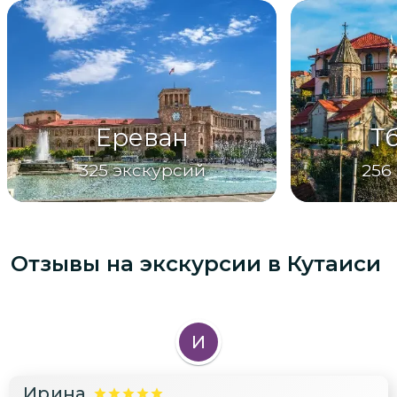
Ереван
Т
325
экскурсий
256
Отзывы на экскурсии
в Кутаиси
И
Ирина