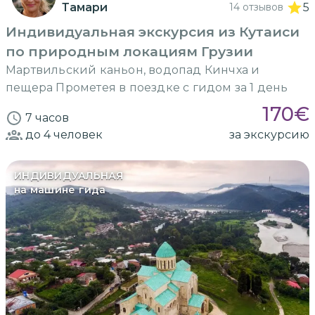
Тамари
14 отзывов
5
Индивидуальная экскурсия из Кутаиси
по природным локациям Грузии
Мартвильский каньон, водопад Кинчха и
пещера Прометея в поездке с гидом за 1 день
170
€
7 часов
до 4
человек
за экскурсию
ИНДИВИДУАЛЬНАЯ
на машине гида