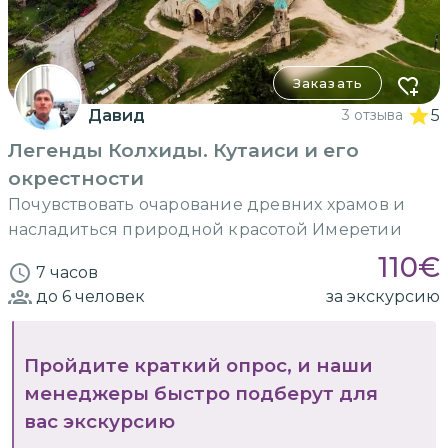
Заказать
Давид
3 отзыва
5
Легенды Колхиды. Кутаиси и его
окрестности
Почувствовать очарование древних храмов и
насладиться природной красотой Имеретии
110
€
7 часов
до 6
человек
за экскурсию
Пройдите краткий опрос, и наши
менеджеры быстро подберут для
вас экскурсию