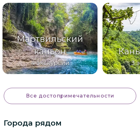
Мартвильский
каньон
Кань
4
экскурсии
3
э
Все достопримечательности
Города рядом