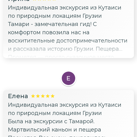
Индивидуальная экскурсия из Кутаиси
по природным локациям Грузии
Тамари - замечательная гид! С
комфортом повозила нас на
восхитительные достопримечательности
и рассказала историю Грузии. Пещера
Прометея — просто сказочное место.
Очень рекомендуем к посещению!
Каньон Окаце с завораживающим видом
Е
и прогулка на лодке по каньону
Мартвили тоже обалденные! Нам все
Елена
очень понравилось!
Индивидуальная экскурсия из Кутаиси
по природным локациям Грузии
Была на экскурсии с Тамарой.
Мартвильский каньон и пещера