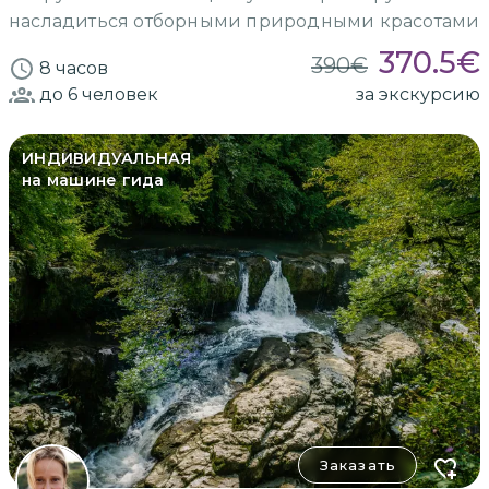
насладиться отборными природными красотами
370.5
€
390
€
8 часов
до 6
человек
за экскурсию
ИНДИВИДУАЛЬНАЯ
на машине гида
Заказать