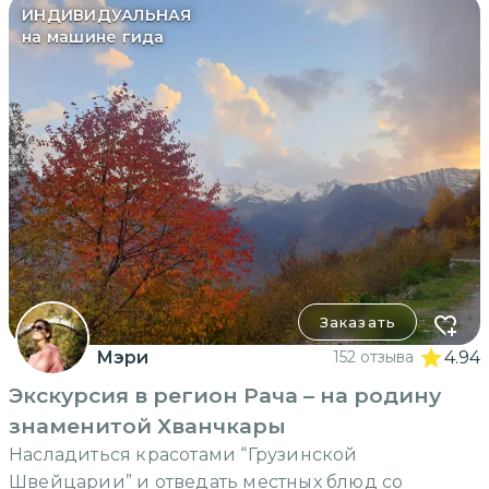
ИНДИВИДУАЛЬНАЯ
на машине гида
Заказать
Мэри
152 отзыва
4.94
Экскурсия в регион Рача – на родину
знаменитой Хванчкары
Насладиться красотами “Грузинской
Швейцарии” и отведать местных блюд со