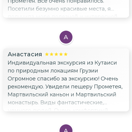
Прометея. Все очень понравилось.
Посетили безумно красивые места, я
получила море полезной и интересной
информации. Более 7 часов просто
пролетели. Тамара замечательный гид и
А
очень приятная и доброжелательная
женщина. Огромное ей спасибо за все.
Анастасия
Всем рекомендую.
Индивидуальная экскурсия из Кутаиси
по природным локациям Грузии
Огромное спасибо за экскурсию! Очень
рекомендую. Увидели пещеру Прометея,
Мартвильский каньон и Мартвильский
монастырь. Виды фантастические,
немного людей. Очень комфортный
автомобиль. Время пролетело незаметно.
А