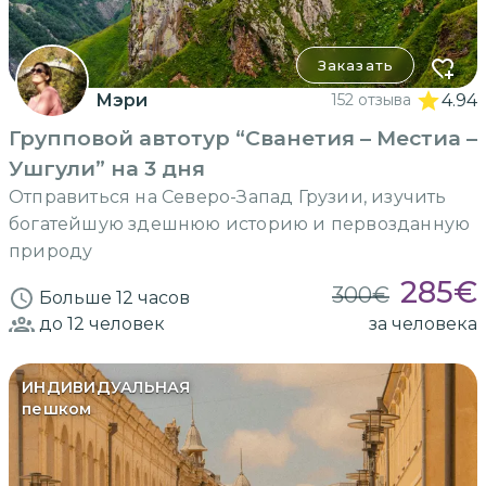
Заказать
Мэри
152 отзыва
4.94
Групповой автотур “Сванетия – Местиа –
Ушгули” на 3 дня
Отправиться на Северо-Запад Грузии, изучить
богатейшую здешнюю историю и первозданную
природу
285
€
300
€
Больше 12 часов
до 12
человек
за человека
ИНДИВИДУАЛЬНАЯ
пешком