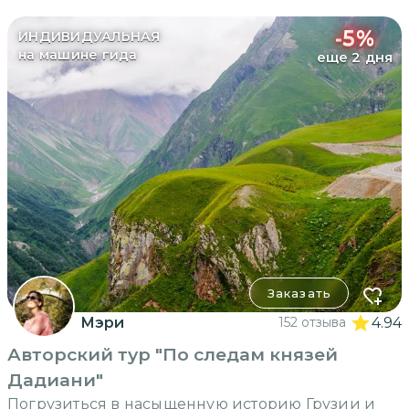
-
5
%
ИНДИВИДУАЛЬНАЯ
на машине гида
еще 2 дня
Заказать
Мэри
152 отзыва
4.94
Авторский тур "По следам князей
Дадиани"
Погрузиться в насыщенную историю Грузии и