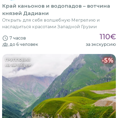
Край каньонов и водопадов – вотчина
князей Дадиани
Открыть для себя волшебную Мегрелию и
насладиться красотами Западной Грузии
110
€
7 часов
до 6
человек
за экскурсию
-
5
%
ГРУППОВАЯ
на автобусе