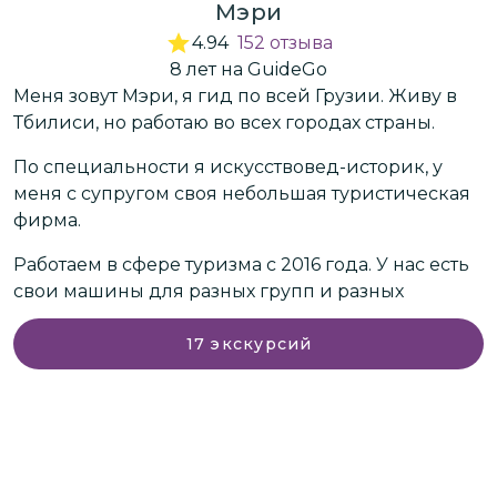
Мэри
4.94
152
отзыва
8
лет
на GuideGo
Меня зовут Мэри, я гид по всей Грузии. Живу в
Д
Тбилиси, но работаю во всех городах страны.
с
По специальности я искусствовед-историк, у
д
меня с супругом своя небольшая туристическая
Г
о
фирма.
в
х
у
Работаем в сфере туризма с 2016 года. У нас есть
а
л
Е
свои машины для разных групп и разных
и
п
направлений по стране.
э
17
экскурсий
и
Делаем интересные познавательные
—
индивидуальные экскурсии для
п
любознательных активных туристов.
и
ей
д
Мы рады каждому гостю и принимаем всех в
и
нашу семейную и очень веселую компанию!