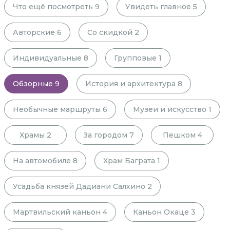
Что ещё посмотреть
9
Увидеть главное
5
Авторские
6
Со скидкой
2
Индивидуальные
8
Групповые
1
Обзорные
9
История и архитектура
8
Необычные маршруты
6
Музеи и искусство
1
Храмы
2
За городом
7
Пешком
4
На автомобиле
8
Храм Баграта
1
Усадьба князей Дадиани Салхино
2
Мартвильский каньон
4
Каньон Окаце
3