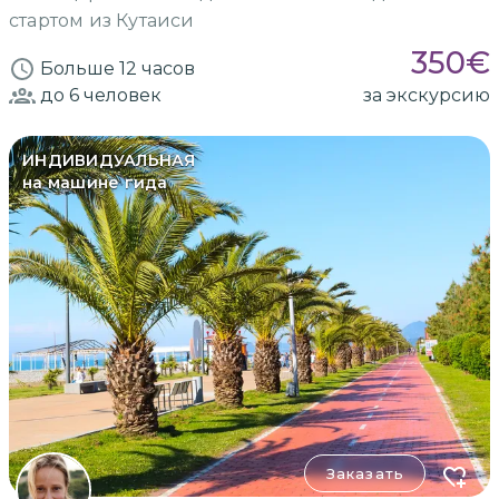
стартом из Кутаиси
350
€
Больше 12 часов
до 6
человек
за экскурсию
ИНДИВИДУАЛЬНАЯ
на машине гида
Заказать