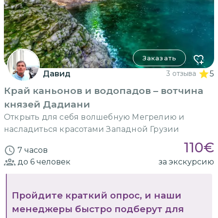
Заказать
Давид
3 отзыва
5
Край каньонов и водопадов – вотчина
князей Дадиани
Открыть для себя волшебную Мегрелию и
насладиться красотами Западной Грузии
110
€
7 часов
до 6
человек
за экскурсию
Пройдите краткий опрос, и наши
менеджеры быстро подберут для