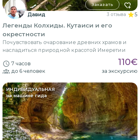
Заказать
Давид
3 отзыва
5
Легенды Колхиды. Кутаиси и его
окрестности
Почувствовать очарование древних храмов и
насладиться природной красотой Имеретии
110
€
7 часов
до 6
человек
за экскурсию
ИНДИВИДУАЛЬНАЯ
на машине гида