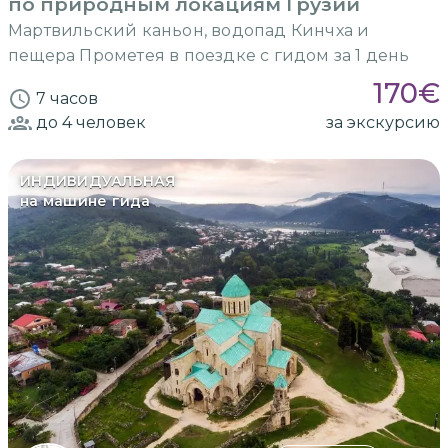
по природным локациям Грузии
Мартвильский каньон, водопад Кинчха и
пещера Прометея в поездке с гидом за 1 день
170
€
7 часов
до 4
человек
за экскурсию
ИНДИВИДУАЛЬНАЯ
на машине гида