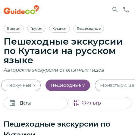
Главная
Грузия
Кутаиси
Пешеходные
Пешеходные экскурсии
по Кутаиси
на русском
языке
Авторские экскурсии от опытных гидов
Нескучные
7
Пешеходные
7
Монастыри, це
Фильтр
Даты
Пешеходные экскурсии по
Кутаиси