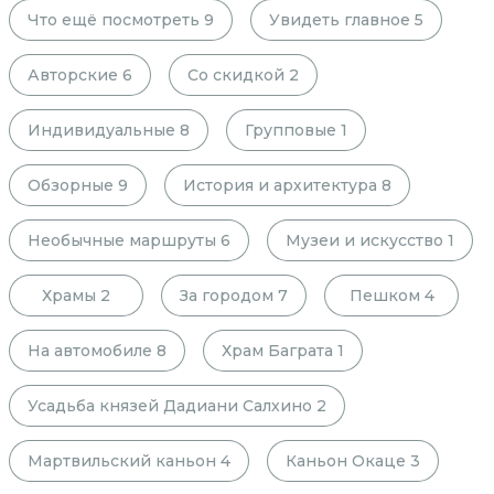
Что ещё посмотреть
9
Увидеть главное
5
Авторские
6
Со скидкой
2
Индивидуальные
8
Групповые
1
Обзорные
9
История и архитектура
8
Необычные маршруты
6
Музеи и искусство
1
Храмы
2
За городом
7
Пешком
4
На автомобиле
8
Храм Баграта
1
Усадьба князей Дадиани Салхино
2
Мартвильский каньон
4
Каньон Окаце
3