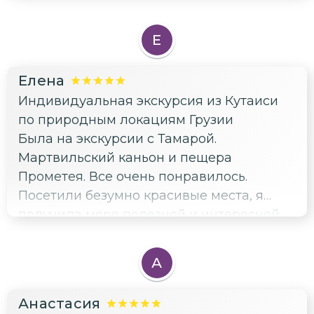
Очень рекомендуем к посещению!
Каньон Окаце с завораживающим видом
Е
и прогулка на лодке по каньону
Мартвили тоже обалденные! Нам все
Елена
очень понравилось!
Индивидуальная экскурсия из Кутаиси
по природным локациям Грузии
Была на экскурсии с Тамарой.
Мартвильский каньон и пещера
Прометея. Все очень понравилось.
Посетили безумно красивые места, я
получила море полезной и интересной
информации. Более 7 часов просто
пролетели. Тамара замечательный гид и
А
очень приятная и доброжелательная
женщина. Огромное ей спасибо за все.
Анастасия
Всем рекомендую.