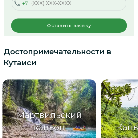
+7
Оставить заявку
Достопримечательности
в
Кутаиси
Мартвильский
каньон
Кань