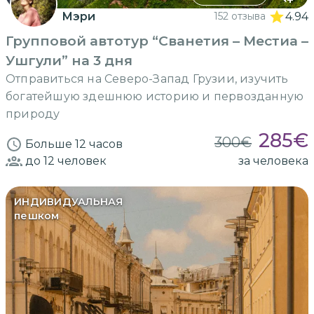
Мэри
152 отзыва
4.94
Групповой автотур “Сванетия – Местиа –
Ушгули” на 3 дня
Отправиться на Северо-Запад Грузии, изучить
богатейшую здешнюю историю и первозданную
природу
285
€
300
€
Больше 12 часов
до 12
человек
за человека
ИНДИВИДУАЛЬНАЯ
пешком