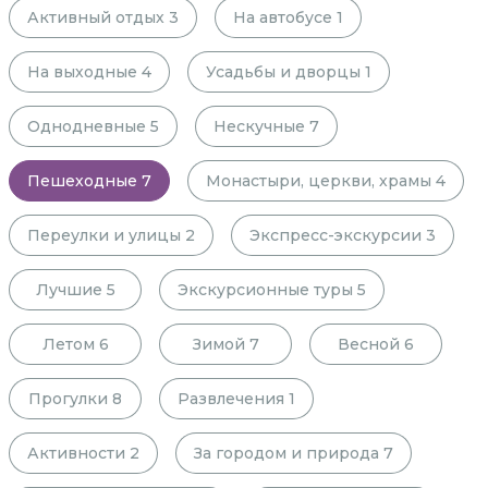
Активный отдых
3
На автобусе
1
На выходные
4
Усадьбы и дворцы
1
Однодневные
5
Нескучные
7
Пешеходные
7
Монастыри, церкви, храмы
4
Переулки и улицы
2
Экспресс-экскурсии
3
Лучшие
5
Экскурсионные туры
5
Летом
6
Зимой
7
Весной
6
Прогулки
8
Развлечения
1
Активности
2
За городом и природа
7