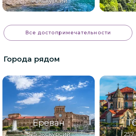
4
экскурсии
3
э
Все достопримечательности
Города рядом
Ереван
Т
325
экскурсий
257