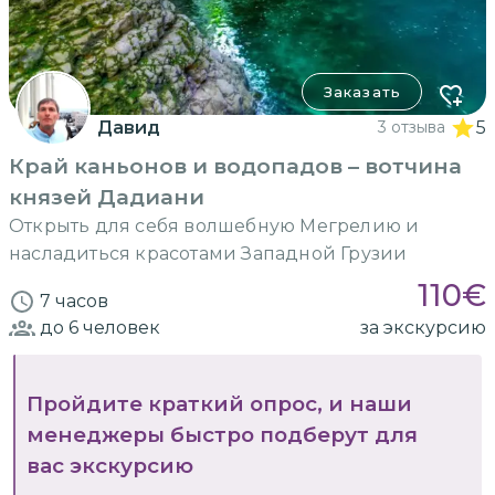
Заказать
Давид
3 отзыва
5
Край каньонов и водопадов – вотчина
князей Дадиани
Открыть для себя волшебную Мегрелию и
насладиться красотами Западной Грузии
110
€
7 часов
до 6
человек
за экскурсию
Пройдите краткий опрос, и наши
менеджеры быстро подберут для
вас экскурсию