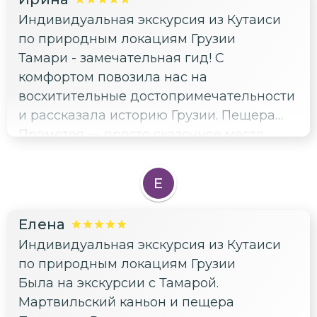
Индивидуальная экскурсия из Кутаиси
по природным локациям Грузии
Тамари - замечательная гид! С
комфортом повозила нас на
восхитительные достопримечательности
и рассказала историю Грузии. Пещера
Прометея — просто сказочное место.
Очень рекомендуем к посещению!
Каньон Окаце с завораживающим видом
Е
и прогулка на лодке по каньону
Мартвили тоже обалденные! Нам все
Елена
очень понравилось!
Индивидуальная экскурсия из Кутаиси
по природным локациям Грузии
Была на экскурсии с Тамарой.
Мартвильский каньон и пещера