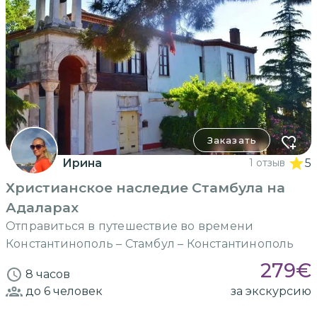
Заказать
Ирина
1 отзыв
5
Христианское наследие Стамбула на
Адаларах
Отправиться в путешествие во времени
Константинополь – Стамбул – Константинополь
279
€
8 часов
до 6
человек
за экскурсию