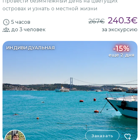
Провести безмятежный день на цветущих
островах и узнать о местной жизни
240.3
€
267
€
5 часов
до 3
человек
за экскурсию
-
15
%
ИНДИВИДУАЛЬНАЯ
еще 2 дня
Заказать