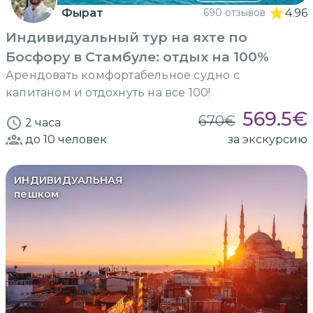
Фырат
690 отзывов
4.96
Индивидуальный тур на яхте по
Босфору в Стамбуле: отдых на 100%
Арендовать комфортабельное судно с
капитаном и отдохнуть на все 100!
569.5
€
670
€
2 часа
до 10
человек
за экскурсию
ИНДИВИДУАЛЬНАЯ
пешком