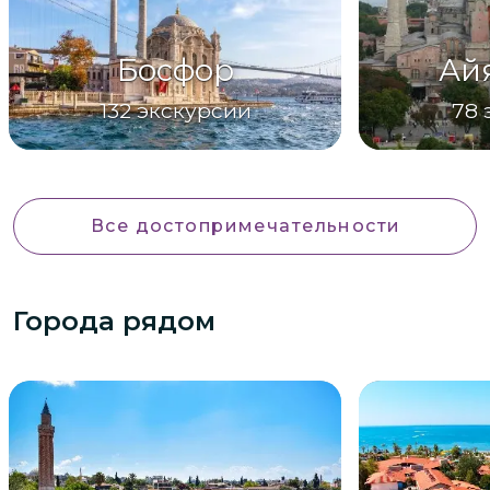
Босфор
Ай
132
экскурсии
78
Все достопримечательности
Города рядом