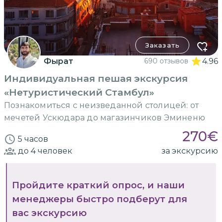
Заказать
Фырат
690 отзывов
4.96
Индивидуальная пешая экскурсия
«Нетуристический Стамбул»
Познакомиться с неизведанной столицей: от
мечетей Ускюдара до магазинчиков Эминеню
270
€
5 часов
до 4
человек
за экскурсию
Пройдите краткий опрос, и наши
менеджеры быстро подберут для
вас экскурсию