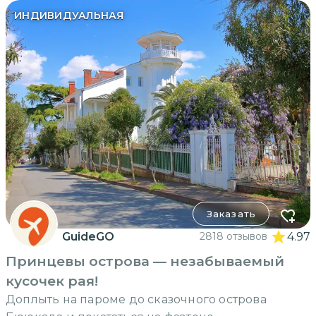
ИНДИВИДУАЛЬНАЯ
Заказать
GuideGO
2818 отзывов
4.97
Принцевы острова — незабываемый
кусочек рая!
Доплыть на пароме до сказочного острова