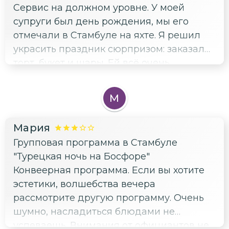
Сервис на должном уровне. У моей
супруги был день рождения, мы его
отмечали в Стамбуле на яхте. Я решил
украсить праздник сюрпризом: заказал
торт, букет и шары. Ей всё очень
понравилось, а я отметил четкость и
слаженность услуги. Рекомендую, вашим
М
близким придется по душе такой знак
внимания
Мария
Групповая программа в Стамбуле
"Турецкая ночь на Босфоре"
Конвеерная программа. Если вы хотите
эстетики, волшебства вечера
рассмотрите другую программу. Очень
шумно, насладиться блюдами не
успеваешь. Внимания от официантов не