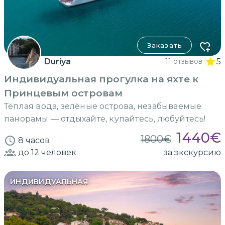
Заказать
Duriya
11 отзывов
5
Индивидуальная прогулка на яхте к
Принцевым островам
Тёплая вода, зелёные острова, незабываемые
панорамы — отдыхайте, купайтесь, любуйтесь!
1440
€
1800
€
8 часов
до 12
человек
за экскурсию
ИНДИВИДУАЛЬНАЯ