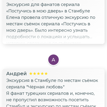
Экскурсия для фанатов сериала
много знающий гид. Всем рекомендую.
«Постучись в мою дверь» в Стамбуле
Большое спасибо. До новых встреч!
Елена провела отличную экскурсию по
Татьяна и Игорь
местам съёмок сериала «Постучись в
мою дверь». Было интересно узнать
подробности о локациях и услышать
истории, связанные со съёмками.
Маршрут был хорошо спланирован, и мы
успели посетить все запланированные
А
места. Особенно впечатлил дом Эды —
там удалось увидеть комнаты девочек,
Андрей
знаменитую террасу и кухню. Приятно
Экскурсия в Стамбуле по местам съёмок
удивил вариант заменить ресторан на
сериала "Чёрная любовь"
аутентичную донерную — это добавило
Я фанат турецких сериалов и, конечно,
атмосфере реалистичности и
не пропустил возможность посетить
погруженности в атмосферу сериала. Из
Стамбул и экскурсию по местам съёмок