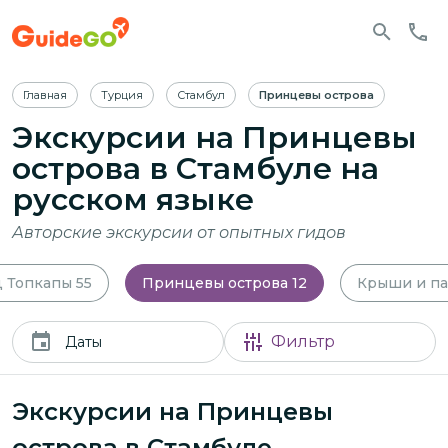
Главная
Турция
Стамбул
Принцевы острова
Экскурсии на Принцевы
острова в Стамбуле
на
русском языке
Авторские экскурсии от опытных гидов
 Топкапы
55
Принцевы острова
12
Крыши и п
Фильтр
Даты
Экскурсии на Принцевы
острова в Стамбуле