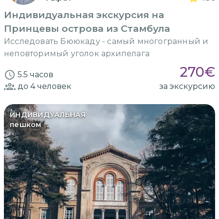
Индивидуальная экскурсия на
Принцевы острова из Стамбула
Исследовать Бююкаду - самый многогранный и
неповторимый уголок архипелага
270
€
5.5 часов
до 4
человек
за экскурсию
ИНДИВИДУАЛЬНАЯ
пешком