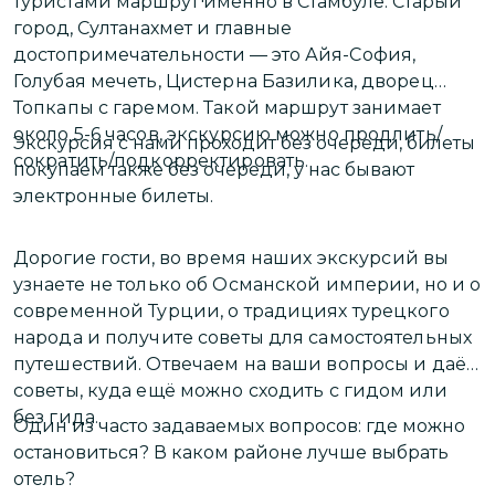
туристами маршрут именно в Стамбуле: Старый
город, Султанахмет и главные
достопримечательности — это
Айя-София,
Голубая мечеть, Цистерна Базилика, дворец
Топкапы с гаремом. Такой маршрут занимает
около 5-6 часов, экскурсию можно продлить/
Экскурсия с нами проходит без очереди, билеты
сократить/подкорректировать.
покупаем также без очереди, у нас бывают
электронные билеты.
Дорогие гости,
во время наших экскурсий вы
узнаете не только об Османской империи, но и о
современной Турции, о традициях турецкого
народа и получите советы для самостоятельных
путешествий. Отвечаем на ваши вопросы и даём
советы, куда ещё можно сходить с гидом или
без гида.
Один из часто задаваемых вопросов: где можно
остановиться? В каком районе лучше выбрать
отель?