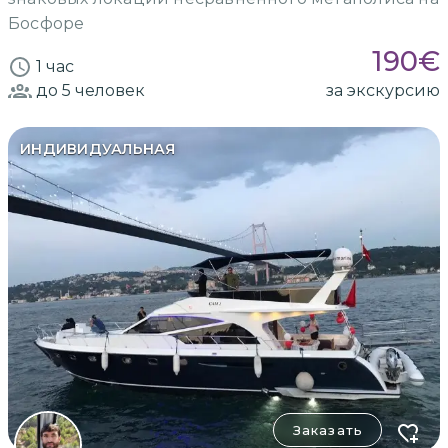
Босфоре
190
€
1 час
до 5
человек
за экскурсию
ИНДИВИДУАЛЬНАЯ
Заказать