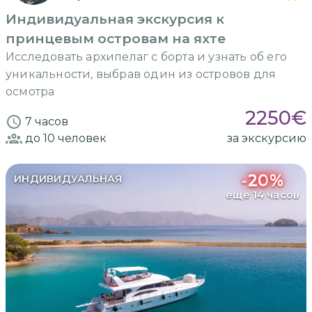
Индивидуальная экскурсия к
принцевым островам на яхте
Исследовать архипелаг с борта и узнать об его
уникальности, выбрав один из островов для
осмотра
2250
€
7 часов
до 10
человек
за экскурсию
-
20
%
ИНДИВИДУАЛЬНАЯ
еще 14 часов