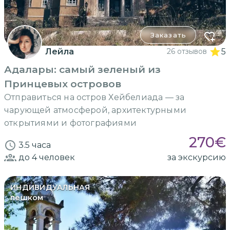
Заказать
Лейла
26 отзывов
5
Адалары: самый зеленый из
Принцевых островов
Отправиться на остров Хейбелиада — за
чарующей атмосферой, архитектурными
открытиями и фотографиями
270
€
3.5 часа
до 4
человек
за экскурсию
ИНДИВИДУАЛЬНАЯ
пешком