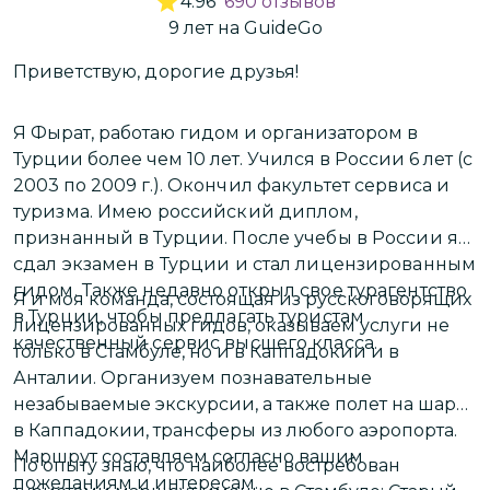
4.96
690
отзывов
городе и получить удовольствие от
9
лет
на GuideGo
красивых видов и атмосферы.
Приветствую, дорогие друзья!
Здра
ь
л
!
к
Я Фырат, работаю гидом и организатором в
с
Турции более чем 10 лет. Учился в России 6 лет (с
2003 по 2009 г.).
Окончил факультет сервиса и
туризма. Имею российский диплом,
Е
признанный в Турции. После учебы в России я
с
сдал экзамен в Турции и стал лицензированным
р
гидом. Также недавно открыл свое турагентство
Я и моя команда, состоящая из русскоговорящих
в Турции, чтобы предлагать туристам
лицензированных гидов, оказываем услуги не
М
качественный сервис высшего класса.
только в Стамбуле, но и в Каппадокии и в
т
Анталии. Организуем познавательные
к
незабываемые экскурсии, а также полет на шаре
в Каппадокии, трансферы из любого аэропорта.
П
Маршрут составляем согласно вашим
По опыту знаю, что наиболее востребован
в
пожеланиям и интересам.