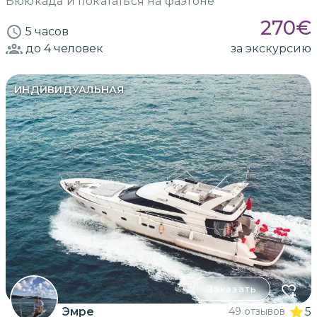
Бююкада и покататься на фаэтоне
270
€
5 часов
до 4
человек
за экскурсию
ИНДИВИДУАЛЬНАЯ
Заказать
Эмре
49 отзывов
5