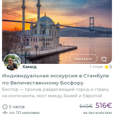
Заказать
Хамид
1 отзыв
5
Индивидуальная экскурсия в Стамбуле
по Величественному Босфору
Боспор — пролив, разделяющий город и страну
на континенты, мост между Азией и Европой
516
€
645
€
5 часов
до 20
человек
за экскурсию