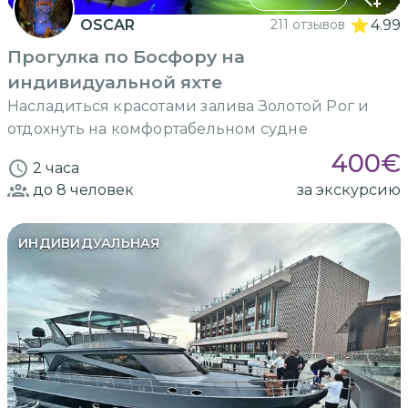
OSCAR
211 отзывов
4.99
Прогулка по Босфору на
индивидуальной яхте
Насладиться красотами залива Золотой Рог и
отдохнуть на комфортабельном судне
400
€
2 часа
до 8
человек
за экскурсию
ИНДИВИДУАЛЬНАЯ