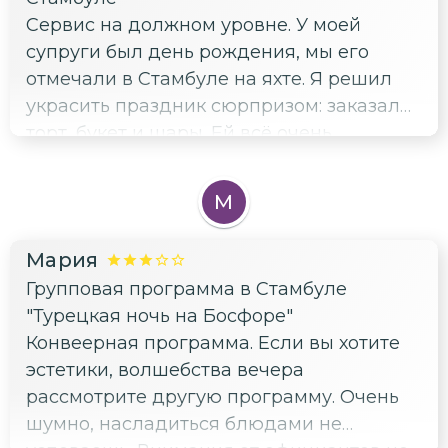
Сервис на должном уровне. У моей
супруги был день рождения, мы его
отмечали в Стамбуле на яхте. Я решил
украсить праздник сюрпризом: заказал
торт, букет и шары. Ей всё очень
понравилось, а я отметил четкость и
слаженность услуги. Рекомендую, вашим
М
близким придется по душе такой знак
внимания
Мария
Групповая программа в Стамбуле
"Турецкая ночь на Босфоре"
Конвеерная программа. Если вы хотите
эстетики, волшебства вечера
рассмотрите другую программу. Очень
шумно, насладиться блюдами не