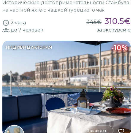
Исторические достопримечательности Стамбула
на частной яхте с чашкой турецкого чая
310.5
€
345
€
2 часа
до 7
человек
за экскурсию
-
10
%
ИНДИВИДУАЛЬНАЯ
Заказать