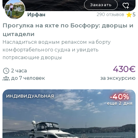
Заказать
Ирфан
290 отзывов
5
Прогулка на яхте по Босфору: дворцы и
цитадели
Насладиться водным релаксом на борту
комфортабельного судна и увидеть
потрясающие дворцы
430
€
2 часа
до 7
человек
за экскурсию
-
40
%
ИНДИВИДУАЛЬНАЯ
еще 2 дня