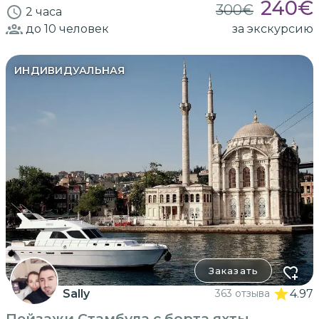
240
€
300
€
2 часа
до 10
человек
за экскурсию
ИНДИВИДУАЛЬНАЯ
Заказать
Sally
363 отзыва
4.97
Пейзажи Стамбула с борта яхты