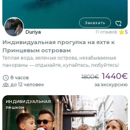
Заказать
Duriya
11 отзывов
5
Индивидуальная прогулка на яхте к
Принцевым островам
Тёплая вода, зелёные острова, незабываемые
панорамы — отдыхайте, купайтесь, любуйтесь!
1440
€
1800
€
8 часов
до 12
человек
за экскурсию
ИНДИВИДУАЛЬНАЯ
пешком