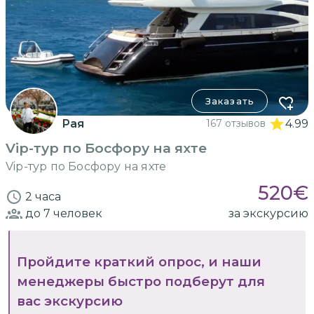
Заказать
Рая
167 отзывов
4.99
Vip-тур по Босфору на яхте
Vip-тур по Босфору на яхте
520
€
2 часа
до 7
человек
за экскурсию
Пройдите краткий опрос, и наши
менеджеры быстро подберут для
вас экскурсию