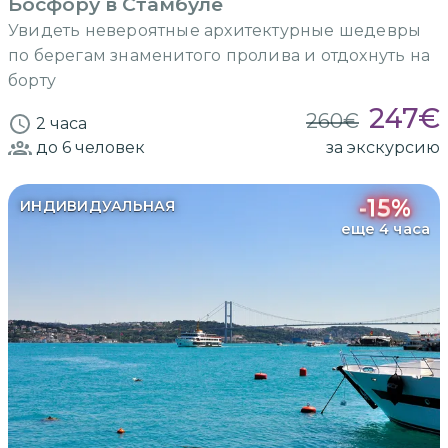
Босфору в Стамбуле
Увидеть невероятные архитектурные шедевры
по берегам знаменитого пролива и отдохнуть на
борту
247
€
260
€
2 часа
до 6
человек
за экскурсию
-
15
%
ИНДИВИДУАЛЬНАЯ
еще 4 часа