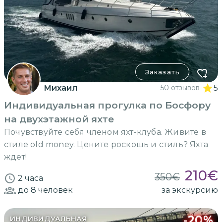
Заказать
Михаил
50 отзывов
5
Индивидуальная прогулка по Босфору
на двухэтажной яхте
Почувствуйте себя членом яхт-клуба. Живите в
стиле оld money. Цените роскошь и стиль? Яхта
ждет!
210
€
350
€
2 часа
до 8
человек
за экскурсию
-
20
%
ИНДИВИДУАЛЬНАЯ