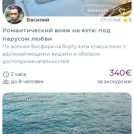
Заказать
Василий
291 отзыв
5
Романтический вояж на яхте: под
парусом любви
По волнам Босфора на борту яхты класса люкс с
вдохновляющими видами и обзором
достопримечательностей
340
€
2 часа
до 8
человек
за экскурсию
ИНДИВИДУАЛЬНАЯ