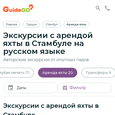
Главная
Турция
Стамбул
Аренда яхты
Экскурсии с арендой
яхты в Стамбуле
на
русском языке
Авторские экскурсии от опытных гидов
лубая мечеть
71
Аренда яхты
20
Трансферы
9
Фильтр
Даты
Экскурсии с арендой яхты в
Стамбуле